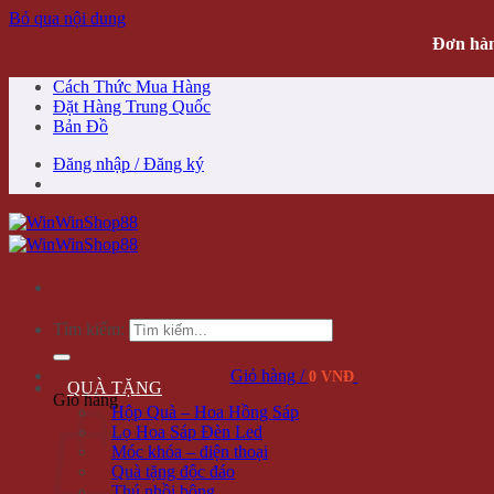
Bỏ qua nội dung
Đơn hàn
Cách Thức Mua Hàng
Đặt Hàng Trung Quốc
Bản Đồ
Đăng nhập / Đăng ký
Tìm kiếm:
Giỏ hàng /
0 VNĐ
QUÀ TẶNG
Giỏ hàng
Hộp Quà – Hoa Hồng Sáp
Lọ Hoa Sáp Đèn Led
Móc khóa – điện thoại
Quà tặng độc đáo
Thú nhồi bông