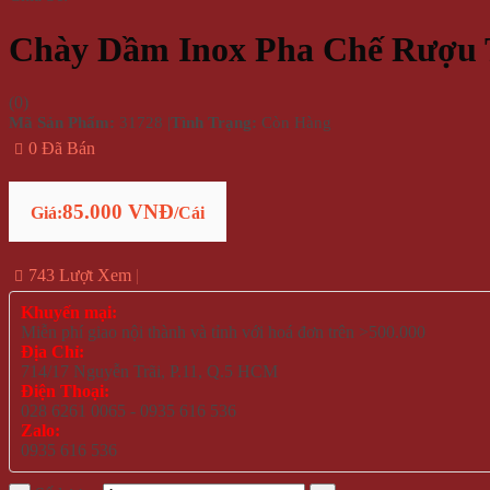
Chày Dầm Inox Pha Chế Rượu 
(
0
)
Mã Sản Phẩm:
31728
|
Tình Trạng:
Còn Hàng
0 Đã Bán
85.000 VNĐ
Giá:
/Cái
743 Lượt Xem
Khuyến mại:
Miễn phí giao nội thành và tỉnh với hoá đơn trên >500.000
Địa Chỉ:
714/17 Nguyễn Trãi, P.11, Q.5 HCM
Điện Thoại:
028 6261 0065 - 0935 616 536
Zalo:
0935 616 536