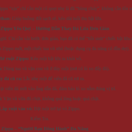
ppo “xịn” chỉ cần một cú quẹt nhẹ là đã “bùng cháy”, không cần tốn s
 than:
Giúp buồng đốt sạch sẽ, kéo dài tuổi thọ bật lửa.
c Zippo Yêu Quý – Hướng Dẫn Thay Đá Lửa Đơn Giản
ĩ. Chỉ cần vài bước đơn giản, bạn đã có thể “hồi sinh” chiếc bật lửa 
 Zippo mới, một chiếc tua vít nhỏ (hoặc dụng cụ đa năng có đầu dẹt).
ở ruột Zippo:
Kéo ruột bật lửa ra khỏi vỏ.
á:
Dùng tua vít vặn con vít ở đáy ruột (nơi có lò xo đẩy đá).
y đá cũ ra:
Lắc nhẹ ruột để viên đá cũ rơi ra.
t viên đá mới vào ống dẫn đá, đảm bảo lò xo nằm đúng vị trí.
i:
Vặn vít vừa đủ chặt, không quá lỏng hoặc quá chặt.
Lắp ruột vào vỏ:
Đặt ruột trở lại vỏ Zippo.
Kiểm Tra.
a Zippo – “Người Bạn Đồng Hành” Đa Năng