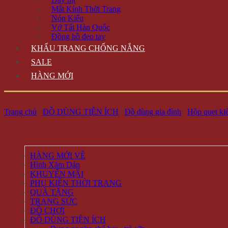
Mắt Kính Thời Trang
Nón Kiểu
Vớ Tất Hàn Quốc
Đồng hồ đeo tay
KHẨU TRANG CHỐNG NẮNG
SALE
HÀNG MỚI
Trang chủ
/
ĐỒ DÙNG TIỆN ÍCH
/
Đồ dùng gia đình
/
Hộp quẹt kiể
HÀNG MỚI VỀ
Hình Xăm Dán
KHUYẾN MÃI
PHỤ KIỆN THỜI TRANG
QUÀ TẶNG
TRANG SỨC
ĐỒ CHƠI
ĐỒ DÙNG TIỆN ÍCH