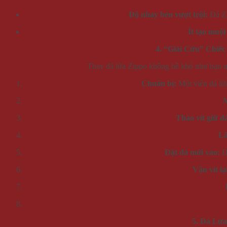
Độ nhạy bén vượt trội:
Đá Zi
Ít tạo muội
4. “Giải Cứu” Chiế
Thay đá lửa Zippo không hề khó như bạn ngh
Chuẩn bị:
Một viên đá lửa
M
Tháo vít giữ đ
Lấ
Đặt đá mới vào:
Đặ
Vặn vít lạ
5. Đá Lử