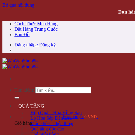
Bỏ qua nội dung
Đơn hàn
Cách Thức Mua Hàng
Đặt Hàng Trung Quốc
Bản Đồ
Đăng nhập / Đăng ký
Tìm kiếm:
QUÀ TẶNG
Hộp Quà – Hoa Hồng Sáp
Giỏ hàng /
0 VNĐ
Lọ Hoa Sáp Đèn Led
Giỏ hàng
Móc khóa – điện thoại
Quà tặng độc đáo
Thú nhồi bông