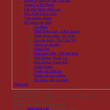
Dụng cụ pha chế bar - trà sữa
Dụng Cụ Đi Phượt
Lót giày tăng chiều cao
Phụ Kiện Chụp Ảnh
Văn phòng phẩm
Đồ dùng gia đình
Áo Mưa
Bình Bơm Gas - Xăng Zippo
Bình đựng rượu - rót rượu
Dù che mưa - Dù Cầm Tay
Dụng cụ thu dây
Găng Tay
Hộp quẹt kiểu - Bật lửa kiểu
Hộp Đựng Thuốc Lá
Hộp Đựng Trang Sức
Khẩu Trang
Ngăn vải quần áo
Ngăn vải treo tường
Đồ dùng tiện ích khác
Đồng hồ
Sản phẩm đang sẵn có tại
- Địa chỉ: 714 / 17 Nguyễn Trãi, P.11, Q.5 ( NHÀ SỐ 17 )
- Điện thoại: 0935 616 536
- Email: Info@Winwinshop88.Com
Gọi ngay
0935.616.536
để đặt hàng ngay.