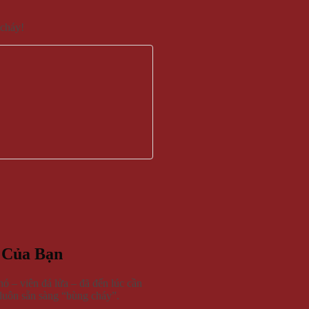
 cháy!
 Của Bạn
ó – viên đá lửa – đã đến lúc cần
 luôn sẵn sàng “bùng cháy”.