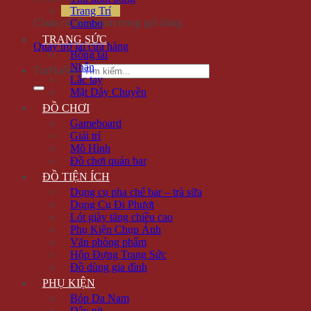
Trang Trí
Chưa có sản phẩm trong giỏ hàng.
Combo
TRANG SỨC
Quay trở lại cửa hàng
Bông tai
Nhẫn
Tìm kiếm:
Lắc tay
Mặt Dây Chuyền
ĐỒ CHƠI
Gameboard
Giải trí
Mô Hình
Đồ chơi quán bar
ĐỒ TIỆN ÍCH
Dụng cụ pha chế bar – trà sữa
Dụng Cụ Đi Phượt
Lót giày tăng chiều cao
Phụ Kiện Chụp Ảnh
Văn phòng phẩm
Hộp Đựng Trang Sức
Đồ dùng gia đình
PHỤ KIỆN
Bóp Da Nam
Dây nịt