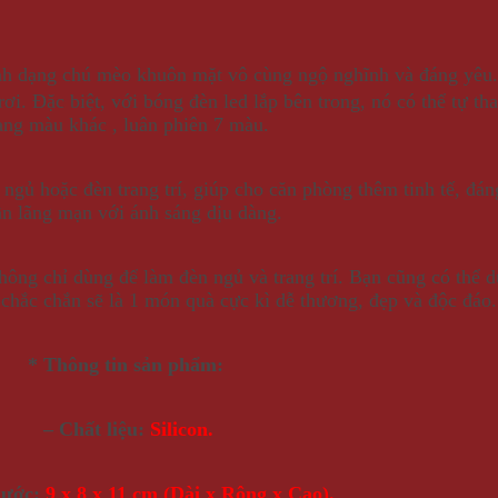
nh dạng chú mèo khuôn mặt vô cùng ngộ nghĩnh và đáng yêu.
ơi. Đặc biệt, với bóng đèn led lắp bên trong, nó có thể tự t
ang màu khác , luân phiên 7 màu.
n ngủ hoặc đèn trang trí, giúp cho căn phòng thêm tinh tế, 
n lãng mạn với ánh sáng dịu dàng.
hông chỉ dùng để làm đèn ngủ và trang trí. Bạn cũng có thể 
hắc chắn sẽ là 1 món quà cực kì dễ thương, đẹp và độc đáo.
* Thông tin sản phẩm:
– Chất liệu:
Silicon.
hước:
9 x 8 x 11 cm (Dài x Rộng x Cao).