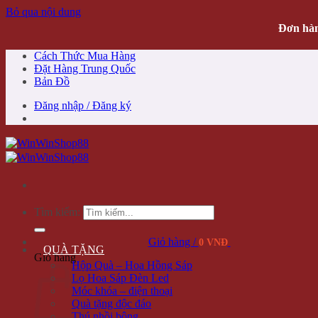
Bỏ qua nội dung
Đơn hàn
Cách Thức Mua Hàng
Đặt Hàng Trung Quốc
Bản Đồ
Đăng nhập / Đăng ký
Tìm kiếm:
Giỏ hàng /
0 VNĐ
QUÀ TẶNG
Giỏ hàng
Hộp Quà – Hoa Hồng Sáp
Lọ Hoa Sáp Đèn Led
Móc khóa – điện thoại
Quà tặng độc đáo
Thú nhồi bông