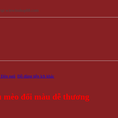
 tại winwinshop88.com
- Đèn ngủ
,
Đồ dùng tiện ích khác
 mèo đổi màu dễ thương