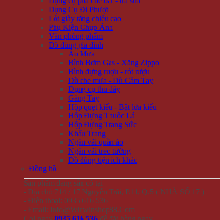
Dụng cụ pha chế bar - trà sữa
Dụng Cụ Đi Phượt
Lót giày tăng chiều cao
Phụ Kiện Chụp Ảnh
Văn phòng phẩm
Đồ dùng gia đình
Áo Mưa
Bình Bơm Gas - Xăng Zippo
Bình đựng rượu - rót rượu
Dù che mưa - Dù Cầm Tay
Dụng cụ thu dây
Găng Tay
Hộp quẹt kiểu - Bật lửa kiểu
Hộp Đựng Thuốc Lá
Hộp Đựng Trang Sức
Khẩu Trang
Ngăn vải quần áo
Ngăn vải treo tường
Đồ dùng tiện ích khác
Đồng hồ
Sản phẩm đang sẵn có tại
- Địa chỉ: 714 / 17 Nguyễn Trãi, P.11, Q.5 ( NHÀ SỐ 17 )
- Điện thoại: 0935 616 536
- Email: Info@Winwinshop88.Com
Gọi ngay
0935.616.536
để đặt hàng ngay.