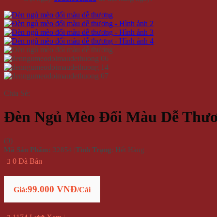
Chia Sẻ:
Đèn Ngủ Mèo Đổi Màu Dễ Thư
(
0
)
Mã Sản Phẩm:
32854
|
Tình Trạng
: Hết Hàng
0 Đã Bán
99.000 VNĐ
Giá:
/Cái