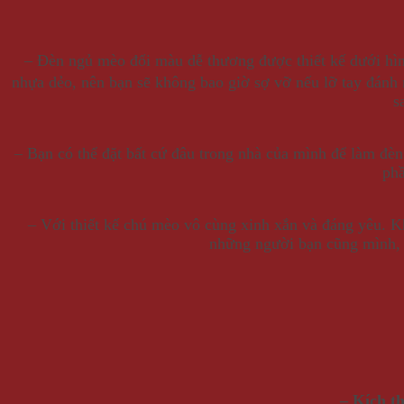
–
Đèn ngủ mèo đổi màu dễ thương được thiết kế dưới hì
nhựa dẻo, nên bạn sẽ không bao giờ sợ vỡ nếu lỡ tay đánh r
s
– Bạn có thể đặt bất cứ đâu trong nhà của mình để làm đè
phầ
– Với thiết kế chú mèo vô cùng xinh xắn và đáng yêu. K
những người bạn cũng mình, c
– Kích t