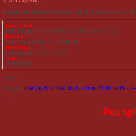
1174 Lượt Xem
Đèn ngủ mèo đổi màu dễ thương
là sản phẩm đèn ngủ độc đáo bán
Khuyến mại:
Miễn phí giao nội thành và tỉnh với hoá đơn trên >500.000
Địa Chỉ:
714/17 Nguyễn Trãi, P.11, Q.5 HCM
Điện Thoại:
028 6261 0065 - 0935 616 536
Zalo:
0935 616 536
Hết hàng
Danh mục:
Quà tặng 20/10
,
Quà tặng bạn
,
Trang Trí
,
Đèn chiếu sao 
Đèn ngủ