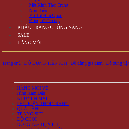
Mắt Kính Thời Trang
Nón Kiểu
Vớ Tất Hàn Quốc
Đồng hồ đeo tay
KHẨU TRANG CHỐNG NẮNG
SALE
HÀNG MỚI
Trang chủ
/
ĐỒ DÙNG TIỆN ÍCH
/
Đồ dùng gia đình
/
Đồ dùng tiện
HÀNG MỚI VỀ
Hình Xăm Dán
KHUYẾN MÃI
PHỤ KIỆN THỜI TRANG
QUÀ TẶNG
TRANG SỨC
ĐỒ CHƠI
ĐỒ DÙNG TIỆN ÍCH