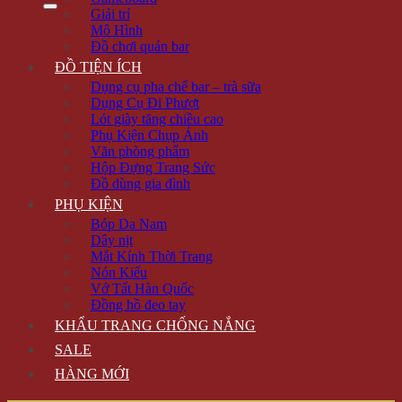
Giải trí
Mô Hình
Đồ chơi quán bar
ĐỒ TIỆN ÍCH
Dụng cụ pha chế bar – trà sữa
Dụng Cụ Đi Phượt
Lót giày tăng chiều cao
Phụ Kiện Chụp Ảnh
Văn phòng phẩm
Hộp Đựng Trang Sức
Đồ dùng gia đình
PHỤ KIỆN
Bóp Da Nam
Dây nịt
Mắt Kính Thời Trang
Nón Kiểu
Vớ Tất Hàn Quốc
Đồng hồ đeo tay
KHẨU TRANG CHỐNG NẮNG
SALE
HÀNG MỚI