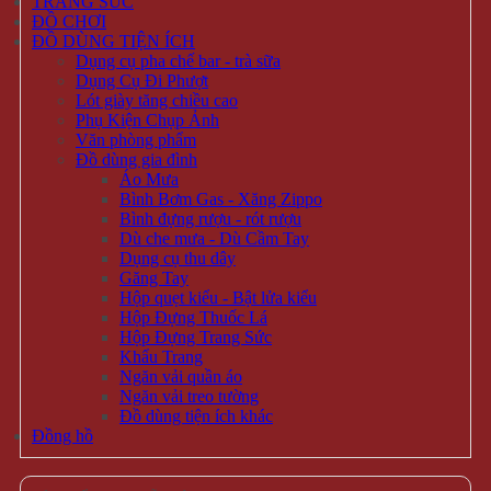
TRANG SỨC
ĐỒ CHƠI
ĐỒ DÙNG TIỆN ÍCH
Dụng cụ pha chế bar - trà sữa
Dụng Cụ Đi Phượt
Lót giày tăng chiều cao
Phụ Kiện Chụp Ảnh
Văn phòng phẩm
Đồ dùng gia đình
Áo Mưa
Bình Bơm Gas - Xăng Zippo
Bình đựng rượu - rót rượu
Dù che mưa - Dù Cầm Tay
Dụng cụ thu dây
Găng Tay
Hộp quẹt kiểu - Bật lửa kiểu
Hộp Đựng Thuốc Lá
Hộp Đựng Trang Sức
Khẩu Trang
Ngăn vải quần áo
Ngăn vải treo tường
Đồ dùng tiện ích khác
Đồng hồ