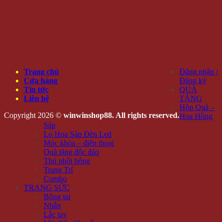
Trang chủ
Đăng nhập /
Cửa hàng
Đăng ký
Tin tức
QUÀ
Liên hệ
TẶNG
Hộp Quà –
Copyright 2026 ©
winwinshop88. All rights reserved.
Hoa Hồng
Sáp
Lọ Hoa Sáp Đèn Led
Móc khóa – điện thoại
Quà tặng độc đáo
Thú nhồi bông
Trang Trí
Combo
TRANG SỨC
Bông tai
Nhẫn
Lắc tay