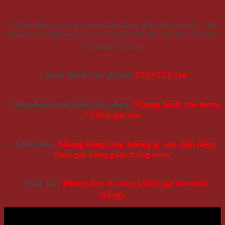
– Khay đựng gạt tàn được làm bằng gốm sứ cao cấp, chịu
nhiệt tốt và không tạo ra các hợp chất độc hại khi tiếp xúc
với nhiệt độ cao.
– Kích thước sản phẩm:
17.5×17.5 cm
– Sản phẩm bao gồm 2 bộ phận:
Khung hình con hươu
+ Chén gạt tàn.
– Chất liệu:
Khung bằng thép không gỉ sơn tĩnh điện,
chén gạt bằng gốm tráng men.
– Màu sắc:
khung đen & vàng (chén gạt tàn màu
trắng).