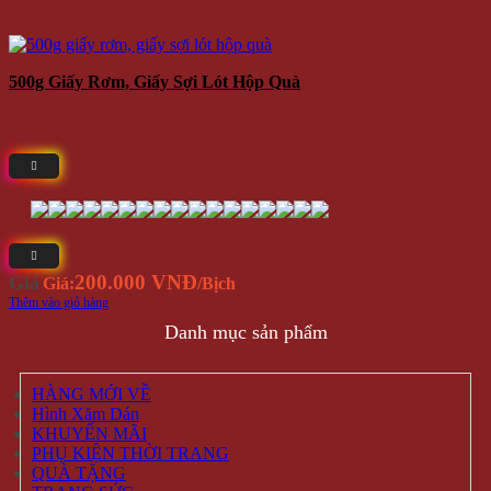
500g Giấy Rơm, Giấy Sợi Lót Hộp Quà
200.000 VNĐ
Giá
Giá:
/Bịch
Thêm vào giỏ hàng
Danh mục sản phẩm
HÀNG MỚI VỀ
Hình Xăm Dán
KHUYẾN MÃI
PHỤ KIỆN THỜI TRANG
QUÀ TẶNG