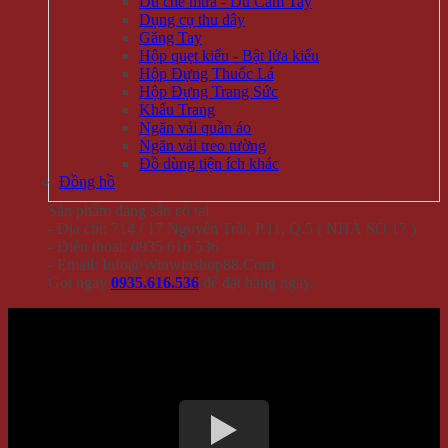
Dù che mưa - Dù Cầm Tay
Dụng cụ thu dây
Găng Tay
Hộp quẹt kiểu - Bật lửa kiểu
Hộp Đựng Thuốc Lá
Hộp Đựng Trang Sức
Khẩu Trang
Ngăn vải quần áo
Ngăn vải treo tường
Đồ dùng tiện ích khác
Đồng hồ
Sản phẩm đang sẵn có tại
- Địa chỉ: 714 / 17 Nguyễn Trãi, P.11, Q.5 ( NHÀ SỐ 17 )
- Điện thoại: 0935 616 536
- Email: Info@Winwinshop88.Com
Gọi ngay
0935.616.536
để đặt hàng ngay.