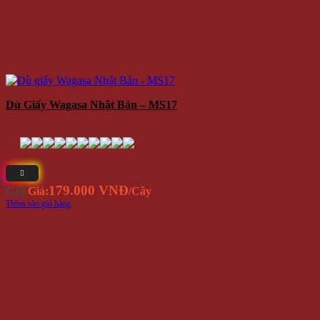
Dù Giấy Wagasa Nhật Bản – MS17
179.000 VNĐ
Giá
Giá:
/Cây
Thêm vào giỏ hàng