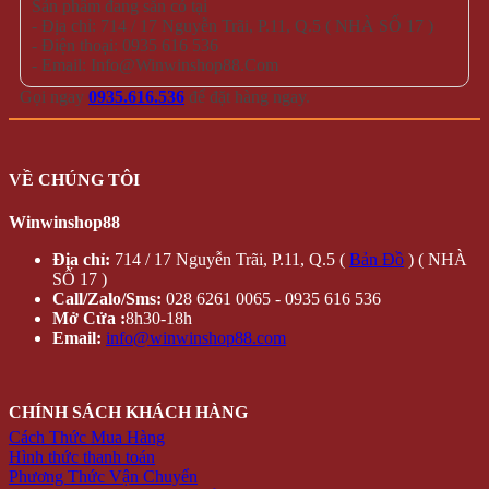
Sản phẩm đang sẵn có tại
- Địa chỉ: 714 / 17 Nguyễn Trãi, P.11, Q.5 ( NHÀ SỐ 17 )
- Điện thoại: 0935 616 536
- Email: Info@Winwinshop88.Com
Gọi ngay
0935.616.536
để đặt hàng ngay.
VỀ CHÚNG TÔI
Winwinshop88
Địa chỉ:
714 / 17 Nguyễn Trãi, P.11, Q.5 (
Bản Đồ
) ( NHÀ
SỐ 17 )
Call/Zalo/Sms:
028 6261 0065 - 0935 616 536
Mở Cửa :
8h30-18h
Email:
info@winwinshop88.com
CHÍNH SÁCH KHÁCH HÀNG
Cách Thức Mua Hàng
Hình thức thanh toán
Phương Thức Vận Chuyển