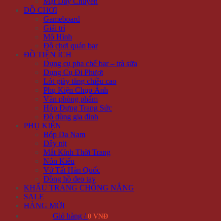
Mặt Dây Chuyền
ĐỒ CHƠI
Gameboard
Giải trí
Mô Hình
Đồ chơi quán bar
ĐỒ TIỆN ÍCH
Dụng cụ pha chế bar – trà sữa
Dụng Cụ Đi Phượt
Lót giày tăng chiều cao
Phụ Kiện Chụp Ảnh
Văn phòng phẩm
Hộp Đựng Trang Sức
Đồ dùng gia đình
PHỤ KIỆN
Bóp Da Nam
Dây nịt
Mắt Kính Thời Trang
Nón Kiểu
Vớ Tất Hàn Quốc
Đồng hồ đeo tay
KHẨU TRANG CHỐNG NẮNG
SALE
HÀNG MỚI
Giỏ hàng /
0 VNĐ