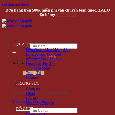
Bỏ qua nội dung
Đơn hàng trên 500k miễn phí vận chuyển toàn quốc. ZALO
đặt hàng:
0935616536
QUÀ TẶNG
Tìm kiếm:
Hộp Quà – Hoa Hồng Sáp
Lọ Hoa Sáp Đèn Led
Giỏ hàng /
0 VNĐ
Móc khóa – điện thoại
Giỏ hàng
Quà tặng độc đáo
Thú nhồi bông
Trang Trí
Combo
TRANG SỨC
Bông tai
Chưa có sản phẩm trong giỏ hàng.
Nhẫn
Lắc tay
Quay trở lại cửa hàng
Mặt Dây Chuyền
ĐỒ CHƠI
Tìm kiếm:
Gameboard