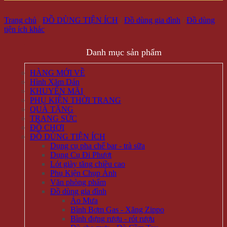
Trang chủ
/
ĐỒ DÙNG TIỆN ÍCH
/
Đồ dùng gia đình
/
Đồ dùng
tiện ích khác
Danh mục sản phẩm
HÀNG MỚI VỀ
Hình Xăm Dán
KHUYẾN MÃI
PHỤ KIỆN THỜI TRANG
QUÀ TẶNG
TRANG SỨC
ĐỒ CHƠI
ĐỒ DÙNG TIỆN ÍCH
Dụng cụ pha chế bar - trà sữa
Dụng Cụ Đi Phượt
Lót giày tăng chiều cao
Phụ Kiện Chụp Ảnh
Văn phòng phẩm
Đồ dùng gia đình
Áo Mưa
Bình Bơm Gas - Xăng Zippo
Bình đựng rượu - rót rượu