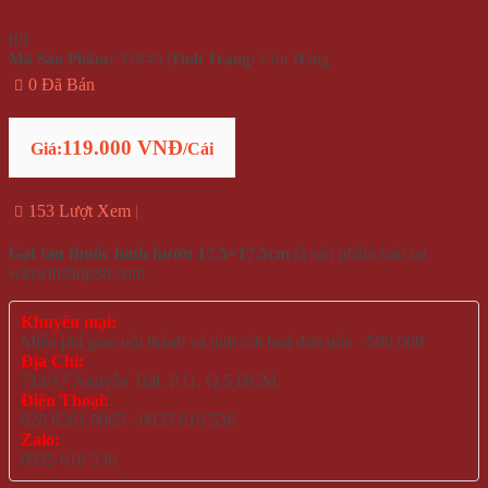
(
0
)
Mã Sản Phẩm:
31649
|
Tình Trạng:
Còn Hàng
0 Đã Bán
119.000 VNĐ
Giá:
/Cái
153 Lượt Xem
Gạt tàn thuốc hình hươu 17.5×17.5cm
là sản phẩm bán tại
winwinshop88.com
Khuyến mại:
Miễn phí giao nội thành và tỉnh với hoá đơn trên >500.000
Địa Chỉ:
714/17 Nguyễn Trãi, P.11, Q.5 HCM
Điện Thoại:
028 6261 0065 - 0935 616 536
Zalo:
0935 616 536