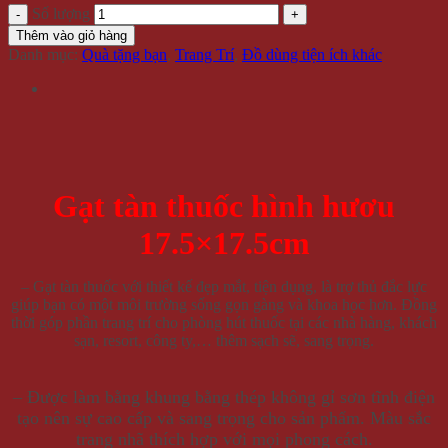
Số lượng
Thêm vào giỏ hàng
Danh mục:
Quà tặng bạn
,
Trang Trí
,
Đồ dùng tiện ích khác
Gạt tàn thuốc hình hươu
17.5×17.5cm
– Gạt tàn thuốc với thiết kế đẹp mắt, tiện dụng, là trợ thủ đắc lực
giúp bạn có một môi trường sống gọn gàng và khoa học hơn. Đồng
thời góp phần trang trí cho phòng hút thuốc tại các nhà hàng, khách
sạn, resort, công ty,… thêm sạch sẽ, sang trọng.
– Được làm bằng khung bằng thép không gỉ sơn tĩnh điện
tạo nên sự cao cấp và sang trọng cho sản phẩm. Màu sắc
trang nhã thích hợp với mọi phong cách.