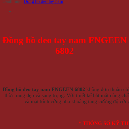
Danh mục:
Đồng hồ đeo tay nam
Đồng hồ đeo tay nam FNGEEN
6802
Đồng hồ đeo tay nam FNGEEN 6802
không đơn thuần chỉ
thời trang đẹp và sang trọng. Với thiết kế bắt mắt cùng chấ
và mặt kính cứng pha khoáng tăng cường độ cứng
* THÔNG SỐ KỸ T