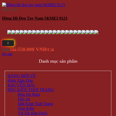
Hết hàng
Đồng Hồ Đeo Tay Nam SKMEI 9123
550.000 VNĐ
Giá
Giá:
/Cái
Đọc tiếp
Danh mục sản phẩm
HÀNG MỚI VỀ
Hình Xăm Dán
KHUYẾN MÃI
PHỤ KIỆN THỜI TRANG
Bóp Da Nam
Dây nịt
Mắt Kính Thời Trang
Nón Kiểu
Vớ Tất Hàn Quốc