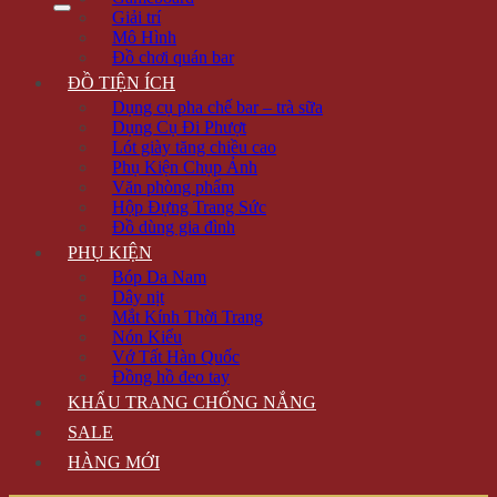
Giải trí
Mô Hình
Đồ chơi quán bar
ĐỒ TIỆN ÍCH
Dụng cụ pha chế bar – trà sữa
Dụng Cụ Đi Phượt
Lót giày tăng chiều cao
Phụ Kiện Chụp Ảnh
Văn phòng phẩm
Hộp Đựng Trang Sức
Đồ dùng gia đình
PHỤ KIỆN
Bóp Da Nam
Dây nịt
Mắt Kính Thời Trang
Nón Kiểu
Vớ Tất Hàn Quốc
Đồng hồ đeo tay
KHẨU TRANG CHỐNG NẮNG
SALE
HÀNG MỚI