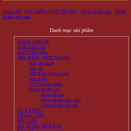
Trang chủ
/
PHỤ KIỆN THỜI TRANG
/
Đồng hồ đeo tay
/
Đồng
hồ đeo tay nam
Danh mục sản phẩm
HÀNG MỚI VỀ
Hình Xăm Dán
KHUYẾN MÃI
PHỤ KIỆN THỜI TRANG
Bóp Da Nam
Dây nịt
Mắt Kính Thời Trang
Nón Kiểu
Vớ Tất Hàn Quốc
Đồng hồ đeo tay
Đồng hồ cặp
Đồng hồ đeo tay nam
Đồng hồ đeo tay nữ
QUÀ TẶNG
TRANG SỨC
ĐỒ CHƠI
ĐỒ DÙNG TIỆN ÍCH