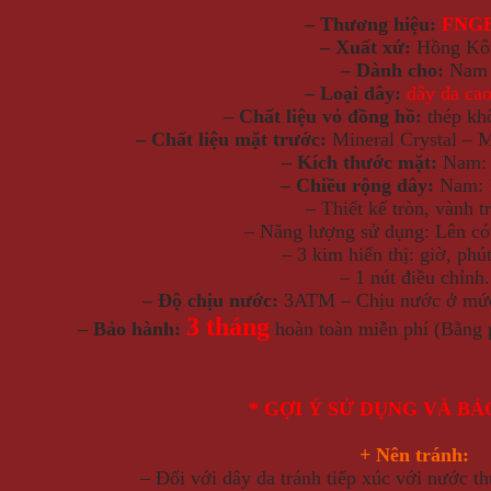
– Thương hiệu:
FNG
– Xuất xứ:
Hồng Kô
– Dành cho:
Nam
– Loại dây:
dây da cao
– Chất liệu vỏ đồng hồ:
thép kh
– Chất liệu mặt trước:
Mineral Crystal – 
– Kích thước mặt:
Nam: 
– Chiều rộng dây:
Nam: 
– Thiết kế tròn, vành t
– Năng lượng sử dụng: Lên cót
– 3 kim hiển thị: giờ, phú
– 1 nút điều chỉnh
– Độ chịu nước:
3ATM – Chịu nước ở mức 
3 tháng
– Bảo hành:
hoàn toàn miễn phí (Bằng 
* GỢI Ý SỬ DỤNG VÀ B
+ Nên tránh:
– Đối với dây da tránh tiếp xúc với nước 