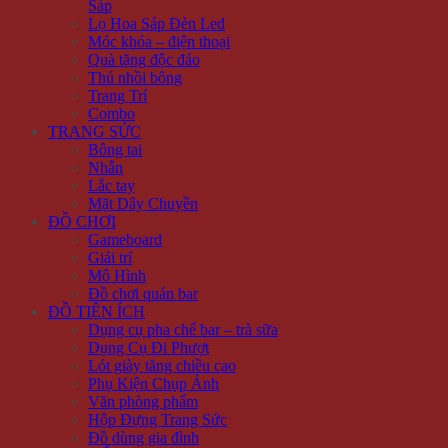
Sáp
Lọ Hoa Sáp Đèn Led
Móc khóa – điện thoại
Quà tặng độc đáo
Thú nhồi bông
Trang Trí
Combo
TRANG SỨC
Bông tai
Nhẫn
Lắc tay
Mặt Dây Chuyền
ĐỒ CHƠI
Gameboard
Giải trí
Mô Hình
Đồ chơi quán bar
ĐỒ TIỆN ÍCH
Dụng cụ pha chế bar – trà sữa
Dụng Cụ Đi Phượt
Lót giày tăng chiều cao
Phụ Kiện Chụp Ảnh
Văn phòng phẩm
Hộp Đựng Trang Sức
Đồ dùng gia đình