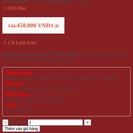
Mã Sản Phẩm:
19338
|
Tình Trạng:
Còn Hàng
0 Đã Bán
450.000 VNĐ
Giá:
/Cái
170 Lượt Xem
Đồng hồ đeo tay nam FNGEEN 6802
là sản phẩm phụ kiện thời
trang của gift shop winwinshop88.com
Khuyến mại:
Miễn phí giao nội thành và tỉnh với hoá đơn trên >500.000
Địa Chỉ:
714/17 Nguyễn Trãi, P.11, Q.5 HCM
Điện Thoại:
028 6261 0065 - 0935 616 536
Zalo:
0935 616 536
Số lượng
Thêm vào giỏ hàng