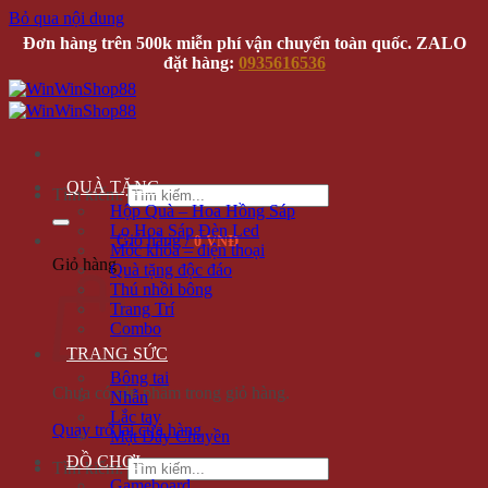
Bỏ qua nội dung
Đơn hàng trên 500k miễn phí vận chuyển toàn quốc. ZALO
đặt hàng:
0935616536
QUÀ TẶNG
Tìm kiếm:
Hộp Quà – Hoa Hồng Sáp
Lọ Hoa Sáp Đèn Led
Giỏ hàng /
0 VNĐ
Móc khóa – điện thoại
Giỏ hàng
Quà tặng độc đáo
Thú nhồi bông
Trang Trí
Combo
TRANG SỨC
Bông tai
Chưa có sản phẩm trong giỏ hàng.
Nhẫn
Lắc tay
Quay trở lại cửa hàng
Mặt Dây Chuyền
ĐỒ CHƠI
Tìm kiếm:
Gameboard