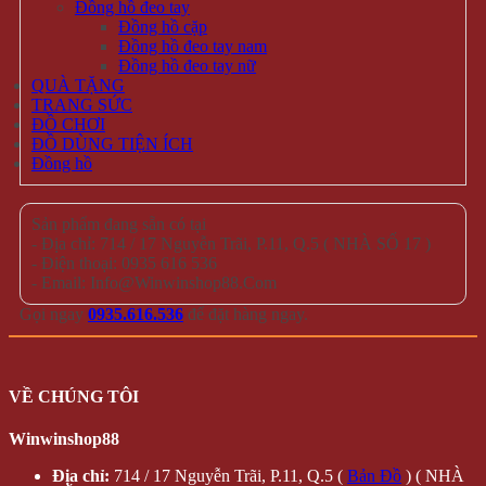
Đồng hồ đeo tay
Đồng hồ cặp
Đồng hồ đeo tay nam
Đồng hồ đeo tay nữ
QUÀ TẶNG
TRANG SỨC
ĐỒ CHƠI
ĐỒ DÙNG TIỆN ÍCH
Đồng hồ
Sản phẩm đang sẵn có tại
- Địa chỉ: 714 / 17 Nguyễn Trãi, P.11, Q.5 ( NHÀ SỐ 17 )
- Điện thoại: 0935 616 536
- Email: Info@Winwinshop88.Com
Gọi ngay
0935.616.536
để đặt hàng ngay.
VỀ CHÚNG TÔI
Winwinshop88
Địa chỉ:
714 / 17 Nguyễn Trãi, P.11, Q.5 (
Bản Đồ
) ( NHÀ