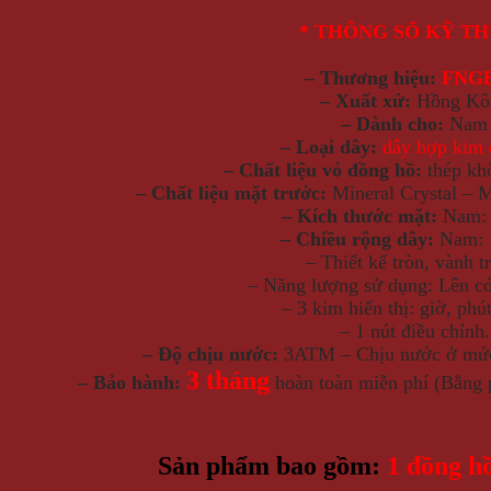
* THÔNG SỐ KỸ T
– Thương hiệu:
FNG
– Xuất xứ:
Hồng Kô
– Dành cho:
Nam
– Loại dây:
dây hợp kim 
– Chất liệu vỏ đồng hồ:
thép kh
– Chất liệu mặt trước:
Mineral Crystal – 
– Kích thước mặt:
Nam: 
– Chiều rộng dây:
Nam: 
– Thiết kế tròn, vành t
– Năng lượng sử dụng: Lên có
– 3 kim hiển thị: giờ, phú
– 1 nút điều chỉnh
– Độ chịu nước:
3ATM – Chịu nước ở mức 
3 tháng
– Bảo hành:
hoàn toàn miễn phí (Bằng 
Sản phẩm bao gồm:
1 đồng 