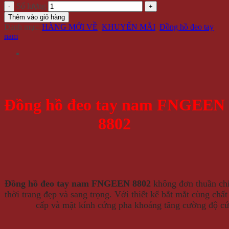
Số lượng
Thêm vào giỏ hàng
Danh mục:
HÀNG MỚI VỀ
,
KHUYẾN MÃI
,
Đồng hồ đeo tay
nam
Đồng hồ đeo tay nam FNGEEN
8802
Đồng hồ đeo tay nam FNGEEN 8802
không đơn thuần chỉ
thời trang đẹp và sang trọng. Với thiết kế bắt mắt cùng chấ
cấp và mặt kính cứng pha khoáng tăng cường độ cứ