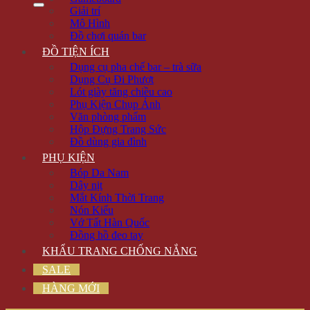
Giải trí
Mô Hình
Đồ chơi quán bar
ĐỒ TIỆN ÍCH
Dụng cụ pha chế bar – trà sữa
Dụng Cụ Đi Phượt
Lót giày tăng chiều cao
Phụ Kiện Chụp Ảnh
Văn phòng phẩm
Hộp Đựng Trang Sức
Đồ dùng gia đình
PHỤ KIỆN
Bóp Da Nam
Dây nịt
Mắt Kính Thời Trang
Nón Kiểu
Vớ Tất Hàn Quốc
Đồng hồ đeo tay
KHẨU TRANG CHỐNG NẮNG
SALE
HÀNG MỚI