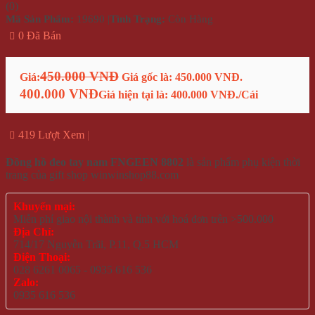
(
0
)
Mã Sản Phẩm:
19690
|
Tình Trạng:
Còn Hàng
0 Đã Bán
450.000 VNĐ
Giá:
Giá gốc là: 450.000 VNĐ.
400.000 VNĐ
Giá hiện tại là: 400.000 VNĐ.
/Cái
419 Lượt Xem
Đồng hồ đeo tay nam FNGEEN 8802
là sản phẩm phụ kiện thời
trang của gift shop winwinshop88.com
Khuyến mại:
Miễn phí giao nội thành và tỉnh với hoá đơn trên >500.000
Địa Chỉ:
714/17 Nguyễn Trãi, P.11, Q.5 HCM
Điện Thoại:
028 6261 0065 - 0935 616 536
Zalo:
0935 616 536