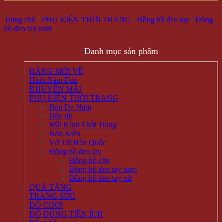
Trang chủ
/
PHỤ KIỆN THỜI TRANG
/
Đồng hồ đeo tay
/
Đồng
hồ đeo tay nam
Danh mục sản phẩm
HÀNG MỚI VỀ
Hình Xăm Dán
KHUYẾN MÃI
PHỤ KIỆN THỜI TRANG
Bóp Da Nam
Dây nịt
Mắt Kính Thời Trang
Nón Kiểu
Vớ Tất Hàn Quốc
Đồng hồ đeo tay
Đồng hồ cặp
Đồng hồ đeo tay nam
Đồng hồ đeo tay nữ
QUÀ TẶNG
TRANG SỨC
ĐỒ CHƠI
ĐỒ DÙNG TIỆN ÍCH