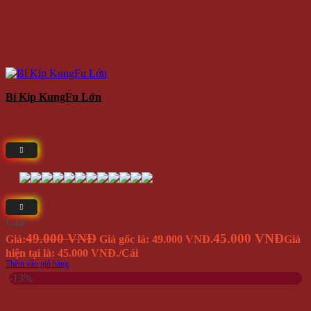
Bí Kíp KungFu Lớn
Giá
49.000 VNĐ
45.000 VNĐ
Giá:
Giá gốc là: 49.000 VNĐ.
Giá
hiện tại là: 45.000 VNĐ.
/Cái
Thêm vào giỏ hàng
-13%