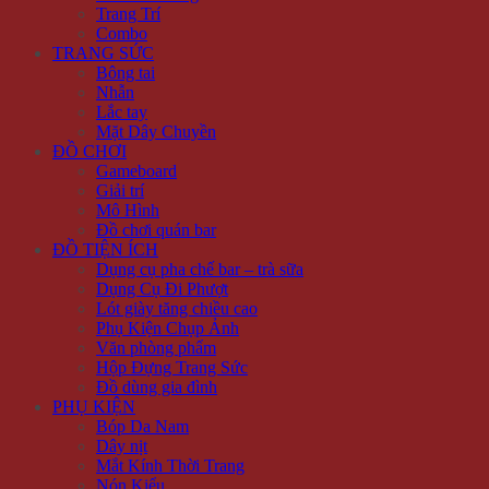
Trang Trí
Combo
TRANG SỨC
Bông tai
Nhẫn
Lắc tay
Mặt Dây Chuyền
ĐỒ CHƠI
Gameboard
Giải trí
Mô Hình
Đồ chơi quán bar
ĐỒ TIỆN ÍCH
Dụng cụ pha chế bar – trà sữa
Dụng Cụ Đi Phượt
Lót giày tăng chiều cao
Phụ Kiện Chụp Ảnh
Văn phòng phẩm
Hộp Đựng Trang Sức
Đồ dùng gia đình
PHỤ KIỆN
Bóp Da Nam
Dây nịt
Mắt Kính Thời Trang
Nón Kiểu