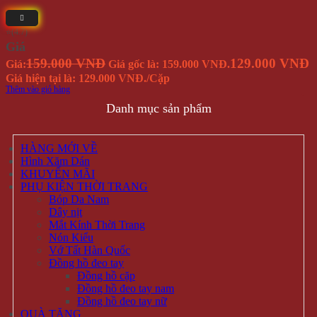
⭐(4.7)
Giá
159.000 VNĐ
129.000 VNĐ
Giá:
Giá gốc là: 159.000 VNĐ.
Giá hiện tại là: 129.000 VNĐ.
/Cặp
Thêm vào giỏ hàng
Danh mục sản phẩm
HÀNG MỚI VỀ
Hình Xăm Dán
KHUYẾN MÃI
PHỤ KIỆN THỜI TRANG
Bóp Da Nam
Dây nịt
Mắt Kính Thời Trang
Nón Kiểu
Vớ Tất Hàn Quốc
Đồng hồ đeo tay
Đồng hồ cặp
Đồng hồ đeo tay nam
Đồng hồ đeo tay nữ
QUÀ TẶNG