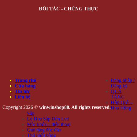
ĐỐI TÁC - CHỨNG THỰC
Trang chủ
Đăng nhập /
Cửa hàng
Đăng ký
Tin tức
QUÀ
Liên hệ
TẶNG
Hộp Quà –
Copyright 2026 ©
winwinshop88. All rights reserved.
Hoa Hồng
Sáp
Lọ Hoa Sáp Đèn Led
Móc khóa – điện thoại
Quà tặng độc đáo
Thú nhồi bông