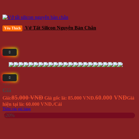
Vớ Tất Silicon Nguyên Bàn Chân
Yêu Thích
⭐(5)
Giá
85.000 VNĐ
60.000 VNĐ
Giá:
Giá gốc là: 85.000 VNĐ.
Giá
hiện tại là: 60.000 VNĐ.
/Cái
Thêm vào giỏ hàng
-20%