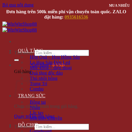
Bỏ qua nội dung
MUA NHIỀU
MUA NHIỀU
MUA NHIỀU
Đơn hàng trên 500k miễn phí vận chuyển toàn quốc. ZALO
đặt hàng:
0935616536
QUÀ TẶNG
Tìm kiếm:
Hộp Quà – Hoa Hồng Sáp
Lọ Hoa Sáp Đèn Led
Giỏ hàng /
0 VNĐ
Móc khóa – điện thoại
Giỏ hàng
Quà tặng độc đáo
Thú nhồi bông
Trang Trí
Combo
TRANG SỨC
Bông tai
Chưa có sản phẩm trong giỏ hàng.
Nhẫn
Lắc tay
Quay trở lại cửa hàng
Mặt Dây Chuyền
ĐỒ CHƠI
Tìm kiếm:
Gameboard