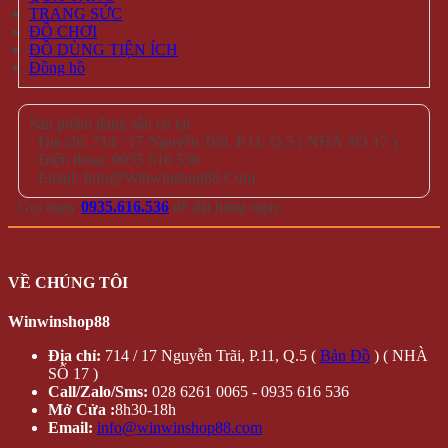
TRANG SỨC
ĐỒ CHƠI
ĐỒ DÙNG TIỆN ÍCH
Đồng hồ
Sản phẩm đang sẵn có tại
- Địa chỉ: 714 / 17 Nguyễn Trãi, P.11, Q.5 ( NHÀ SỐ 17 )
- Điện thoại: 0935 616 536
- Email: Info@Winwinshop88.Com
Gọi ngay
0935.616.536
để đặt hàng ngay.
VỀ CHÚNG TÔI
Winwinshop88
Địa chỉ:
714 / 17 Nguyễn Trãi, P.11, Q.5 (
Bản Đồ
) ( NHÀ
SỐ 17 )
Call/Zalo/Sms:
028 6261 0065 - 0935 616 536
Mở Cửa :
8h30-18h
Email:
info@winwinshop88.com