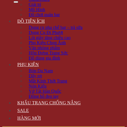
Giải trí
Mô Hình
Đồ chơi quán bar
ĐỒ TIỆN ÍCH
Dụng cụ pha chế bar – trà sữa
Dụng Cụ Đi Phượt
Lót giày tăng chiều cao
Phụ Kiện Chụp Ảnh
Văn phòng phẩm
Hộp Đựng Trang Sức
Đồ dùng gia đình
PHỤ KIỆN
Bóp Da Nam
Dây nịt
Mắt Kính Thời Trang
Nón Kiểu
Vớ Tất Hàn Quốc
Đồng hồ đeo tay
KHẨU TRANG CHỐNG NẮNG
SALE
HÀNG MỚI