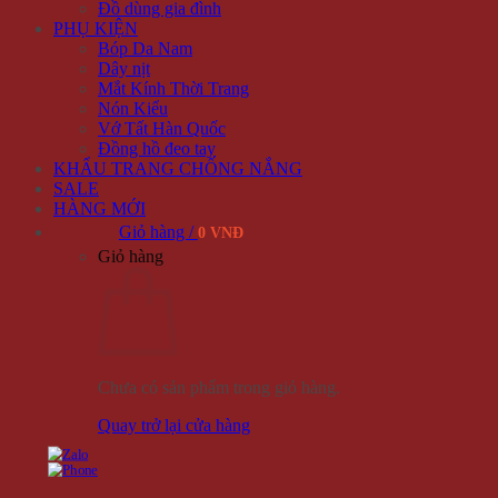
Đồ dùng gia đình
PHỤ KIỆN
Bóp Da Nam
Dây nịt
Mắt Kính Thời Trang
Nón Kiểu
Vớ Tất Hàn Quốc
Đồng hồ đeo tay
KHẨU TRANG CHỐNG NẮNG
SALE
HÀNG MỚI
Giỏ hàng /
0 VNĐ
Giỏ hàng
Chưa có sản phẩm trong giỏ hàng.
Quay trở lại cửa hàng