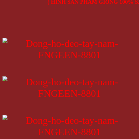
( HÌNH SẢN PHẨM GIỐNG 100% S