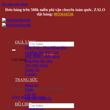
Bỏ qua nội dung
Đơn hàng trên 500k miễn phí vận chuyển toàn quốc. ZALO
đặt hàng:
0935616536
QUÀ TẶNG
Tìm kiếm:
Hộp Quà – Hoa Hồng Sáp
Lọ Hoa Sáp Đèn Led
Giỏ hàng /
0 VNĐ
Móc khóa – điện thoại
Giỏ hàng
Quà tặng độc đáo
Thú nhồi bông
Trang Trí
Combo
TRANG SỨC
Bông tai
Chưa có sản phẩm trong giỏ hàng.
Nhẫn
Lắc tay
Quay trở lại cửa hàng
Mặt Dây Chuyền
ĐỒ CHƠI
Tìm kiếm:
Gameboard