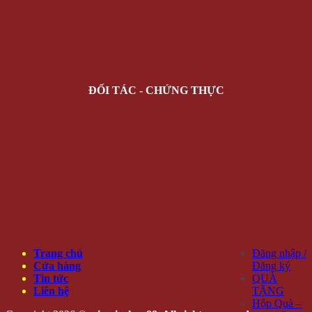
ĐỐI TÁC - CHỨNG THỰC
Trang chủ
Đăng nhập /
Cửa hàng
Đăng ký
Tin tức
QUÀ
Liên hệ
TẶNG
Hộp Quà –