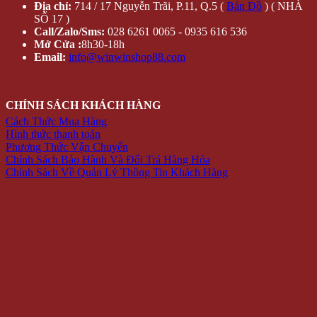
Địa chỉ:
714 / 17 Nguyễn Trãi, P.11, Q.5 (
Bản Đồ
) ( NHÀ
SỐ 17 )
Call/Zalo/Sms:
028 6261 0065 - 0935 616 536
Mở Cửa :
8h30-18h
Email:
info@winwinshop88.com
CHÍNH SÁCH KHÁCH HÀNG
Cách Thức Mua Hàng
Hình thức thanh toán
Phương Thức Vận Chuyển
Chính Sách Bảo Hành Và Đổi Trả Hàng Hóa
Chính Sách Về Quản Lý Thông Tin Khách Hàng