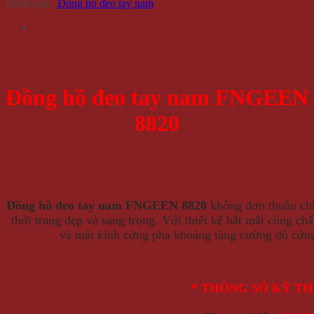
Danh mục:
Đồng hồ đeo tay nam
Đồng hồ đeo tay nam FNGEEN
8820
Đồng hồ đeo tay nam FNGEEN 8820
không đơn thuần chỉ
thời trang đẹp và sang trọng. Với thiết kế bắt mắt cùng chấ
và mặt kính cứng pha khoáng tăng cường độ cứng
* THÔNG SỐ KỸ T