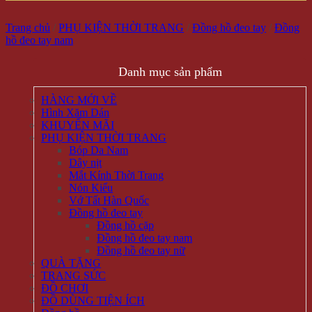
Trang chủ
/
PHỤ KIỆN THỜI TRANG
/
Đồng hồ đeo tay
/
Đồng
hồ đeo tay nam
Danh mục sản phẩm
HÀNG MỚI VỀ
Hình Xăm Dán
KHUYẾN MÃI
PHỤ KIỆN THỜI TRANG
Bóp Da Nam
Dây nịt
Mắt Kính Thời Trang
Nón Kiểu
Vớ Tất Hàn Quốc
Đồng hồ đeo tay
Đồng hồ cặp
Đồng hồ đeo tay nam
Đồng hồ đeo tay nữ
QUÀ TẶNG
TRANG SỨC
ĐỒ CHƠI
ĐỒ DÙNG TIỆN ÍCH