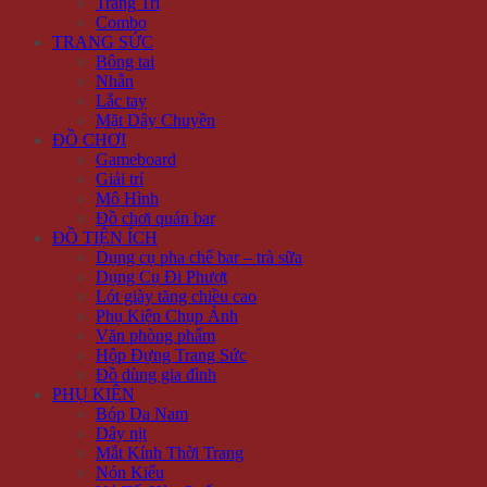
Trang Trí
Combo
TRANG SỨC
Bông tai
Nhẫn
Lắc tay
Mặt Dây Chuyền
ĐỒ CHƠI
Gameboard
Giải trí
Mô Hình
Đồ chơi quán bar
ĐỒ TIỆN ÍCH
Dụng cụ pha chế bar – trà sữa
Dụng Cụ Đi Phượt
Lót giày tăng chiều cao
Phụ Kiện Chụp Ảnh
Văn phòng phẩm
Hộp Đựng Trang Sức
Đồ dùng gia đình
PHỤ KIỆN
Bóp Da Nam
Dây nịt
Mắt Kính Thời Trang
Nón Kiểu