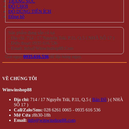
TRANG SỨC
ĐỒ CHƠI
ĐỒ DÙNG TIỆN ÍCH
Đồng hồ
Sản phẩm đang sẵn có tại
- Địa chỉ: 714 / 17 Nguyễn Trãi, P.11, Q.5 ( NHÀ SỐ 17 )
- Điện thoại: 0935 616 536
- Email: Info@Winwinshop88.Com
Gọi ngay
0935.616.536
để đặt hàng ngay.
VỀ CHÚNG TÔI
Winwinshop88
Địa chỉ:
714 / 17 Nguyễn Trãi, P.11, Q.5 (
Bản Đồ
) ( NHÀ
SỐ 17 )
Call/Zalo/Sms:
028 6261 0065 - 0935 616 536
Mở Cửa :
8h30-18h
Email:
info@winwinshop88.com