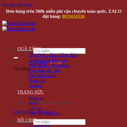
Bỏ qua nội dung
Đơn hàng trên 500k miễn phí vận chuyển toàn quốc. ZALO
đặt hàng:
0935616536
QUÀ TẶNG
Tìm kiếm:
Hộp Quà – Hoa Hồng Sáp
Lọ Hoa Sáp Đèn Led
Giỏ hàng /
0 VNĐ
Móc khóa – điện thoại
Giỏ hàng
Quà tặng độc đáo
Thú nhồi bông
Trang Trí
Combo
TRANG SỨC
Bông tai
Chưa có sản phẩm trong giỏ hàng.
Nhẫn
Lắc tay
Quay trở lại cửa hàng
Mặt Dây Chuyền
ĐỒ CHƠI
Tìm kiếm:
Gameboard