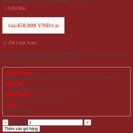
Mã Sản Phẩm:
19613
|
Tình Trạng:
Còn Hàng
0 Đã Bán
450.000 VNĐ
Giá:
/Cái
258 Lượt Xem
Đồng hồ đeo tay nam FNGEEN 8820
là sản phẩm phụ kiện thời
trang của gift shop winwinshop88.com
Khuyến mại:
Miễn phí giao nội thành và tỉnh với hoá đơn trên >500.000
Địa Chỉ:
714/17 Nguyễn Trãi, P.11, Q.5 HCM
Điện Thoại:
028 6261 0065 - 0935 616 536
Zalo:
0935 616 536
Số lượng
Thêm vào giỏ hàng