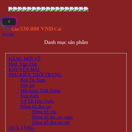
530.000 VNĐ
Giá
Giá:
/Cái
Đọc tiếp
Danh mục sản phẩm
HÀNG MỚI VỀ
Hình Xăm Dán
KHUYẾN MÃI
PHỤ KIỆN THỜI TRANG
Bóp Da Nam
Dây nịt
Mắt Kính Thời Trang
Nón Kiểu
Vớ Tất Hàn Quốc
Đồng hồ đeo tay
Đồng hồ cặp
Đồng hồ đeo tay nam
Đồng hồ đeo tay nữ
QUÀ TẶNG