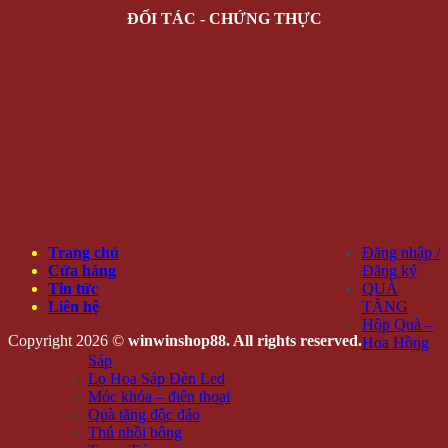
ĐỐI TÁC - CHỨNG THỰC
Trang chủ
Đăng nhập /
Cửa hàng
Đăng ký
Tin tức
QUÀ
Liên hệ
TẶNG
Hộp Quà –
Copyright 2026 ©
winwinshop88. All rights reserved.
Hoa Hồng
Sáp
Lọ Hoa Sáp Đèn Led
Móc khóa – điện thoại
Quà tặng độc đáo
Thú nhồi bông