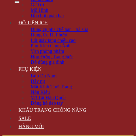
Giải trí
Mô Hình
Đồ chơi quán bar
ĐỒ TIỆN ÍCH
Dụng cụ pha chế bar – trà sữa
Dụng Cụ Đi Phượt
Lót giày tăng chiều cao
Phụ Kiện Chụp Ảnh
Văn phòng phẩm
Hộp Đựng Trang Sức
Đồ dùng gia đình
PHỤ KIỆN
Bóp Da Nam
Dây nịt
Mắt Kính Thời Trang
Nón Kiểu
Vớ Tất Hàn Quốc
Đồng hồ đeo tay
KHẨU TRANG CHỐNG NẮNG
SALE
HÀNG MỚI