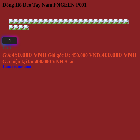
Đồng Hồ Đeo Tay Nam FNGEEN P001
Giá
450.000 VNĐ
400.000 VNĐ
Giá:
Giá gốc là: 450.000 VNĐ.
Giá hiện tại là: 400.000 VNĐ.
/Cái
Thêm vào giỏ hàng