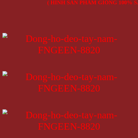
( HÌNH SẢN PHẨM GIỐNG 100% S