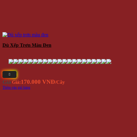
Dù Xếp Trơn Màu Đen
170.000 VNĐ
Giá
Giá:
/Cây
Thêm vào giỏ hàng