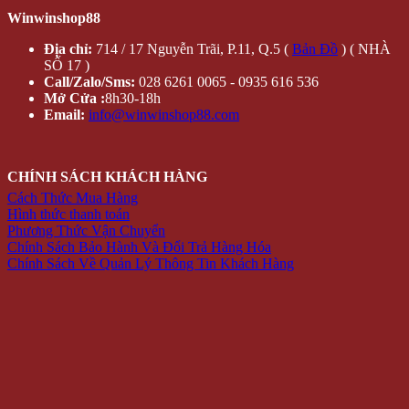
Winwinshop88
Địa chỉ:
714 / 17 Nguyễn Trãi, P.11, Q.5 (
Bản Đồ
) ( NHÀ
SỐ 17 )
Call/Zalo/Sms:
028 6261 0065 - 0935 616 536
Mở Cửa :
8h30-18h
Email:
info@winwinshop88.com
CHÍNH SÁCH KHÁCH HÀNG
Cách Thức Mua Hàng
Hình thức thanh toán
Phương Thức Vận Chuyển
Chính Sách Bảo Hành Và Đổi Trả Hàng Hóa
Chính Sách Về Quản Lý Thông Tin Khách Hàng