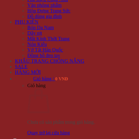
Văn phòng phẩm
Hộp Đựng Trang Sức
Đồ dùng gia đình
PHỤ KIỆN
Bóp Da Nam
Dây nịt
Mắt Kính Thời Trang
Nón Kiểu
Vớ Tất Hàn Quốc
Đồng hồ đeo tay
KHẨU TRANG CHỐNG NẮNG
SALE
HÀNG MỚI
Giỏ hàng /
0 VNĐ
Giỏ hàng
Chưa có sản phẩm trong giỏ hàng.
Quay trở lại cửa hàng