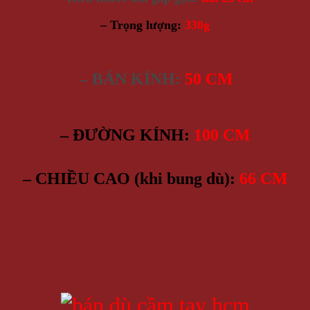
– Trọng lượng:
330g
– BÁN KÍNH:
50 CM
– ĐƯỜNG KÍNH:
100 CM
– CHIỀU CAO (khi bung dù):
66 CM