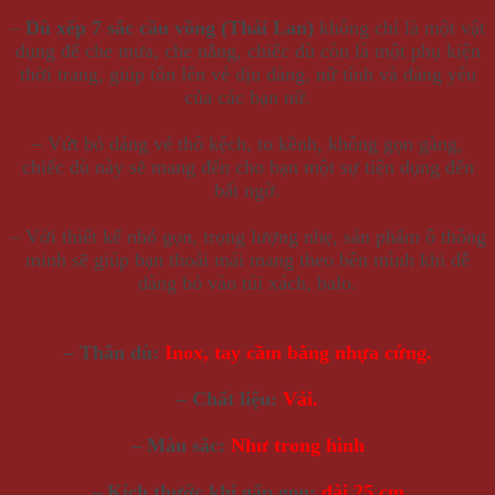
–
Dù xếp 7 sắc cầu vồng
(Thái Lan)
không chỉ là một vật
dụng để che mưa, che nắng, chiếc dù còn là một phụ kiện
thời trang, giúp tôn lên vẻ dịu dàng, nữ tính và đáng yêu
của các bạn nữ.
– Vứt bỏ dáng vẻ thô kệch, to kềnh, không gọn gàng,
chiếc dù này sẽ mang đến cho bạn một sự tiện dụng đến
bất ngờ.
– Với thiết kế nhỏ gọn, trọng lượng nhẹ, sản phẩm ô thông
minh sẽ giúp bạn thoải mái mang theo bên mình khi dễ
dàng bỏ vào túi xách, balo.
– Thân dù:
Inox, tay cầm bằng nhựa cứng.
– Chất liệu:
Vải.
– Màu sắc:
Như trong hình
– Kích thước khi gấp gọn:
dài 25 cm