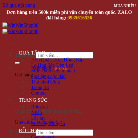
Bỏ qua nội dung
MUA NHIỀU
Đơn hàng trên 500k miễn phí vận chuyển toàn quốc. ZALO
đặt hàng:
0935616536
QUÀ TẶNG
Tìm kiếm:
Hộp Quà – Hoa Hồng Sáp
Lọ Hoa Sáp Đèn Led
Giỏ hàng /
0 VNĐ
Móc khóa – điện thoại
Giỏ hàng
Quà tặng độc đáo
Thú nhồi bông
Trang Trí
Combo
TRANG SỨC
Bông tai
Chưa có sản phẩm trong giỏ hàng.
Nhẫn
Lắc tay
Quay trở lại cửa hàng
Mặt Dây Chuyền
ĐỒ CHƠI
Tìm kiếm:
Gameboard