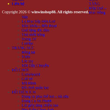
Liên hệ
TẶNG
Hộp Quà –
Copyright 2026 ©
winwinshop88. All rights reserved.
Hoa Hồng
Sáp
Lọ Hoa Sáp Đèn Led
Móc khóa – điện thoại
Quà tặng độc đáo
Thú nhồi bông
Trang Trí
Combo
TRANG SỨC
Bông tai
Nhẫn
Lắc tay
Mặt Dây Chuyền
ĐỒ CHƠI
Gameboard
Giải trí
Mô Hình
Đồ chơi quán bar
ĐỒ TIỆN ÍCH
Dụng cụ pha chế bar – trà sữa
Dụng Cụ Đi Phượt
Lót giày tăng chiều cao
Phụ Kiện Chụp Ảnh