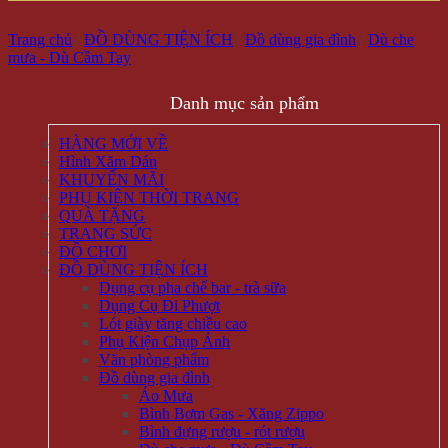
Trang chủ
/
ĐỒ DÙNG TIỆN ÍCH
/
Đồ dùng gia đình
/
Dù che
mưa - Dù Cầm Tay
Danh mục sản phẩm
HÀNG MỚI VỀ
Hình Xăm Dán
KHUYẾN MÃI
PHỤ KIỆN THỜI TRANG
QUÀ TẶNG
TRANG SỨC
ĐỒ CHƠI
ĐỒ DÙNG TIỆN ÍCH
Dụng cụ pha chế bar - trà sữa
Dụng Cụ Đi Phượt
Lót giày tăng chiều cao
Phụ Kiện Chụp Ảnh
Văn phòng phẩm
Đồ dùng gia đình
Áo Mưa
Bình Bơm Gas - Xăng Zippo
Bình đựng rượu - rót rượu