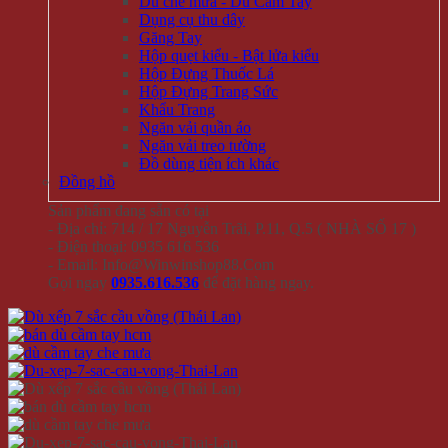
Dù che mưa - Dù Cầm Tay
Dụng cụ thu dây
Găng Tay
Hộp quẹt kiểu - Bật lửa kiểu
Hộp Đựng Thuốc Lá
Hộp Đựng Trang Sức
Khẩu Trang
Ngăn vải quần áo
Ngăn vải treo tường
Đồ dùng tiện ích khác
Đồng hồ
Sản phẩm đang sẵn có tại
- Địa chỉ: 714 / 17 Nguyễn Trãi, P.11, Q.5 ( NHÀ SỐ 17 )
- Điện thoại: 0935 616 536
- Email: Info@Winwinshop88.Com
Gọi ngay
0935.616.536
để đặt hàng ngay.