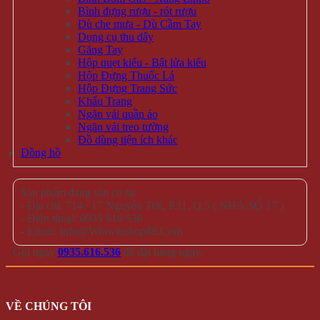
Bình đựng rượu - rót rượu
Dù che mưa - Dù Cầm Tay
Dụng cụ thu dây
Găng Tay
Hộp quẹt kiểu - Bật lửa kiểu
Hộp Đựng Thuốc Lá
Hộp Đựng Trang Sức
Khẩu Trang
Ngăn vải quần áo
Ngăn vải treo tường
Đồ dùng tiện ích khác
Đồng hồ
Sản phẩm đang sẵn có tại
- Địa chỉ: 714 / 17 Nguyễn Trãi, P.11, Q.5 ( NHÀ SỐ 17 )
- Điện thoại: 0935 616 536
- Email: Info@Winwinshop88.Com
Gọi ngay
0935.616.536
để đặt hàng ngay.
VỀ CHÚNG TÔI