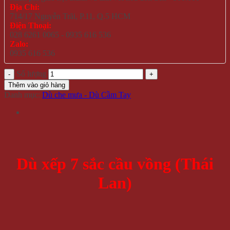
Địa Chỉ:
714/17 Nguyễn Trãi, P.11, Q.5 HCM
Điện Thoại:
028 6261 0065 - 0935 616 536
Zalo:
0935 616 536
Số lượng
Thêm vào giỏ hàng
Danh mục:
Dù che mưa - Dù Cầm Tay
Dù xếp 7 sắc cầu vồng (Thái
Lan)