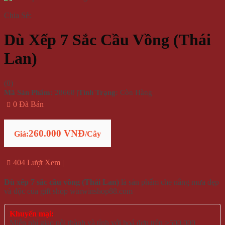
Chia Sẻ:
Dù Xếp 7 Sắc Cầu Vồng (Thái
Lan)
(
0
)
Mã Sản Phẩm:
28668
|
Tình Trạng:
Còn Hàng
0 Đã Bán
260.000 VNĐ
Giá:
/Cây
404 Lượt Xem
Dù xếp 7 sắc cầu vồng (Thái Lan)
là sản phẩm che nắng mưa đẹp
và độc của gift shop winwinshop88.com
Khuyến mại:
Miễn phí giao nội thành và tỉnh với hoá đơn trên >500.000