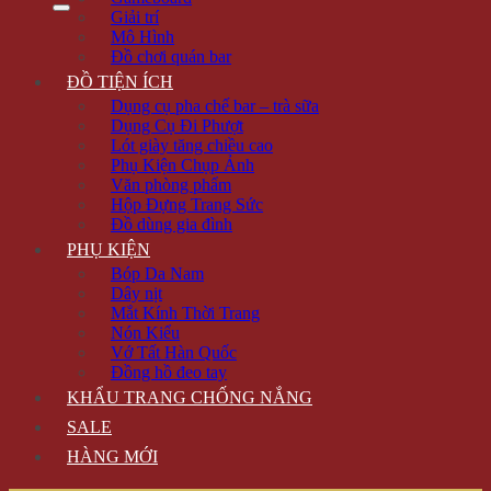
Giải trí
Mô Hình
Đồ chơi quán bar
ĐỒ TIỆN ÍCH
Dụng cụ pha chế bar – trà sữa
Dụng Cụ Đi Phượt
Lót giày tăng chiều cao
Phụ Kiện Chụp Ảnh
Văn phòng phẩm
Hộp Đựng Trang Sức
Đồ dùng gia đình
PHỤ KIỆN
Bóp Da Nam
Dây nịt
Mắt Kính Thời Trang
Nón Kiểu
Vớ Tất Hàn Quốc
Đồng hồ đeo tay
KHẨU TRANG CHỐNG NẮNG
SALE
HÀNG MỚI