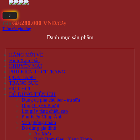
280.000 VNĐ
Giá
Giá:
/Cây
Thêm vào giỏ hàng
Danh mục sản phẩm
HÀNG MỚI VỀ
Hình Xăm Dán
KHUYẾN MÃI
PHỤ KIỆN THỜI TRANG
QUÀ TẶNG
TRANG SỨC
ĐỒ CHƠI
ĐỒ DÙNG TIỆN ÍCH
Dụng cụ pha chế bar - trà sữa
Dụng Cụ Đi Phượt
Lót giày tăng chiều cao
Phụ Kiện Chụp Ảnh
Văn phòng phẩm
Đồ dùng gia đình
Áo Mưa
Bình Bơm Gas - Xăng Zippo