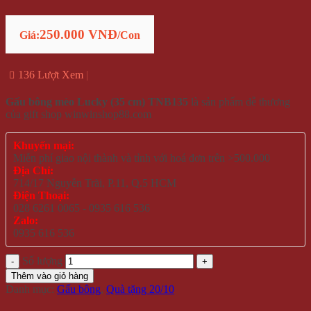
250.000 VNĐ
Giá:
/Con
136 Lượt Xem
Gấu bông mèo Lucky (35 cm) TNB135
là sản phẩm dễ thương
của gift shop winwinshop88.com
Khuyến mại:
Miễn phí giao nội thành và tỉnh với hoá đơn trên >500.000
Địa Chỉ:
714/17 Nguyễn Trãi, P.11, Q.5 HCM
Điện Thoại:
028 6261 0065 - 0935 616 536
Zalo:
0935 616 536
Số lượng
Thêm vào giỏ hàng
Danh mục:
Gấu bông
,
Quà tặng 20/10