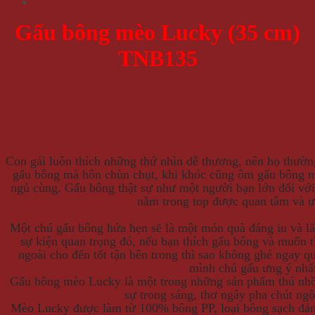
Gấu bông mèo Lucky (35 cm)
TNB135
Con gái luôn thích những thứ nhìn dễ thương, nên họ thườn
gấu bông mà hôn chùn chụt, khi khóc cũng ôm gấu bông m
ngủ cùng. Gấu bông thật sự như một người bạn lớn đối với
nằm trong top được quan tâm và ưa
Một chú gấu bông hứa hẹn sẽ là một món quà đáng iu và l
sự kiện quan trọng đó, nếu bạn thích gấu bông và muốn 
ngoài cho đến tốt tận bên trong thì sao không ghé ngay 
mình chú gấu ưng ý nhấ
Gấu bông mèo Lucky là một trong những sản phẩm thú nhồ
sự trong sáng, thơ ngây pha chút ng
Mèo Lucky được làm từ 100% bông PP, loại bông sạch đảm 