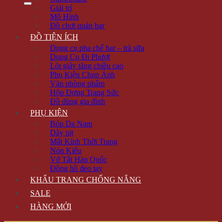
Giải trí
Mô Hình
Đồ chơi quán bar
ĐỒ TIỆN ÍCH
Dụng cụ pha chế bar – trà sữa
Dụng Cụ Đi Phượt
Lót giày tăng chiều cao
Phụ Kiện Chụp Ảnh
Văn phòng phẩm
Hộp Đựng Trang Sức
Đồ dùng gia đình
PHỤ KIỆN
Bóp Da Nam
Dây nịt
Mắt Kính Thời Trang
Nón Kiểu
Vớ Tất Hàn Quốc
Đồng hồ đeo tay
KHẨU TRANG CHỐNG NẮNG
SALE
HÀNG MỚI