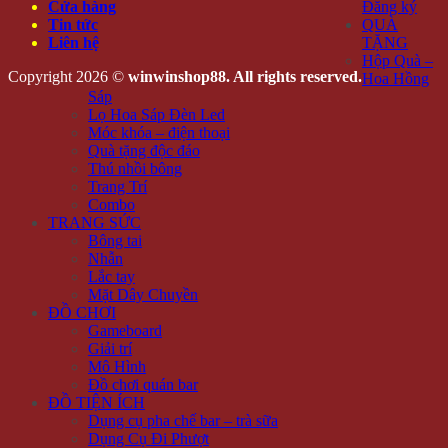
Cửa hàng
Đăng ký
Tin tức
QUÀ
Liên hệ
TẶNG
Hộp Quà –
Copyright 2026 ©
winwinshop88. All rights reserved.
Hoa Hồng
Sáp
Lọ Hoa Sáp Đèn Led
Móc khóa – điện thoại
Quà tặng độc đáo
Thú nhồi bông
Trang Trí
Combo
TRANG SỨC
Bông tai
Nhẫn
Lắc tay
Mặt Dây Chuyền
ĐỒ CHƠI
Gameboard
Giải trí
Mô Hình
Đồ chơi quán bar
ĐỒ TIỆN ÍCH
Dụng cụ pha chế bar – trà sữa
Dụng Cụ Đi Phượt