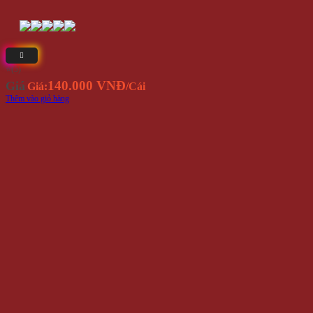
⭐(5)
140.000 VNĐ
Giá
Giá:
/Cái
Thêm vào giỏ hàng