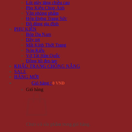
Lót giày tăng chiều cao
Phụ Kiện Chụp Ảnh
Văn phòng phẩm
Hộp Đựng Trang Sức
Đồ dùng gia đình
PHỤ KIỆN
Bóp Da Nam
Dây nịt
Mắt Kính Thời Trang
Nón Kiểu
Vớ Tất Hàn Quốc
Đồng hồ đeo tay
KHẨU TRANG CHỐNG NẮNG
SALE
HÀNG MỚI
Giỏ hàng /
0 VNĐ
Giỏ hàng
Chưa có sản phẩm trong giỏ hàng.