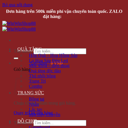
Bỏ qua nội dung
Đơn hàng trên 500k miễn phí vận chuyển toàn quốc. ZALO
đặt hàng:
0935616536
QUÀ TẶNG
Tìm kiếm:
Hộp Quà – Hoa Hồng Sáp
Lọ Hoa Sáp Đèn Led
Giỏ hàng /
0 VNĐ
Móc khóa – điện thoại
Giỏ hàng
Quà tặng độc đáo
Thú nhồi bông
Trang Trí
Combo
TRANG SỨC
Bông tai
Chưa có sản phẩm trong giỏ hàng.
Nhẫn
Lắc tay
Quay trở lại cửa hàng
Mặt Dây Chuyền
ĐỒ CHƠI
Tìm kiếm:
Gameboard