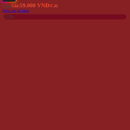
59.000 VNĐ
Giá
Giá:
/Cái
Thêm vào giỏ hàng
-32%