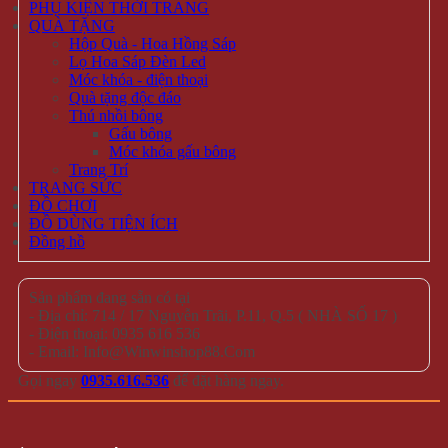
PHỤ KIỆN THỜI TRANG
QUÀ TẶNG
Hộp Quà - Hoa Hồng Sáp
Lọ Hoa Sáp Đèn Led
Móc khóa - điện thoại
Quà tặng độc đáo
Thú nhồi bông
Gấu bông
Móc khóa gấu bông
Trang Trí
TRANG SỨC
ĐỒ CHƠI
ĐỒ DÙNG TIỆN ÍCH
Đồng hồ
Sản phẩm đang sẵn có tại
- Địa chỉ: 714 / 17 Nguyễn Trãi, P.11, Q.5 ( NHÀ SỐ 17 )
- Điện thoại: 0935 616 536
- Email: Info@Winwinshop88.Com
Gọi ngay
0935.616.536
để đặt hàng ngay.