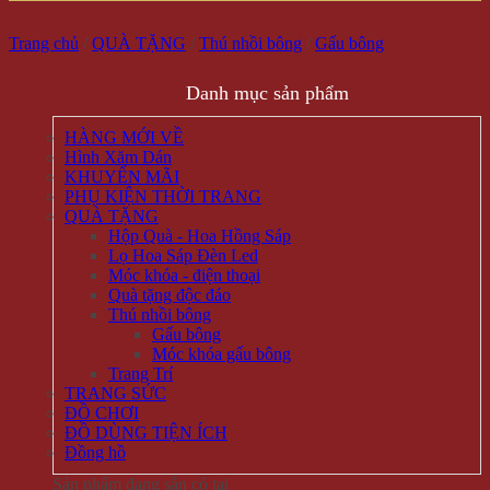
Trang chủ
/
QUÀ TẶNG
/
Thú nhồi bông
/
Gấu bông
Danh mục sản phẩm
HÀNG MỚI VỀ
Hình Xăm Dán
KHUYẾN MÃI
PHỤ KIỆN THỜI TRANG
QUÀ TẶNG
Hộp Quà - Hoa Hồng Sáp
Lọ Hoa Sáp Đèn Led
Móc khóa - điện thoại
Quà tặng độc đáo
Thú nhồi bông
Gấu bông
Móc khóa gấu bông
Trang Trí
TRANG SỨC
ĐỒ CHƠI
ĐỒ DÙNG TIỆN ÍCH
Đồng hồ
Sản phẩm đang sẵn có tại