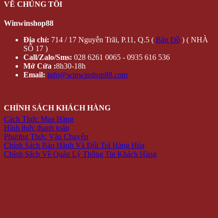
VỀ CHÚNG TÔI
Winwinshop88
Địa chỉ:
714 / 17 Nguyễn Trãi, P.11, Q.5 (
Bản Đồ
) ( NHÀ
SỐ 17 )
Call/Zalo/Sms:
028 6261 0065 - 0935 616 536
Mở Cửa :
8h30-18h
Email:
info@winwinshop88.com
CHÍNH SÁCH KHÁCH HÀNG
Cách Thức Mua Hàng
Hình thức thanh toán
Phương Thức Vận Chuyển
Chính Sách Bảo Hành Và Đổi Trả Hàng Hóa
Chính Sách Về Quản Lý Thông Tin Khách Hàng