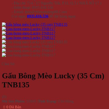
- Địa chỉ: 714 / 17 Nguyễn Trãi, P.11, Q.5 ( NHÀ SỐ 17 )
- Điện thoại: 0935 616 536
- Email: Info@Winwinshop88.Com
Gọi ngay
0935.616.536
để đặt hàng ngay.
Chia Sẻ:
Gấu Bông Mèo Lucky (35 Cm)
TNB135
(
0
)
Mã Sản Phẩm:
55845
|
Tình Trạng:
Còn Hàng
0 Đã Bán