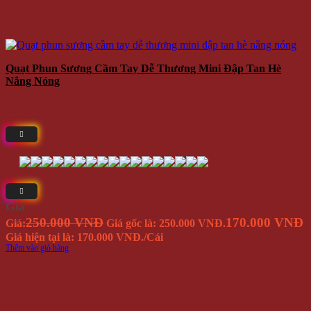
Quạt Phun Sương Cầm Tay Dễ Thương Mini Đập Tan Hè
Nắng Nóng
Giá
250.000 VNĐ
170.000 VNĐ
Giá:
Giá gốc là: 250.000 VNĐ.
Giá hiện tại là: 170.000 VNĐ.
/Cái
Thêm vào giỏ hàng