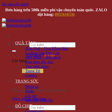
Bỏ qua nội dung
Đơn hàng trên 500k miễn phí vận chuyển toàn quốc. ZALO
đặt hàng:
0935616536
QUÀ TẶNG
Tìm kiếm:
Hộp Quà – Hoa Hồng Sáp
Lọ Hoa Sáp Đèn Led
Giỏ hàng /
0 VNĐ
Móc khóa – điện thoại
Giỏ hàng
Quà tặng độc đáo
Thú nhồi bông
Trang Trí
Combo
TRANG SỨC
Bông tai
Chưa có sản phẩm trong giỏ hàng.
Nhẫn
Lắc tay
Quay trở lại cửa hàng
Mặt Dây Chuyền
ĐỒ CHƠI
Tìm kiếm:
Gameboard