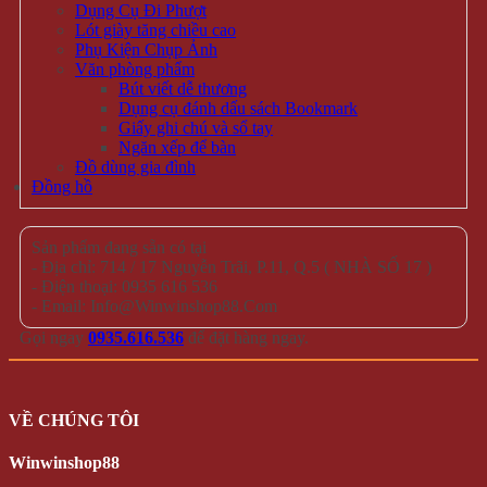
Dụng Cụ Đi Phượt
Lót giày tăng chiều cao
Phụ Kiện Chụp Ảnh
Văn phòng phẩm
Bút viết dễ thương
Dụng cụ đánh dấu sách Bookmark
Giấy ghi chú và sổ tay
Ngăn xếp để bàn
Đồ dùng gia đình
Đồng hồ
Sản phẩm đang sẵn có tại
- Địa chỉ: 714 / 17 Nguyễn Trãi, P.11, Q.5 ( NHÀ SỐ 17 )
- Điện thoại: 0935 616 536
- Email: Info@Winwinshop88.Com
Gọi ngay
0935.616.536
để đặt hàng ngay.
VỀ CHÚNG TÔI
Winwinshop88