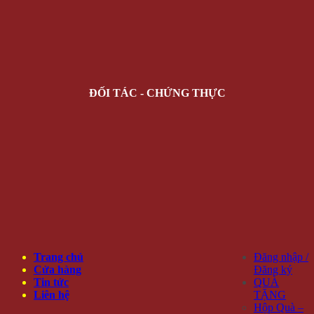
ĐỐI TÁC - CHỨNG THỰC
Trang chủ
Đăng nhập /
Cửa hàng
Đăng ký
Tin tức
QUÀ
Liên hệ
TẶNG
Hộp Quà –