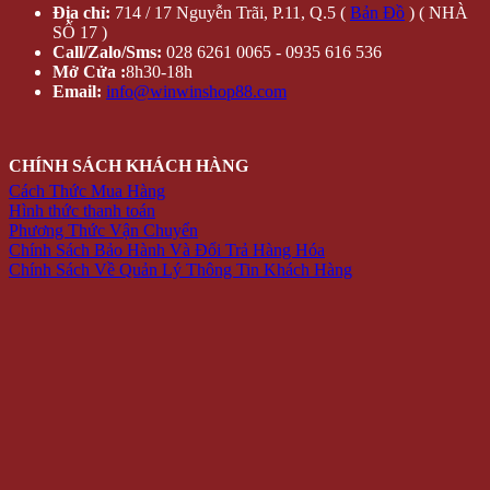
Địa chỉ:
714 / 17 Nguyễn Trãi, P.11, Q.5 (
Bản Đồ
) ( NHÀ
SỐ 17 )
Call/Zalo/Sms:
028 6261 0065 - 0935 616 536
Mở Cửa :
8h30-18h
Email:
info@winwinshop88.com
CHÍNH SÁCH KHÁCH HÀNG
Cách Thức Mua Hàng
Hình thức thanh toán
Phương Thức Vận Chuyển
Chính Sách Bảo Hành Và Đổi Trả Hàng Hóa
Chính Sách Về Quản Lý Thông Tin Khách Hàng