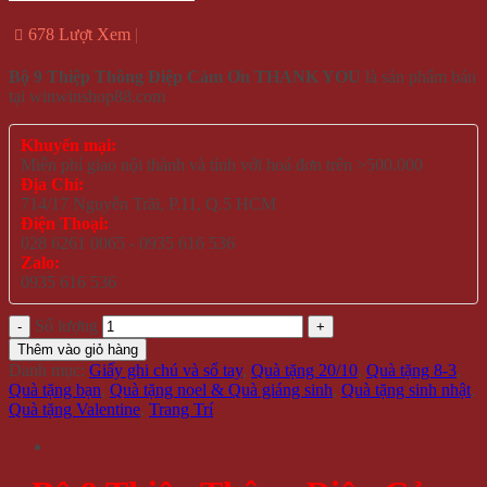
678 Lượt Xem
Bộ 9 Thiệp Thông Điệp Cảm Ơn THANK YOU
là sản phẩm bán
tại winwinshop88.com
Khuyến mại:
Miễn phí giao nội thành và tỉnh với hoá đơn trên >500.000
Địa Chỉ:
714/17 Nguyễn Trãi, P.11, Q.5 HCM
Điện Thoại:
028 6261 0065 - 0935 616 536
Zalo:
0935 616 536
Số lượng
Thêm vào giỏ hàng
Danh mục:
Giấy ghi chú và sổ tay
,
Quà tặng 20/10
,
Quà tặng 8-3
,
Quà tặng bạn
,
Quà tặng noel & Quà giáng sinh
,
Quà tặng sinh nhật
,
Quà tặng Valentine
,
Trang Trí