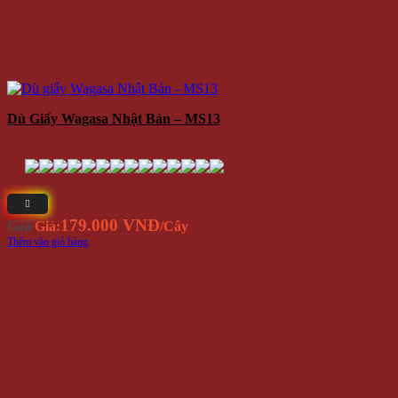
Dù Giấy Wagasa Nhật Bản – MS13
179.000 VNĐ
Giá
Giá:
/Cây
Thêm vào giỏ hàng