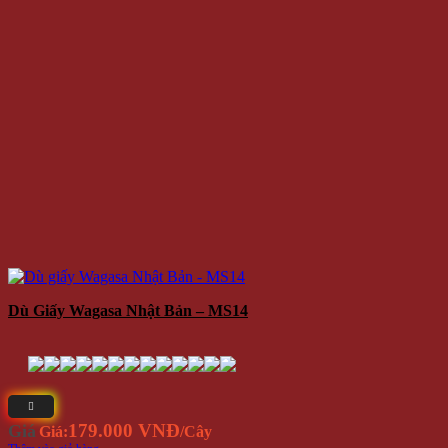
Dù Giấy Wagasa Nhật Bản – MS14
179.000 VNĐ
Giá
Giá:
/Cây