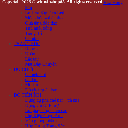
Copyright 2026 ©
winwinshop88. All rights reserved.
Hoa Hồng
Sáp
Lọ Hoa Sáp Đèn Led
Móc khóa – điện thoại
Quà tặng độc đáo
Thú nhồi bông
Trang Trí
Combo
TRANG SỨC
Bông tai
Nhẫn
Lắc tay
Mặt Dây Chuyền
ĐỒ CHƠI
Gameboard
Giải trí
Mô Hình
Đồ chơi quán bar
ĐỒ TIỆN ÍCH
Dụng cụ pha chế bar – trà sữa
Dụng Cụ Đi Phượt
Lót giày tăng chiều cao
Phụ Kiện Chụp Ảnh
Văn phòng phẩm
Hộp Đựng Trang Sức