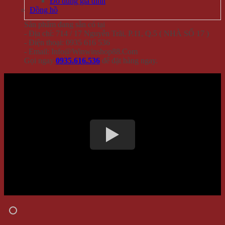
Đồ dùng gia đình
Đồng hồ
Sản phẩm đang sẵn có tại
- Địa chỉ: 714 / 17 Nguyễn Trãi, P.11, Q.5 ( NHÀ SỐ 17 )
- Điện thoại: 0935 616 536
- Email: Info@Winwinshop88.Com
Gọi ngay
0935.616.536
để đặt hàng ngay.