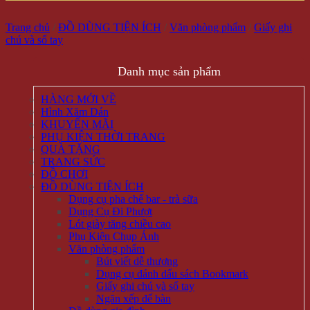
Trang chủ
/
ĐỒ DÙNG TIỆN ÍCH
/
Văn phòng phẩm
/
Giấy ghi
chú và sổ tay
Danh mục sản phẩm
HÀNG MỚI VỀ
Hình Xăm Dán
KHUYẾN MÃI
PHỤ KIỆN THỜI TRANG
QUÀ TẶNG
TRANG SỨC
ĐỒ CHƠI
ĐỒ DÙNG TIỆN ÍCH
Dụng cụ pha chế bar - trà sữa
Dụng Cụ Đi Phượt
Lót giày tăng chiều cao
Phụ Kiện Chụp Ảnh
Văn phòng phẩm
Bút viết dễ thương
Dụng cụ đánh dấu sách Bookmark
Giấy ghi chú và sổ tay
Ngăn xếp để bàn