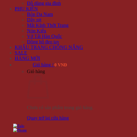
Đồ dùng gia đình
PHỤ KIỆN
Bóp Da Nam
Dây nịt
Mắt Kính Thời Trang
Nón Kiểu
Vớ Tất Hàn Quốc
Đồng hồ đeo tay
KHẨU TRANG CHỐNG NẮNG
SALE
HÀNG MỚI
Giỏ hàng /
0 VNĐ
Giỏ hàng
Chưa có sản phẩm trong giỏ hàng.
Quay trở lại cửa hàng