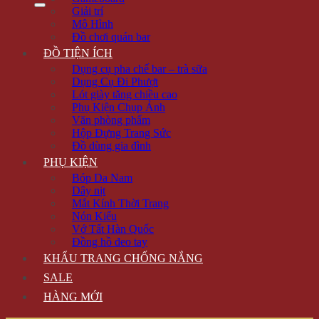
Giải trí
Mô Hình
Đồ chơi quán bar
ĐỒ TIỆN ÍCH
Dụng cụ pha chế bar – trà sữa
Dụng Cụ Đi Phượt
Lót giày tăng chiều cao
Phụ Kiện Chụp Ảnh
Văn phòng phẩm
Hộp Đựng Trang Sức
Đồ dùng gia đình
PHỤ KIỆN
Bóp Da Nam
Dây nịt
Mắt Kính Thời Trang
Nón Kiểu
Vớ Tất Hàn Quốc
Đồng hồ đeo tay
KHẨU TRANG CHỐNG NẮNG
SALE
HÀNG MỚI