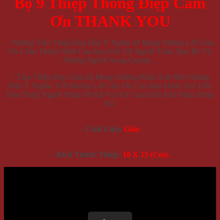
Bộ 9 Thiệp Thông Điệp Cảm
Ơn THANK YOU
– Những Tấm Thiệp Đẹp Đầy Ý Nghĩa Sẽ Mang Những Lời Cảm
Ơn Chân Thành Nhất Của Bạn Gửi Tới Người Thân, Bạn Bè Và
Những Người Xung Quanh…
– Tấm Thiệp Đẹp Giản Dị Mang Những Hình Ảnh Nhẹ Nhàng
Đầy Ý Nghĩa. Với Những Lời Cảm Ơn Của Bạn Được Ghi Trên
Tấm Thiệp Người Nhận Sẽ Rất Vui Và Cảm Kích Khi Nhận Được
Nó.
– Chất Liệu:
Giấy.
– Kích Thước Thiệp:
10 X 15 (Cm).