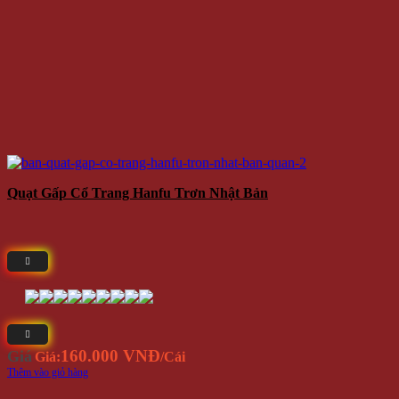
Quạt Gấp Cổ Trang Hanfu Trơn Nhật Bản
160.000 VNĐ
Giá
Giá:
/Cái
Thêm vào giỏ hàng