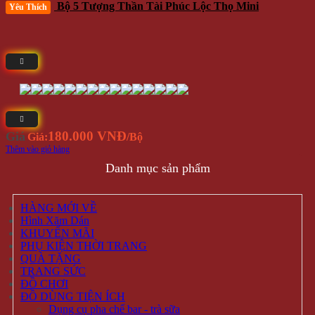
Bộ 5 Tượng Thần Tài Phúc Lộc Thọ Mini
Yêu Thích
180.000 VNĐ
Giá
Giá:
/Bộ
Thêm vào giỏ hàng
Danh mục sản phẩm
HÀNG MỚI VỀ
Hình Xăm Dán
KHUYẾN MÃI
PHỤ KIỆN THỜI TRANG
QUÀ TẶNG
TRANG SỨC
ĐỒ CHƠI
ĐỒ DÙNG TIỆN ÍCH
Dụng cụ pha chế bar - trà sữa