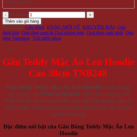
0935 616 536
Số lượng
Thêm vào giỏ hàng
Danh mục:
Gấu bông
,
HÀNG MỚI VỀ
,
KHUYẾN MÃI
,
Quà
tặng bạn
,
Quà tặng noel & Quà giáng sinh
,
Quà tặng sinh nhật
,
Quà
tặng Valentine
,
Thú nhồi bông
Gấu Teddy Mặc Áo Len Hoodie
Cao 38cm
TNB248
Gấu Bông Teddy Mặc Áo Len Hoodie
là sản phẩm
đặc trưng của
WinwinShop88
, được ưa chuộng bởi
thiết kế độc đáo và chất liệu cao cấp. Sản phẩm này có
kích thước 38cm và tạo cảm giác mềm mại, êm ái cho
người sử dụng.
Đặc điểm nổi bật của Gấu Bông Teddy Mặc Áo Len
Hoodie