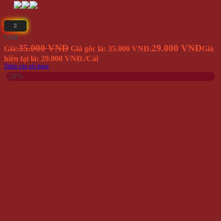
Giá
35.000 VNĐ
29.000 VNĐ
Giá:
Giá gốc là: 35.000 VNĐ.
Giá
hiện tại là: 29.000 VNĐ.
/Cái
Thêm vào giỏ hàng
-28%