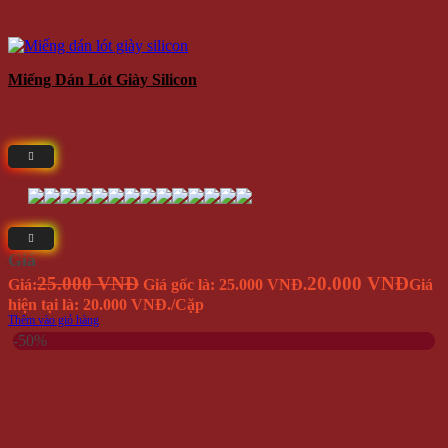
Miếng Dán Lót Giày Silicon
Giá
25.000 VNĐ
20.000 VNĐ
Giá:
Giá gốc là: 25.000 VNĐ.
Giá
hiện tại là: 20.000 VNĐ.
/Cặp
Thêm vào giỏ hàng
-50%