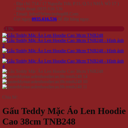
- Địa chỉ: 714 / 17 Nguyễn Trãi, P.11, Q.5 ( NHÀ SỐ 17 )
- Điện thoại: 0935 616 536
- Email: Info@Winwinshop88.Com
Gọi ngay
0935.616.536
để đặt hàng ngay.
-13%
Chia Sẻ:
Gấu Teddy Mặc Áo Len Hoodie
Cao 38cm TNB248