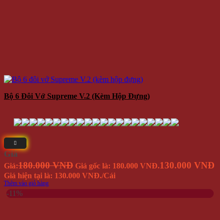
Bộ 6 Đôi Vớ Supreme V.2 (kèm Hộp Đựng)
Giá
180.000 VNĐ
130.000 VNĐ
Giá:
Giá gốc là: 180.000 VNĐ.
Giá hiện tại là: 130.000 VNĐ.
/Cái
Thêm vào giỏ hàng
-11%