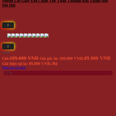
Miếng Lót Giày Êm Chân Thể Thao Thoáng Khí Thấm Hút
Mồ Hôi
Giá
109.000 VNĐ
89.000 VNĐ
Giá:
Giá gốc là: 109.000 VNĐ.
Giá hiện tại là: 89.000 VNĐ.
/Bộ
Thêm vào giỏ hàng
-17%