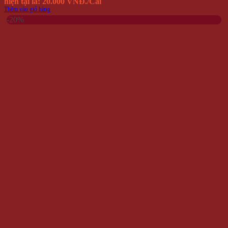
hiện tại là: 20.000 VNĐ.
/Cái
Thêm vào giỏ hàng
-20%