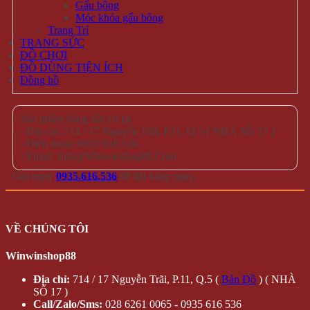
Gấu bông
Móc khóa gấu bông
Trang Trí
TRANG SỨC
ĐỒ CHƠI
ĐỒ DÙNG TIỆN ÍCH
Đồng hồ
Sản phẩm đang sẵn có tại
- Địa chỉ: 714 / 17 Nguyễn Trãi, P.11, Q.5 ( NHÀ SỐ 17 )
- Điện thoại: 0935 616 536
- Email: Info@Winwinshop88.Com
Gọi ngay
0935.616.536
để đặt hàng ngay.
VỀ CHÚNG TÔI
Winwinshop88
Địa chỉ:
714 / 17 Nguyễn Trãi, P.11, Q.5 (
Bản Đồ
) ( NHÀ
SỐ 17 )
Call/Zalo/Sms:
028 6261 0065 - 0935 616 536