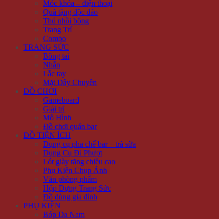
Móc khóa – điện thoại
Quà tặng độc đáo
Thú nhồi bông
Trang Trí
Combo
TRANG SỨC
Bông tai
Nhẫn
Lắc tay
Mặt Dây Chuyền
ĐỒ CHƠI
Gameboard
Giải trí
Mô Hình
Đồ chơi quán bar
ĐỒ TIỆN ÍCH
Dụng cụ pha chế bar – trà sữa
Dụng Cụ Đi Phượt
Lót giày tăng chiều cao
Phụ Kiện Chụp Ảnh
Văn phòng phẩm
Hộp Đựng Trang Sức
Đồ dùng gia đình
PHỤ KIỆN
Bóp Da Nam