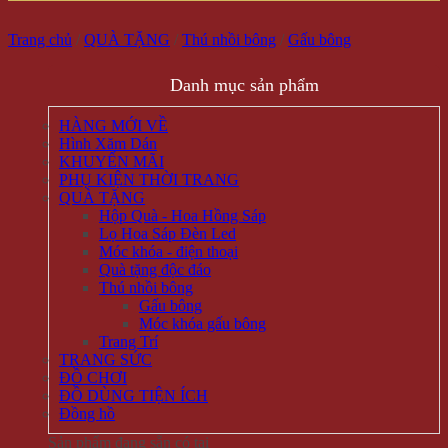
Trang chủ
/
QUÀ TẶNG
/
Thú nhồi bông
/
Gấu bông
Danh mục sản phẩm
HÀNG MỚI VỀ
Hình Xăm Dán
KHUYẾN MÃI
PHỤ KIỆN THỜI TRANG
QUÀ TẶNG
Hộp Quà - Hoa Hồng Sáp
Lọ Hoa Sáp Đèn Led
Móc khóa - điện thoại
Quà tặng độc đáo
Thú nhồi bông
Gấu bông
Móc khóa gấu bông
Trang Trí
TRANG SỨC
ĐỒ CHƠI
ĐỒ DÙNG TIỆN ÍCH
Đồng hồ
Sản phẩm đang sẵn có tại