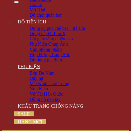
Giải trí
Mô Hình
Đồ chơi quán bar
ĐỒ TIỆN ÍCH
Dụng cụ pha chế bar – trà sữa
Dụng Cụ Đi Phượt
Lót giày tăng chiều cao
Phụ Kiện Chụp Ảnh
Văn phòng phẩm
Hộp Đựng Trang Sức
Đồ dùng gia đình
PHỤ KIỆN
Bóp Da Nam
Dây nịt
Mắt Kính Thời Trang
Nón Kiểu
Vớ Tất Hàn Quốc
Đồng hồ đeo tay
KHẨU TRANG CHỐNG NẮNG
SALE
HÀNG MỚI