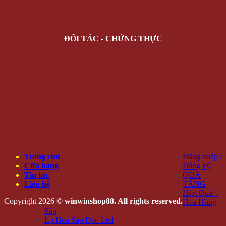
ĐỐI TÁC - CHỨNG THỰC
Trang chủ
Đăng nhập /
Cửa hàng
Đăng ký
Tin tức
QUÀ
Liên hệ
TẶNG
Hộp Quà –
Copyright 2026 ©
winwinshop88. All rights reserved.
Hoa Hồng
Sáp
Lọ Hoa Sáp Đèn Led