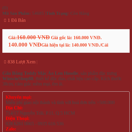
(
0
)
Mã Sản Phẩm:
54685
|
Tình Trạng:
Còn Hàng
1 Đã Bán
160.000 VNĐ
Giá:
Giá gốc là: 160.000 VNĐ.
140.000 VNĐ
Giá hiện tại là: 140.000 VNĐ.
/Cái
838 Lượt Xem
Gấu Bông Teddy Mặc Áo Len Hoodie
, sản phẩm đặc trưng
WinwinShop88
, thiết kế độc đáo, chất liệu cao cấp. Kích thước
38cm, cảm giác mềm mại, êm ái.
Khuyến mại:
Miễn phí giao nội thành và tỉnh với hoá đơn trên >500.000
Địa Chỉ:
714/17 Nguyễn Trãi, P.11, Q.5 HCM
Điện Thoại:
028 6261 0065 - 0935 616 536
Zalo: