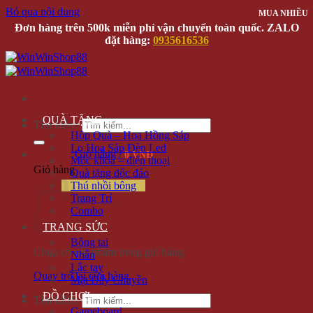
Bỏ qua nội dung
MUA NHIỀU
Đơn hàng trên 500k miễn phí vận chuyển toàn quốc. ZALO
đặt hàng:
0935616536
QUÀ TẶNG
Tìm kiếm:
Hộp Quà – Hoa Hồng Sáp
Lọ Hoa Sáp Đèn Led
Giỏ hàng /
0 VNĐ
Móc khóa – điện thoại
Giỏ hàng
Quà tặng độc đáo
Thú nhồi bông
Trang Trí
Combo
TRANG SỨC
Bông tai
Chưa có sản phẩm trong giỏ hàng.
Nhẫn
Lắc tay
Quay trở lại cửa hàng
Mặt Dây Chuyền
ĐỒ CHƠI
Tìm kiếm:
Gameboard