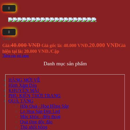
Giá
40.000 VNĐ
20.000 VNĐ
Giá:
Giá gốc là: 40.000 VNĐ.
Giá
hiện tại là: 20.000 VNĐ.
/Cặp
Thêm vào giỏ hàng
Danh mục sản phẩm
HÀNG MỚI VỀ
Hình Xăm Dán
KHUYẾN MÃI
PHỤ KIỆN THỜI TRANG
QUÀ TẶNG
Hộp Quà - Hoa Hồng Sáp
Lọ Hoa Sáp Đèn Led
Móc khóa - điện thoại
Quà tặng độc đáo
Thú nhồi bông