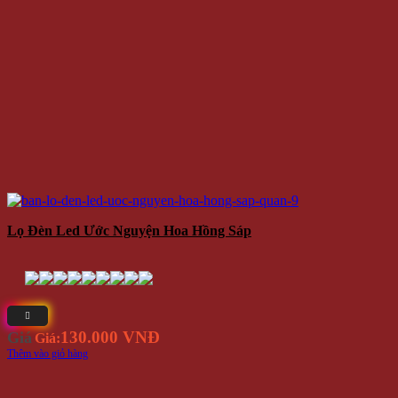
Lọ Đèn Led Ước Nguyện Hoa Hồng Sáp
130.000 VNĐ
Giá
Giá:
Thêm vào giỏ hàng