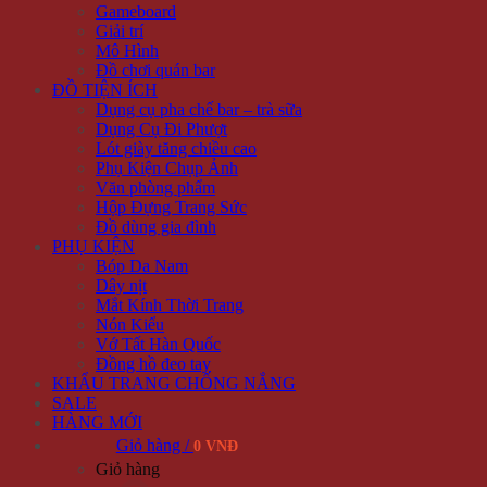
Gameboard
Giải trí
Mô Hình
Đồ chơi quán bar
ĐỒ TIỆN ÍCH
Dụng cụ pha chế bar – trà sữa
Dụng Cụ Đi Phượt
Lót giày tăng chiều cao
Phụ Kiện Chụp Ảnh
Văn phòng phẩm
Hộp Đựng Trang Sức
Đồ dùng gia đình
PHỤ KIỆN
Bóp Da Nam
Dây nịt
Mắt Kính Thời Trang
Nón Kiểu
Vớ Tất Hàn Quốc
Đồng hồ đeo tay
KHẨU TRANG CHỐNG NẮNG
SALE
HÀNG MỚI
Giỏ hàng /
0 VNĐ
Giỏ hàng