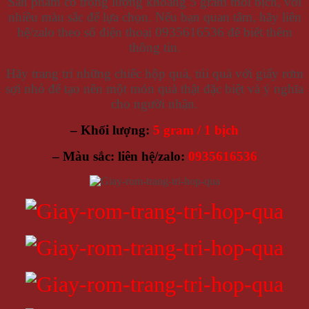
Sản phẩm có trọng lượng khoảng 5 gram mỗi bịch, với
nhiều màu sắc để lựa chọn. Nếu bạn quan tâm, hãy liên
hệ/zalo theo số điện thoại 0935616536 để biết thêm
thông tin.
Hãy trang trí những chiếc hộp quà, túi quà với giấy rơm
sợi nhỏ để tạo nên một món quà thật đặc biệt và ý nghĩa
cho người nhận.
– Khối lượng:
5 gram / 1 bịch
– Màu sắc: liên hệ/zalo:
0935616536