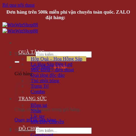
Bỏ qua nội dung
Đơn hàng trên 500k miễn phí vận chuyển toàn quốc. ZALO
đặt hàng:
0935616536
QUÀ TẶNG
Tìm kiếm:
Hộp Quà – Hoa Hồng Sáp
Lọ Hoa Sáp Đèn Led
Giỏ hàng /
0 VNĐ
Móc khóa – điện thoại
Giỏ hàng
Quà tặng độc đáo
Thú nhồi bông
Trang Trí
Combo
TRANG SỨC
Bông tai
Chưa có sản phẩm trong giỏ hàng.
Nhẫn
Lắc tay
Quay trở lại cửa hàng
Mặt Dây Chuyền
ĐỒ CHƠI
Tìm kiếm:
Gameboard