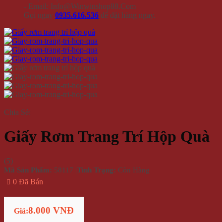
- Email: Info@Winwinshop88.Com
Gọi ngay
0935.616.536
để đặt hàng ngay.
Chia Sẻ:
Giấy Rơm Trang Trí Hộp Quà
(
5
)
Mã Sản Phẩm:
58117
|
Tình Trạng:
Còn Hàng
0 Đã Bán
8.000 VNĐ
Giá: