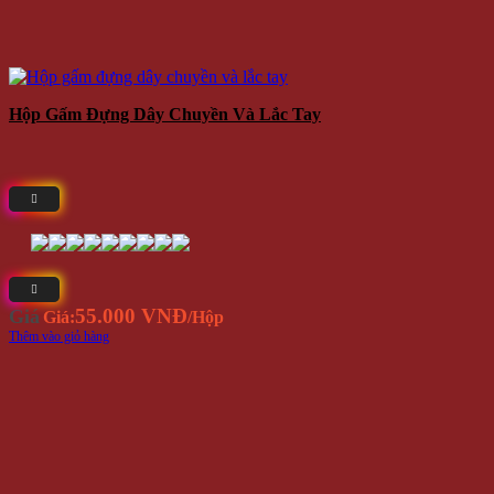
Hộp Gấm Đựng Dây Chuyền Và Lắc Tay
55.000 VNĐ
Giá
Giá:
/Hộp
Thêm vào giỏ hàng