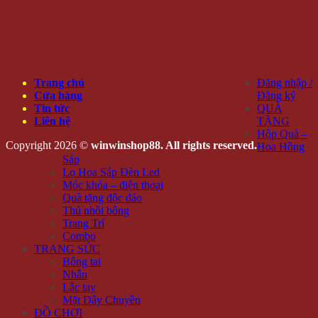
Trang chủ
Đăng nhập /
Cửa hàng
Đăng ký
Tin tức
QUÀ
Liên hệ
TẶNG
Hộp Quà –
Copyright 2026 ©
winwinshop88. All rights reserved.
Hoa Hồng
Sáp
Lọ Hoa Sáp Đèn Led
Móc khóa – điện thoại
Quà tặng độc đáo
Thú nhồi bông
Trang Trí
Combo
TRANG SỨC
Bông tai
Nhẫn
Lắc tay
Mặt Dây Chuyền
ĐỒ CHƠI