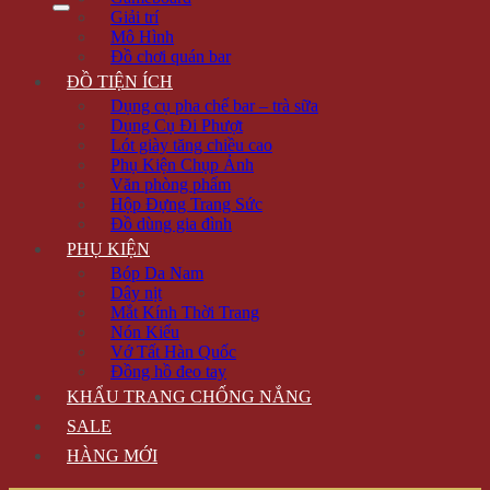
Giải trí
Mô Hình
Đồ chơi quán bar
ĐỒ TIỆN ÍCH
Dụng cụ pha chế bar – trà sữa
Dụng Cụ Đi Phượt
Lót giày tăng chiều cao
Phụ Kiện Chụp Ảnh
Văn phòng phẩm
Hộp Đựng Trang Sức
Đồ dùng gia đình
PHỤ KIỆN
Bóp Da Nam
Dây nịt
Mắt Kính Thời Trang
Nón Kiểu
Vớ Tất Hàn Quốc
Đồng hồ đeo tay
KHẨU TRANG CHỐNG NẮNG
SALE
HÀNG MỚI