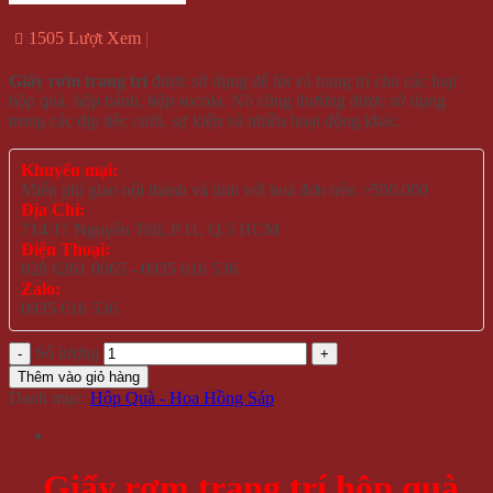
1505 Lượt Xem
Giấy rơm trang trí
được sử dụng để lót và trang trí cho các loại
hộp quà, hộp bánh, hộp socola. Nó cũng thường được sử dụng
trong các dịp tiệc cưới, sự kiện và nhiều hoạt động khác.
Khuyến mại:
Miễn phí giao nội thành và tỉnh với hoá đơn trên >500.000
Địa Chỉ:
714/17 Nguyễn Trãi, P.11, Q.5 HCM
Điện Thoại:
028 6261 0065 - 0935 616 536
Zalo:
0935 616 536
Số lượng
Thêm vào giỏ hàng
Danh mục:
Hộp Quà - Hoa Hồng Sáp
Giấy rơm trang trí hộp qu
à