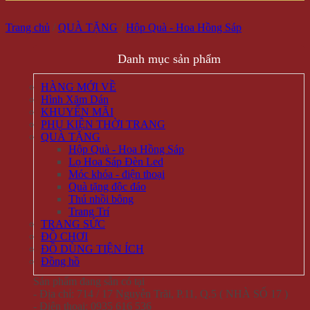
Trang chủ
/
QUÀ TẶNG
/
Hộp Quà - Hoa Hồng Sáp
Danh mục sản phẩm
HÀNG MỚI VỀ
Hình Xăm Dán
KHUYẾN MÃI
PHỤ KIỆN THỜI TRANG
QUÀ TẶNG
Hộp Quà - Hoa Hồng Sáp
Lọ Hoa Sáp Đèn Led
Móc khóa - điện thoại
Quà tặng độc đáo
Thú nhồi bông
Trang Trí
TRANG SỨC
ĐỒ CHƠI
ĐỒ DÙNG TIỆN ÍCH
Đồng hồ
Sản phẩm đang sẵn có tại
- Địa chỉ: 714 / 17 Nguyễn Trãi, P.11, Q.5 ( NHÀ SỐ 17 )
- Điện thoại: 0935 616 536