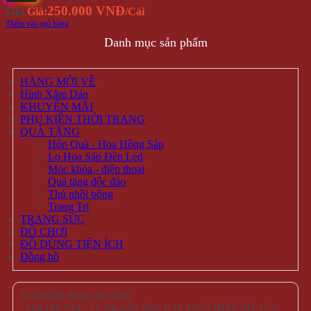
250.000 VNĐ
Giá
Giá:
/Cái
Thêm vào giỏ hàng
Danh mục sản phẩm
HÀNG MỚI VỀ
Hình Xăm Dán
KHUYẾN MÃI
PHỤ KIỆN THỜI TRANG
QUÀ TẶNG
Hộp Quà - Hoa Hồng Sáp
Lọ Hoa Sáp Đèn Led
Móc khóa - điện thoại
Quà tặng độc đáo
Thú nhồi bông
Trang Trí
TRANG SỨC
ĐỒ CHƠI
ĐỒ DÙNG TIỆN ÍCH
Đồng hồ
Sản phẩm đang sẵn có tại
- Địa chỉ: 714 / 17 Nguyễn Trãi, P.11, Q.5 ( NHÀ SỐ 17 )