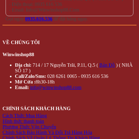
- Điện thoại: 0935 616 536
- Email: Info@Winwinshop88.Com
Gọi ngay
0935.616.536
để đặt hàng ngay.
VỀ CHÚNG TÔI
Winwinshop88
Địa chỉ:
714 / 17 Nguyễn Trãi, P.11, Q.5 (
Bản Đồ
) ( NHÀ
SỐ 17 )
Call/Zalo/Sms:
028 6261 0065 - 0935 616 536
Mở Cửa :
8h30-18h
Email:
info@winwinshop88.com
CHÍNH SÁCH KHÁCH HÀNG
Cách Thức Mua Hàng
Hình thức thanh toán
Phương Thức Vận Chuyển
Chính Sách Bảo Hành Và Đổi Trả Hàng Hóa
Chính Sách Về Quản Lý Thông Tin Khách Hàng