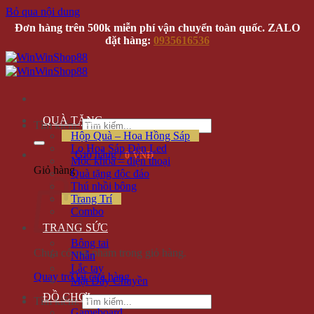
Bỏ qua nội dung
Đơn hàng trên 500k miễn phí vận chuyển toàn quốc. ZALO
đặt hàng:
0935616536
QUÀ TẶNG
Tìm kiếm:
Hộp Quà – Hoa Hồng Sáp
Lọ Hoa Sáp Đèn Led
Giỏ hàng /
0 VNĐ
Móc khóa – điện thoại
Giỏ hàng
Quà tặng độc đáo
Thú nhồi bông
Trang Trí
Combo
TRANG SỨC
Bông tai
Chưa có sản phẩm trong giỏ hàng.
Nhẫn
Lắc tay
Quay trở lại cửa hàng
Mặt Dây Chuyền
ĐỒ CHƠI
Tìm kiếm:
Gameboard