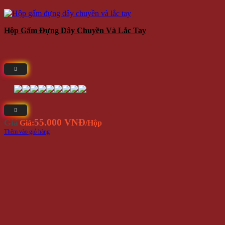
Hộp Gấm Đựng Dây Chuyền Và Lắc Tay
55.000 VNĐ
Giá
Giá:
/Hộp
Thêm vào giỏ hàng