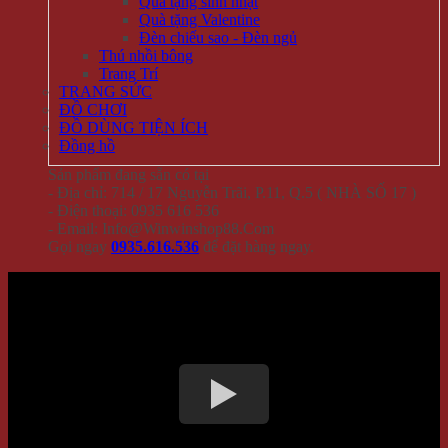
Quà tặng sinh nhật
Quà tặng Valentine
Đèn chiếu sao - Đèn ngủ
Thú nhồi bông
Trang Trí
TRANG SỨC
ĐỒ CHƠI
ĐỒ DÙNG TIỆN ÍCH
Đồng hồ
Sản phẩm đang sẵn có tại
- Địa chỉ: 714 / 17 Nguyễn Trãi, P.11, Q.5 ( NHÀ SỐ 17 )
- Điện thoại: 0935 616 536
- Email: Info@Winwinshop88.Com
Gọi ngay
0935.616.536
để đặt hàng ngay.