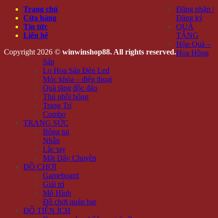
Trang chủ
Đăng nhập /
Cửa hàng
Đăng ký
Tin tức
QUÀ
Liên hệ
TẶNG
Hộp Quà –
Copyright 2026 ©
winwinshop88. All rights reserved.
Hoa Hồng
Sáp
Lọ Hoa Sáp Đèn Led
Móc khóa – điện thoại
Quà tặng độc đáo
Thú nhồi bông
Trang Trí
Combo
TRANG SỨC
Bông tai
Nhẫn
Lắc tay
Mặt Dây Chuyền
ĐỒ CHƠI
Gameboard
Giải trí
Mô Hình
Đồ chơi quán bar
ĐỒ TIỆN ÍCH