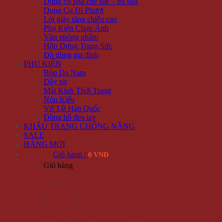
Dụng cụ pha chế bar – trà sữa
Dụng Cụ Đi Phượt
Lót giày tăng chiều cao
Phụ Kiện Chụp Ảnh
Văn phòng phẩm
Hộp Đựng Trang Sức
Đồ dùng gia đình
PHỤ KIỆN
Bóp Da Nam
Dây nịt
Mắt Kính Thời Trang
Nón Kiểu
Vớ Tất Hàn Quốc
Đồng hồ đeo tay
KHẨU TRANG CHỐNG NẮNG
SALE
HÀNG MỚI
Giỏ hàng /
0 VNĐ
Giỏ hàng