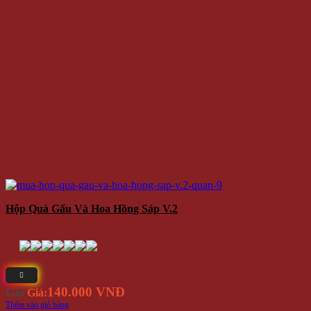
Hộp Quà Gấu Và Hoa Hồng Sáp V.2
140.000 VNĐ
Giá
Giá:
Thêm vào giỏ hàng