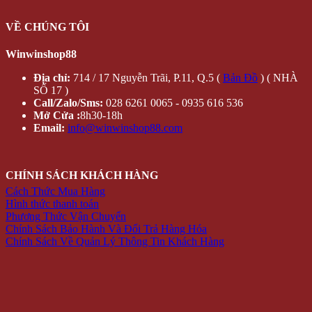
VỀ CHÚNG TÔI
Winwinshop88
Địa chỉ:
714 / 17 Nguyễn Trãi, P.11, Q.5 (
Bản Đồ
) ( NHÀ
SỐ 17 )
Call/Zalo/Sms:
028 6261 0065 - 0935 616 536
Mở Cửa :
8h30-18h
Email:
info@winwinshop88.com
CHÍNH SÁCH KHÁCH HÀNG
Cách Thức Mua Hàng
Hình thức thanh toán
Phương Thức Vận Chuyển
Chính Sách Bảo Hành Và Đổi Trả Hàng Hóa
Chính Sách Về Quản Lý Thông Tin Khách Hàng