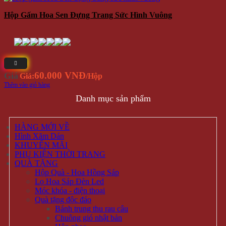
Hộp Gấm Hoa Sen Đựng Trang Sức Hình Vuông
60.000 VNĐ
Giá
Giá:
/Hộp
Thêm vào giỏ hàng
Danh mục sản phẩm
HÀNG MỚI VỀ
Hình Xăm Dán
KHUYẾN MÃI
PHỤ KIỆN THỜI TRANG
QUÀ TẶNG
Hộp Quà - Hoa Hồng Sáp
Lọ Hoa Sáp Đèn Led
Móc khóa - điện thoại
Quà tặng độc đáo
Bánh trung thu rau câu
Chuông gió nhật bản