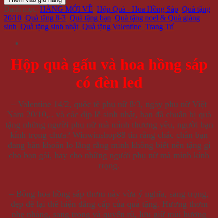
Danh mục:
HÀNG MỚI VỀ
,
Hộp Quà - Hoa Hồng Sáp
,
Quà tặng
20/10
,
Quà tặng 8-3
,
Quà tặng bạn
,
Quà tặng noel & Quà giáng
sinh
,
Quà tặng sinh nhật
,
Quà tặng Valentine
,
Trang Trí
Hộp quà gấu và hoa hồng sáp
có đèn led
– Valentine 14/2, quốc tế phụ nữ 8/3, ngày phụ nữ Việt
Nam 20/10,.. và các dịp lễ sinh nhật, bạn đã chuẩn bị quà
tặng những người phụ nữ mà mình thương yêu, người bạn
kính trọng chưa? Winwinshop88 tin rằng chắc chắn bạn
đang băn khoăn lo lắng rằng mình không biết nên tặng gì
cho bạn gái, hay cho những người phụ nữ mà mình kính
trọng.
– Bông hoa hồng sáp thơm này vừa ý nghĩa, sang trọng,
đẹp đẽ lại thể hiện đẳng cấp của quà tặng. Hương thơm
nhẹ nhàng, sang trọng và quyến rũ, lưu giữ mùi hương