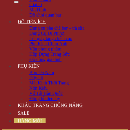
Giải trí
Mô Hình
Đồ chơi quán bar
ĐỒ TIỆN ÍCH
Dụng cụ pha chế bar – trà sữa
Dụng Cụ Đi Phượt
Lót giày tăng chiều cao
Phụ Kiện Chụp Ảnh
Văn phòng phẩm
Hộp Đựng Trang Sức
Đồ dùng gia đình
PHỤ KIỆN
Bóp Da Nam
Dây nịt
Mắt Kính Thời Trang
Nón Kiểu
Vớ Tất Hàn Quốc
Đồng hồ đeo tay
KHẨU TRANG CHỐNG NẮNG
SALE
HÀNG MỚI