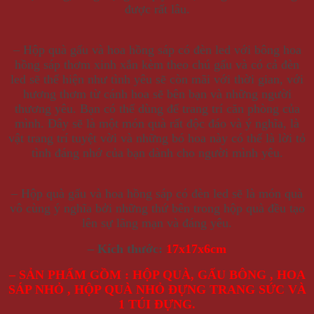
được rất lâu.
– Hộp quà gấu và hoa hồng sáp có đèn led với bông hoa
hồng sáp thơm xinh xắn kèm theo chú gấu và có cả đèn
led sẽ thể hiện như tình yêu sẽ còn mãi với thời gian, với
hương thơm từ cánh hoa sẽ bên bạn và những người
thương yêu. Bạn có thể dùng để trang trí căn phòng của
mình. Đây sẽ là một món quà rất độc đáo và ý nghĩa, là
vật trang trí tuyệt vời và những bó hoa này có thể là lời tỏ
tình đáng nhớ của bạn dành cho người mình yêu.
– Hộp quà gấu và hoa hồng sáp có đèn led sẽ là món quà
vô cùng ý nghĩa bởi những thứ bên trong hộp quà đều tạo
lên sự lãng mạn và đáng yêu.
– Kích thước:
17x17x6cm
– SẢN PHẨM GỒM : HỘP QUÀ, GẤU BÔNG , HOA
SÁP NHỎ , HỘP QUÀ NHỎ ĐỰNG TRANG SỨC VÀ
1 TÚI ĐỰNG.