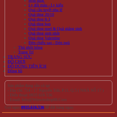
Hộp nhạc
Ly đổi màu - Ly kiểu
Quả cầu tuyết pha lê
Quà tặng 20/10
Quà tặng 8-3
Quà tặng bạn
Quà tặng noel & Quà giáng sinh
Quà tặng sinh nhật
Quà tặng Valentine
Đèn chiếu sao - Đèn ngủ
Thú nhồi bông
Trang Trí
TRANG SỨC
ĐỒ CHƠI
ĐỒ DÙNG TIỆN ÍCH
Đồng hồ
Sản phẩm đang sẵn có tại
- Địa chỉ: 714 / 17 Nguyễn Trãi, P.11, Q.5 ( NHÀ SỐ 17 )
- Điện thoại: 0935 616 536
- Email: Info@Winwinshop88.Com
Gọi ngay
0935.616.536
để đặt hàng ngay.