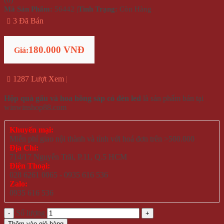
Mã Sản Phẩm:
56442
|
Tình Trạng:
Còn Hàng
3 Đã Bán
180.000 VNĐ
Giá:
1287 Lượt Xem
Hộp quà gấu và hoa hồng sáp có đèn led
là sản phẩm bán tại
winwinshop88.com
Khuyến mại:
Miễn phí giao nội thành và tỉnh với hoá đơn trên >500.000
Địa Chỉ:
714/17 Nguyễn Trãi, P.11, Q.5 HCM
Điện Thoại:
028 6261 0065 - 0935 616 536
Zalo:
0935 616 536
Số lượng
Thêm vào giỏ hàng