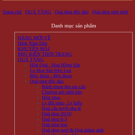
Trang chủ
/
QUÀ TẶNG
/
Quà tặng độc đáo
/
Quà tặng sinh nhật
Danh mục sản phẩm
HÀNG MỚI VỀ
Hình Xăm Dán
KHUYẾN MÃI
PHỤ KIỆN THỜI TRANG
QUÀ TẶNG
Hộp Quà - Hoa Hồng Sáp
Lọ Hoa Sáp Đèn Led
Móc khóa - điện thoại
Quà tặng độc đáo
Bánh trung thu rau câu
Chuông gió nhật bản
Hộp nhạc
Ly đổi màu - Ly kiểu
Quả cầu tuyết pha lê
Quà tặng 20/10
Quà tặng 8-3
Quà tặng bạn
Quà tặng noel & Quà giáng sinh