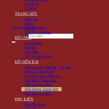
Trang Trí
Combo
TRANG SỨC
Chưa có sản phẩm trong giỏ hàng.
Bông tai
Nhẫn
Quay trở lại cửa hàng
Lắc tay
Mặt Dây Chuyền
Tìm kiếm:
ĐỒ CHƠI
Gameboard
Giải trí
Mô Hình
Đồ chơi quán bar
ĐỒ TIỆN ÍCH
Dụng cụ pha chế bar – trà sữa
Dụng Cụ Đi Phượt
Lót giày tăng chiều cao
Phụ Kiện Chụp Ảnh
Văn phòng phẩm
Hộp Đựng Trang Sức
Đồ dùng gia đình
PHỤ KIỆN
Bóp Da Nam
Dây nịt