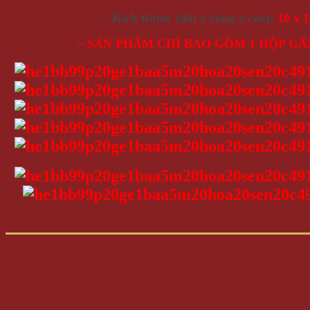
– Kích thước (dài x rộng x cao):
10 x 1
– SẢN PHẨM CHỈ BAO GỒM 1 HỘP GẤ