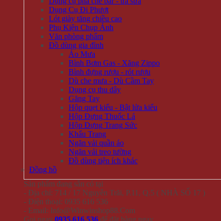
Dụng cụ pha chế bar - trà sữa
Dụng Cụ Đi Phượt
Lót giày tăng chiều cao
Phụ Kiện Chụp Ảnh
Văn phòng phẩm
Đồ dùng gia đình
Áo Mưa
Bình Bơm Gas - Xăng Zippo
Bình đựng rượu - rót rượu
Dù che mưa - Dù Cầm Tay
Dụng cụ thu dây
Găng Tay
Hộp quẹt kiểu - Bật lửa kiểu
Hộp Đựng Thuốc Lá
Hộp Đựng Trang Sức
Khẩu Trang
Ngăn vải quần áo
Ngăn vải treo tường
Đồ dùng tiện ích khác
Đồng hồ
Sản phẩm đang sẵn có tại
- Địa chỉ: 714 / 17 Nguyễn Trãi, P.11, Q.5 ( NHÀ SỐ 17 )
- Điện thoại: 0935 616 536
- Email: Info@Winwinshop88.Com
Gọi ngay
0935.616.536
để đặt hàng ngay.