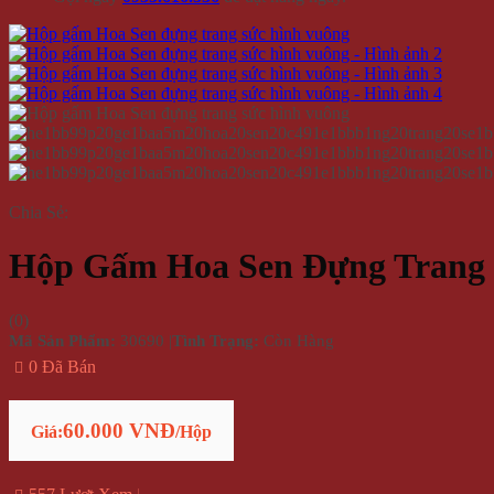
Chia Sẻ:
Hộp Gấm Hoa Sen Đựng Trang 
(
0
)
Mã Sản Phẩm:
30690
|
Tình Trạng:
Còn Hàng
0 Đã Bán
60.000 VNĐ
Giá:
/Hộp