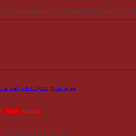
ủa WinWinShop88.Có bán tại địa chỉ 714/17 Nguyễn Trãi, P.11, Q.5
Trang Sức
,
QUÀ TẶNG
,
Quà tặng bạn
c hình vuông
 thể thiếu đi một hộp quà đẹp,