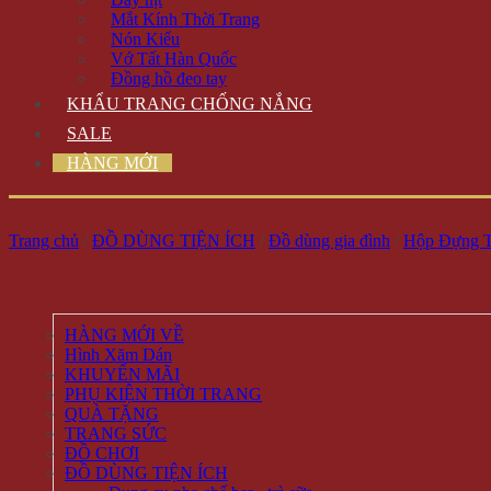
Mắt Kính Thời Trang
Nón Kiểu
Vớ Tất Hàn Quốc
Đồng hồ đeo tay
KHẨU TRANG CHỐNG NẮNG
SALE
HÀNG MỚI
Trang chủ
/
ĐỒ DÙNG TIỆN ÍCH
/
Đồ dùng gia đình
/
Hộp Đựng T
HÀNG MỚI VỀ
Hình Xăm Dán
KHUYẾN MÃI
PHỤ KIỆN THỜI TRANG
QUÀ TẶNG
TRANG SỨC
ĐỒ CHƠI
ĐỒ DÙNG TIỆN ÍCH