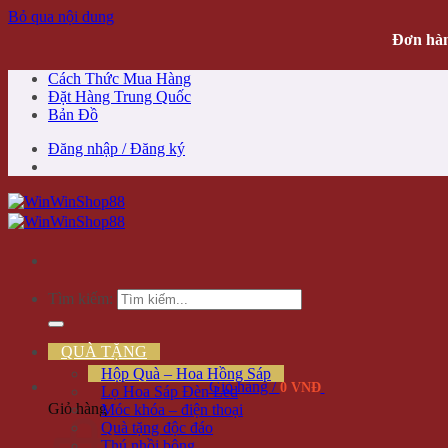
Bỏ qua nội dung
Đơn hàn
Cách Thức Mua Hàng
Đặt Hàng Trung Quốc
Bản Đồ
Đăng nhập / Đăng ký
Tìm kiếm:
QUÀ TẶNG
Hộp Quà – Hoa Hồng Sáp
Giỏ hàng /
0 VNĐ
Lọ Hoa Sáp Đèn Led
Giỏ hàng
Móc khóa – điện thoại
Quà tặng độc đáo
Thú nhồi bông