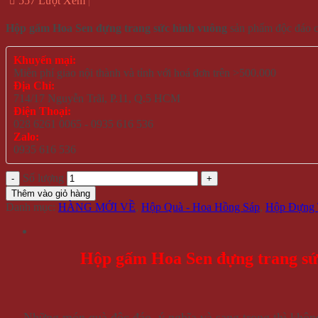
557 Lượt Xem
Hộp gấm Hoa Sen đựng trang sức hình vuông
sản phẩm độc đáo c
Khuyến mại:
Miễn phí giao nội thành và tỉnh với hoá đơn trên >500.000
Địa Chỉ:
714/17 Nguyễn Trãi, P.11, Q.5 HCM
Điện Thoại:
028 6261 0065 - 0935 616 536
Zalo:
0935 616 536
Số lượng
Thêm vào giỏ hàng
Danh mục:
HÀNG MỚI VỀ
,
Hộp Quà - Hoa Hồng Sáp
,
Hộp Đựng 
Hộp gấm Hoa Sen đựng trang sứ
– Những món quà độc đáo, ý nghĩa và sang trọng thì không