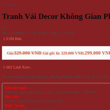
Chia Sẻ:
Tranh Vải Decor Không Gian 
(
0
)
Mã Sản Phẩm:
57028
|
Tình Trạng:
Còn Hàng
0 Đã Bán
329.000 VNĐ
299.000 VN
Giá:
Giá gốc là: 329.000 VNĐ.
602 Lượt Xem
Tranh vải decor không gian phòng phong cách Châu Âu
có đèn 
Khuyến mại:
Miễn phí giao nội thành và tỉnh với hoá đơn trên >500.000
Địa Chỉ:
714/17 Nguyễn Trãi, P.11, Q.5 HCM
Điện Thoại:
028 6261 0065 - 0935 616 536