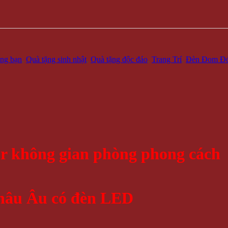
ặng bạn
,
Quà tặng sinh nhật
,
Quà tặng độc đáo
,
Trang Trí
,
Đèn Đom Đ
or không gian phòng phong cách
hâu Âu có đèn LED