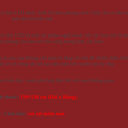
ó đèn LED được thiết kế theo phong cách Châu Âu có đèn le
ánh đèn led bắt mắt.
ó đèn LED là một tác phẩm nghệ thuật với các họa tiết là 
ăn phòng của bạn trở nên sang trọng hơn, tây hơn.
vị trí nào mà không cần phải lo lắng về vấn đề chiếm diện tích
ật số vô cùng sắt nét tạo nên một bức tranh cực kỳ đẹp.
 và hiện đại, tranh phù hợp hầu hết với mọi không gian.
ch thước:
150×130 cm (Dài x Rộng).
– Chất liệu:
vải sợi mềm mại.