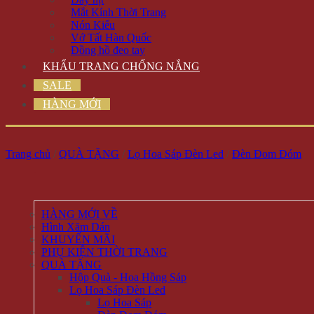
Mắt Kính Thời Trang
Nón Kiểu
Vớ Tất Hàn Quốc
Đồng hồ đeo tay
KHẨU TRANG CHỐNG NẮNG
SALE
HÀNG MỚI
Trang chủ
/
QUÀ TẶNG
/
Lọ Hoa Sáp Đèn Led
/
Đèn Đom Đóm
HÀNG MỚI VỀ
Hình Xăm Dán
KHUYẾN MÃI
PHỤ KIỆN THỜI TRANG
QUÀ TẶNG
Hộp Quà - Hoa Hồng Sáp
Lọ Hoa Sáp Đèn Led
Lọ Hoa Sáp