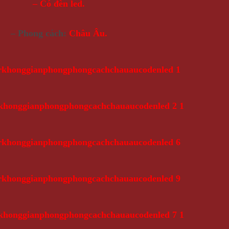
– Có đèn led.
– Phong cách:
Châu Âu.