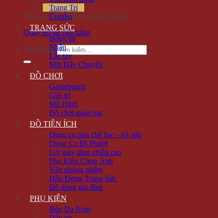
Trang Trí
Chưa có sản phẩm trong giỏ hàng.
Combo
TRANG SỨC
Quay trở lại cửa hàng
Bông tai
Nhẫn
Tìm kiếm:
Lắc tay
Mặt Dây Chuyền
ĐỒ CHƠI
Gameboard
Giải trí
Mô Hình
Đồ chơi quán bar
ĐỒ TIỆN ÍCH
Dụng cụ pha chế bar – trà sữa
Dụng Cụ Đi Phượt
Lót giày tăng chiều cao
Phụ Kiện Chụp Ảnh
Văn phòng phẩm
Hộp Đựng Trang Sức
Đồ dùng gia đình
PHỤ KIỆN
Bóp Da Nam
Dây nịt