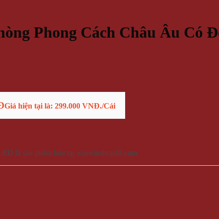
Phòng Phong Cách Châu Âu Có 
Đ
Giá hiện tại là: 299.000 VNĐ.
/Cái
LED là sản phẩm bán tại winwinshop88.com