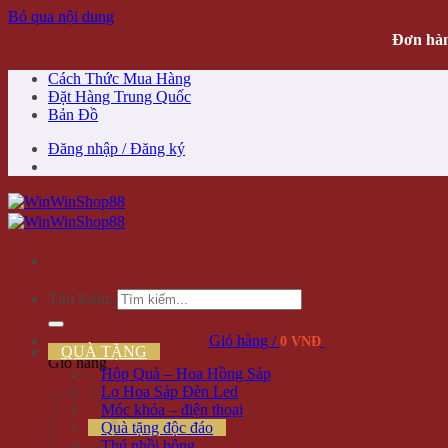
Bỏ qua nội dung
Đơn hàn
Cách Thức Mua Hàng
Đặt Hàng Trung Quốc
Bản Đồ
Đăng nhập / Đăng ký
Tìm kiếm:
Giỏ hàng /
0 VNĐ
QUÀ TẶNG
Giỏ hàng
Hộp Quà – Hoa Hồng Sáp
Lọ Hoa Sáp Đèn Led
Móc khóa – điện thoại
Quà tặng độc đáo
Thú nhồi bông