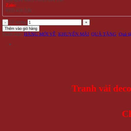
Zalo:
0935 616 536
Số lượng
Thêm vào giỏ hàng
Danh mục:
HÀNG MỚI VỀ
,
KHUYẾN MÃI
,
QUÀ TẶNG
,
Quà t
Tranh vải dec
C