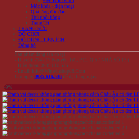
Đèn Đom Đóm
Móc khóa - điện thoại
Quà tặng độc đáo
Thú nhồi bông
Trang Trí
TRANG SỨC
ĐỒ CHƠI
ĐỒ DÙNG TIỆN ÍCH
Đồng hồ
Sản phẩm đang sẵn có tại
- Địa chỉ: 714 / 17 Nguyễn Trãi, P.11, Q.5 ( NHÀ SỐ 17 )
- Điện thoại: 0935 616 536
- Email: Info@Winwinshop88.Com
Gọi ngay
0935.616.536
để đặt hàng ngay.
-9%