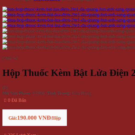
Chia Sẻ:
Hộp Thuốc Kèm Bật Lửa Điện 
(
0
)
Mã Sản Phẩm:
65906
|
Tình Trạng:
Còn Hàng
0 Đã Bán
190.000 VNĐ
Giá:
/Hộp