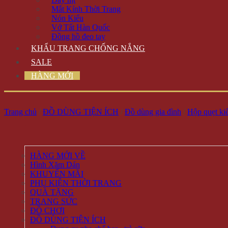
Mắt Kính Thời Trang
Nón Kiểu
Vớ Tất Hàn Quốc
Đồng hồ đeo tay
KHẨU TRANG CHỐNG NẮNG
SALE
HÀNG MỚI
Trang chủ
/
ĐỒ DÙNG TIỆN ÍCH
/
Đồ dùng gia đình
/
Hộp quẹt kiể
HÀNG MỚI VỀ
Hình Xăm Dán
KHUYẾN MÃI
PHỤ KIỆN THỜI TRANG
QUÀ TẶNG
TRANG SỨC
ĐỒ CHƠI
ĐỒ DÙNG TIỆN ÍCH