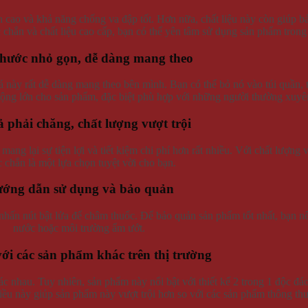
 cao và khả năng chống va đập tốt. Hơn nữa, chất liệu này còn giúp bả
 chắn và chất liệu cao cấp, bạn có thể yên tâm sử dụng sản phẩm trong 
thước nhỏ gọn, dễ dàng mang theo
á này rất dễ dàng mang theo bên mình. Bạn có thể bỏ nó vào túi quần,
cộng lớn cho sản phẩm, đặc biệt phù hợp với những người thường xuyê
ả phải chăng, chất lượng vượt trội
ang lại sự tiện lợi và tiết kiệm chi phí hơn rất nhiều. Với chất lượng v
 chắn là một lựa chọn tuyệt vời cho bạn.
ớng dẫn sử dụng và bảo quản
 nhấn nút bật lửa để châm thuốc. Để bảo quản sản phẩm tốt nhất, bạn nê
nước hoặc môi trường ẩm ướt.
ới các sản phẩm khác trên thị trường
hác nhau. Tuy nhiên, sản phẩm này nổi bật với thiết kế 2 trong 1 độc đáo,
u này giúp sản phẩm này vượt trội hơn so với các sản phẩm thông th