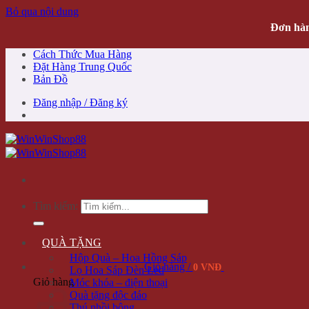
Bỏ qua nội dung
Đơn hàn
Cách Thức Mua Hàng
Đặt Hàng Trung Quốc
Bản Đồ
Đăng nhập / Đăng ký
Tìm kiếm:
QUÀ TẶNG
Hộp Quà – Hoa Hồng Sáp
Giỏ hàng /
0 VNĐ
Lọ Hoa Sáp Đèn Led
Giỏ hàng
Móc khóa – điện thoại
Quà tặng độc đáo
Thú nhồi bông