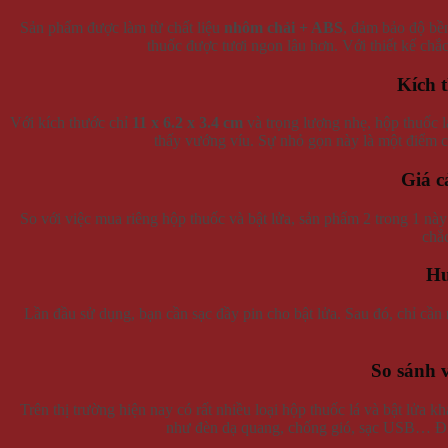
Sản phẩm được làm từ chất liệu
nhôm chải + ABS
, đảm bảo độ bền
thuốc được tươi ngon lâu hơn. Với thiết kế chắc
Kích 
Với kích thước chỉ
11 x 6.2 x 3.4 cm
và trọng lượng nhẹ, hộp thuốc l
thấy vướng víu. Sự nhỏ gọn này là một điểm 
Giá c
So với việc mua riêng hộp thuốc và bật lửa, sản phẩm 2 trong 1 này m
chắc
Hư
Lần đầu sử dụng, bạn cần sạc đầy pin cho bật lửa. Sau đó, chỉ cần
So sánh v
Trên thị trường hiện nay có rất nhiều loại hộp thuốc lá và bật lửa k
như đèn dạ quang, chống gió, sạc USB… Điề