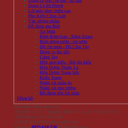
Dụng cụ pha chế bar - trà sữa
Dụng Cụ Đi Phượt
Lót giày tăng chiều cao
Phụ Kiện Chụp Ảnh
Văn phòng phẩm
Đồ dùng gia đình
Áo Mưa
Bình Bơm Gas - Xăng Zippo
Bình đựng rượu - rót rượu
Dù che mưa - Dù Cầm Tay
Dụng cụ thu dây
Găng Tay
Hộp quẹt kiểu - Bật lửa kiểu
Hộp Đựng Thuốc Lá
Hộp Đựng Trang Sức
Khẩu Trang
Ngăn vải quần áo
Ngăn vải treo tường
Đồ dùng tiện ích khác
Đồng hồ
Sản phẩm đang sẵn có tại
- Địa chỉ: 714 / 17 Nguyễn Trãi, P.11, Q.5 ( NHÀ SỐ 17 )
- Điện thoại: 0935 616 536
- Email: Info@Winwinshop88.Com
Gọi ngay
0935.616.536
để đặt hàng ngay.