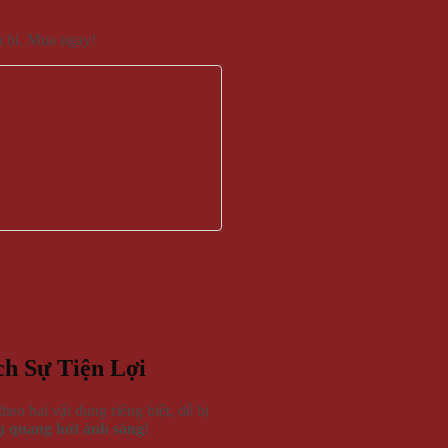
ền bỉ. Mua ngay!
h Sự Tiện Lợi
eo hai vật dụng riêng biệt, dễ bị
dạ quang hút ánh sáng!