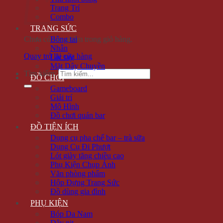
Trang Trí
Combo
TRANG SỨC
Chưa có sản phẩm trong giỏ hàng.
Bông tai
Nhẫn
Quay trở lại cửa hàng
Lắc tay
Mặt Dây Chuyền
Tìm kiếm:
ĐỒ CHƠI
Gameboard
Giải trí
Mô Hình
Đồ chơi quán bar
ĐỒ TIỆN ÍCH
Dụng cụ pha chế bar – trà sữa
Dụng Cụ Đi Phượt
Lót giày tăng chiều cao
Phụ Kiện Chụp Ảnh
Văn phòng phẩm
Hộp Đựng Trang Sức
Đồ dùng gia đình
PHỤ KIỆN
Bóp Da Nam
Dây nịt