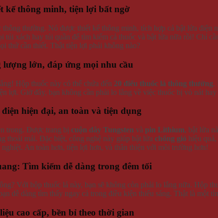
t kế thông minh, tiện lợi bất ngờ
thông thường. Nó được thiết kế thông minh, tích hợp cả bật lửa điện n
 túi xách hay túi quần để tìm kiếm cả thuốc và bật lửa nữa rồi! Chỉ c
i thứ cần thiết. Thật tiện lợi phải không nào?
 lượng lớn, đáp ứng mọi nhu cầu
lắng! Hộp thuốc này có thể chứa đến
20 điếu thuốc lá thông thường
.
ện lợi. Giờ đây, bạn không cần phải lo lắng về việc thuốc bị vò nát hay
 điện hiện đại, an toàn và tiện dụng
ên trong. Được trang bị
cuộn dây Tungsten
và
pin Lithium
, bật lửa 
g thoải mái. Đặc biệt, công nghệ này giúp bật lửa
chống gió
hiệu quả,
c nghiệt. An toàn hơn, tiện lợi hơn, và thân thiện với môi trường hơn!
ang: Tìm kiếm dễ dàng trong đêm tối
ông? Với hộp thuốc lá này, bạn sẽ không còn phải lo lắng nữa. Hộp thu
bạn dễ dàng tìm thấy ngay cả trong điều kiện thiếu sáng. Thật là một tí
liệu cao cấp, bền bỉ theo thời gian