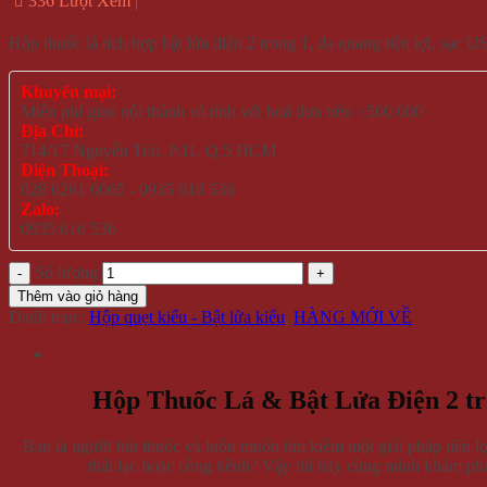
336 Lượt Xem
Hộp thuốc lá tích hợp bật lửa điện 2 trong 1, dạ quang tiện lợi, sạc
Khuyến mại:
Miễn phí giao nội thành và tỉnh với hoá đơn trên >500.000
Địa Chỉ:
714/17 Nguyễn Trãi, P.11, Q.5 HCM
Điện Thoại:
028 6261 0065 - 0935 616 536
Zalo:
0935 616 536
Số lượng
Thêm vào giỏ hàng
Danh mục:
Hộp quẹt kiểu - Bật lửa kiểu
,
HÀNG MỚI VỀ
Hộp Thuốc Lá & Bật Lửa Điện 2 tr
Bạn là người hút thuốc và luôn muốn tìm kiếm một giải pháp tiện lợ
thất lạc hoặc cồng kềnh? Vậy thì hãy cùng mình khám ph