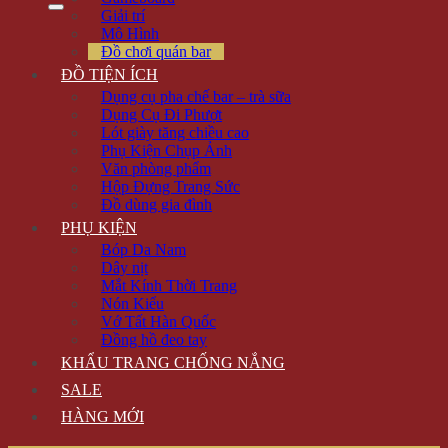
Giải trí
Mô Hình
Đồ chơi quán bar
ĐỒ TIỆN ÍCH
Dụng cụ pha chế bar – trà sữa
Dụng Cụ Đi Phượt
Lót giày tăng chiều cao
Phụ Kiện Chụp Ảnh
Văn phòng phẩm
Hộp Đựng Trang Sức
Đồ dùng gia đình
PHỤ KIỆN
Bóp Da Nam
Dây nịt
Mắt Kính Thời Trang
Nón Kiểu
Vớ Tất Hàn Quốc
Đồng hồ đeo tay
KHẨU TRANG CHỐNG NẮNG
SALE
HÀNG MỚI