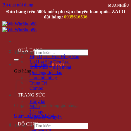
Bỏ qua nội dung
MUA NHIỀU
Đơn hàng trên 500k miễn phí vận chuyển toàn quốc. ZALO
đặt hàng:
0935616536
QUÀ TẶNG
Tìm kiếm:
Hộp Quà – Hoa Hồng Sáp
Lọ Hoa Sáp Đèn Led
Giỏ hàng /
0 VNĐ
Móc khóa – điện thoại
Giỏ hàng
Quà tặng độc đáo
Thú nhồi bông
Trang Trí
Combo
TRANG SỨC
Bông tai
Chưa có sản phẩm trong giỏ hàng.
Nhẫn
Lắc tay
Quay trở lại cửa hàng
Mặt Dây Chuyền
ĐỒ CHƠI
Tìm kiếm:
Gameboard