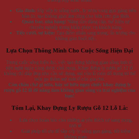
Gia đình:
Sắp xếp ly uống nước, ly rượu vang gọn gàng trên
bàn ăn, tạo không gian ấm cúng cho bữa cơm gia đình.
Quán bar, nhà hàng:
Nâng tầm đẳng cấp, thể hiện sự
chuyên nghiệp trong khâu phục vụ khách hàng.
Tiệc cưới, sự kiện:
Tạo điểm nhấn sang trọng, ấn tượng cho
không gian buổi tiệc.
Lựa Chọn Thông Minh Cho Cuộc Sống Hiện Đại
Trong cuộc sống hiện đại, việc tạo dựng không gian sống tinh tế,
tiện nghi ngày càng được chú trọng. Khay đựng ly rượu gỗ 12 lỗ
không chỉ đáp ứng nhu cầu sử dụng, mà còn là món đồ trang trí thể
hiện gu thẩm mỹ tinh tế của gia chủ.
Còn chần chờ gì nữa, hãy sở hữu ngay chiếc khay đựng ly
rượu gỗ 12 lỗ để nâng tầm không gian sống và trải nghiệm của
bạn!
Tóm Lại, Khay Đựng Ly Rượu Gỗ 12 Lỗ Là:
Lựa chọn hoàn hảo cho những ai yêu thích sự sang trọng,
tinh tế.
Giải pháp tối ưu để sắp xếp ly uống gọn gàng, tiết kiệm
không gian.