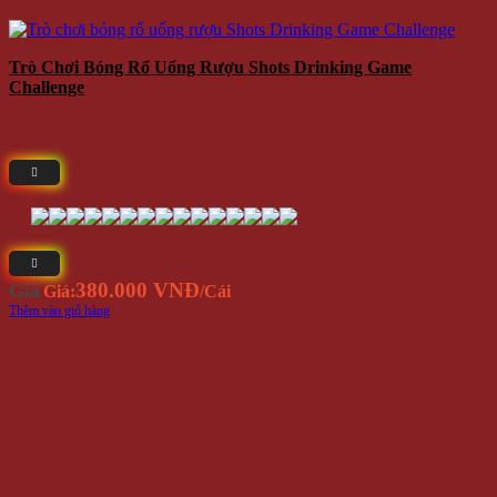
Trò Chơi Bóng Rổ Uống Rượu Shots Drinking Game
Challenge
380.000 VNĐ
Giá
Giá:
/Cái
Thêm vào giỏ hàng