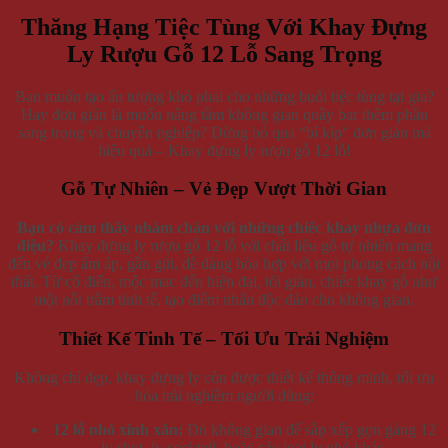
Thăng Hạng Tiệc Tùng Với Khay Đựng
Ly Rượu Gỗ 12 Lỗ Sang Trọng
Bạn muốn tạo ấn tượng khó phai cho những buổi tiệc tùng tại gia?
Hay đơn giản là muốn nâng tầm không gian quầy bar thêm phần
sang trọng và chuyên nghiệp? Đừng bỏ qua “bí kíp” đơn giản mà
hiệu quả – Khay đựng ly rượu gỗ 12 lỗ!
Gỗ Tự Nhiên – Vẻ Đẹp Vượt Thời Gian
Bạn có cảm thấy nhàm chán với những chiếc khay nhựa đơn
điệu?
Khay đựng ly rượu gỗ 12 lỗ với chất liệu gỗ tự nhiên mang
đến vẻ đẹp ấm áp, gần gũi, dễ dàng hòa hợp với mọi phong cách nội
thất. Từ cổ điển, mộc mạc đến hiện đại, tối giản, chiếc khay gỗ như
một nốt trầm tinh tế, tạo điểm nhấn độc đáo cho không gian.
Thiết Kế Tinh Tế – Tối Ưu Trải Nghiệm
Không chỉ đẹp, khay đựng ly còn được thiết kế thông minh, tối ưu
hóa trải nghiệm người dùng:
12 lỗ nhỏ xinh xắn:
Đủ không gian để sắp xếp gọn gàng 12
ly shot, ly cocktail, hoặc các loại ly nhỏ khác.