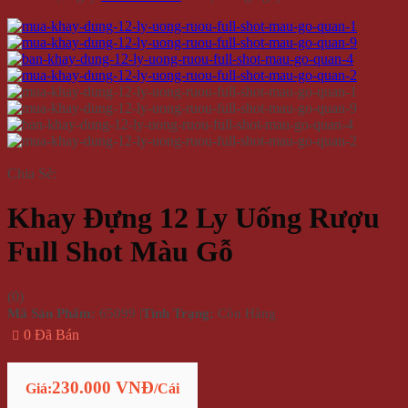
Chia Sẻ:
Khay Đựng 12 Ly Uống Rượu
Full Shot Màu Gỗ
(
0
)
Mã Sản Phẩm:
65099
|
Tình Trạng:
Còn Hàng
0 Đã Bán
230.000 VNĐ
Giá:
/Cái