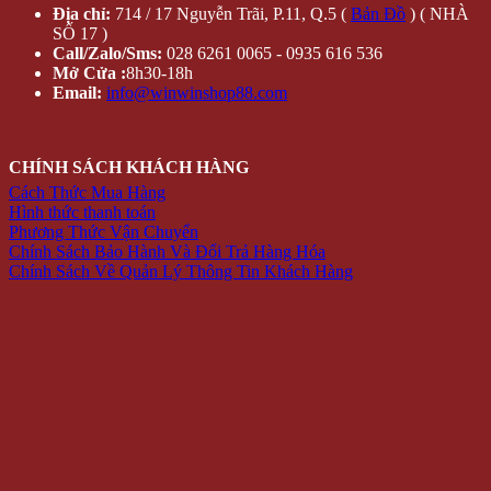
Địa chỉ:
714 / 17 Nguyễn Trãi, P.11, Q.5 (
Bản Đồ
) ( NHÀ
SỐ 17 )
Call/Zalo/Sms:
028 6261 0065 - 0935 616 536
Mở Cửa :
8h30-18h
Email:
info@winwinshop88.com
CHÍNH SÁCH KHÁCH HÀNG
Cách Thức Mua Hàng
Hình thức thanh toán
Phương Thức Vận Chuyển
Chính Sách Bảo Hành Và Đổi Trả Hàng Hóa
Chính Sách Về Quản Lý Thông Tin Khách Hàng