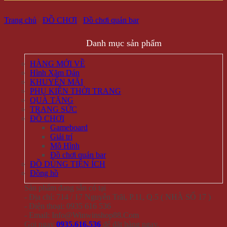
Trang chủ
/
ĐỒ CHƠI
/
Đồ chơi quán bar
Danh mục sản phẩm
HÀNG MỚI VỀ
Hình Xăm Dán
KHUYẾN MÃI
PHỤ KIỆN THỜI TRANG
QUÀ TẶNG
TRANG SỨC
ĐỒ CHƠI
Gameboard
Giải trí
Mô Hình
Đồ chơi quán bar
ĐỒ DÙNG TIỆN ÍCH
Đồng hồ
Sản phẩm đang sẵn có tại
- Địa chỉ: 714 / 17 Nguyễn Trãi, P.11, Q.5 ( NHÀ SỐ 17 )
- Điện thoại: 0935 616 536
- Email: Info@Winwinshop88.Com
Gọi ngay
0935.616.536
để đặt hàng ngay.