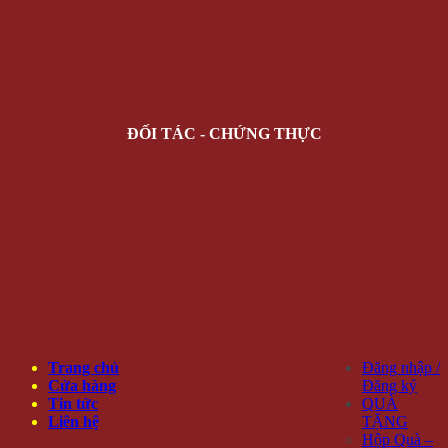
ĐỐI TÁC - CHỨNG THỰC
Trang chủ
Đăng nhập /
Cửa hàng
Đăng ký
Tin tức
QUÀ
Liên hệ
TẶNG
Hộp Quà –