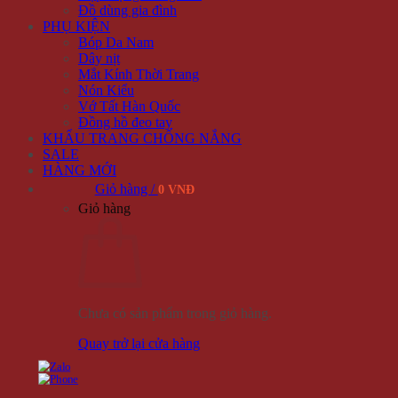
Đồ dùng gia đình
PHỤ KIỆN
Bóp Da Nam
Dây nịt
Mắt Kính Thời Trang
Nón Kiểu
Vớ Tất Hàn Quốc
Đồng hồ đeo tay
KHẨU TRANG CHỐNG NẮNG
SALE
HÀNG MỚI
Giỏ hàng /
0 VNĐ
Giỏ hàng
Chưa có sản phẩm trong giỏ hàng.
Quay trở lại cửa hàng