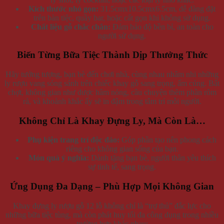
Kích thước nhỏ gọn:
31.5cmx10.5cmx6.5cm, dễ dàng đặt
trên bàn tiệc, quầy bar, hoặc cất gọn khi không sử dụng.
Chất liệu gỗ chắc chắn:
Đảm bảo độ bền bỉ, an toàn cho
người sử dụng.
Biến Từng Bữa Tiệc Thành Dịp Thưởng Thức
Hãy tưởng tượng, bạn bè đến chơi nhà, cùng nhau nhâm nhi những
ly rượu vang sóng sánh trên chiếc khay gỗ sang trọng, ấm cúng. Bất
chợt, không gian như được hâm nóng, câu chuyện thêm phần rôm
rả, và khoảnh khắc ấy sẽ in đậm trong tâm trí mỗi người.
Không Chỉ Là Khay Đựng Ly, Mà Còn Là…
Phụ kiện trang trí độc đáo:
Góp phần tạo nên phong cách
riêng cho không gian sống của bạn.
Món quà ý nghĩa:
Dành tặng bạn bè, người thân yêu thích
sự tinh tế, sang trọng.
Ứng Dụng Đa Dạng – Phù Hợp Mọi Không Gian
Khay đựng ly rượu gỗ 12 lỗ không chỉ là “trợ thủ” đắc lực cho
những bữa tiệc tùng, mà còn phát huy tối đa công dụng trong nhiều
trường hợp khác nhau: