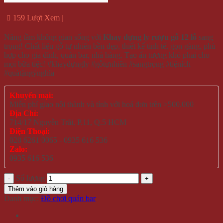
159 Lượt Xem
Nâng tầm không gian sống với
Khay đựng ly rượu gỗ 12 lỗ
sang
trọng! Chất liệu gỗ tự nhiên bền đẹp, thiết kế tinh tế, gọn gàng, phù
hợp cho gia đình, quán bar, nhà hàng. Tạo ấn tượng khó phai cho
mọi bữa tiệc! #khaydựngly #gỗtựnhiên #sangtrọng #tiệních
#quàtặngýnghĩa
Khuyến mại:
Miễn phí giao nội thành và tỉnh với hoá đơn trên >500.000
Địa Chỉ:
714/17 Nguyễn Trãi, P.11, Q.5 HCM
Điện Thoại:
028 6261 0065 - 0935 616 536
Zalo:
0935 616 536
Số lượng
Thêm vào giỏ hàng
Danh mục:
Đồ chơi quán bar