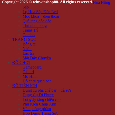
Copyright 2026 ©
winwinshop88. All rights reserved.
Hoa Hồng
Sáp
Lọ Hoa Sáp Đèn Led
Móc khóa – điện thoại
Quà tặng độc đáo
Thú nhồi bông
Trang Trí
Combo
TRANG SỨC
Bông tai
Nhẫn
Lắc tay
Mặt Dây Chuyền
ĐỒ CHƠI
Gameboard
Giải trí
Mô Hình
Đồ chơi quán bar
ĐỒ TIỆN ÍCH
Dụng cụ pha chế bar – trà sữa
Dụng Cụ Đi Phượt
Lót giày tăng chiều cao
Phụ Kiện Chụp Ảnh
Văn phòng phẩm
Hộp Đựng Trang Sức