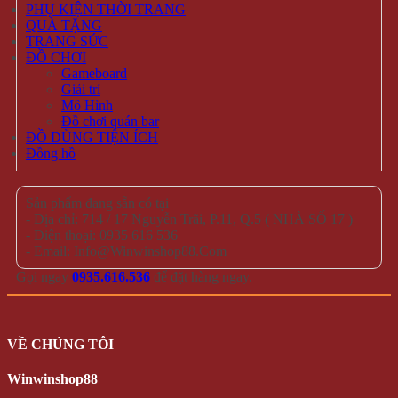
PHỤ KIỆN THỜI TRANG
QUÀ TẶNG
TRANG SỨC
ĐỒ CHƠI
Gameboard
Giải trí
Mô Hình
Đồ chơi quán bar
ĐỒ DÙNG TIỆN ÍCH
Đồng hồ
Sản phẩm đang sẵn có tại
- Địa chỉ: 714 / 17 Nguyễn Trãi, P.11, Q.5 ( NHÀ SỐ 17 )
- Điện thoại: 0935 616 536
- Email: Info@Winwinshop88.Com
Gọi ngay
0935.616.536
để đặt hàng ngay.
VỀ CHÚNG TÔI
Winwinshop88