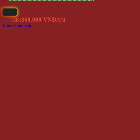
360.000 VNĐ
Giá
Giá:
/Cái
Thêm vào giỏ hàng