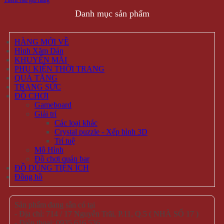
Thêm vào giỏ hàng
Danh mục sản phẩm
HÀNG MỚI VỀ
Hình Xăm Dán
KHUYẾN MÃI
PHỤ KIỆN THỜI TRANG
QUÀ TẶNG
TRANG SỨC
ĐỒ CHƠI
Gameboard
Giải trí
Các loại khác
Crystal puzzle - Xếp hình 3D
Trí tuệ
Mô Hình
Đồ chơi quán bar
ĐỒ DÙNG TIỆN ÍCH
Đồng hồ
Sản phẩm đang sẵn có tại
- Địa chỉ: 714 / 17 Nguyễn Trãi, P.11, Q.5 ( NHÀ SỐ 17 )
- Điện thoại: 0935 616 536