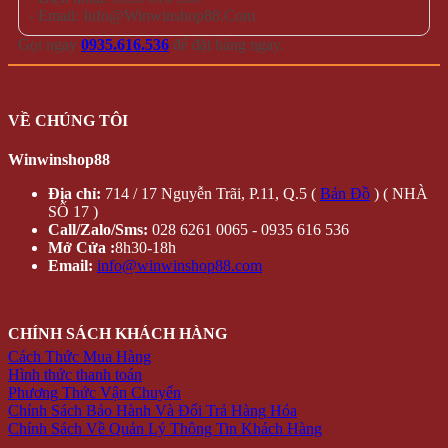
- Email: Info@Winwinshop88.Com
Gọi ngay
0935.616.536
để đặt hàng ngay.
VỀ CHÚNG TÔI
Winwinshop88
Địa chỉ:
714 / 17 Nguyễn Trãi, P.11, Q.5 (
Bản Đồ
) ( NHÀ
SỐ 17 )
Call/Zalo/Sms:
028 6261 0065 - 0935 616 536
Mở Cửa :
8h30-18h
Email:
info@winwinshop88.com
CHÍNH SÁCH KHÁCH HÀNG
Cách Thức Mua Hàng
Hình thức thanh toán
Phương Thức Vận Chuyển
Chính Sách Bảo Hành Và Đổi Trả Hàng Hóa
Chính Sách Về Quản Lý Thông Tin Khách Hàng