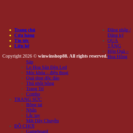
Trang chủ
Đăng nhập /
Cửa hàng
Đăng ký
Tin tức
QUÀ
Liên hệ
TẶNG
Hộp Quà –
Copyright 2026 ©
winwinshop88. All rights reserved.
Hoa Hồng
Sáp
Lọ Hoa Sáp Đèn Led
Móc khóa – điện thoại
Quà tặng độc đáo
Thú nhồi bông
Trang Trí
Combo
TRANG SỨC
Bông tai
Nhẫn
Lắc tay
Mặt Dây Chuyền
ĐỒ CHƠI
Gameboard