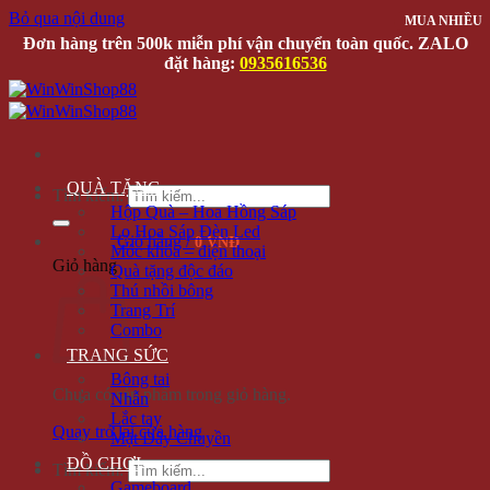
Bỏ qua nội dung
MUA NHIỀU
Đơn hàng trên 500k miễn phí vận chuyển toàn quốc. ZALO
đặt hàng:
0935616536
QUÀ TẶNG
Tìm kiếm:
Hộp Quà – Hoa Hồng Sáp
Lọ Hoa Sáp Đèn Led
Giỏ hàng /
0 VNĐ
Móc khóa – điện thoại
Giỏ hàng
Quà tặng độc đáo
Thú nhồi bông
Trang Trí
Combo
TRANG SỨC
Bông tai
Chưa có sản phẩm trong giỏ hàng.
Nhẫn
Lắc tay
Quay trở lại cửa hàng
Mặt Dây Chuyền
ĐỒ CHƠI
Tìm kiếm:
Gameboard