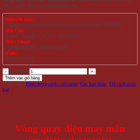
đáo của gift shop winwinshop88.com
Khuyến mại:
Miễn phí giao nội thành và tỉnh với hoá đơn trên >500.000
Địa Chỉ:
714/17 Nguyễn Trãi, P.11, Q.5 HCM
Điện Thoại:
028 6261 0065 - 0935 616 536
Zalo:
0935 616 536
Số lượng
Thêm vào giỏ hàng
Danh mục:
Bình đựng rượu - rót rượu
,
Các loại khác
,
Đồ chơi quán
bar
Vòng quay điện may mắn
(roulette electronic)