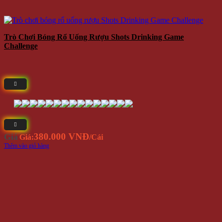
Trò Chơi Bóng Rổ Uống Rượu Shots Drinking Game
Challenge
380.000 VNĐ
Giá
Giá:
/Cái
Thêm vào giỏ hàng