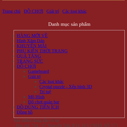
Trang chủ
/
ĐỒ CHƠI
/
Giải trí
/
Các loại khác
Danh mục sản phẩm
HÀNG MỚI VỀ
Hình Xăm Dán
KHUYẾN MÃI
PHỤ KIỆN THỜI TRANG
QUÀ TẶNG
TRANG SỨC
ĐỒ CHƠI
Gameboard
Giải trí
Các loại khác
Crystal puzzle - Xếp hình 3D
Trí tuệ
Mô Hình
Đồ chơi quán bar
ĐỒ DÙNG TIỆN ÍCH
Đồng hồ
Sản phẩm đang sẵn có tại
- Địa chỉ: 714 / 17 Nguyễn Trãi, P.11, Q.5 ( NHÀ SỐ 17 )