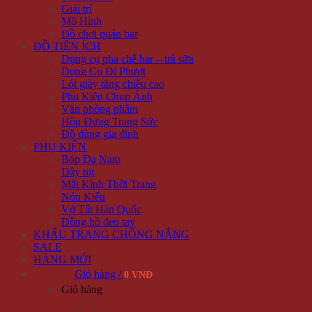
Giải trí
Mô Hình
Đồ chơi quán bar
ĐỒ TIỆN ÍCH
Dụng cụ pha chế bar – trà sữa
Dụng Cụ Đi Phượt
Lót giày tăng chiều cao
Phụ Kiện Chụp Ảnh
Văn phòng phẩm
Hộp Đựng Trang Sức
Đồ dùng gia đình
PHỤ KIỆN
Bóp Da Nam
Dây nịt
Mắt Kính Thời Trang
Nón Kiểu
Vớ Tất Hàn Quốc
Đồng hồ đeo tay
KHẨU TRANG CHỐNG NẮNG
SALE
HÀNG MỚI
Giỏ hàng /
0 VNĐ
Giỏ hàng