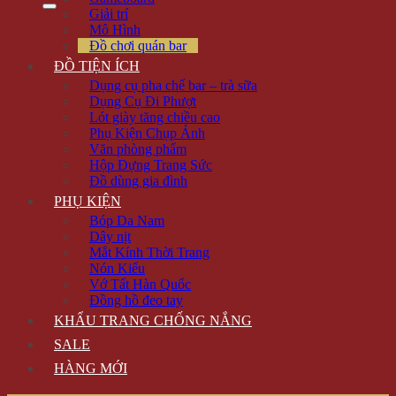
Giải trí
Mô Hình
Đồ chơi quán bar
ĐỒ TIỆN ÍCH
Dụng cụ pha chế bar – trà sữa
Dụng Cụ Đi Phượt
Lót giày tăng chiều cao
Phụ Kiện Chụp Ảnh
Văn phòng phẩm
Hộp Đựng Trang Sức
Đồ dùng gia đình
PHỤ KIỆN
Bóp Da Nam
Dây nịt
Mắt Kính Thời Trang
Nón Kiểu
Vớ Tất Hàn Quốc
Đồng hồ đeo tay
KHẨU TRANG CHỐNG NẮNG
SALE
HÀNG MỚI