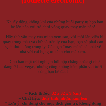
– Khuấy động không khí của những buổi party tụ họp bạn
bè lên nào với trò chơi vòng quay may mắn nào!
– Hãy thử vận may của mình xem sao, với mỗi lần viên bi
quay trúng màu và chữ số trên ly của bạn, bạn sẽ phải cạn
sạch thức uống trong ly. Các bạn “may mắn” sẽ phải về
nhà với cái bụng to kềnh cho mà xem.
– Cho bạn một trải nghiệm hồi hộp chẳng khác gì như
đang ở Las Vegas, nhưng cũng không kém phần vui tươi
cùng bạn bè đâu!
– Kích thước:
32 x 32 x 9 (cm)
– Chất liệu:
thủy tinh, nhựa, kim loại
* Lưu ý: chỉ dùng cho mục đích giải trí, không dùng