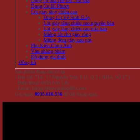
Dụng cụ pha chế bar - trà sữa
Dụng Cụ Đi Phượt
Lót giày tăng chiều cao
Dụng Cụ Vệ Sinh Giày
Lót giày tăng chiều cao nguyên bàn
Lót giày tăng chiều cao nửa bàn
Miếng lót cho giày rộng
Miếng đệm giày cao gót
Phụ Kiện Chụp Ảnh
Văn phòng phẩm
Đồ dùng gia đình
Đồng hồ
Sản phẩm đang sẵn có tại
- Địa chỉ: 714 / 17 Nguyễn Trãi, P.11, Q.5 ( NHÀ SỐ 17 )
- Điện thoại: 0935 616 536
- Email: Info@Winwinshop88.Com
Gọi ngay
0935.616.536
để đặt hàng ngay.