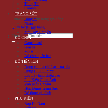
Trang Trí
Combo
TRANG SỨC
Chưa có sản phẩm trong giỏ hàng.
Bông tai
Nhẫn
Quay trở lại cửa hàng
Lắc tay
Mặt Dây Chuyền
Tìm kiếm:
ĐỒ CHƠI
Gameboard
Giải trí
Mô Hình
Đồ chơi quán bar
ĐỒ TIỆN ÍCH
Dụng cụ pha chế bar – trà sữa
Dụng Cụ Đi Phượt
Lót giày tăng chiều cao
Phụ Kiện Chụp Ảnh
Văn phòng phẩm
Hộp Đựng Trang Sức
Đồ dùng gia đình
PHỤ KIỆN
Bóp Da Nam
Dây nịt