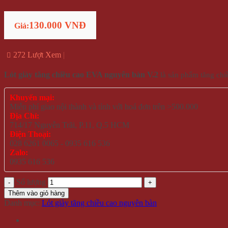
130.000 VNĐ
Giá:
272 Lượt Xem
Lót giày tăng chiều cao EVA nguyên bàn V.2
là sản phẩm tăng chi
Khuyến mại:
Miễn phí giao nội thành và tỉnh với hoá đơn trên >500.000
Địa Chỉ:
714/17 Nguyễn Trãi, P.11, Q.5 HCM
Điện Thoại:
028 6261 0065 - 0935 616 536
Zalo:
0935 616 536
Số lượng
Thêm vào giỏ hàng
Danh mục:
Lót giày tăng chiều cao nguyên bàn