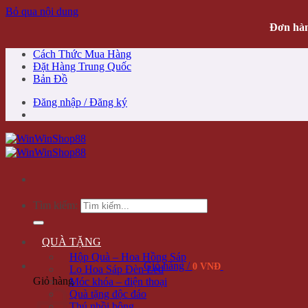
Bỏ qua nội dung
Đơn hàn
Cách Thức Mua Hàng
Đặt Hàng Trung Quốc
Bản Đồ
Đăng nhập / Đăng ký
Tìm kiếm:
QUÀ TẶNG
Hộp Quà – Hoa Hồng Sáp
Giỏ hàng /
0 VNĐ
Lọ Hoa Sáp Đèn Led
Giỏ hàng
Móc khóa – điện thoại
Quà tặng độc đáo
Thú nhồi bông