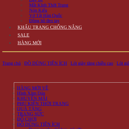
Mắt Kính Thời Trang
Nón Kiểu
Vớ Tất Hàn Quốc
Đồng hồ đeo tay
KHẨU TRANG CHỐNG NẮNG
SALE
HÀNG MỚI
Trang chủ
/
ĐỒ DÙNG TIỆN ÍCH
/
Lót giày tăng chiều cao
/
Lót gi
HÀNG MỚI VỀ
Hình Xăm Dán
KHUYẾN MÃI
PHỤ KIỆN THỜI TRANG
QUÀ TẶNG
TRANG SỨC
ĐỒ CHƠI
ĐỒ DÙNG TIỆN ÍCH