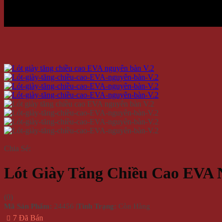
Chia Sẻ:
Lót Giày Tăng Chiều Cao EVA 
(
0
)
Mã Sản Phẩm:
24456
|
Tình Trạng:
Còn Hàng
7 Đã Bán