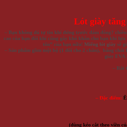
Lót giày tăng
– Bạn không đủ tự tin khi đứng trước đám đông? chiều 
cao của bạn đôi khi cũng gây khó khăn cho bạn khi lựa
tốn” của bạn nữa!
Miếng lót giày
sẽ g
– Sản phẩm gồm một bộ (1 đôi cho 2 chân), bằng chất li
giày EVA 
– Rất 
– Đặc điểm:
Ê
(dùng kéo cắt theo viền củ