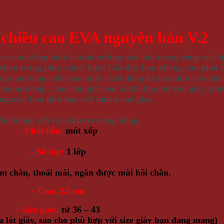
 chiều cao EVA nguyên bàn V.2
cao của bạn luôn là một vướng mắc lớn trong công việc h
 chọn trang phục thích hợp! Giờ đây bạn không cần phải 
iúp bạn tăng chiều cao một cách đáng kể mà nhìn vào khôn
ệu mút xốp , tạo cảm giác êm ái khi bạn lót vào giày, phù
nguyên bàn phù hợp với nhiều loại giày.
thích hợp với các bạn trẻ
năng động.
– Chất liệu:
mút xốp
– Số lớp:
1 lớp
m chân, thoải mái, ngăn được mùi hôi chân.
– Cao: 2.5 cm
– Size giày:
từ 36 – 43
a lót giày, sao cho phù hợp với size giày bạn đang mang)