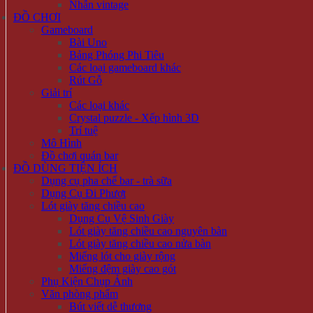
Nhẫn vintage
ĐỒ CHƠI
Gameboard
Bài Uno
Bảng Phóng Phi Tiêu
Các loại gameboard khác
Rút Gỗ
Giải trí
Các loại khác
Crystal puzzle - Xếp hình 3D
Trí tuệ
Mô Hình
Đồ chơi quán bar
ĐỒ DÙNG TIỆN ÍCH
Dụng cụ pha chế bar - trà sữa
Dụng Cụ Đi Phượt
Lót giày tăng chiều cao
Dụng Cụ Vệ Sinh Giày
Lót giày tăng chiều cao nguyên bàn
Lót giày tăng chiều cao nửa bàn
Miếng lót cho giày rộng
Miếng đệm giày cao gót
Phụ Kiện Chụp Ảnh
Văn phòng phẩm
Bút viết dễ thương