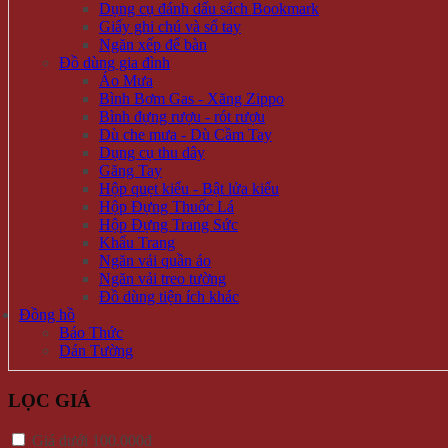
Dụng cụ đánh dấu sách Bookmark
Giấy ghi chú và sổ tay
Ngăn xếp để bàn
Đồ dùng gia đình
Áo Mưa
Bình Bơm Gas - Xăng Zippo
Bình đựng rượu - rót rượu
Dù che mưa - Dù Cầm Tay
Dụng cụ thu dây
Găng Tay
Hộp quẹt kiểu - Bật lửa kiểu
Hộp Đựng Thuốc Lá
Hộp Đựng Trang Sức
Khẩu Trang
Ngăn vải quần áo
Ngăn vải treo tường
Đồ dùng tiện ích khác
Đồng hồ
Báo Thức
Dán Tường
LỌC GIÁ
Giá dưới 100.000đ