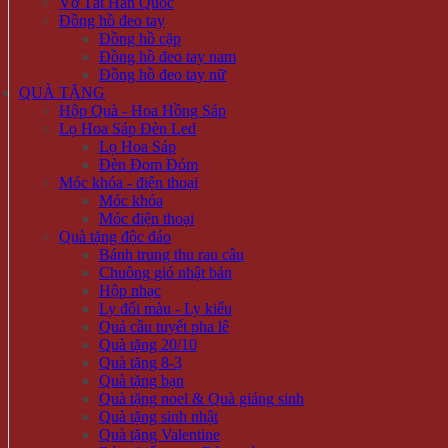
Vớ Tất Hàn Quốc
Đồng hồ đeo tay
Đồng hồ cặp
Đồng hồ đeo tay nam
Đồng hồ đeo tay nữ
QUÀ TẶNG
Hộp Quà - Hoa Hồng Sáp
Lọ Hoa Sáp Đèn Led
Lọ Hoa Sáp
Đèn Đom Đóm
Móc khóa - điện thoại
Móc khóa
Móc điện thoại
Quà tặng độc đáo
Bánh trung thu rau câu
Chuông gió nhật bản
Hộp nhạc
Ly đổi màu - Ly kiểu
Quả cầu tuyết pha lê
Quà tặng 20/10
Quà tặng 8-3
Quà tặng bạn
Quà tặng noel & Quà giáng sinh
Quà tặng sinh nhật
Quà tặng Valentine