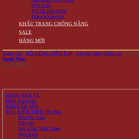
Nón Kiểu
Vớ Tất Hàn Quốc
Đồng hồ đeo tay
KHẨU TRANG CHỐNG NẮNG
SALE
HÀNG MỚI
Trang chủ
/
ĐỒ DÙNG TIỆN ÍCH
/
Lót giày tăng chiều cao
/
Dụng C
Danh Mục
HÀNG MỚI VỀ
Hình Xăm Dán
KHUYẾN MÃI
PHỤ KIỆN THỜI TRANG
Bóp Da Nam
Dây nịt
Mắt Kính Thời Trang
Nón Kiểu