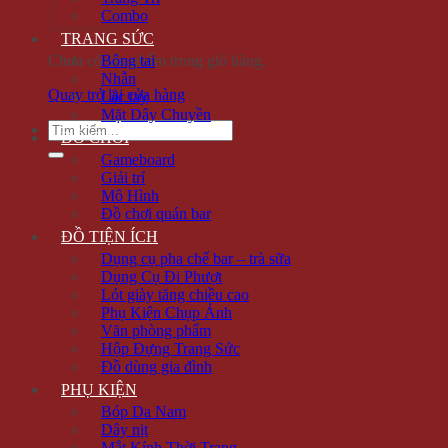
Combo
TRANG SỨC
Chưa có sản phẩm trong giỏ hàng.
Bông tai
Nhẫn
Quay trở lại cửa hàng
Lắc tay
Mặt Dây Chuyền
Tìm
ĐỒ CHƠI
kiếm:
Gameboard
Giải trí
Mô Hình
Đồ chơi quán bar
ĐỒ TIỆN ÍCH
Dụng cụ pha chế bar – trà sữa
Dụng Cụ Đi Phượt
Lót giày tăng chiều cao
Phụ Kiện Chụp Ảnh
Văn phòng phẩm
Hộp Đựng Trang Sức
Đồ dùng gia đình
PHỤ KIỆN
Bóp Da Nam
Dây nịt
Mắt Kính Thời Trang