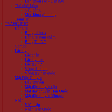
Đèn chiếu sao - Đèn ngủ
Thú nhồi bông
Gấu bông
Móc khóa gấu bông
Trang Trí
TRANG SỨC
Bông tai
Bông tai inox
Bông tai nam châm
Bông Tai Nữ
Combo
Lắc tay
Lắc chân
Lắc tay nam
Lắc tay nữ
Vòng da kpop
Vòng tay hàn quốc
Mặt Dây Chuyền
Dây chuyền
Mặt dây chuyền cặp
Mặt dây chuyền Hàn Quốc
Mặt dây chuyền Vintage
Nhẫn
Nhẫn cặp
Nhẫn Hàn Quốc