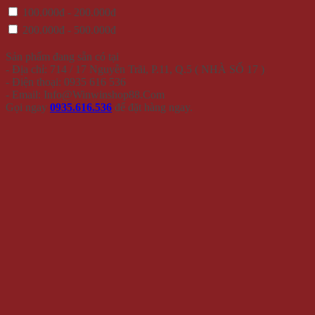
100.000đ - 200.000đ
200.000đ - 500.000đ
Sản phẩm đang sẵn có tại
- Địa chỉ: 714 / 17 Nguyễn Trãi, P.11, Q.5 ( NHÀ SỐ 17 )
- Điện thoại: 0935 616 536
- Email: Info@Winwinshop88.Com
Gọi ngay
0935.616.536
để đặt hàng ngay.