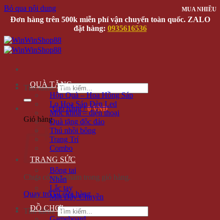
Bỏ qua nội dung
MUA NHIỀU
Đơn hàng trên 500k miễn phí vận chuyển toàn quốc. ZALO
đặt hàng:
0935616536
QUÀ TẶNG
Tìm kiếm:
Hộp Quà – Hoa Hồng Sáp
Lọ Hoa Sáp Đèn Led
Giỏ hàng /
0 VNĐ
Móc khóa – điện thoại
Giỏ hàng
Quà tặng độc đáo
Thú nhồi bông
Trang Trí
Combo
TRANG SỨC
Bông tai
Chưa có sản phẩm trong giỏ hàng.
Nhẫn
Lắc tay
Quay trở lại cửa hàng
Mặt Dây Chuyền
ĐỒ CHƠI
Tìm kiếm:
Gameboard