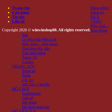
Trang chủ
Đăng nhập /
Cửa hàng
Đăng ký
Tin tức
QUÀ
Liên hệ
TẶNG
Hộp Quà –
Copyright 2026 ©
winwinshop88. All rights reserved.
Hoa Hồng
Sáp
Lọ Hoa Sáp Đèn Led
Móc khóa – điện thoại
Quà tặng độc đáo
Thú nhồi bông
Trang Trí
Combo
TRANG SỨC
Bông tai
Nhẫn
Lắc tay
Mặt Dây Chuyền
ĐỒ CHƠI
Gameboard
Giải trí
Mô Hình
Đồ chơi quán bar
ĐỒ TIỆN ÍCH