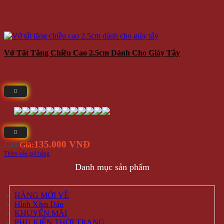
Vớ Tất Tăng Chiều Cao 2.5cm Dành Cho Giày Tây
135.000 VNĐ
Giá
Giá:
Thêm vào giỏ hàng
Danh mục sản phẩm
HÀNG MỚI VỀ
Hình Xăm Dán
KHUYẾN MÃI
PHỤ KIỆN THỜI TRANG