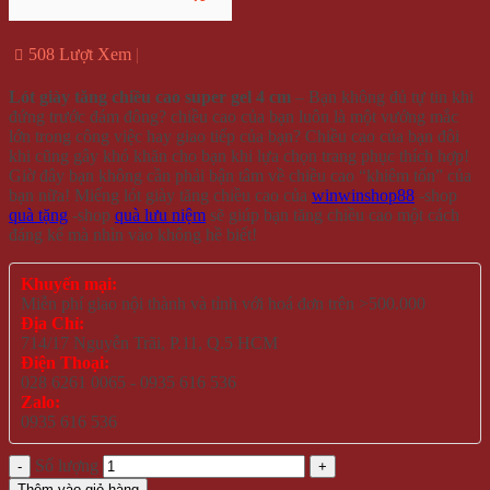
508 Lượt Xem
Lót giày tăng chiều cao super gel 4 cm
– Bạn không đủ tự tin khi
đứng trước đám đông? chiều cao của bạn luôn là một vướng mắc
lớn trong công việc hay giao tiếp của bạn? Chiều cao của bạn đôi
khi cũng gây khó khăn cho bạn khi lựa chọn trang phục thích hợp!
Giờ đây bạn không cần phải bận tâm về chiều cao “khiêm tốn” của
bạn nữa! Miếng lót giày tăng chiều cao của
winwinshop88
-shop
quà tặng
-shop
quà lưu niệm
sẽ giúp bạn tăng chiều cao một cách
đáng kể mà nhìn vào không hề biết!
Khuyến mại:
Miễn phí giao nội thành và tỉnh với hoá đơn trên >500.000
Địa Chỉ:
714/17 Nguyễn Trãi, P.11, Q.5 HCM
Điện Thoại:
028 6261 0065 - 0935 616 536
Zalo:
0935 616 536
Số lượng
Thêm vào giỏ hàng