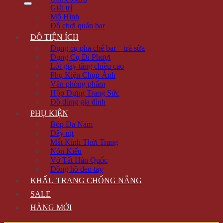
Giải trí
Mô Hình
Đồ chơi quán bar
ĐỒ TIỆN ÍCH
Dụng cụ pha chế bar – trà sữa
Dụng Cụ Đi Phượt
Lót giày tăng chiều cao
Phụ Kiện Chụp Ảnh
Văn phòng phẩm
Hộp Đựng Trang Sức
Đồ dùng gia đình
PHỤ KIỆN
Bóp Da Nam
Dây nịt
Mắt Kính Thời Trang
Nón Kiểu
Vớ Tất Hàn Quốc
Đồng hồ đeo tay
KHẨU TRANG CHỐNG NẮNG
SALE
HÀNG MỚI