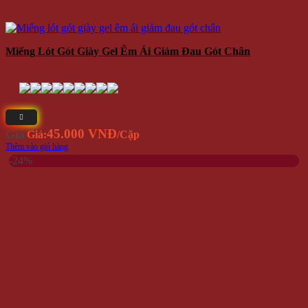
Miếng Lót Gót Giày Gel Êm Ái Giảm Đau Gót Chân
45.000 VNĐ
Giá
Giá:
/Cặp
Thêm vào giỏ hàng
-24%