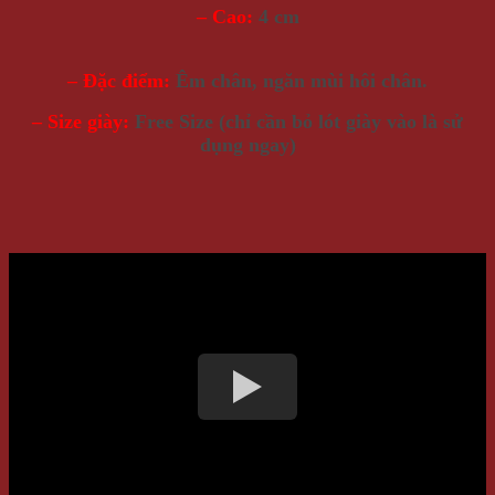
– Cao:
4 cm
– Đặc điểm:
Êm chân, ngăn mùi hôi chân.
– Size giày:
Free Size (chỉ cần bỏ lót giày vào là sử
dụng ngay)