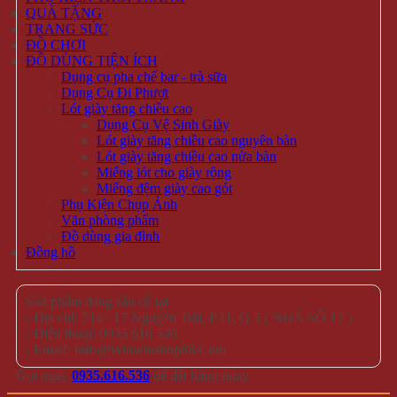
QUÀ TẶNG
TRANG SỨC
ĐỒ CHƠI
ĐỒ DÙNG TIỆN ÍCH
Dụng cụ pha chế bar - trà sữa
Dụng Cụ Đi Phượt
Lót giày tăng chiều cao
Dụng Cụ Vệ Sinh Giày
Lót giày tăng chiều cao nguyên bàn
Lót giày tăng chiều cao nửa bàn
Miếng lót cho giày rộng
Miếng đệm giày cao gót
Phụ Kiện Chụp Ảnh
Văn phòng phẩm
Đồ dùng gia đình
Đồng hồ
Sản phẩm đang sẵn có tại
- Địa chỉ: 714 / 17 Nguyễn Trãi, P.11, Q.5 ( NHÀ SỐ 17 )
- Điện thoại: 0935 616 536
- Email: Info@Winwinshop88.Com
Gọi ngay
0935.616.536
để đặt hàng ngay.