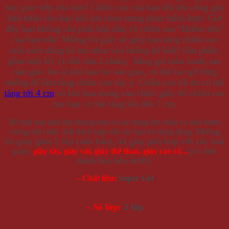
hay giao tiếp của bạn? Chiều cao của bạn đôi khi cũng gây
khó khăn cho bạn khi lựa chọn trang phục thích hợp! Giờ
đây bạn không cần phải bận tâm về chiều cao “khiêm tốn”
của bạn nữa! Miếng lót giày sẽ giúp bạn tăng chiều cao
một cách đáng kể mà nhìn vào không hề biết! Sản phẩm
gồm một bộ (1 đôi cho 2 chân), bằng gel màu xanh, tạo
cảm giác êm ái khi bạn lót vào giày, có thể táo gỡ từng
miếng để làm tăng chiều cao tùy ý. Chiều cao tối đa có thể
tăng tới 4 cm
và khi bạn mang vào chiếc giày thì chiều cao
của bạn có thể tăng lên đến 7 cm.
Bề mặt bao phủ lớp nhung mịn có tác dụng êm chân và mùi thơm
Miếng
chống hôi chân. Rất thích hợp với các bạn trẻ năng động.
lót giày gồm 2 lớp (nửa bàn), lót giày phù hợp với các loại
giày;
(có ảnh
giày tây, giày vải, giày thể thao, giày cao cổ…
minh họa bên dưới).
– Chất liệu:
Super Gel
– Số lớp:
2 lớp