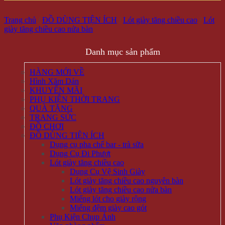
Trang chủ
/
ĐỒ DÙNG TIỆN ÍCH
/
Lót giày tăng chiều cao
/
Lót
giày tăng chiều cao nửa bàn
Danh mục sản phẩm
HÀNG MỚI VỀ
Hình Xăm Dán
KHUYẾN MÃI
PHỤ KIỆN THỜI TRANG
QUÀ TẶNG
TRANG SỨC
ĐỒ CHƠI
ĐỒ DÙNG TIỆN ÍCH
Dụng cụ pha chế bar - trà sữa
Dụng Cụ Đi Phượt
Lót giày tăng chiều cao
Dụng Cụ Vệ Sinh Giày
Lót giày tăng chiều cao nguyên bàn
Lót giày tăng chiều cao nửa bàn
Miếng lót cho giày rộng
Miếng đệm giày cao gót
Phụ Kiện Chụp Ảnh