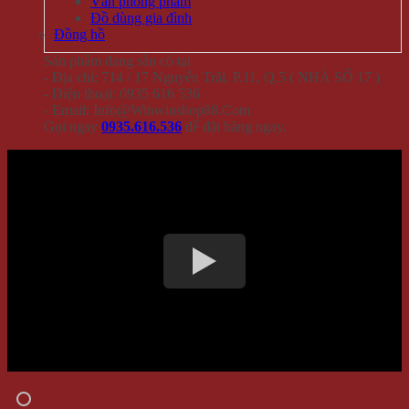
Văn phòng phẩm
Đồ dùng gia đình
Đồng hồ
Sản phẩm đang sẵn có tại
- Địa chỉ: 714 / 17 Nguyễn Trãi, P.11, Q.5 ( NHÀ SỐ 17 )
- Điện thoại: 0935 616 536
- Email: Info@Winwinshop88.Com
Gọi ngay
0935.616.536
để đặt hàng ngay.