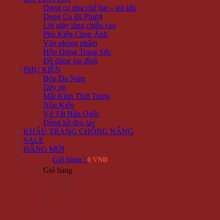
Dụng cụ pha chế bar – trà sữa
Dụng Cụ Đi Phượt
Lót giày tăng chiều cao
Phụ Kiện Chụp Ảnh
Văn phòng phẩm
Hộp Đựng Trang Sức
Đồ dùng gia đình
PHỤ KIỆN
Bóp Da Nam
Dây nịt
Mắt Kính Thời Trang
Nón Kiểu
Vớ Tất Hàn Quốc
Đồng hồ đeo tay
KHẨU TRANG CHỐNG NẮNG
SALE
HÀNG MỚI
Giỏ hàng /
0 VNĐ
Giỏ hàng