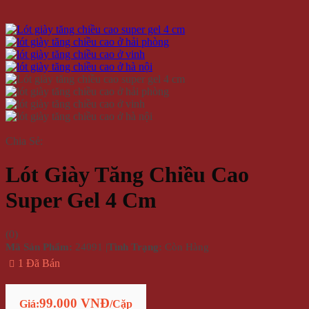
Chia Sẻ:
Lót Giày Tăng Chiều Cao
Super Gel 4 Cm
(
0
)
Mã Sản Phẩm:
24091
|
Tình Trạng:
Còn Hàng
1 Đã Bán
99.000 VNĐ
Giá:
/Cặp