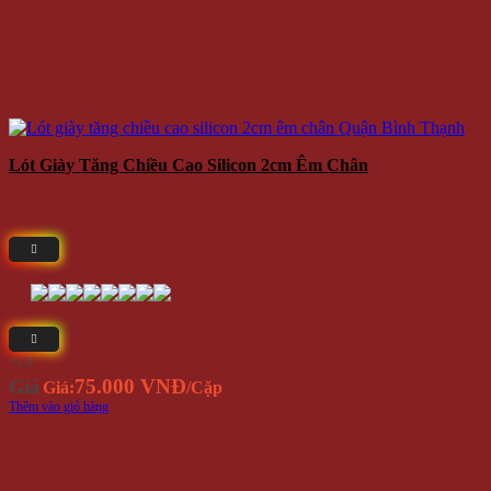
Lót Giày Tăng Chiều Cao Silicon 2cm Êm Chân
⭐(5)
75.000 VNĐ
Giá
Giá:
/Cặp
Thêm vào giỏ hàng