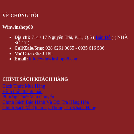
VỀ CHÚNG TÔI
Winwinshop88
Địa chỉ:
714 / 17 Nguyễn Trãi, P.11, Q.5 (
Bản Đồ
) ( NHÀ
SỐ 17 )
Call/Zalo/Sms:
028 6261 0065 - 0935 616 536
Mở Cửa :
8h30-18h
Email:
info@winwinshop88.com
CHÍNH SÁCH KHÁCH HÀNG
Cách Thức Mua Hàng
Hình thức thanh toán
Phương Thức Vận Chuyển
Chính Sách Bảo Hành Và Đổi Trả Hàng Hóa
Chính Sách Về Quản Lý Thông Tin Khách Hàng