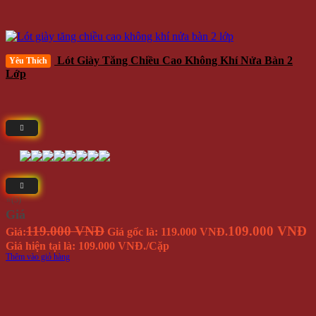
Lót Giày Tăng Chiều Cao Không Khí Nửa Bàn 2
Yêu Thích
Lớp
⭐(5)
Giá
119.000 VNĐ
109.000 VNĐ
Giá:
Giá gốc là: 119.000 VNĐ.
Giá hiện tại là: 109.000 VNĐ.
/Cặp
Thêm vào giỏ hàng