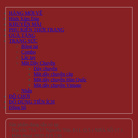
HÀNG MỚI VỀ
Hình Xăm Dán
KHUYẾN MÃI
PHỤ KIỆN THỜI TRANG
QUÀ TẶNG
TRANG SỨC
Bông tai
Combo
Lắc tay
Mặt Dây Chuyền
Dây chuyền
Mặt dây chuyền cặp
Mặt dây chuyền Hàn Quốc
Mặt dây chuyền Vintage
Nhẫn
ĐỒ CHƠI
ĐỒ DÙNG TIỆN ÍCH
Đồng hồ
Sản phẩm đang sẵn có tại
- Địa chỉ: 714 / 17 Nguyễn Trãi, P.11, Q.5 ( NHÀ SỐ 17 )
- Điện thoại: 0935 616 536