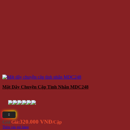
Mặt Dây Chuyền Cặp Tình Nhân MDC248
320.000 VNĐ
Giá
Giá:
/Cặp
Thêm vào giỏ hàng