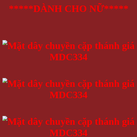
*****DÀNH CHO NỮ*****