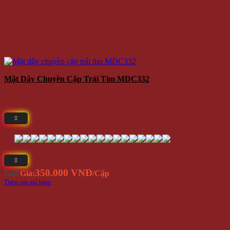
Mặt Dây Chuyền Cặp Trái Tim MDC332
350.000 VNĐ
Giá
Giá:
/Cặp
Thêm vào giỏ hàng