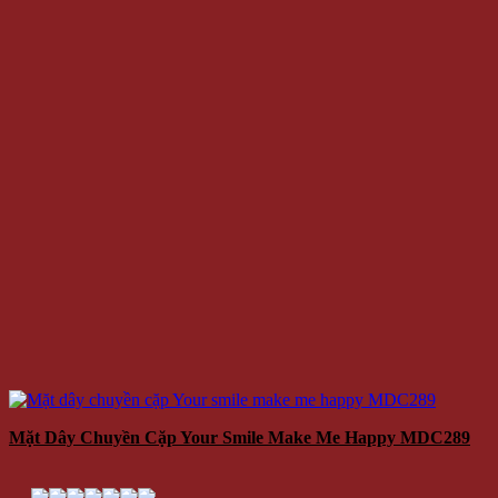
Mặt Dây Chuyền Cặp Your Smile Make Me Happy MDC289