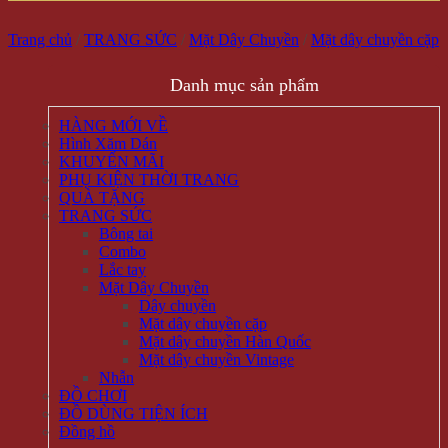
Trang chủ
/
TRANG SỨC
/
Mặt Dây Chuyền
/
Mặt dây chuyền cặp
Danh mục sản phẩm
HÀNG MỚI VỀ
Hình Xăm Dán
KHUYẾN MÃI
PHỤ KIỆN THỜI TRANG
QUÀ TẶNG
TRANG SỨC
Bông tai
Combo
Lắc tay
Mặt Dây Chuyền
Dây chuyền
Mặt dây chuyền cặp
Mặt dây chuyền Hàn Quốc
Mặt dây chuyền Vintage
Nhẫn
ĐỒ CHƠI
ĐỒ DÙNG TIỆN ÍCH
Đồng hồ