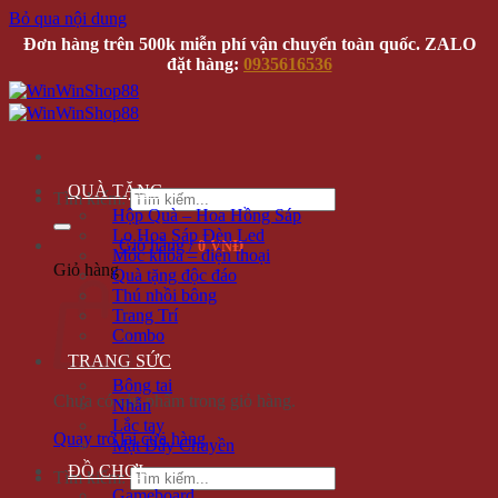
Bỏ qua nội dung
Đơn hàng trên 500k miễn phí vận chuyển toàn quốc. ZALO
đặt hàng:
0935616536
QUÀ TẶNG
Tìm kiếm:
Hộp Quà – Hoa Hồng Sáp
Lọ Hoa Sáp Đèn Led
Giỏ hàng /
0 VNĐ
Móc khóa – điện thoại
Giỏ hàng
Quà tặng độc đáo
Thú nhồi bông
Trang Trí
Combo
TRANG SỨC
Bông tai
Chưa có sản phẩm trong giỏ hàng.
Nhẫn
Lắc tay
Quay trở lại cửa hàng
Mặt Dây Chuyền
ĐỒ CHƠI
Tìm kiếm:
Gameboard