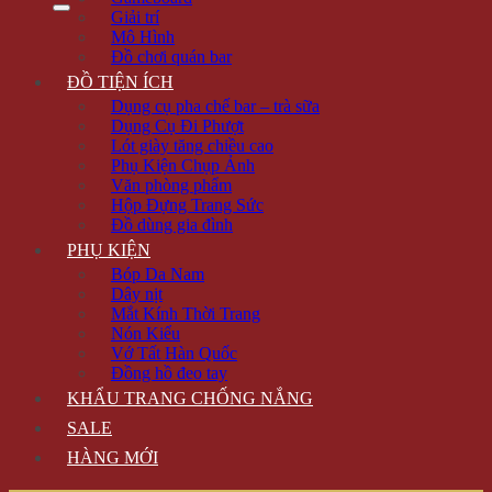
Giải trí
Mô Hình
Đồ chơi quán bar
ĐỒ TIỆN ÍCH
Dụng cụ pha chế bar – trà sữa
Dụng Cụ Đi Phượt
Lót giày tăng chiều cao
Phụ Kiện Chụp Ảnh
Văn phòng phẩm
Hộp Đựng Trang Sức
Đồ dùng gia đình
PHỤ KIỆN
Bóp Da Nam
Dây nịt
Mắt Kính Thời Trang
Nón Kiểu
Vớ Tất Hàn Quốc
Đồng hồ đeo tay
KHẨU TRANG CHỐNG NẮNG
SALE
HÀNG MỚI