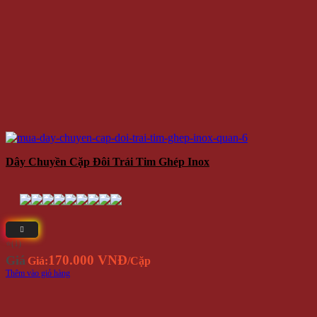
Dây Chuyền Cặp Đôi Trái Tim Ghép Inox
⭐(1)
170.000 VNĐ
Giá
Giá:
/Cặp
Thêm vào giỏ hàng