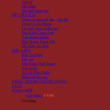
Giải trí
Mô Hình
Đồ chơi quán bar
ĐỒ TIỆN ÍCH
Dụng cụ pha chế bar – trà sữa
Dụng Cụ Đi Phượt
Lót giày tăng chiều cao
Phụ Kiện Chụp Ảnh
Văn phòng phẩm
Hộp Đựng Trang Sức
Đồ dùng gia đình
PHỤ KIỆN
Bóp Da Nam
Dây nịt
Mắt Kính Thời Trang
Nón Kiểu
Vớ Tất Hàn Quốc
Đồng hồ đeo tay
KHẨU TRANG CHỐNG NẮNG
SALE
HÀNG MỚI
Giỏ hàng /
0 VNĐ
Giỏ hàng