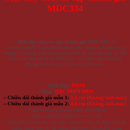
MDC334
– Mặt dây chuyền cặp thánh giá MDC334
của
winwinshop88 là sản phẩm được làm bằng chất liệu inox
không rỉ, không phai màu được thiết kế rất tinh xảo và độc
đáo. Các bạn nữ sẽ cá tính hơn, các bạn nam trông sẽ
phong trần hơn với bộ sản phẩm này.
– Chất liệu:
INOX
– Màu:
BẠC PHỐI ĐEN
– Chiều dài thánh giá mẫu 1:
5.2 cm (Không tính móc)
– Chiều dài thánh giá mẫu 2:
4.4 cm (Không tính móc)
– Thiết kế mang phong cách Hàn Quốc
– Mẫu mã thịnh hành theo trào lưu
– Chất liệu trang sức cao cấp, tôn vinh lên vẻ đẹp của bạn
– Kiểu dáng tinh tế, dễ dàng phối hợp với nhiều trang