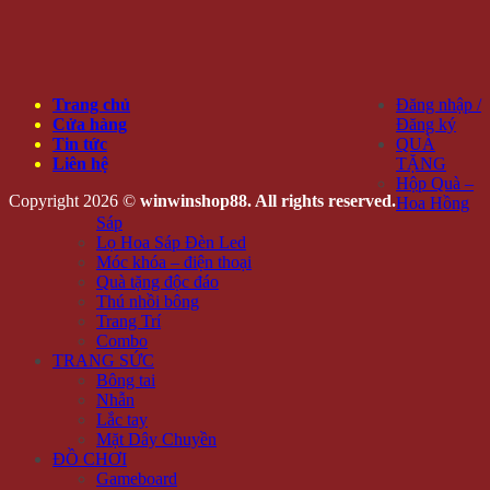
Trang chủ
Đăng nhập /
Cửa hàng
Đăng ký
Tin tức
QUÀ
Liên hệ
TẶNG
Hộp Quà –
Copyright 2026 ©
winwinshop88. All rights reserved.
Hoa Hồng
Sáp
Lọ Hoa Sáp Đèn Led
Móc khóa – điện thoại
Quà tặng độc đáo
Thú nhồi bông
Trang Trí
Combo
TRANG SỨC
Bông tai
Nhẫn
Lắc tay
Mặt Dây Chuyền
ĐỒ CHƠI
Gameboard