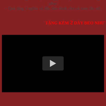
phục
– Quà tặng ý nghĩa và độc đáo dành cho cả nam lẫn nữ.
2
TẶNG KÈM
DÂY ĐEO NHƯ