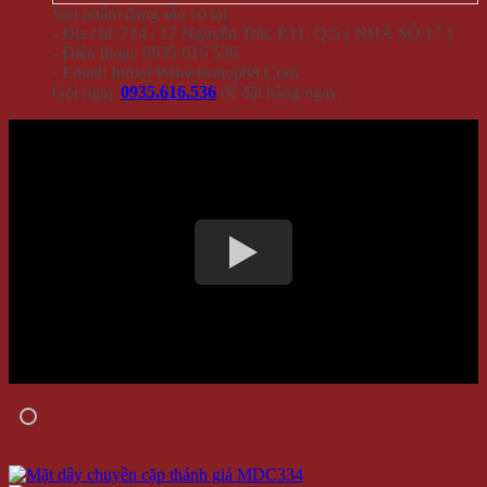
Sản phẩm đang sẵn có tại
- Địa chỉ: 714 / 17 Nguyễn Trãi, P.11, Q.5 ( NHÀ SỐ 17 )
- Điện thoại: 0935 616 536
- Email: Info@Winwinshop88.Com
Gọi ngay
0935.616.536
để đặt hàng ngay.