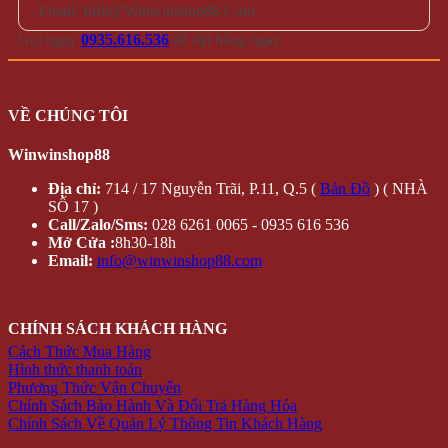
- Email: Info@Winwinshop88.Com
Gọi ngay
0935.616.536
để đặt hàng ngay.
VỀ CHÚNG TÔI
Winwinshop88
Địa chỉ:
714 / 17 Nguyễn Trãi, P.11, Q.5 (
Bản Đồ
) ( NHÀ
SỐ 17 )
Call/Zalo/Sms:
028 6261 0065 - 0935 616 536
Mở Cửa :
8h30-18h
Email:
info@winwinshop88.com
CHÍNH SÁCH KHÁCH HÀNG
Cách Thức Mua Hàng
Hình thức thanh toán
Phương Thức Vận Chuyển
Chính Sách Bảo Hành Và Đổi Trả Hàng Hóa
Chính Sách Về Quản Lý Thông Tin Khách Hàng