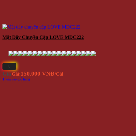
Mặt Dây Chuyền Cặp LOVE MDC222
150.000 VNĐ
Giá
Giá:
/Cái
Thêm vào giỏ hàng