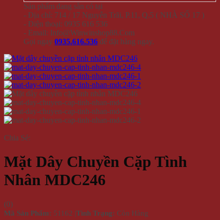
Sản phẩm đang sẵn có tại
- Địa chỉ: 714 / 17 Nguyễn Trãi, P.11, Q.5 ( NHÀ SỐ 17 )
- Điện thoại: 0935 616 536
- Email: Info@Winwinshop88.Com
Gọi ngay
0935.616.536
để đặt hàng ngay.
Chia Sẻ:
Mặt Dây Chuyền Cặp Tình
Nhân MDC246
(
0
)
Mã Sản Phẩm:
51162
|
Tình Trạng:
Còn Hàng