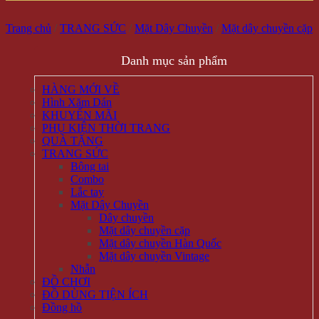
Trang chủ
/
TRANG SỨC
/
Mặt Dây Chuyền
/
Mặt dây chuyền cặp
Danh mục sản phẩm
HÀNG MỚI VỀ
Hình Xăm Dán
KHUYẾN MÃI
PHỤ KIỆN THỜI TRANG
QUÀ TẶNG
TRANG SỨC
Bông tai
Combo
Lắc tay
Mặt Dây Chuyền
Dây chuyền
Mặt dây chuyền cặp
Mặt dây chuyền Hàn Quốc
Mặt dây chuyền Vintage
Nhẫn
ĐỒ CHƠI
ĐỒ DÙNG TIỆN ÍCH
Đồng hồ