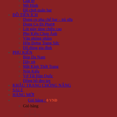
Giải trí
Mô Hình
Đồ chơi quán bar
ĐỒ TIỆN ÍCH
Dụng cụ pha chế bar – trà sữa
Dụng Cụ Đi Phượt
Lót giày tăng chiều cao
Phụ Kiện Chụp Ảnh
Văn phòng phẩm
Hộp Đựng Trang Sức
Đồ dùng gia đình
PHỤ KIỆN
Bóp Da Nam
Dây nịt
Mắt Kính Thời Trang
Nón Kiểu
Vớ Tất Hàn Quốc
Đồng hồ đeo tay
KHẨU TRANG CHỐNG NẮNG
SALE
HÀNG MỚI
Giỏ hàng /
0 VNĐ
Giỏ hàng