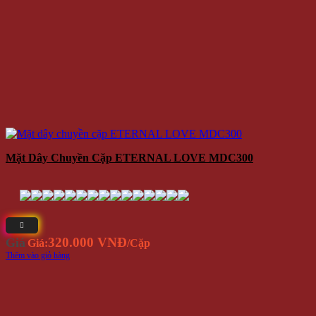
Mặt Dây Chuyền Cặp ETERNAL LOVE MDC300
320.000 VNĐ
Giá
Giá:
/Cặp
Thêm vào giỏ hàng