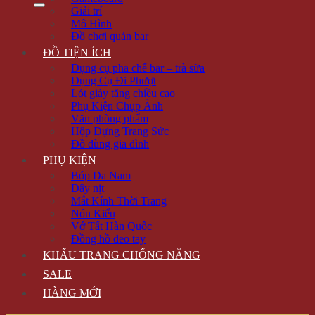
Giải trí
Mô Hình
Đồ chơi quán bar
ĐỒ TIỆN ÍCH
Dụng cụ pha chế bar – trà sữa
Dụng Cụ Đi Phượt
Lót giày tăng chiều cao
Phụ Kiện Chụp Ảnh
Văn phòng phẩm
Hộp Đựng Trang Sức
Đồ dùng gia đình
PHỤ KIỆN
Bóp Da Nam
Dây nịt
Mắt Kính Thời Trang
Nón Kiểu
Vớ Tất Hàn Quốc
Đồng hồ đeo tay
KHẨU TRANG CHỐNG NẮNG
SALE
HÀNG MỚI