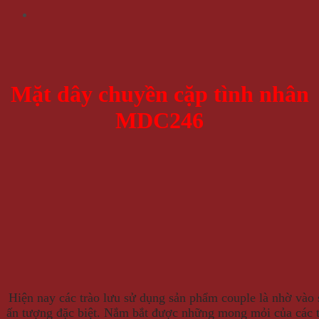
Mặt dây chuyền cặp tình nhân
MDC246
Hiện nay các trào lưu sử dụng sản phẩm couple là nhờ vào s
ấn tượng đặc biệt. Nắm bắt được những mong mỏi của các t