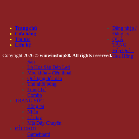
Trang chủ
Đăng nhập /
Cửa hàng
Đăng ký
Tin tức
QUÀ
Liên hệ
TẶNG
Hộp Quà –
Copyright 2026 ©
winwinshop88. All rights reserved.
Hoa Hồng
Sáp
Lọ Hoa Sáp Đèn Led
Móc khóa – điện thoại
Quà tặng độc đáo
Thú nhồi bông
Trang Trí
Combo
TRANG SỨC
Bông tai
Nhẫn
Lắc tay
Mặt Dây Chuyền
ĐỒ CHƠI
Gameboard