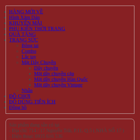
HÀNG MỚI VỀ
Hình Xăm Dán
KHUYẾN MÃI
PHỤ KIỆN THỜI TRANG
QUÀ TẶNG
TRANG SỨC
Bông tai
Combo
Lắc tay
Mặt Dây Chuyền
Dây chuyền
Mặt dây chuyền cặp
Mặt dây chuyền Hàn Quốc
Mặt dây chuyền Vintage
Nhẫn
ĐỒ CHƠI
ĐỒ DÙNG TIỆN ÍCH
Đồng hồ
Sản phẩm đang sẵn có tại
- Địa chỉ: 714 / 17 Nguyễn Trãi, P.11, Q.5 ( NHÀ SỐ 17 )
- Điện thoại: 0935 616 536