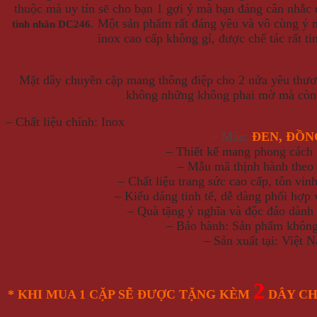
thuộc mà uy tín sẽ cho bạn 1 gợi ý mà bạn đáng cân nhắc
. Một sản phẩm rất đáng yêu và vô cùng ý 
tình nhân DC246
inox cao cấp không gỉ, được chế tác rất ti
Mặt dây chuyền cặp mang thông điệp cho 2 nửa yêu thươn
không những không phai mờ mà còn 
– Chất liệu chính: Inox
– Màu:
ĐEN, ĐỒN
– Thiết kế mang phong cách
– Mẫu mã thịnh hành theo 
– Chất liệu trang sức cao cấp, tôn vin
– Kiểu dáng tinh tế, dễ dàng phối hợp 
– Quà tặng ý nghĩa và độc đáo dành
– Bảo hành: Sản phẩm không
– Sản xuất tại: Việt 
2
* KHI MUA 1 CẶP SẼ ĐƯỢC TẶNG KÈM
DÂY CH