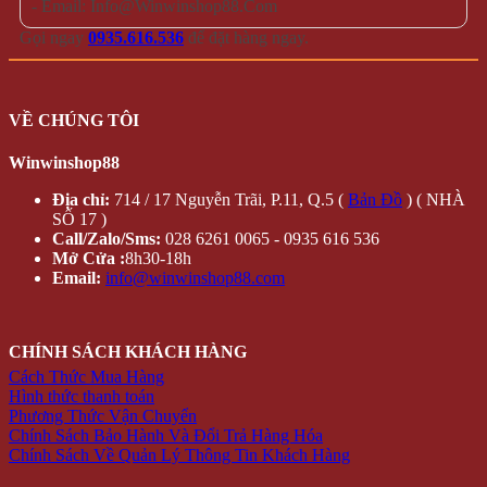
- Email: Info@Winwinshop88.Com
Gọi ngay
0935.616.536
để đặt hàng ngay.
VỀ CHÚNG TÔI
Winwinshop88
Địa chỉ:
714 / 17 Nguyễn Trãi, P.11, Q.5 (
Bản Đồ
) ( NHÀ
SỐ 17 )
Call/Zalo/Sms:
028 6261 0065 - 0935 616 536
Mở Cửa :
8h30-18h
Email:
info@winwinshop88.com
CHÍNH SÁCH KHÁCH HÀNG
Cách Thức Mua Hàng
Hình thức thanh toán
Phương Thức Vận Chuyển
Chính Sách Bảo Hành Và Đổi Trả Hàng Hóa
Chính Sách Về Quản Lý Thông Tin Khách Hàng