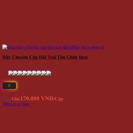
Dây Chuyền Cặp Đôi Trái Tim Ghép Inox
⭐(1)
170.000 VNĐ
Giá
Giá:
/Cặp
Thêm vào giỏ hàng