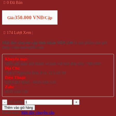
0 Đã Bán
350.000 VNĐ
Giá:
/Cặp
174 Lượt Xem
Mặt dây chuyền cặp tình nhân MDC246
là sản phẩm của gift
shop winwinshop88.com
Khuyến mại:
Miễn phí giao nội thành và tỉnh với hoá đơn trên >500.000
Địa Chỉ:
714/17 Nguyễn Trãi, P.11, Q.5 HCM
Điện Thoại:
028 6261 0065 - 0935 616 536
Zalo:
0935 616 536
Số lượng
Thêm vào giỏ hàng
Danh mục:
Mặt dây chuyền cặp