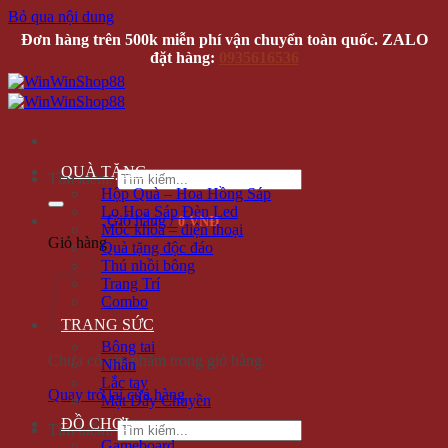
Bỏ qua nội dung
Đơn hàng trên 500k miễn phí vận chuyển toàn quốc. ZALO
đặt hàng:
0935616536
QUÀ TẶNG
Tìm kiếm:
Hộp Quà – Hoa Hồng Sáp
Lọ Hoa Sáp Đèn Led
Giỏ hàng /
0 VNĐ
Móc khóa – điện thoại
Giỏ hàng
Quà tặng độc đáo
Thú nhồi bông
Trang Trí
Combo
TRANG SỨC
Bông tai
Chưa có sản phẩm trong giỏ hàng.
Nhẫn
Lắc tay
Quay trở lại cửa hàng
Mặt Dây Chuyền
ĐỒ CHƠI
Tìm kiếm:
Gameboard