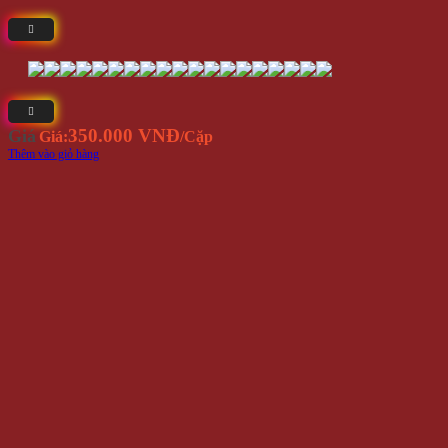
350.000 VNĐ
Giá
Giá:
/Cặp
Thêm vào giỏ hàng