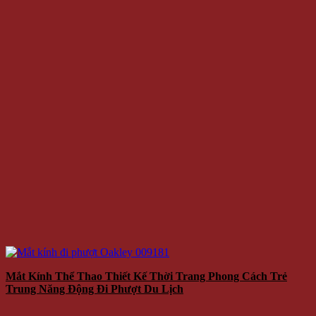
Mắt Kính Hàn Quốc Unisex MK153
99.000 VNĐ
Giá
Giá:
/Cái
Thêm vào giỏ hàng