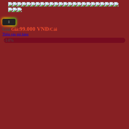
Mắt Kính Phân Cực Polarized Hàn Quốc M209