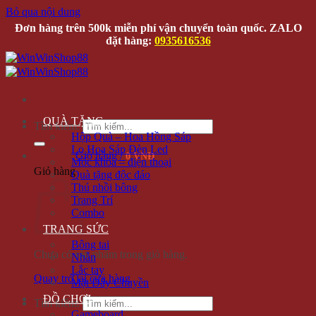
Bỏ qua nội dung
Đơn hàng trên 500k miễn phí vận chuyển toàn quốc. ZALO
đặt hàng:
0935616536
QUÀ TẶNG
Tìm kiếm:
Hộp Quà – Hoa Hồng Sáp
Lọ Hoa Sáp Đèn Led
Giỏ hàng /
0 VNĐ
Móc khóa – điện thoại
Giỏ hàng
Quà tặng độc đáo
Thú nhồi bông
Trang Trí
Combo
TRANG SỨC
Bông tai
Chưa có sản phẩm trong giỏ hàng.
Nhẫn
Lắc tay
Quay trở lại cửa hàng
Mặt Dây Chuyền
ĐỒ CHƠI
Tìm kiếm:
Gameboard