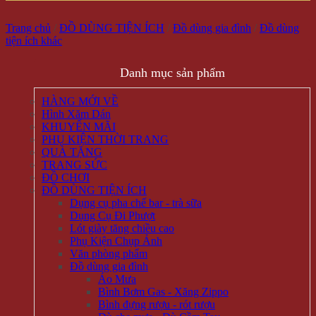
Trang chủ
/
ĐỒ DÙNG TIỆN ÍCH
/
Đồ dùng gia đình
/
Đồ dùng
tiện ích khác
Danh mục sản phẩm
HÀNG MỚI VỀ
Hình Xăm Dán
KHUYẾN MÃI
PHỤ KIỆN THỜI TRANG
QUÀ TẶNG
TRANG SỨC
ĐỒ CHƠI
ĐỒ DÙNG TIỆN ÍCH
Dụng cụ pha chế bar - trà sữa
Dụng Cụ Đi Phượt
Lót giày tăng chiều cao
Phụ Kiện Chụp Ảnh
Văn phòng phẩm
Đồ dùng gia đình
Áo Mưa
Bình Bơm Gas - Xăng Zippo
Bình đựng rượu - rót rượu