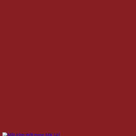
Mắt Kính Giả Cận Hàn Quốc MK142
120.000 VNĐ
Giá
Giá:
/Cái
Thêm vào giỏ hàng