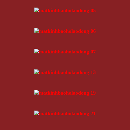
Mắt Kính Thời Trang MK141
149.000 VNĐ
Giá
Giá:
/Cái
Thêm vào giỏ hàng