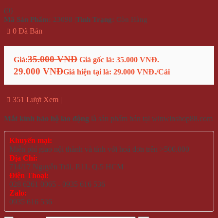
(
0
)
Mã Sản Phẩm:
23098
|
Tình Trạng:
Còn Hàng
0 Đã Bán
35.000 VNĐ
Giá:
Giá gốc là: 35.000 VNĐ.
29.000 VNĐ
Giá hiện tại là: 29.000 VNĐ.
/Cái
351 Lượt Xem
Mắt kính bảo hộ lao động
là sản phẩm bán tại winwinshop88.com
Khuyến mại:
Miễn phí giao nội thành và tỉnh với hoá đơn trên >500.000
Địa Chỉ:
714/17 Nguyễn Trãi, P.11, Q.5 HCM
Điện Thoại:
028 6261 0065 - 0935 616 536
Zalo:
0935 616 536