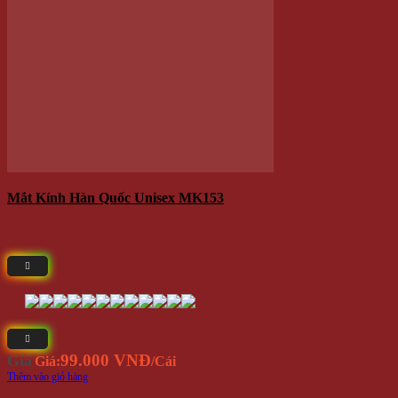
Địa chỉ:
714 / 17 Nguyễn Trãi, P.11, Q.5 (
Bản Đồ
) ( NHÀ
SỐ 17 )
Call/Zalo/Sms:
028 6261 0065 - 0935 616 536
Mở Cửa :
8h30-18h
Email:
info@winwinshop88.com
CHÍNH SÁCH KHÁCH HÀNG
Cách Thức Mua Hàng
Hình thức thanh toán
Phương Thức Vận Chuyển
Chính Sách Bảo Hành Và Đổi Trả Hàng Hóa
Chính Sách Về Quản Lý Thông Tin Khách Hàng