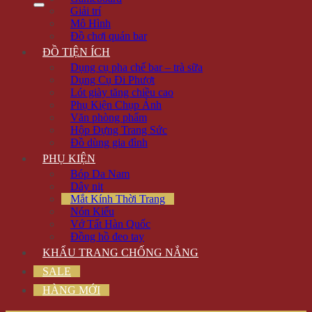
Giải trí
Mô Hình
Đồ chơi quán bar
ĐỒ TIỆN ÍCH
Dụng cụ pha chế bar – trà sữa
Dụng Cụ Đi Phượt
Lót giày tăng chiều cao
Phụ Kiện Chụp Ảnh
Văn phòng phẩm
Hộp Đựng Trang Sức
Đồ dùng gia đình
PHỤ KIỆN
Bóp Da Nam
Dây nịt
Mắt Kính Thời Trang
Nón Kiểu
Vớ Tất Hàn Quốc
Đồng hồ đeo tay
KHẨU TRANG CHỐNG NẮNG
SALE
HÀNG MỚI