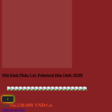
Trang chủ
Đăng nhập /
Cửa hàng
Đăng ký
Tin tức
QUÀ
Liên hệ
TẶNG
Hộp Quà –
Copyright 2026 ©
winwinshop88. All rights reserved.
Hoa Hồng
Sáp
Lọ Hoa Sáp Đèn Led
Móc khóa – điện thoại
Quà tặng độc đáo
Thú nhồi bông
Trang Trí
Combo
TRANG SỨC
Bông tai
Nhẫn
Lắc tay
Mặt Dây Chuyền
ĐỒ CHƠI