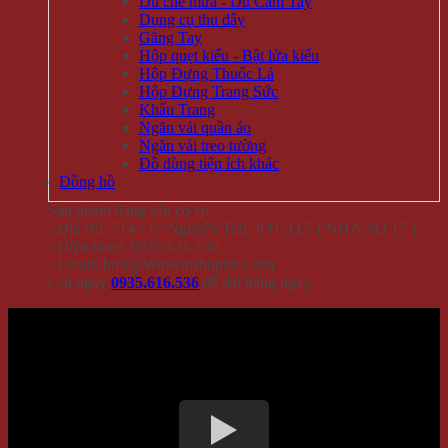
Dù che mưa - Dù Cầm Tay
Dụng cụ thu dây
Găng Tay
Hộp quẹt kiểu - Bật lửa kiểu
Hộp Đựng Thuốc Lá
Hộp Đựng Trang Sức
Khẩu Trang
Ngăn vải quần áo
Ngăn vải treo tường
Đồ dùng tiện ích khác
Đồng hồ
Sản phẩm đang sẵn có tại
- Địa chỉ: 714 / 17 Nguyễn Trãi, P.11, Q.5 ( NHÀ SỐ 17 )
- Điện thoại: 0935 616 536
- Email: Info@Winwinshop88.Com
Gọi ngay
0935.616.536
để đặt hàng ngay.