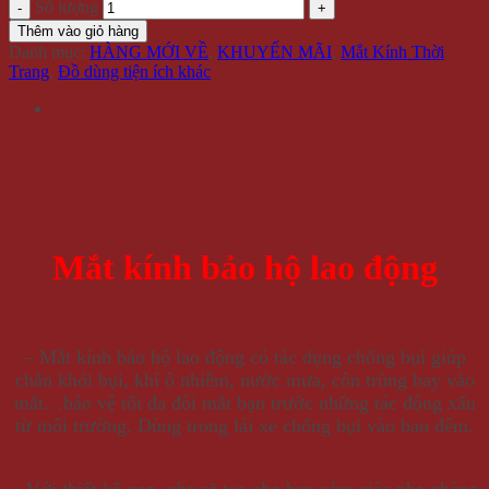
Số lượng
Thêm vào giỏ hàng
Danh mục:
HÀNG MỚI VỀ
,
KHUYẾN MÃI
,
Mắt Kính Thời
Trang
,
Đồ dùng tiện ích khác
Mắt kính bảo hộ lao động
– Mắt kính bảo hộ lao động có tác dụng chống bụi giúp
chắn khói bụi, khí ô nhiễm, nước mưa, côn trùng bay vào
mắt…bảo vệ tối đa đôi mắt bạn trước những tác động xấu
từ môi trường. Dùng trong lái xe chống bụi vào ban đêm.
– Với thiết kế gọn, nhẹ sẽ tạo cho bạn cảm giác nhẹ nhàng