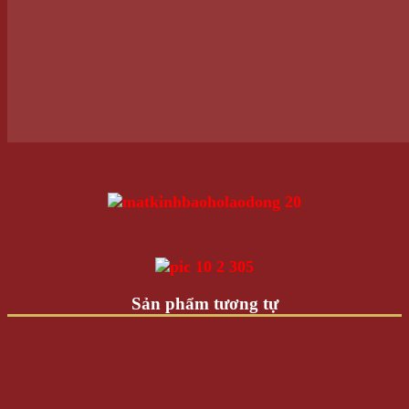
249.000 VNĐ
Giá
Giá:
/Cái
Thêm vào giỏ hàng