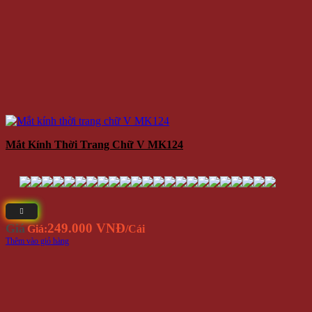
199.000 VNĐ
Giá
Giá:
/Cái
Thêm vào giỏ hàng
Danh mục sản phẩm
HÀNG MỚI VỀ
Hình Xăm Dán
KHUYẾN MÃI
PHỤ KIỆN THỜI TRANG
QUÀ TẶNG
TRANG SỨC
ĐỒ CHƠI
ĐỒ DÙNG TIỆN ÍCH
Dụng cụ pha chế bar - trà sữa
Dụng Cụ Đi Phượt
Lót giày tăng chiều cao
Phụ Kiện Chụp Ảnh
Văn phòng phẩm
Đồ dùng gia đình
Áo Mưa
Bình Bơm Gas - Xăng Zippo
Bình đựng rượu - rót rượu