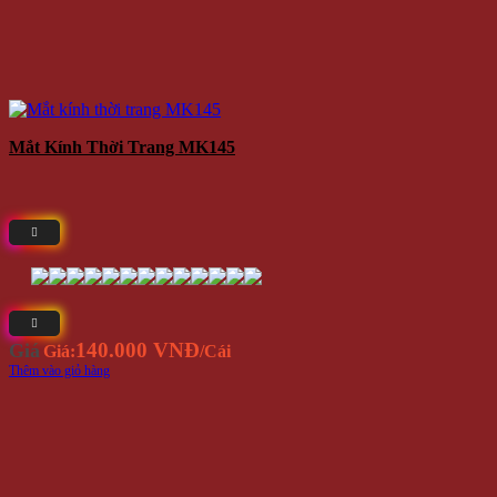
Mắt Kính Thời Trang MK145
140.000 VNĐ
Giá
Giá:
/Cái
Thêm vào giỏ hàng