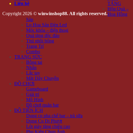
Liên hệ
TẶNG
Hộp Quà –
Copyright 2026 ©
winwinshop88. All rights reserved.
Hoa Hồng
Sáp
Lọ Hoa Sáp Đèn Led
Móc khóa – điện thoại
Quà tặng độc đáo
Thú nhồi bông
Trang Trí
Combo
TRANG SỨC
Bông tai
Nhẫn
Lắc tay
Mặt Dây Chuyền
ĐỒ CHƠI
Gameboard
Giải trí
Mô Hình
Đồ chơi quán bar
ĐỒ TIỆN ÍCH
Dụng cụ pha chế bar – trà sữa
Dụng Cụ Đi Phượt
Lót giày tăng chiều cao
Phụ Kiện Chụp Ảnh