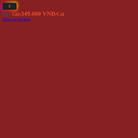
349.000 VNĐ
Giá
Giá:
/Cái
Thêm vào giỏ hàng