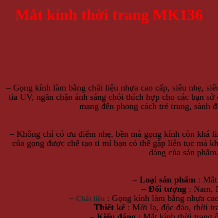
Mắt kính thời trang MK136
– Gọng kính làm bằng chất liệu nhựa cao cấp, siêu nhẹ, si
tia UV, ngăn chặn ánh sáng chói thích hợp cho các bạn sử 
mang đến phong cách trẻ trung, sành đ
– Không chỉ có ưu điểm nhẹ, bền mà gọng kính còn khá li
của gọng được chế tạo tỉ mỉ bạn có thể gập liên tục mà 
dáng của sản phẩm
–
Loại sản phẩm
:
Mắt
–
Đối tượng
:
Nam, 
–
:
Gọng kính làm bằng nhựa cao 
Chất liệu
–
Thiết kế
:
Mới lạ, độc đáo, thời tr
–
Kiểu dáng
:
Mắt kính thời trang 