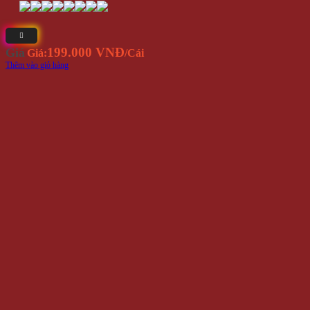
199.000 VNĐ
Giá
Giá:
/Cái
Thêm vào giỏ hàng