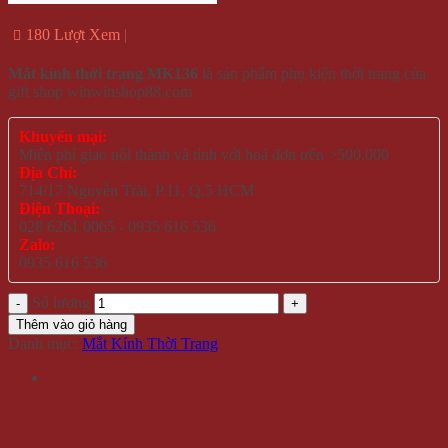
180 Lượt Xem
Mắt kính thời trang MK136
là sản phẩm phụ kiện thời trang của
gift shop winwinshop88.com
Khuyến mại:
Miễn phí giao nội thành và tỉnh với hoá đơn trên >500.000
Địa Chỉ:
714/17 Nguyễn Trãi, P.11, Q.5 HCM
Điện Thoại:
028 6261 0065 - 0935 616 536
Zalo:
0935 616 536
Số lượng
Thêm vào giỏ hàng
Danh mục:
Mắt Kính Thời Trang