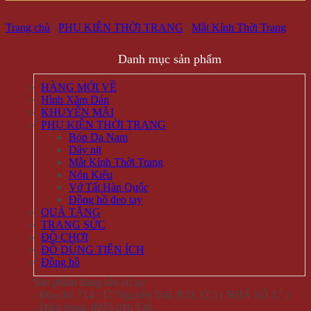
Trang chủ
/
PHỤ KIỆN THỜI TRANG
/
Mắt Kính Thời Trang
Danh mục sản phẩm
HÀNG MỚI VỀ
Hình Xăm Dán
KHUYẾN MÃI
PHỤ KIỆN THỜI TRANG
Bóp Da Nam
Dây nịt
Mắt Kính Thời Trang
Nón Kiểu
Vớ Tất Hàn Quốc
Đồng hồ đeo tay
QUÀ TẶNG
TRANG SỨC
ĐỒ CHƠI
ĐỒ DÙNG TIỆN ÍCH
Đồng hồ
Sản phẩm đang sẵn có tại
- Địa chỉ: 714 / 17 Nguyễn Trãi, P.11, Q.5 ( NHÀ SỐ 17 )
- Điện thoại: 0935 616 536