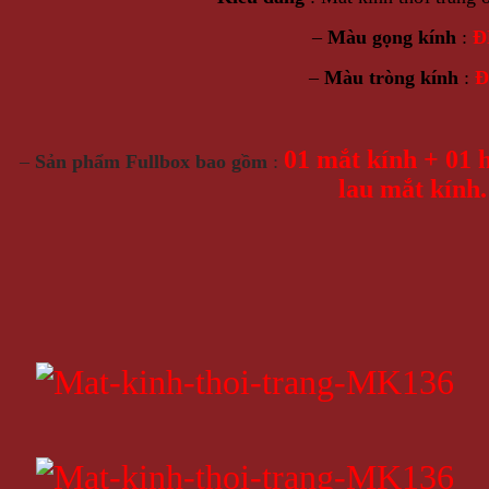
–
Màu gọng kính
:
Đ
–
Màu tròng kính
:
Đ
01 mắt kính
+ 01 h
–
Sản phẩm Fullbox bao gồm
:
lau mắt kính.