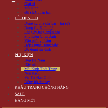
Giải trí
Mô Hình
Đồ chơi quán bar
ĐỒ TIỆN ÍCH
Dụng cụ pha chế bar – trà sữa
Dụng Cụ Đi Phượt
Lót giày tăng chiều cao
Phụ Kiện Chụp Ảnh
Văn phòng phẩm
Hộp Đựng Trang Sức
Đồ dùng gia đình
PHỤ KIỆN
Bóp Da Nam
Dây nịt
Mắt Kính Thời Trang
Nón Kiểu
Vớ Tất Hàn Quốc
Đồng hồ đeo tay
KHẨU TRANG CHỐNG NẮNG
SALE
HÀNG MỚI