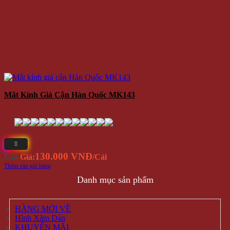
Mắt Kính Giả Cận Hàn Quốc MK143
130.000 VNĐ
Giá
Giá:
/Cái
Thêm vào giỏ hàng
Danh mục sản phẩm
HÀNG MỚI VỀ
Hình Xăm Dán
KHUYẾN MÃI