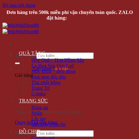
Bỏ qua nội dung
Đơn hàng trên 500k miễn phí vận chuyển toàn quốc. ZALO
đặt hàng:
0935616536
QUÀ TẶNG
Tìm kiếm:
Hộp Quà – Hoa Hồng Sáp
Lọ Hoa Sáp Đèn Led
Giỏ hàng /
0 VNĐ
Móc khóa – điện thoại
Giỏ hàng
Quà tặng độc đáo
Thú nhồi bông
Trang Trí
Combo
TRANG SỨC
Bông tai
Chưa có sản phẩm trong giỏ hàng.
Nhẫn
Lắc tay
Quay trở lại cửa hàng
Mặt Dây Chuyền
ĐỒ CHƠI
Tìm kiếm:
Gameboard