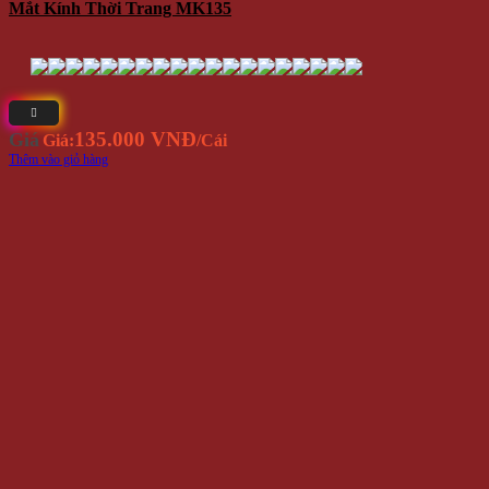
Mắt Kính Thời Trang MK135
135.000 VNĐ
Giá
Giá:
/Cái
Thêm vào giỏ hàng