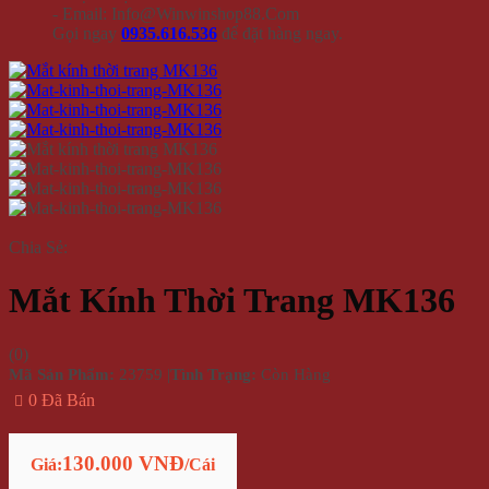
- Email: Info@Winwinshop88.Com
Gọi ngay
0935.616.536
để đặt hàng ngay.
Chia Sẻ:
Mắt Kính Thời Trang MK136
(
0
)
Mã Sản Phẩm:
23759
|
Tình Trạng:
Còn Hàng
0 Đã Bán
130.000 VNĐ
Giá:
/Cái