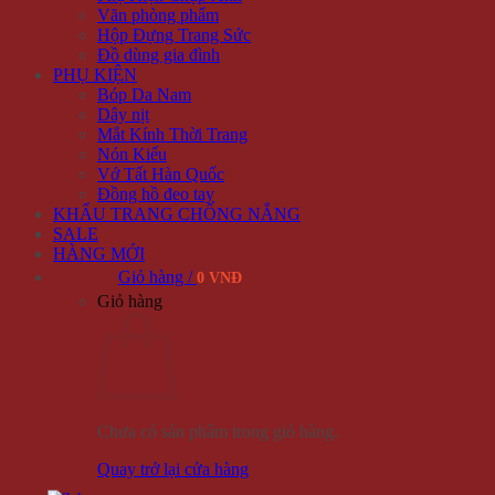
Văn phòng phẩm
Hộp Đựng Trang Sức
Đồ dùng gia đình
PHỤ KIỆN
Bóp Da Nam
Dây nịt
Mắt Kính Thời Trang
Nón Kiểu
Vớ Tất Hàn Quốc
Đồng hồ đeo tay
KHẨU TRANG CHỐNG NẮNG
SALE
HÀNG MỚI
Giỏ hàng /
0 VNĐ
Giỏ hàng
Chưa có sản phẩm trong giỏ hàng.
Quay trở lại cửa hàng