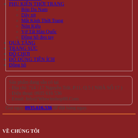
PHỤ KIỆN THỜI TRANG
Bóp Da Nam
Dây nịt
Mắt Kính Thời Trang
Nón Kiểu
Vớ Tất Hàn Quốc
Đồng hồ đeo tay
QUÀ TẶNG
TRANG SỨC
ĐỒ CHƠI
ĐỒ DÙNG TIỆN ÍCH
Đồng hồ
Sản phẩm đang sẵn có tại
- Địa chỉ: 714 / 17 Nguyễn Trãi, P.11, Q.5 ( NHÀ SỐ 17 )
- Điện thoại: 0935 616 536
- Email: Info@Winwinshop88.Com
Gọi ngay
0935.616.536
để đặt hàng ngay.
VỀ CHÚNG TÔI