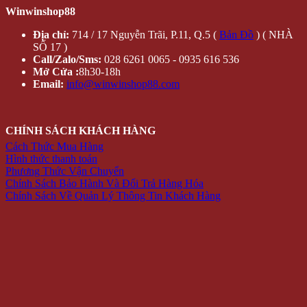
Winwinshop88
Địa chỉ:
714 / 17 Nguyễn Trãi, P.11, Q.5 (
Bản Đồ
) ( NHÀ
SỐ 17 )
Call/Zalo/Sms:
028 6261 0065 - 0935 616 536
Mở Cửa :
8h30-18h
Email:
info@winwinshop88.com
CHÍNH SÁCH KHÁCH HÀNG
Cách Thức Mua Hàng
Hình thức thanh toán
Phương Thức Vận Chuyển
Chính Sách Bảo Hành Và Đổi Trả Hàng Hóa
Chính Sách Về Quản Lý Thông Tin Khách Hàng