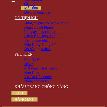
Giải trí
Mô Hình
Đồ chơi quán bar
ĐỒ TIỆN ÍCH
Dụng cụ pha chế bar – trà sữa
Dụng Cụ Đi Phượt
Lót giày tăng chiều cao
Phụ Kiện Chụp Ảnh
Văn phòng phẩm
Hộp Đựng Trang Sức
Đồ dùng gia đình
PHỤ KIỆN
Bóp Da Nam
Dây nịt
Mắt Kính Thời Trang
Nón Kiểu
Vớ Tất Hàn Quốc
Đồng hồ đeo tay
KHẨU TRANG CHỐNG NẮNG
SALE
HÀNG MỚI