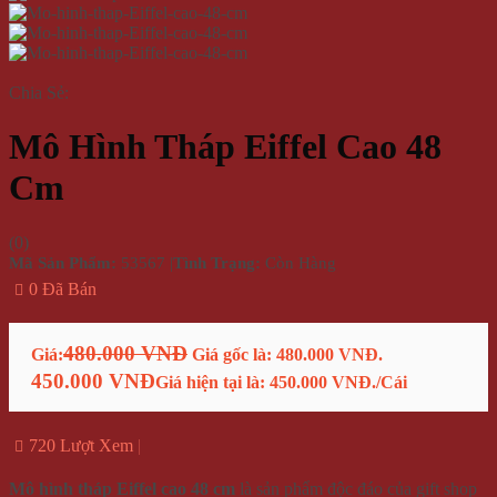
Chia Sẻ:
Mô Hình Tháp Eiffel Cao 48
Cm
(
0
)
Mã Sản Phẩm:
53567
|
Tình Trạng:
Còn Hàng
0 Đã Bán
480.000 VNĐ
Giá:
Giá gốc là: 480.000 VNĐ.
450.000 VNĐ
Giá hiện tại là: 450.000 VNĐ.
/Cái
720 Lượt Xem
Mô hình tháp Eiffel cao 48 cm
là sản phẩm độc đáo của gift shop