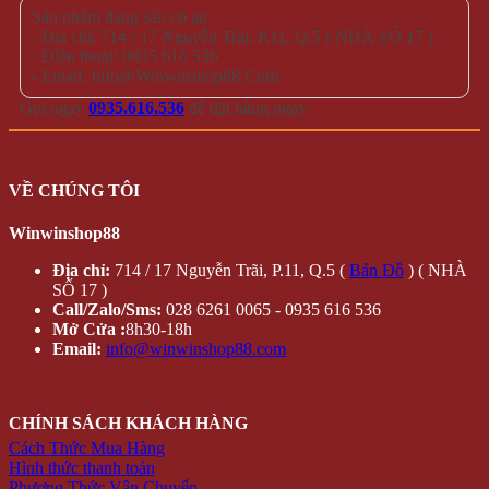
Sản phẩm đang sẵn có tại
- Địa chỉ: 714 / 17 Nguyễn Trãi, P.11, Q.5 ( NHÀ SỐ 17 )
- Điện thoại: 0935 616 536
- Email: Info@Winwinshop88.Com
Gọi ngay
0935.616.536
để đặt hàng ngay.
VỀ CHÚNG TÔI
Winwinshop88
Địa chỉ:
714 / 17 Nguyễn Trãi, P.11, Q.5 (
Bản Đồ
) ( NHÀ
SỐ 17 )
Call/Zalo/Sms:
028 6261 0065 - 0935 616 536
Mở Cửa :
8h30-18h
Email:
info@winwinshop88.com
CHÍNH SÁCH KHÁCH HÀNG
Cách Thức Mua Hàng
Hình thức thanh toán
Phương Thức Vận Chuyển