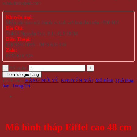
winwinshop88.com
Khuyến mại:
Miễn phí giao nội thành và tỉnh với hoá đơn trên >500.000
Địa Chỉ:
714/17 Nguyễn Trãi, P.11, Q.5 HCM
Điện Thoại:
028 6261 0065 - 0935 616 536
Zalo:
0935 616 536
Số lượng
Thêm vào giỏ hàng
Danh mục:
HÀNG MỚI VỀ
,
KHUYẾN MÃI
,
Mô Hình
,
Quà tặng
bạn
,
Trang Trí
Mô hình tháp Eiffel cao 48 cm