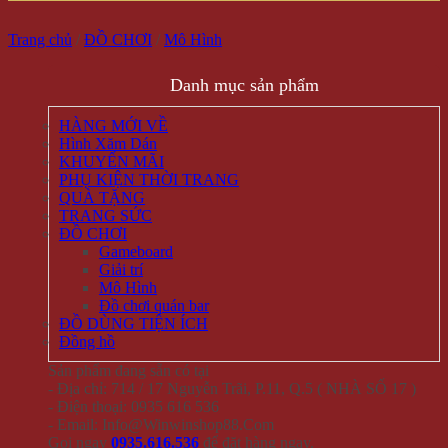
Trang chủ
/
ĐỒ CHƠI
/
Mô Hình
Danh mục sản phẩm
HÀNG MỚI VỀ
Hình Xăm Dán
KHUYẾN MÃI
PHỤ KIỆN THỜI TRANG
QUÀ TẶNG
TRANG SỨC
ĐỒ CHƠI
Gameboard
Giải trí
Mô Hình
Đồ chơi quán bar
ĐỒ DÙNG TIỆN ÍCH
Đồng hồ
Sản phẩm đang sẵn có tại
- Địa chỉ: 714 / 17 Nguyễn Trãi, P.11, Q.5 ( NHÀ SỐ 17 )
- Điện thoại: 0935 616 536
- Email: Info@Winwinshop88.Com
Gọi ngay
0935.616.536
để đặt hàng ngay.