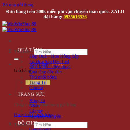
Bỏ qua nội dung
Đơn hàng trên 500k miễn phí vận chuyển toàn quốc. ZALO
đặt hàng:
0935616536
QUÀ TẶNG
Tìm kiếm:
Hộp Quà – Hoa Hồng Sáp
Lọ Hoa Sáp Đèn Led
Giỏ hàng /
0 VNĐ
Móc khóa – điện thoại
Giỏ hàng
Quà tặng độc đáo
Thú nhồi bông
Trang Trí
Combo
TRANG SỨC
Bông tai
Chưa có sản phẩm trong giỏ hàng.
Nhẫn
Lắc tay
Quay trở lại cửa hàng
Mặt Dây Chuyền
ĐỒ CHƠI
Tìm kiếm:
Gameboard