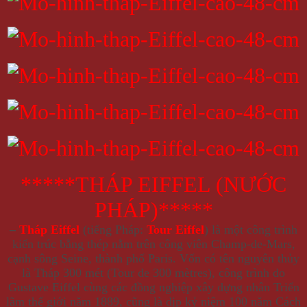
*****THÁP EIFFEL (NƯỚC
PHÁP)*****
–
Tháp Eiffel
(tiếng Pháp:
Tour Eiffel
) là một công trình
kiến trúc bằng thép nằm trên công viên Champ-de-Mars,
cạnh sông Seine, thành phố Paris. Vốn có tên nguyên thủy
là Tháp 300 mét (Tour de 300 mètres), công trình do
Gustave Eiffel cùng các đồng nghiệp xây dựng nhân Triển
lãm thế giới năm 1889, cũng là dịp kỷ niệm 100 năm Cách