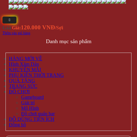
120.000 VNĐ
Giá
Giá:
/Sợi
Thêm vào giỏ hàng
Danh mục sản phẩm
HÀNG MỚI VỀ
Hình Xăm Dán
KHUYẾN MÃI
PHỤ KIỆN THỜI TRANG
QUÀ TẶNG
TRANG SỨC
ĐỒ CHƠI
Gameboard
Giải trí
Mô Hình
Đồ chơi quán bar
ĐỒ DÙNG TIỆN ÍCH
Đồng hồ