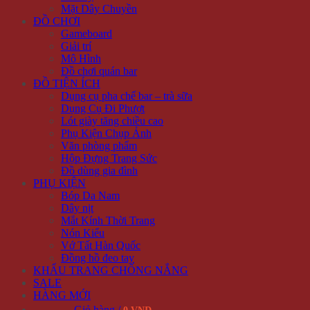
Mặt Dây Chuyền
ĐỒ CHƠI
Gameboard
Giải trí
Mô Hình
Đồ chơi quán bar
ĐỒ TIỆN ÍCH
Dụng cụ pha chế bar – trà sữa
Dụng Cụ Đi Phượt
Lót giày tăng chiều cao
Phụ Kiện Chụp Ảnh
Văn phòng phẩm
Hộp Đựng Trang Sức
Đồ dùng gia đình
PHỤ KIỆN
Bóp Da Nam
Dây nịt
Mắt Kính Thời Trang
Nón Kiểu
Vớ Tất Hàn Quốc
Đồng hồ đeo tay
KHẨU TRANG CHỐNG NẮNG
SALE
HÀNG MỚI
Giỏ hàng /