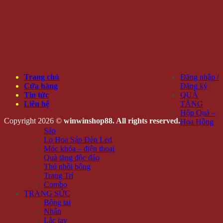
Trang chủ
Đăng nhập /
Cửa hàng
Đăng ký
Tin tức
QUÀ
Liên hệ
TẶNG
Hộp Quà –
Copyright 2026 ©
winwinshop88. All rights reserved.
Hoa Hồng
Sáp
Lọ Hoa Sáp Đèn Led
Móc khóa – điện thoại
Quà tặng độc đáo
Thú nhồi bông
Trang Trí
Combo
TRANG SỨC
Bông tai
Nhẫn
Lắc tay