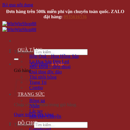
Bỏ qua nội dung
Đơn hàng trên 500k miễn phí vận chuyển toàn quốc. ZALO
đặt hàng:
0935616536
QUÀ TẶNG
Tìm kiếm:
Hộp Quà – Hoa Hồng Sáp
Lọ Hoa Sáp Đèn Led
Giỏ hàng /
0 VNĐ
Móc khóa – điện thoại
Giỏ hàng
Quà tặng độc đáo
Thú nhồi bông
Trang Trí
Combo
TRANG SỨC
Bông tai
Chưa có sản phẩm trong giỏ hàng.
Nhẫn
Lắc tay
Quay trở lại cửa hàng
Mặt Dây Chuyền
ĐỒ CHƠI
Tìm kiếm:
Gameboard