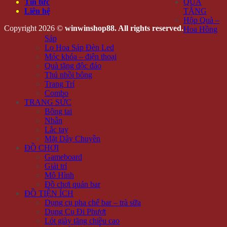
Tin tức
QUÀ
Liên hệ
TẶNG
Hộp Quà –
Copyright 2026 ©
winwinshop88. All rights reserved.
Hoa Hồng
Sáp
Lọ Hoa Sáp Đèn Led
Móc khóa – điện thoại
Quà tặng độc đáo
Thú nhồi bông
Trang Trí
Combo
TRANG SỨC
Bông tai
Nhẫn
Lắc tay
Mặt Dây Chuyền
ĐỒ CHƠI
Gameboard
Giải trí
Mô Hình
Đồ chơi quán bar
ĐỒ TIỆN ÍCH
Dụng cụ pha chế bar – trà sữa
Dụng Cụ Đi Phượt
Lót giày tăng chiều cao