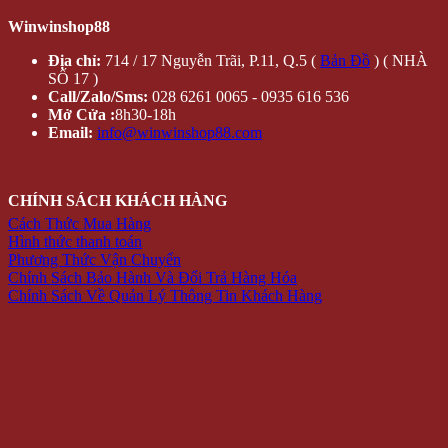
Winwinshop88
Địa chỉ:
714 / 17 Nguyễn Trãi, P.11, Q.5 (
Bản Đồ
) ( NHÀ
SỐ 17 )
Call/Zalo/Sms:
028 6261 0065 - 0935 616 536
Mở Cửa :
8h30-18h
Email:
info@winwinshop88.com
CHÍNH SÁCH KHÁCH HÀNG
Cách Thức Mua Hàng
Hình thức thanh toán
Phương Thức Vận Chuyển
Chính Sách Bảo Hành Và Đổi Trả Hàng Hóa
Chính Sách Về Quản Lý Thông Tin Khách Hàng