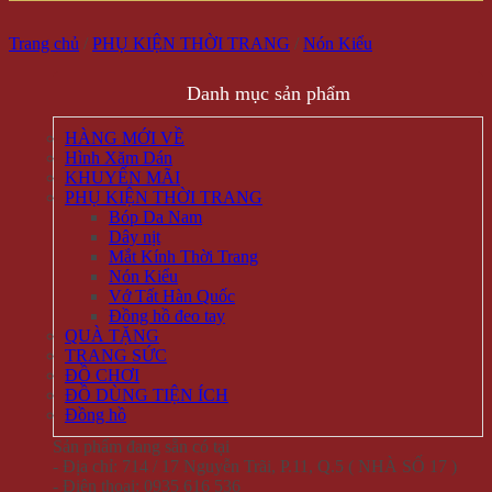
Trang chủ
/
PHỤ KIỆN THỜI TRANG
/
Nón Kiểu
Danh mục sản phẩm
HÀNG MỚI VỀ
Hình Xăm Dán
KHUYẾN MÃI
PHỤ KIỆN THỜI TRANG
Bóp Da Nam
Dây nịt
Mắt Kính Thời Trang
Nón Kiểu
Vớ Tất Hàn Quốc
Đồng hồ đeo tay
QUÀ TẶNG
TRANG SỨC
ĐỒ CHƠI
ĐỒ DÙNG TIỆN ÍCH
Đồng hồ
Sản phẩm đang sẵn có tại
- Địa chỉ: 714 / 17 Nguyễn Trãi, P.11, Q.5 ( NHÀ SỐ 17 )
- Điện thoại: 0935 616 536