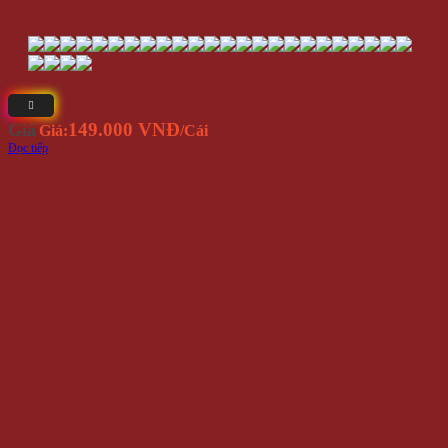
149.000 VNĐ
Giá
Giá:
/Cái
Đọc tiếp