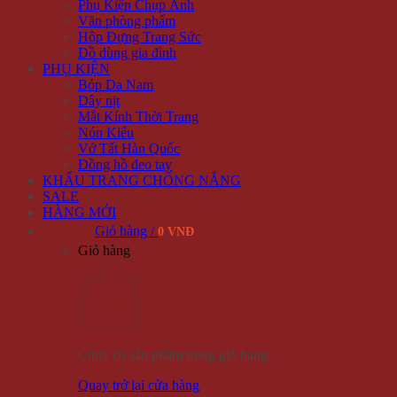
Phụ Kiện Chụp Ảnh
Văn phòng phẩm
Hộp Đựng Trang Sức
Đồ dùng gia đình
PHỤ KIỆN
Bóp Da Nam
Dây nịt
Mắt Kính Thời Trang
Nón Kiểu
Vớ Tất Hàn Quốc
Đồng hồ đeo tay
KHẨU TRANG CHỐNG NẮNG
SALE
HÀNG MỚI
Giỏ hàng /
0 VNĐ
Giỏ hàng
Chưa có sản phẩm trong giỏ hàng.
Quay trở lại cửa hàng