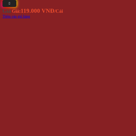
119.000 VNĐ
Giá
Giá:
/Cái
Thêm vào giỏ hàng