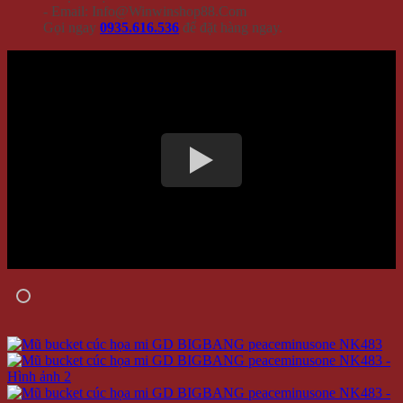
- Email: Info@Winwinshop88.Com
Gọi ngay
0935.616.536
để đặt hàng ngay.