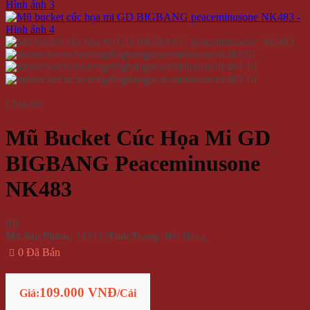
Chia Sẻ:
Mũ Bucket Cúc Họa Mi GD
BIGBANG Peaceminusone
NK483
(
0
)
Mã Sản Phẩm:
14213
|
Tình Trạng
: Hết Hàng
0 Đã Bán
109.000 VNĐ
Giá:
/Cái