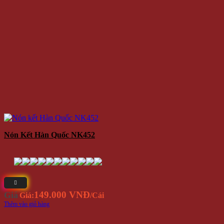
Nón Kết Hàn Quốc NK452
149.000 VNĐ
Giá
Giá:
/Cái
Thêm vào giỏ hàng