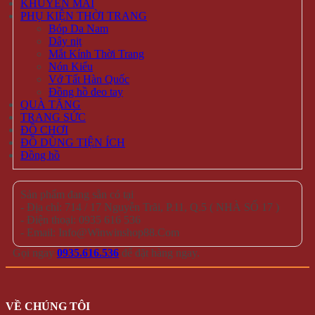
KHUYẾN MÃI
PHỤ KIỆN THỜI TRANG
Bóp Da Nam
Dây nịt
Mắt Kính Thời Trang
Nón Kiểu
Vớ Tất Hàn Quốc
Đồng hồ đeo tay
QUÀ TẶNG
TRANG SỨC
ĐỒ CHƠI
ĐỒ DÙNG TIỆN ÍCH
Đồng hồ
Sản phẩm đang sẵn có tại
- Địa chỉ: 714 / 17 Nguyễn Trãi, P.11, Q.5 ( NHÀ SỐ 17 )
- Điện thoại: 0935 616 536
- Email: Info@Winwinshop88.Com
Gọi ngay
0935.616.536
để đặt hàng ngay.
VỀ CHÚNG TÔI