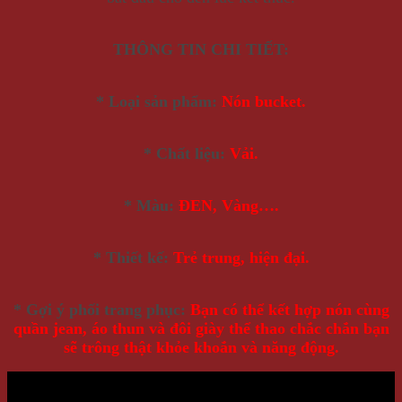
THÔNG TIN CHI TIẾT:
* Loại sản phẩm:
Nón bucket.
* Chất liệu:
Vải.
* Màu:
ĐEN, Vàng….
* Thiết kế:
Trẻ trung, hiện đại.
* Gợi ý phối trang phục:
Bạn có thể kết hợp nón cùng
quần jean, áo thun và đôi giày thể thao chắc chắn bạn
sẽ trông thật khỏe khoắn và năng động.