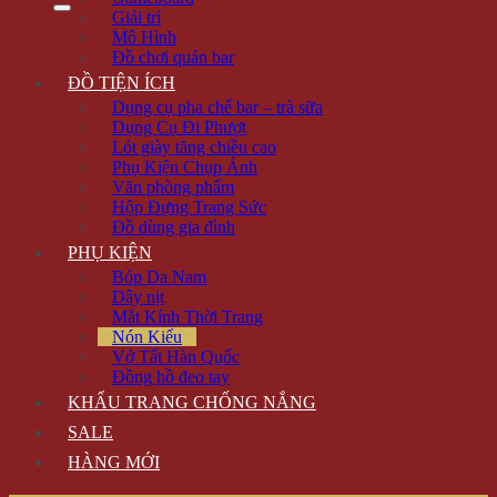
Giải trí
Mô Hình
Đồ chơi quán bar
ĐỒ TIỆN ÍCH
Dụng cụ pha chế bar – trà sữa
Dụng Cụ Đi Phượt
Lót giày tăng chiều cao
Phụ Kiện Chụp Ảnh
Văn phòng phẩm
Hộp Đựng Trang Sức
Đồ dùng gia đình
PHỤ KIỆN
Bóp Da Nam
Dây nịt
Mắt Kính Thời Trang
Nón Kiểu
Vớ Tất Hàn Quốc
Đồng hồ đeo tay
KHẨU TRANG CHỐNG NẮNG
SALE
HÀNG MỚI