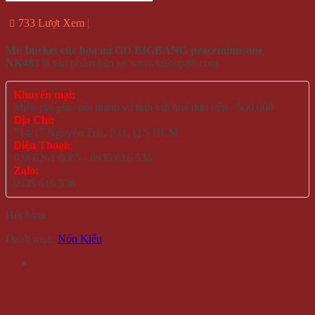
733 Lượt Xem
Mũ bucket cúc họa mi GD BIGBANG peaceminusone
NK483
là sản phẩm bán tại winwinshop88.com
Khuyến mại:
Miễn phí giao nội thành và tỉnh với hoá đơn trên >500.000
Địa Chỉ:
714/17 Nguyễn Trãi, P.11, Q.5 HCM
Điện Thoại:
028 6261 0065 - 0935 616 536
Zalo:
0935 616 536
Hết hàng
Danh mục:
Nón Kiểu