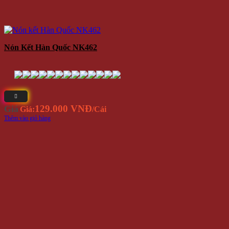
Nón Kết Hàn Quốc NK462
129.000 VNĐ
Giá
Giá:
/Cái
Thêm vào giỏ hàng