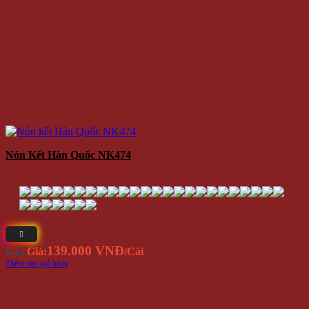
Nón Kết Hàn Quốc NK474
139.000 VNĐ
Giá
Giá:
/Cái
Thêm vào giỏ hàng