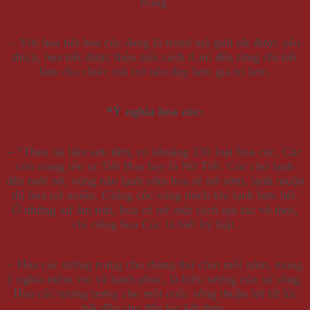
trung.
– Với họa tiết hoa cúc đang là trend mà giới rất được yêu
thích, họa tiết được thêu một cách tỉ mỉ đến từng chi tiết
làm cho chiếc mũ trở nên đẹp hơn giá trị hơn.
*Ý nghĩa hoa cúc:
– “Theo tài liệu sưu tầm, có khoảng 130 loại hoa cúc. Cúc
còn mang tên ra Tiết Hoa hay là Nữ Tiết. Cúc chờ lạnh
đến mới nở, vùng nào lạnh sớm hoa sẽ nở sớm, lạnh muộn
thì hoa nở muộn. Giống cúc vàng thích khí lạnh hơn hết.
Ở những xứ ấm trời, hoa cỏ nở một cách tạo tác vô thời,
chỉ riêng hoa Cúc là biết kỷ luật.
– Hoa cúc tượng trưng cho tháng thứ chín mỗi năm, mang
ý nghĩa niềm vui và hạnh phúc, là biểu tượng của sự sống.
Hoa cúc tượng trưng cho một cuộc sống thuận lợi từ lúc
bắt đầu cho đến lúc kết thúc.