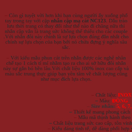
– Còn gì tuyệt vời hơn khi bạn cùng người ấy xuống phố
tay trong tay với cặp
nhẫn cặp mạ cát NC123
. Dẫu trào
lưu thời trang có thay đổi như thế nào đi chăng nữa thì
nhẫn cặp vẫn là trang sức không thể thiếu cho các couple
.Với nhẫn đôi này chính là sự lựa chọn đúng đắn nhất cho
chính sự lựa chọn của bạn bởi nó chứa đựng ý nghĩa sâu
sắc.
– Với kiểu mẫu phun cát trên nhẫn được các nghệ nhân
chế tạo 1 cách tỉ mỉ nhằm tạo ra cho ai sở hữu đôi nhẫn
này sự gắn bó bền lâu.Với chất liệu 100% inox cao cấp và
màu sắc trung thực giúp bạn yên tâm về chất lượng cũng
như mục đích lựa chọn.
– Chất liệu:
INOX
– Màu:
ĐỒNG
– Size nhẫn:
5, 6, 7,
– Thiết kế mang phong cách
– Mẫu mã thịnh hành theo 
– Chất liệu trang sức cao cấp, tôn vin
– Kiểu dáng tinh tế, dễ dàng phối hợp 