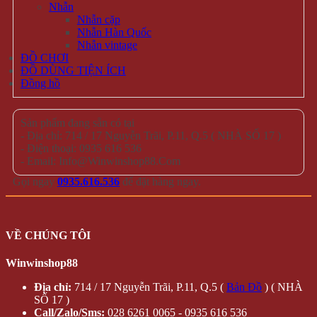
Nhẫn
Nhẫn cặp
Nhẫn Hàn Quốc
Nhẫn vintage
ĐỒ CHƠI
ĐỒ DÙNG TIỆN ÍCH
Đồng hồ
Sản phẩm đang sẵn có tại
- Địa chỉ: 714 / 17 Nguyễn Trãi, P.11, Q.5 ( NHÀ SỐ 17 )
- Điện thoại: 0935 616 536
- Email: Info@Winwinshop88.Com
Gọi ngay
0935.616.536
để đặt hàng ngay.
VỀ CHÚNG TÔI
Winwinshop88
Địa chỉ:
714 / 17 Nguyễn Trãi, P.11, Q.5 (
Bản Đồ
) ( NHÀ
SỐ 17 )
Call/Zalo/Sms:
028 6261 0065 - 0935 616 536