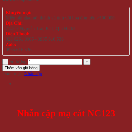
Khuyến mại:
Miễn phí giao nội thành và tỉnh với hoá đơn trên >500.000
Địa Chỉ:
714/17 Nguyễn Trãi, P.11, Q.5 HCM
Điện Thoại:
028 6261 0065 - 0935 616 536
Zalo:
0935 616 536
Số lượng
Thêm vào giỏ hàng
Danh mục:
Nhẫn cặp
Nhẫn cặp mạ cát NC123