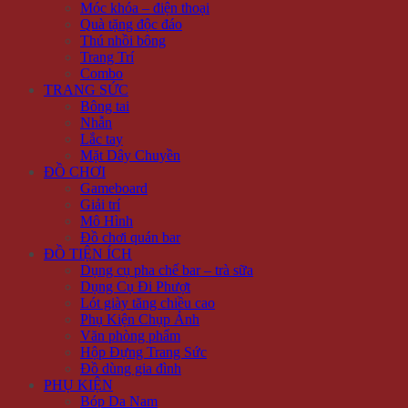
Móc khóa – điện thoại
Quà tặng độc đáo
Thú nhồi bông
Trang Trí
Combo
TRANG SỨC
Bông tai
Nhẫn
Lắc tay
Mặt Dây Chuyền
ĐỒ CHƠI
Gameboard
Giải trí
Mô Hình
Đồ chơi quán bar
ĐỒ TIỆN ÍCH
Dụng cụ pha chế bar – trà sữa
Dụng Cụ Đi Phượt
Lót giày tăng chiều cao
Phụ Kiện Chụp Ảnh
Văn phòng phẩm
Hộp Đựng Trang Sức
Đồ dùng gia đình
PHỤ KIỆN
Bóp Da Nam