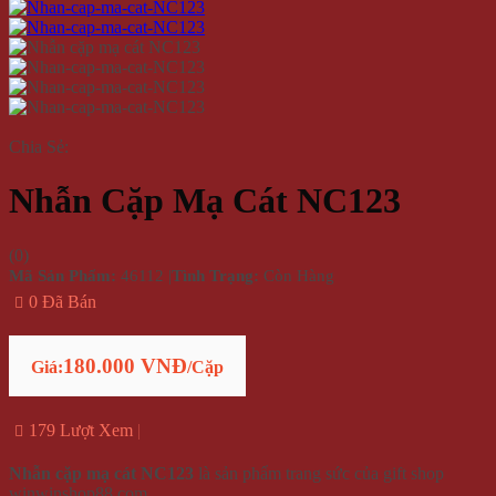
Chia Sẻ:
Nhẫn Cặp Mạ Cát NC123
(
0
)
Mã Sản Phẩm:
46112
|
Tình Trạng:
Còn Hàng
0 Đã Bán
180.000 VNĐ
Giá:
/Cặp
179 Lượt Xem
Nhẫn cặp mạ cát NC123
là sản phẩm trang sức của gift shop
winwinshop88.com