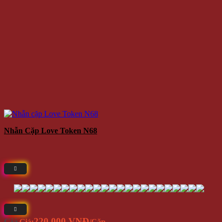
Nhẫn Cặp Love Token N68
220.000 VNĐ
Giá
Giá:
/Cặp