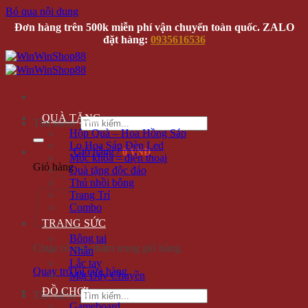
Bỏ qua nội dung
Đơn hàng trên 500k miễn phí vận chuyển toàn quốc. ZALO
đặt hàng:
0935616536
QUÀ TẶNG
Tìm kiếm:
Hộp Quà – Hoa Hồng Sáp
Lọ Hoa Sáp Đèn Led
Giỏ hàng /
0 VNĐ
Móc khóa – điện thoại
Giỏ hàng
Quà tặng độc đáo
Thú nhồi bông
Trang Trí
Combo
TRANG SỨC
Bông tai
Chưa có sản phẩm trong giỏ hàng.
Nhẫn
Lắc tay
Quay trở lại cửa hàng
Mặt Dây Chuyền
ĐỒ CHƠI
Tìm kiếm:
Gameboard