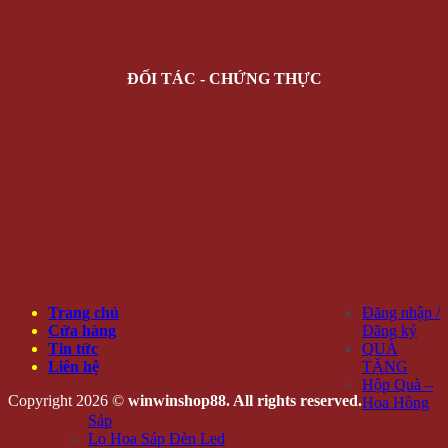
ĐỐI TÁC - CHỨNG THỰC
Trang chủ
Đăng nhập /
Cửa hàng
Đăng ký
Tin tức
QUÀ
Liên hệ
TẶNG
Hộp Quà –
Copyright 2026 ©
winwinshop88. All rights reserved.
Hoa Hồng
Sáp
Lọ Hoa Sáp Đèn Led