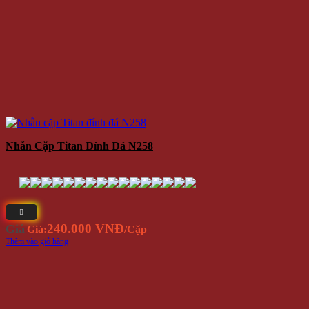
Nhẫn Cặp Titan Đính Đá N258
240.000 VNĐ
Giá
Giá:
/Cặp
Thêm vào giỏ hàng