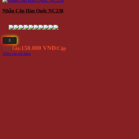
Nhẫn Cặp Hàn Quốc NC238
150.000 VNĐ
Giá
Giá:
/Cặp
Thêm vào giỏ hàng