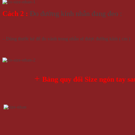
Cách 2 :
Đo đường kính nhẫn đang đeo :
– Dùng thước kẻ để đo vành trong nhẫn sẽ được đường kính ( cm )
+
Bảng quy đổi Size ngón tay sa