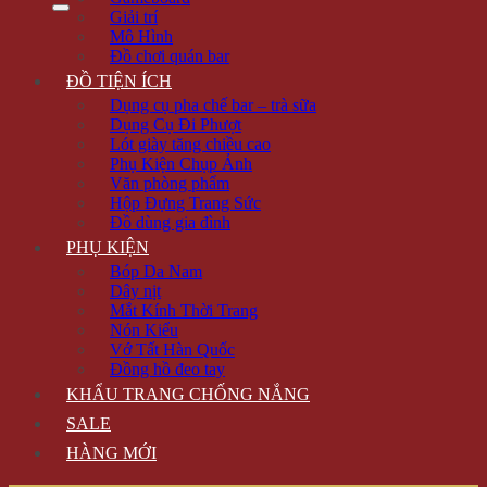
Giải trí
Mô Hình
Đồ chơi quán bar
ĐỒ TIỆN ÍCH
Dụng cụ pha chế bar – trà sữa
Dụng Cụ Đi Phượt
Lót giày tăng chiều cao
Phụ Kiện Chụp Ảnh
Văn phòng phẩm
Hộp Đựng Trang Sức
Đồ dùng gia đình
PHỤ KIỆN
Bóp Da Nam
Dây nịt
Mắt Kính Thời Trang
Nón Kiểu
Vớ Tất Hàn Quốc
Đồng hồ đeo tay
KHẨU TRANG CHỐNG NẮNG
SALE
HÀNG MỚI