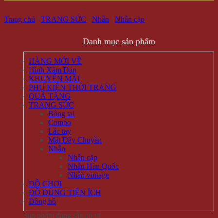
Trang chủ
/
TRANG SỨC
/
Nhẫn
/
Nhẫn cặp
Danh mục sản phẩm
HÀNG MỚI VỀ
Hình Xăm Dán
KHUYẾN MÃI
PHỤ KIỆN THỜI TRANG
QUÀ TẶNG
TRANG SỨC
Bông tai
Combo
Lắc tay
Mặt Dây Chuyền
Nhẫn
Nhẫn cặp
Nhẫn Hàn Quốc
Nhẫn vintage
ĐỒ CHƠI
ĐỒ DÙNG TIỆN ÍCH
Đồng hồ
Sản phẩm đang sẵn có tại