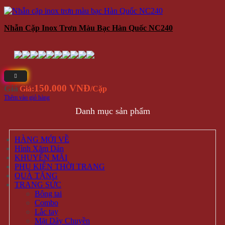
Nhẫn Cặp Inox Trơn Màu Bạc Hàn Quốc NC240
150.000 VNĐ
Giá
Giá:
/Cặp
Thêm vào giỏ hàng
Danh mục sản phẩm
HÀNG MỚI VỀ
Hình Xăm Dán
KHUYẾN MÃI
PHỤ KIỆN THỜI TRANG
QUÀ TẶNG
TRANG SỨC
Bông tai
Combo
Lắc tay
Mặt Dây Chuyền