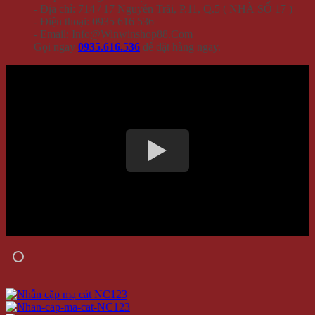
- Địa chỉ: 714 / 17 Nguyễn Trãi, P.11, Q.5 ( NHÀ SỐ 17 )
- Điện thoại: 0935 616 536
- Email: Info@Winwinshop88.Com
Gọi ngay
0935.616.536
để đặt hàng ngay.