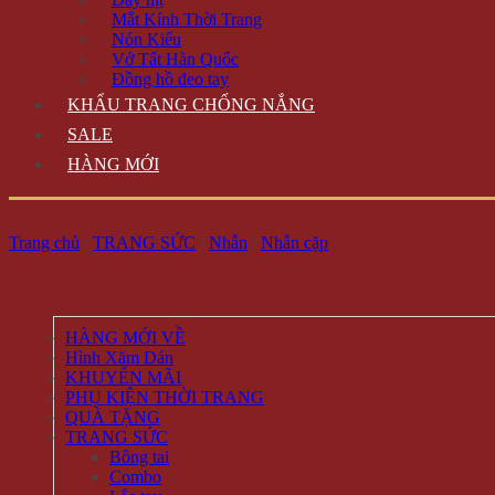
Mắt Kính Thời Trang
Nón Kiểu
Vớ Tất Hàn Quốc
Đồng hồ đeo tay
KHẨU TRANG CHỐNG NẮNG
SALE
HÀNG MỚI
Trang chủ
/
TRANG SỨC
/
Nhẫn
/
Nhẫn cặp
HÀNG MỚI VỀ
Hình Xăm Dán
KHUYẾN MÃI
PHỤ KIỆN THỜI TRANG
QUÀ TẶNG
TRANG SỨC
Bông tai
Combo