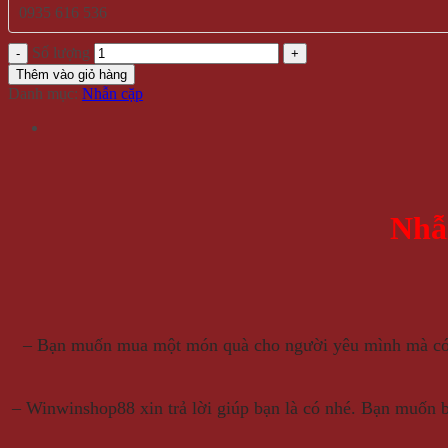
0935 616 536
Số lượng
Thêm vào giỏ hàng
Danh mục:
Nhẫn cặp
Nhẫ
– Bạn muốn mua một món quà cho người yêu mình mà có t
– Winwinshop88 xin trả lời giúp bạn là có nhé. Bạn muốn 