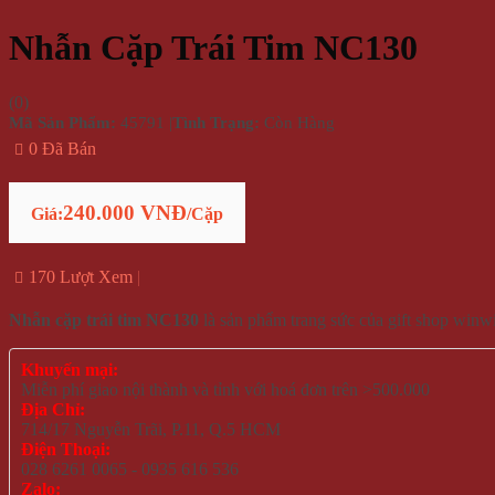
Nhẫn Cặp Trái Tim NC130
(
0
)
Mã Sản Phẩm:
45791
|
Tình Trạng:
Còn Hàng
0 Đã Bán
240.000 VNĐ
Giá:
/Cặp
170 Lượt Xem
Nhẫn cặp trái tim NC130
là sản phẩm trang sức của gift shop win
Khuyến mại:
Miễn phí giao nội thành và tỉnh với hoá đơn trên >500.000
Địa Chỉ:
714/17 Nguyễn Trãi, P.11, Q.5 HCM
Điện Thoại:
028 6261 0065 - 0935 616 536
Zalo: