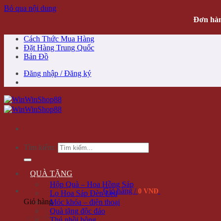
Bỏ qua nội dung
Đơn hàn
Cách Thức Mua Hàng
Đặt Hàng Trung Quốc
Bản Đồ
Đăng nhập / Đăng ký
Tìm kiếm:
QUÀ TẶNG
Hộp Quà – Hoa Hồng Sáp
Giỏ hàng /
0 VNĐ
Lọ Hoa Sáp Đèn Led
Giỏ hàng
Móc khóa – điện thoại
Quà tặng độc đáo
Thú nhồi bông