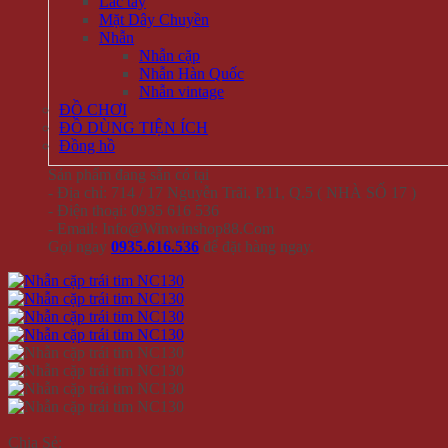
Lắc tay
Mặt Dây Chuyền
Nhẫn
Nhẫn cặp
Nhẫn Hàn Quốc
Nhẫn vintage
ĐỒ CHƠI
ĐỒ DÙNG TIỆN ÍCH
Đồng hồ
Sản phẩm đang sẵn có tại
- Địa chỉ: 714 / 17 Nguyễn Trãi, P.11, Q.5 ( NHÀ SỐ 17 )
- Điện thoại: 0935 616 536
- Email: Info@Winwinshop88.Com
Gọi ngay
0935.616.536
để đặt hàng ngay.
Chia Sẻ: