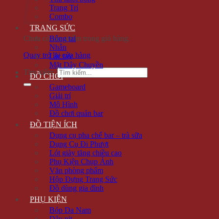
Trang Trí
Combo
TRANG SỨC
Chưa có sản phẩm trong giỏ hàng.
Bông tai
Nhẫn
Quay trở lại cửa hàng
Lắc tay
Mặt Dây Chuyền
Tìm kiếm:
ĐỒ CHƠI
Gameboard
Giải trí
Mô Hình
Đồ chơi quán bar
ĐỒ TIỆN ÍCH
Dụng cụ pha chế bar – trà sữa
Dụng Cụ Đi Phượt
Lót giày tăng chiều cao
Phụ Kiện Chụp Ảnh
Văn phòng phẩm
Hộp Đựng Trang Sức
Đồ dùng gia đình
PHỤ KIỆN
Bóp Da Nam
Dây nịt