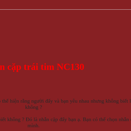
n cặp trái tim NC130
hể hiện rằng người đấy và bạn yêu nhau nhưng không biết 
không ?
biết không ? Đó là nhẫn cặp đấy bạn ạ. Bạn có thể chọn nhẫn
mình.