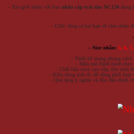
– Xin giới thiệu với bạn
nhẫn cặp trái tim NC130
đang l
– Chắc rằng cả hai bạn sẽ cảm nhận đ
– Size nhẫn:
5, 6, 7,
– Thiết kế mang phong cách
– Mẫu mã thịnh hành theo 
– Chất liệu inox cao cấp, tôn vinh l
– Kiểu dáng tinh tế, dễ dàng phối hợp 
– Quà tặng ý nghĩa và độc đáo dành ch