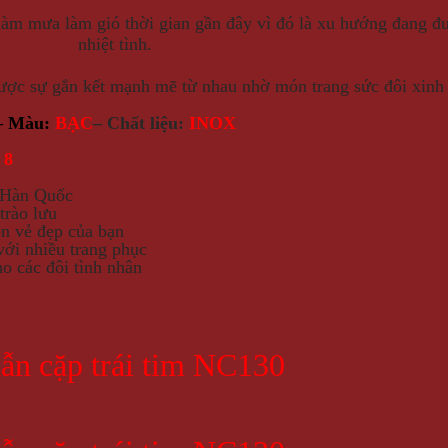
àm mưa làm gió thời gian gần đây vì đó là xu hướng đang đượ
nhiệt tình.
ược sự gắn kết mạnh mẽ từ nhau nhờ món trang sức đôi xinh 
– Màu:
BẠC
– Chất liệu:
INOX
 8
 Hàn Quốc
trào lưu
ên vẻ đẹp của bạn
với nhiều trang phục
o các đôi tình nhân