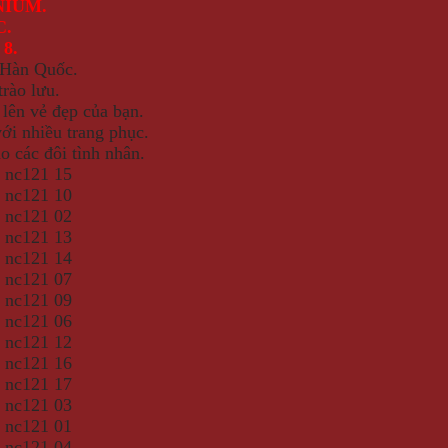
NIUM.
C.
 8.
 Hàn Quốc.
rào lưu.
 lên vẻ đẹp của bạn.
với nhiều trang phục.
o các đôi tình nhân.