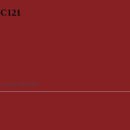
NC121
tại winwinshop88.com