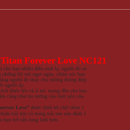
 Titan Forever Love NC121
n cho bạn nhiều điều mới lạ, người đó sẽ
g những lời nói ngọt ngào, chăm sóc bạn
tặng người ấy thay cho những thông điệp
i người ấy.
 cách khéo léo và tỉ mỉ mang đến cho bạn
ẩm cũng như tin tưởng vào tình yêu của
orever Love”
được thiết kế chữ chìm 1
hình trái tim và trong trái tim này đính 1
a bạn trở nên lung linh hơn.