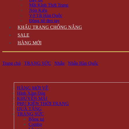
Mắt Kính Thời Trang
Nón Kiểu
Vớ Tất Hàn Quốc
Đồng hồ đeo tay
KHẨU TRANG CHỐNG NẮNG
SALE
HÀNG MỚI
Trang chủ
/
TRANG SỨC
/
Nhẫn
/
Nhẫn Hàn Quốc
HÀNG MỚI VỀ
Hình Xăm Dán
KHUYẾN MÃI
PHỤ KIỆN THỜI TRANG
QUÀ TẶNG
TRANG SỨC
Bông tai
Combo