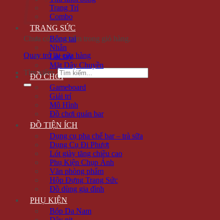
Trang Trí
Combo
TRANG SỨC
Chưa có sản phẩm trong giỏ hàng.
Bông tai
Nhẫn
Quay trở lại cửa hàng
Lắc tay
Mặt Dây Chuyền
Tìm kiếm:
ĐỒ CHƠI
Gameboard
Giải trí
Mô Hình
Đồ chơi quán bar
ĐỒ TIỆN ÍCH
Dụng cụ pha chế bar – trà sữa
Dụng Cụ Đi Phượt
Lót giày tăng chiều cao
Phụ Kiện Chụp Ảnh
Văn phòng phẩm
Hộp Đựng Trang Sức
Đồ dùng gia đình
PHỤ KIỆN
Bóp Da Nam
Dây nịt