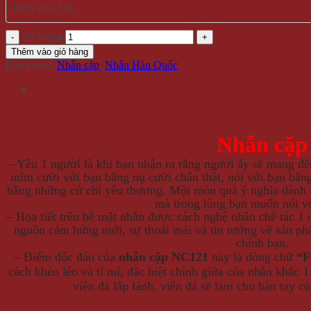
0935 616 536
Số lượng
Thêm vào giỏ hàng
Danh mục:
Nhẫn cặp
,
Nhẫn Hàn Quốc
Nhẫn cặp
– Yêu 1 người là khi bạn nhận ra rằng người ấy sẽ mang đế
mỉm cười với bạn bằng nụ cười chân thật, nói với bạn bằn
bằng những cử chỉ yêu thương. Một món quà ý nghĩa dành 
mà trong lòng bạn muốn nói vớ
– Họa tiết trên bề mặt nhẫn được cách nghệ nhân chế tác 1
nguồn cảm hứng mới, sự thoải mái và tin tưởng về sản ph
chính bạn.
– Điểm độc đáo của
nhẫn cặp NC121
này là dòng chữ
“F
cách khéo léo và tỉ mỉ, đặc biệt chính giữa của nhẫn khắc 1 
viên đá lấp lánh, viên đá sẽ làm cho bàn tay củ