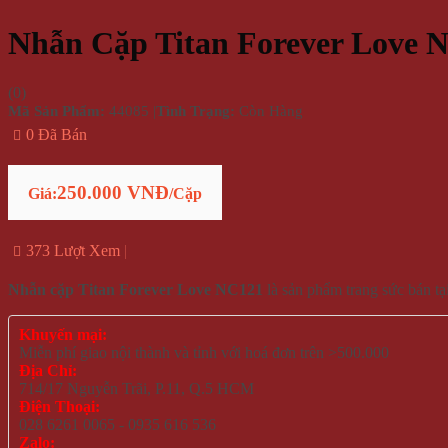
Nhẫn Cặp Titan Forever Love 
(
0
)
Mã Sản Phẩm:
44085
|
Tình Trạng:
Còn Hàng
0 Đã Bán
250.000 VNĐ
Giá:
/Cặp
373 Lượt Xem
Nhẫn cặp Titan Forever Love NC121
là sản phẩm trang sức bán 
Khuyến mại:
Miễn phí giao nội thành và tỉnh với hoá đơn trên >500.000
Địa Chỉ:
714/17 Nguyễn Trãi, P.11, Q.5 HCM
Điện Thoại:
028 6261 0065 - 0935 616 536
Zalo: