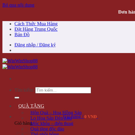
Bỏ qua nội dung
Đơn hàn
Cách Thức Mua Hàng
Đặt Hàng Trung Quốc
Bản Đồ
Đăng nhập / Đăng ký
Tìm kiếm:
QUÀ TẶNG
Hộp Quà – Hoa Hồng Sáp
Giỏ hàng /
0 VNĐ
Lọ Hoa Sáp Đèn Led
Giỏ hàng
Móc khóa – điện thoại
Quà tặng độc đáo
Thú nhồi bông