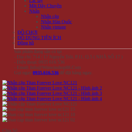
Lắc tay
Mặt Dây Chuyền
Nhẫn
Nhẫn cặp
Nhẫn Hàn Quốc
Nhẫn vintage
ĐỒ CHƠI
ĐỒ DÙNG TIỆN ÍCH
Đồng hồ
Sản phẩm đang sẵn có tại
- Địa chỉ: 714 / 17 Nguyễn Trãi, P.11, Q.5 ( NHÀ SỐ 17 )
- Điện thoại: 0935 616 536
- Email: Info@Winwinshop88.Com
Gọi ngay
0935.616.536
để đặt hàng ngay.
Chia Sẻ: