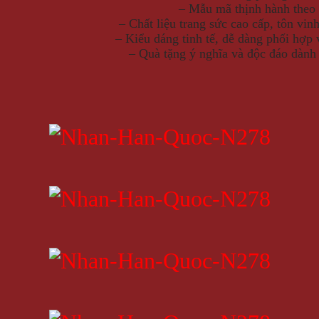
– Mẫu mã thịnh hành theo 
– Chất liệu trang sức cao cấp, tôn vin
– Kiểu dáng tinh tế, dễ dàng phối hợp 
– Quà tặng ý nghĩa và độc đáo dành