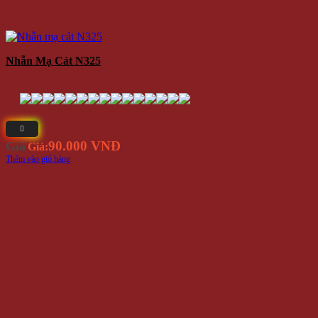
Nhẫn Mạ Cát N325
90.000 VNĐ
Giá
Giá:
Thêm vào giỏ hàng