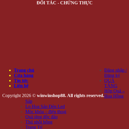
ĐỐI TÁC - CHỨNG THỰC
Trang chủ
Đăng nhập /
Cửa hàng
Đăng ký
Tin tức
QUÀ
Liên hệ
TẶNG
Hộp Quà –
Copyright 2026 ©
winwinshop88. All rights reserved.
Hoa Hồng
Sáp
Lọ Hoa Sáp Đèn Led
Móc khóa – điện thoại
Quà tặng độc đáo
Thú nhồi bông
Trang Trí