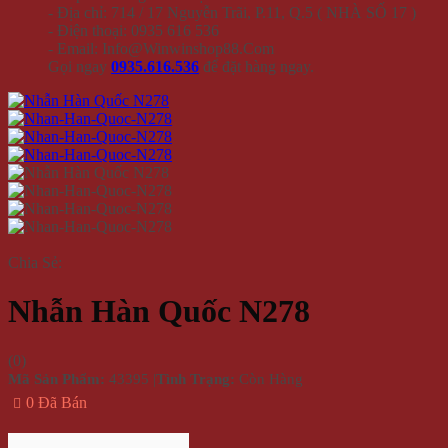
- Địa chỉ: 714 / 17 Nguyễn Trãi, P.11, Q.5 ( NHÀ SỐ 17 )
- Điện thoại: 0935 616 536
- Email: Info@Winwinshop88.Com
Gọi ngay
0935.616.536
để đặt hàng ngay.
Chia Sẻ:
Nhẫn Hàn Quốc N278
(
0
)
Mã Sản Phẩm:
43395
|
Tình Trạng:
Còn Hàng
0 Đã Bán