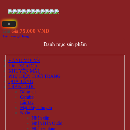
75.000 VNĐ
Giá
Giá:
Thêm vào giỏ hàng
Danh mục sản phẩm
HÀNG MỚI VỀ
Hình Xăm Dán
KHUYẾN MÃI
PHỤ KIỆN THỜI TRANG
QUÀ TẶNG
TRANG SỨC
Bông tai
Combo
Lắc tay
Mặt Dây Chuyền
Nhẫn
Nhẫn cặp
Nhẫn Hàn Quốc
Nhẫn vintage