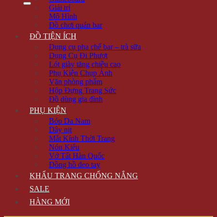
Giải trí
Mô Hình
Đồ chơi quán bar
ĐỒ TIỆN ÍCH
Dụng cụ pha chế bar – trà sữa
Dụng Cụ Đi Phượt
Lót giày tăng chiều cao
Phụ Kiện Chụp Ảnh
Văn phòng phẩm
Hộp Đựng Trang Sức
Đồ dùng gia đình
PHỤ KIỆN
Bóp Da Nam
Dây nịt
Mắt Kính Thời Trang
Nón Kiểu
Vớ Tất Hàn Quốc
Đồng hồ đeo tay
KHẨU TRANG CHỐNG NẮNG
SALE
HÀNG MỚI