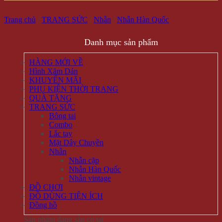
Trang chủ
/
TRANG SỨC
/
Nhẫn
/
Nhẫn Hàn Quốc
Danh mục sản phẩm
HÀNG MỚI VỀ
Hình Xăm Dán
KHUYẾN MÃI
PHỤ KIỆN THỜI TRANG
QUÀ TẶNG
TRANG SỨC
Bông tai
Combo
Lắc tay
Mặt Dây Chuyền
Nhẫn
Nhẫn cặp
Nhẫn Hàn Quốc
Nhẫn vintage
ĐỒ CHƠI
ĐỒ DÙNG TIỆN ÍCH
Đồng hồ
Sản phẩm đang sẵn có tại