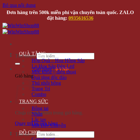
Bỏ qua nội dung
Đơn hàng trên 500k miễn phí vận chuyển toàn quốc. ZALO
đặt hàng:
0935616536
QUÀ TẶNG
Tìm kiếm:
Hộp Quà – Hoa Hồng Sáp
Lọ Hoa Sáp Đèn Led
Giỏ hàng /
0 VNĐ
Móc khóa – điện thoại
Giỏ hàng
Quà tặng độc đáo
Thú nhồi bông
Trang Trí
Combo
TRANG SỨC
Bông tai
Chưa có sản phẩm trong giỏ hàng.
Nhẫn
Lắc tay
Quay trở lại cửa hàng
Mặt Dây Chuyền
ĐỒ CHƠI
Tìm kiếm:
Gameboard