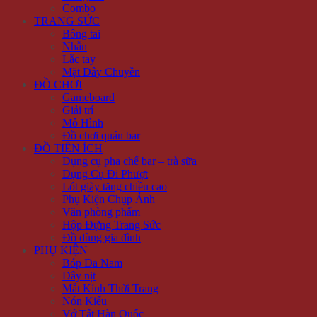
Combo
TRANG SỨC
Bông tai
Nhẫn
Lắc tay
Mặt Dây Chuyền
ĐỒ CHƠI
Gameboard
Giải trí
Mô Hình
Đồ chơi quán bar
ĐỒ TIỆN ÍCH
Dụng cụ pha chế bar – trà sữa
Dụng Cụ Đi Phượt
Lót giày tăng chiều cao
Phụ Kiện Chụp Ảnh
Văn phòng phẩm
Hộp Đựng Trang Sức
Đồ dùng gia đình
PHỤ KIỆN
Bóp Da Nam
Dây nịt
Mắt Kính Thời Trang
Nón Kiểu
Vớ Tất Hàn Quốc