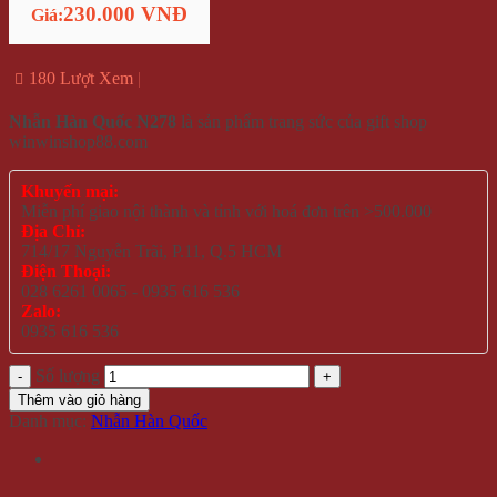
230.000 VNĐ
Giá:
180 Lượt Xem
Nhẫn Hàn Quốc N278
là sản phẩm trang sức của gift shop
winwinshop88.com
Khuyến mại:
Miễn phí giao nội thành và tỉnh với hoá đơn trên >500.000
Địa Chỉ:
714/17 Nguyễn Trãi, P.11, Q.5 HCM
Điện Thoại:
028 6261 0065 - 0935 616 536
Zalo:
0935 616 536
Số lượng
Thêm vào giỏ hàng
Danh mục:
Nhẫn Hàn Quốc