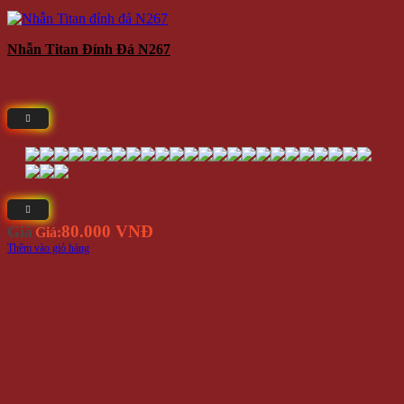
Nhẫn Titan Đính Đá N267
80.000 VNĐ
Giá
Giá:
Thêm vào giỏ hàng