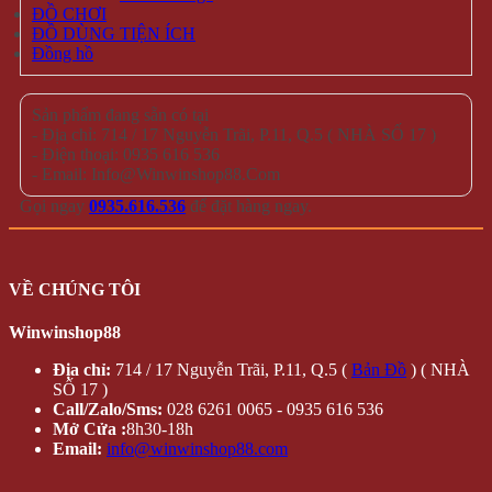
ĐỒ CHƠI
ĐỒ DÙNG TIỆN ÍCH
Đồng hồ
Sản phẩm đang sẵn có tại
- Địa chỉ: 714 / 17 Nguyễn Trãi, P.11, Q.5 ( NHÀ SỐ 17 )
- Điện thoại: 0935 616 536
- Email: Info@Winwinshop88.Com
Gọi ngay
0935.616.536
để đặt hàng ngay.
VỀ CHÚNG TÔI
Winwinshop88
Địa chỉ:
714 / 17 Nguyễn Trãi, P.11, Q.5 (
Bản Đồ
) ( NHÀ
SỐ 17 )
Call/Zalo/Sms:
028 6261 0065 - 0935 616 536
Mở Cửa :
8h30-18h
Email:
info@winwinshop88.com