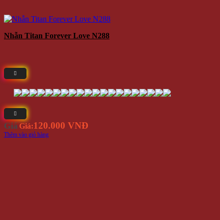
Nhẫn Titan Forever Love N288
120.000 VNĐ
Giá
Giá:
Thêm vào giỏ hàng