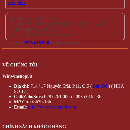
Đồng hồ
Sản phẩm đang sẵn có tại
- Địa chỉ: 714 / 17 Nguyễn Trãi, P.11, Q.5 ( NHÀ SỐ 17 )
- Điện thoại: 0935 616 536
- Email: Info@Winwinshop88.Com
Gọi ngay
0935.616.536
để đặt hàng ngay.
VỀ CHÚNG TÔI
Winwinshop88
Địa chỉ:
714 / 17 Nguyễn Trãi, P.11, Q.5 (
Bản Đồ
) ( NHÀ
SỐ 17 )
Call/Zalo/Sms:
028 6261 0065 - 0935 616 536
Mở Cửa :
8h30-18h
Email:
info@winwinshop88.com
CHÍNH SÁCH KHÁCH HÀNG