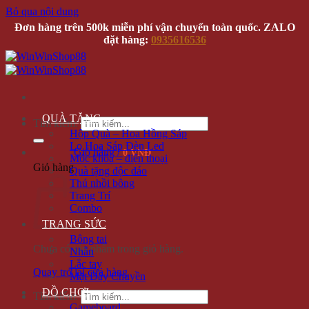
Bỏ qua nội dung
Đơn hàng trên 500k miễn phí vận chuyển toàn quốc. ZALO
đặt hàng:
0935616536
QUÀ TẶNG
Tìm kiếm:
Hộp Quà – Hoa Hồng Sáp
Lọ Hoa Sáp Đèn Led
Giỏ hàng /
0 VNĐ
Móc khóa – điện thoại
Giỏ hàng
Quà tặng độc đáo
Thú nhồi bông
Trang Trí
Combo
TRANG SỨC
Bông tai
Chưa có sản phẩm trong giỏ hàng.
Nhẫn
Lắc tay
Quay trở lại cửa hàng
Mặt Dây Chuyền
ĐỒ CHƠI
Tìm kiếm:
Gameboard