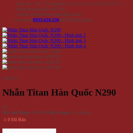
- Địa chỉ: 714 / 17 Nguyễn Trãi, P.11, Q.5 ( NHÀ SỐ 17 )
- Điện thoại: 0935 616 536
- Email: Info@Winwinshop88.Com
Gọi ngay
0935.616.536
để đặt hàng ngay.
Chia Sẻ:
Nhẫn Titan Hàn Quốc N290
(
0
)
Mã Sản Phẩm:
44190
|
Tình Trạng:
Còn Hàng
0 Đã Bán