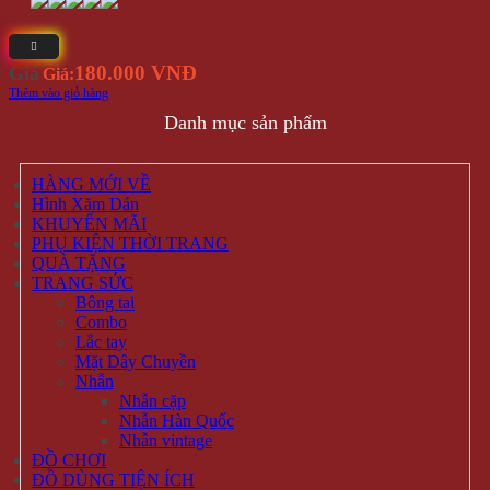
180.000 VNĐ
Giá
Giá:
Thêm vào giỏ hàng
Danh mục sản phẩm
HÀNG MỚI VỀ
Hình Xăm Dán
KHUYẾN MÃI
PHỤ KIỆN THỜI TRANG
QUÀ TẶNG
TRANG SỨC
Bông tai
Combo
Lắc tay
Mặt Dây Chuyền
Nhẫn
Nhẫn cặp
Nhẫn Hàn Quốc
Nhẫn vintage
ĐỒ CHƠI
ĐỒ DÙNG TIỆN ÍCH