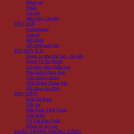
Bông tai
Nhẫn
Lắc tay
Mặt Dây Chuyền
ĐỒ CHƠI
Gameboard
Giải trí
Mô Hình
Đồ chơi quán bar
ĐỒ TIỆN ÍCH
Dụng cụ pha chế bar – trà sữa
Dụng Cụ Đi Phượt
Lót giày tăng chiều cao
Phụ Kiện Chụp Ảnh
Văn phòng phẩm
Hộp Đựng Trang Sức
Đồ dùng gia đình
PHỤ KIỆN
Bóp Da Nam
Dây nịt
Mắt Kính Thời Trang
Nón Kiểu
Vớ Tất Hàn Quốc
Đồng hồ đeo tay
KHẨU TRANG CHỐNG NẮNG