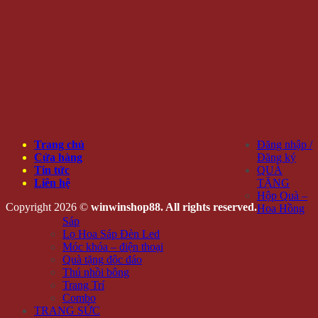
Trang chủ
Đăng nhập /
Cửa hàng
Đăng ký
Tin tức
QUÀ
Liên hệ
TẶNG
Hộp Quà –
Copyright 2026 ©
winwinshop88. All rights reserved.
Hoa Hồng
Sáp
Lọ Hoa Sáp Đèn Led
Móc khóa – điện thoại
Quà tặng độc đáo
Thú nhồi bông
Trang Trí
Combo
TRANG SỨC