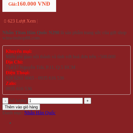
160.000 VNĐ
Giá:
623 Lượt Xem
Nhẫn Titan Hàn Quốc N290
là sản phẩm trang sức của gift shop
winwinshop88.com
Khuyến mại:
Miễn phí giao nội thành và tỉnh với hoá đơn trên >500.000
Địa Chỉ:
714/17 Nguyễn Trãi, P.11, Q.5 HCM
Điện Thoại:
028 6261 0065 - 0935 616 536
Zalo:
0935 616 536
Số lượng
Thêm vào giỏ hàng
Danh mục:
Nhẫn Hàn Quốc