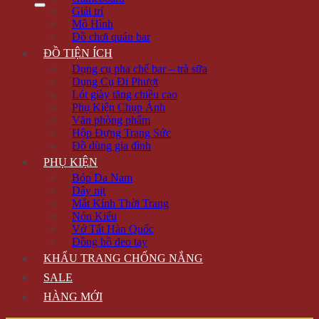
Giải trí
Mô Hình
Đồ chơi quán bar
ĐỒ TIỆN ÍCH
Dụng cụ pha chế bar – trà sữa
Dụng Cụ Đi Phượt
Lót giày tăng chiều cao
Phụ Kiện Chụp Ảnh
Văn phòng phẩm
Hộp Đựng Trang Sức
Đồ dùng gia đình
PHỤ KIỆN
Bóp Da Nam
Dây nịt
Mắt Kính Thời Trang
Nón Kiểu
Vớ Tất Hàn Quốc
Đồng hồ đeo tay
KHẨU TRANG CHỐNG NẮNG
SALE
HÀNG MỚI