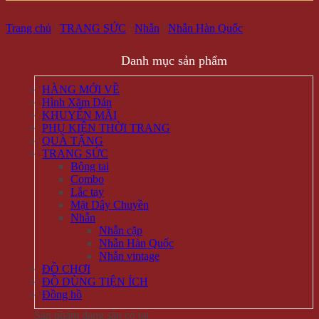
Trang chủ
/
TRANG SỨC
/
Nhẫn
/
Nhẫn Hàn Quốc
Danh mục sản phẩm
HÀNG MỚI VỀ
Hình Xăm Dán
KHUYẾN MÃI
PHỤ KIỆN THỜI TRANG
QUÀ TẶNG
TRANG SỨC
Bông tai
Combo
Lắc tay
Mặt Dây Chuyền
Nhẫn
Nhẫn cặp
Nhẫn Hàn Quốc
Nhẫn vintage
ĐỒ CHƠI
ĐỒ DÙNG TIỆN ÍCH
Đồng hồ
Sản phẩm đang sẵn có tại