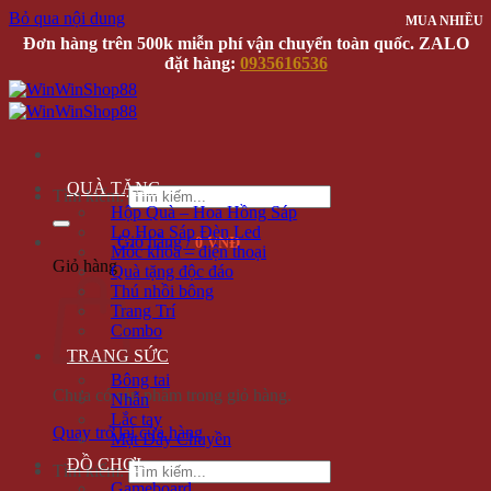
Bỏ qua nội dung
MUA NHIỀU
Đơn hàng trên 500k miễn phí vận chuyển toàn quốc. ZALO
đặt hàng:
0935616536
QUÀ TẶNG
Tìm kiếm:
Hộp Quà – Hoa Hồng Sáp
Lọ Hoa Sáp Đèn Led
Giỏ hàng /
0 VNĐ
Móc khóa – điện thoại
Giỏ hàng
Quà tặng độc đáo
Thú nhồi bông
Trang Trí
Combo
TRANG SỨC
Bông tai
Chưa có sản phẩm trong giỏ hàng.
Nhẫn
Lắc tay
Quay trở lại cửa hàng
Mặt Dây Chuyền
ĐỒ CHƠI
Tìm kiếm:
Gameboard