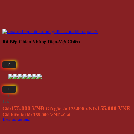
Rổ Bếp Chiên Nhúng Điện-Vợt Chiên
⭐(5)
Giá
175.000 VNĐ
155.000 VNĐ
Giá:
Giá gốc là: 175.000 VNĐ.
Giá hiện tại là: 155.000 VNĐ.
/Cái
Thêm vào giỏ hàng