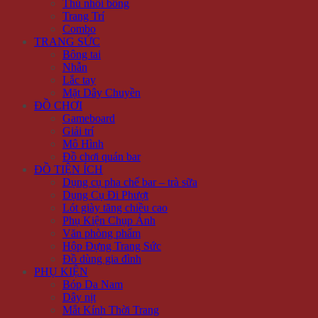
Thú nhồi bông
Trang Trí
Combo
TRANG SỨC
Bông tai
Nhẫn
Lắc tay
Mặt Dây Chuyền
ĐỒ CHƠI
Gameboard
Giải trí
Mô Hình
Đồ chơi quán bar
ĐỒ TIỆN ÍCH
Dụng cụ pha chế bar – trà sữa
Dụng Cụ Đi Phượt
Lót giày tăng chiều cao
Phụ Kiện Chụp Ảnh
Văn phòng phẩm
Hộp Đựng Trang Sức
Đồ dùng gia đình
PHỤ KIỆN
Bóp Da Nam
Dây nịt
Mắt Kính Thời Trang