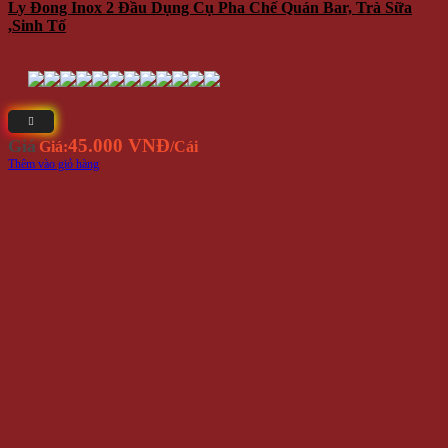
Ly Đong Inox 2 Đầu Dụng Cụ Pha Chế Quán Bar, Trà Sữa
,Sinh Tố
45.000 VNĐ
Giá
Giá:
/Cái
Thêm vào giỏ hàng