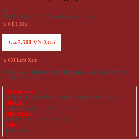
(
5
)
Mã Sản Phẩm:
31150
|
Tình Trạng:
Còn Hàng
0 Đã Bán
7.500 VNĐ
Giá:
/Cái
651 Lượt Xem
Nút gài kẹp chai beer cocktail úp ngược
là sản phẩm bán tại
winwinshop88.com
Khuyến mại:
Miễn phí giao nội thành và tỉnh với hoá đơn trên >500.000
Địa Chỉ:
714/17 Nguyễn Trãi, P.11, Q.5 HCM
Điện Thoại:
028 6261 0065 - 0935 616 536
Zalo:
0935 616 536