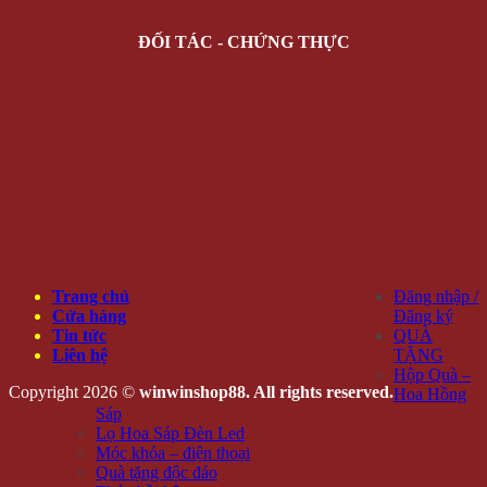
ĐỐI TÁC - CHỨNG THỰC
Trang chủ
Đăng nhập /
Cửa hàng
Đăng ký
Tin tức
QUÀ
Liên hệ
TẶNG
Hộp Quà –
Copyright 2026 ©
winwinshop88. All rights reserved.
Hoa Hồng
Sáp
Lọ Hoa Sáp Đèn Led
Móc khóa – điện thoại
Quà tặng độc đáo