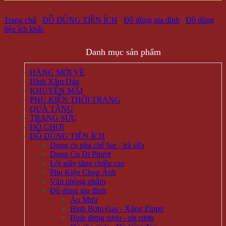
Trang chủ
/
ĐỒ DÙNG TIỆN ÍCH
/
Đồ dùng gia đình
/
Đồ dùng
tiện ích khác
Danh mục sản phẩm
HÀNG MỚI VỀ
Hình Xăm Dán
KHUYẾN MÃI
PHỤ KIỆN THỜI TRANG
QUÀ TẶNG
TRANG SỨC
ĐỒ CHƠI
ĐỒ DÙNG TIỆN ÍCH
Dụng cụ pha chế bar - trà sữa
Dụng Cụ Đi Phượt
Lót giày tăng chiều cao
Phụ Kiện Chụp Ảnh
Văn phòng phẩm
Đồ dùng gia đình
Áo Mưa
Bình Bơm Gas - Xăng Zippo
Bình đựng rượu - rót rượu