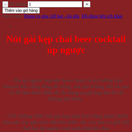
Số lượng
Thêm vào giỏ hàng
Danh mục:
Dụng cụ pha chế bar - trà sữa
,
Đồ dùng tiện ích khác
Nút gài kẹp chai beer cocktail
úp ngược
– Bia úp ngược (upside down beer) là xu hướng làm
khuynh đảo cộng đồng đồ uống, mà bạn không nên bỏ qua
và để làm được điều đó thì dụng cụ gài kẹp bia là vật
không thể thiếu.
– Với những chiếc nút gài kẹp chai beer bằng nhựa nhiều
màu sắc này gắn trực tiếp lên chiếc cốc của bạn và giữ một
chai bia lật ngược một cách thật độc đáo.