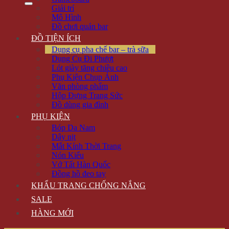
Giải trí
Mô Hình
Đồ chơi quán bar
ĐỒ TIỆN ÍCH
Dụng cụ pha chế bar – trà sữa
Dụng Cụ Đi Phượt
Lót giày tăng chiều cao
Phụ Kiện Chụp Ảnh
Văn phòng phẩm
Hộp Đựng Trang Sức
Đồ dùng gia đình
PHỤ KIỆN
Bóp Da Nam
Dây nịt
Mắt Kính Thời Trang
Nón Kiểu
Vớ Tất Hàn Quốc
Đồng hồ đeo tay
KHẨU TRANG CHỐNG NẮNG
SALE
HÀNG MỚI