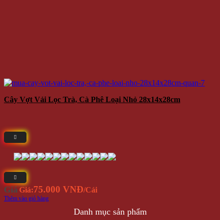
Cây Vợt Vải Lọc Trà, Cà Phê Loại Nhỏ 28x14x28cm
75.000 VNĐ
Giá
Giá:
/Cái
Thêm vào giỏ hàng
Danh mục sản phẩm