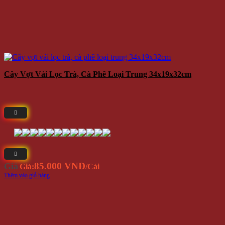
Cây Vợt Vải Lọc Trà, Cà Phê Loại Trung 34x19x32cm
85.000 VNĐ
Giá
Giá:
/Cái
Thêm vào giỏ hàng