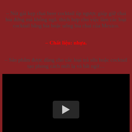
– Nút gài kẹp chai beer cocktail úp ngược giúp giữ chai
bia đứng mà không ngã. thích hợp cho việc làm các loại
cocktail bằng bia hoặc uống bia chai của Mexico.
– Chất liệu: nhựa.
– Sản phẩm được dùng cho các loại trà sữa hoặc cocktail
tạo phong cách mới lạ và bất ngờ…