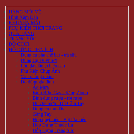
HÀNG MỚI VỀ
Hình Xăm Dán
KHUYẾN MÃI
PHỤ KIỆN THỜI TRANG
QUÀ TẶNG
TRANG SỨC
ĐỒ CHƠI
ĐỒ DÙNG TIỆN ÍCH
Dụng cụ pha chế bar - trà sữa
Dụng Cụ Đi Phượt
Lót giày tăng chiều cao
Phụ Kiện Chụp Ảnh
Văn phòng phẩm
Đồ dùng gia đình
Áo Mưa
Bình Bơm Gas - Xăng Zippo
Bình đựng rượu - rót rượu
Dù che mưa - Dù Cầm Tay
Dụng cụ thu dây
Găng Tay
Hộp quẹt kiểu - Bật lửa kiểu
Hộp Đựng Thuốc Lá
Hộp Đựng Trang Sức