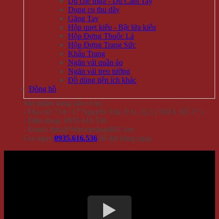
Dù che mưa - Dù Cầm Tay
Dụng cụ thu dây
Găng Tay
Hộp quẹt kiểu - Bật lửa kiểu
Hộp Đựng Thuốc Lá
Hộp Đựng Trang Sức
Khẩu Trang
Ngăn vải quần áo
Ngăn vải treo tường
Đồ dùng tiện ích khác
Đồng hồ
Sản phẩm đang sẵn có tại
- Địa chỉ: 714 / 17 Nguyễn Trãi, P.11, Q.5 ( NHÀ SỐ 17 )
- Điện thoại: 0935 616 536
- Email: Info@Winwinshop88.Com
Gọi ngay
0935.616.536
để đặt hàng ngay.