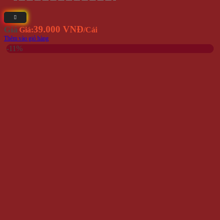
39.000 VNĐ
Giá
Giá:
/Cái
Thêm vào giỏ hàng
-11%