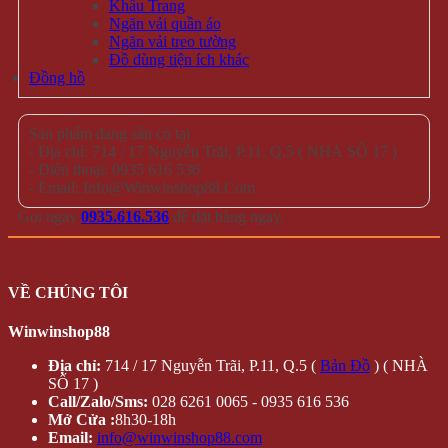
Khẩu Trang
Ngăn vải quần áo
Ngăn vải treo tường
Đồ dùng tiện ích khác
Đồng hồ
Sản phẩm đang sẵn có tại
- Địa chỉ: 714 / 17 Nguyễn Trãi, P.11, Q.5 ( NHÀ SỐ 17 )
- Điện thoại: 0935 616 536
- Email: Info@Winwinshop88.Com
Gọi ngay
0935.616.536
để đặt hàng ngay.
VỀ CHÚNG TÔI
Winwinshop88
Địa chỉ:
714 / 17 Nguyễn Trãi, P.11, Q.5 (
Bản Đồ
) ( NHÀ
SỐ 17 )
Call/Zalo/Sms:
028 6261 0065 - 0935 616 536
Mở Cửa :
8h30-18h
Email:
info@winwinshop88.com