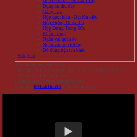
Dù che mưa - Dù Cầm Tay
Dụng cụ thu dây
Găng Tay
Hộp quẹt kiểu - Bật lửa kiểu
Hộp Đựng Thuốc Lá
Hộp Đựng Trang Sức
Khẩu Trang
Ngăn vải quần áo
Ngăn vải treo tường
Đồ dùng tiện ích khác
Đồng hồ
Sản phẩm đang sẵn có tại
- Địa chỉ: 714 / 17 Nguyễn Trãi, P.11, Q.5 ( NHÀ SỐ 17 )
- Điện thoại: 0935 616 536
- Email: Info@Winwinshop88.Com
Gọi ngay
0935.616.536
để đặt hàng ngay.