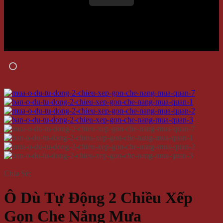
Chia Sẻ:
Ô Dù Tự Động 2 Chiều Xếp
Gọn Che Nắng Mưa