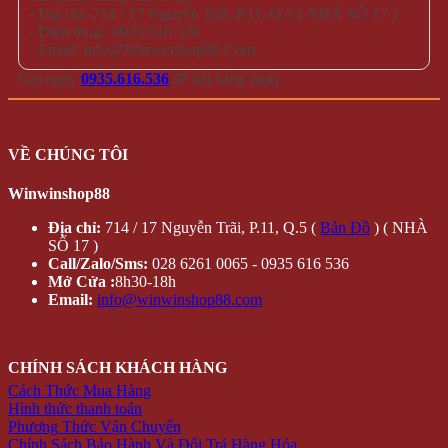
- Địa chỉ: 714 / 17 Nguyễn Trãi, P.11, Q.5 ( NHÀ SỐ 17 )
- Điện thoại: 0935 616 536
- Email: Info@Winwinshop88.Com
Gọi ngay
0935.616.536
để đặt hàng ngay.
VỀ CHÚNG TÔI
Winwinshop88
Địa chỉ:
714 / 17 Nguyễn Trãi, P.11, Q.5 (
Bản Đồ
) ( NHÀ
SỐ 17 )
Call/Zalo/Sms:
028 6261 0065 - 0935 616 536
Mở Cửa :
8h30-18h
Email:
info@winwinshop88.com
CHÍNH SÁCH KHÁCH HÀNG
Cách Thức Mua Hàng
Hình thức thanh toán
Phương Thức Vận Chuyển
Chính Sách Bảo Hành Và Đổi Trả Hàng Hóa