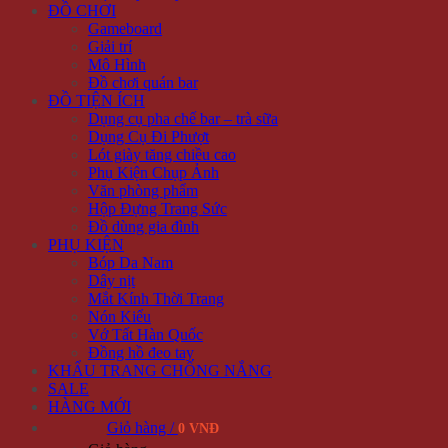
ĐỒ CHƠI
Gameboard
Giải trí
Mô Hình
Đồ chơi quán bar
ĐỒ TIỆN ÍCH
Dụng cụ pha chế bar – trà sữa
Dụng Cụ Đi Phượt
Lót giày tăng chiều cao
Phụ Kiện Chụp Ảnh
Văn phòng phẩm
Hộp Đựng Trang Sức
Đồ dùng gia đình
PHỤ KIỆN
Bóp Da Nam
Dây nịt
Mắt Kính Thời Trang
Nón Kiểu
Vớ Tất Hàn Quốc
Đồng hồ đeo tay
KHẨU TRANG CHỐNG NẮNG
SALE
HÀNG MỚI
Giỏ hàng /
0 VNĐ