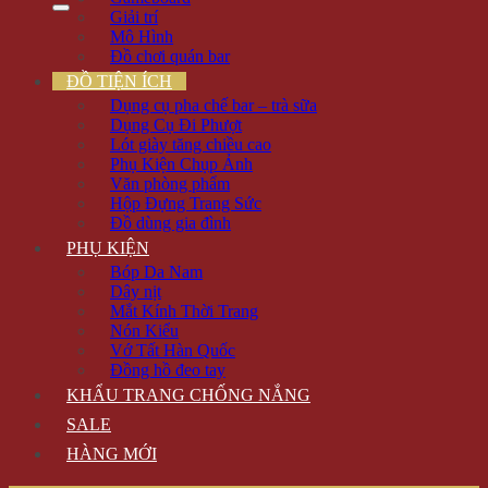
Giải trí
Mô Hình
Đồ chơi quán bar
ĐỒ TIỆN ÍCH
Dụng cụ pha chế bar – trà sữa
Dụng Cụ Đi Phượt
Lót giày tăng chiều cao
Phụ Kiện Chụp Ảnh
Văn phòng phẩm
Hộp Đựng Trang Sức
Đồ dùng gia đình
PHỤ KIỆN
Bóp Da Nam
Dây nịt
Mắt Kính Thời Trang
Nón Kiểu
Vớ Tất Hàn Quốc
Đồng hồ đeo tay
KHẨU TRANG CHỐNG NẮNG
SALE
HÀNG MỚI