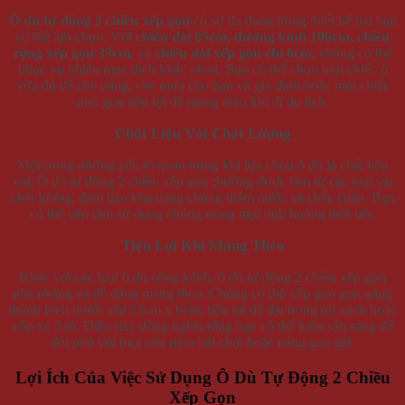
Ô dù tự động 2 chiều xếp gọn
có sự đa dạng trong thiết kế mà bạn
có thể lựa chọn. Với
chiều dài 65cm, đường kính 106cm, chiều
rộng xếp gọn 33cm
, và
chiều dài xếp gọn chỉ 6cm
, chúng có thể
phục vụ nhiều mục đích khác nhau. Bạn có thể chọn một chiếc ô
vừa đủ để che nắng, che mưa cho bạn và gia đình hoặc một chiếc
nhỏ gọn tiện lợi để mang theo khi đi du lịch.
Chất Liệu Vải Chất Lượng
Một trong những yếu tố quan trọng khi lựa chọn ô dù là chất liệu
vải. Ô dù tự động 2 chiều xếp gọn thường được làm từ các loại vải
chất lượng, đảm bảo khả năng chống thấm nước và chắc chắn. Bạn
có thể yên tâm sử dụng chúng trong mọi tình huống thời tiết.
Tiện Lợi Khi Mang Theo
Khác với các loại ô dù cồng kềnh, ô dù tự động 2 chiều xếp gọn
nhẹ nhàng và dễ dàng mang theo. Chúng có thể xếp gọn gọn gàng
thành kích thước chỉ 33cm x 6cm, tiện lợi để đặt trong túi xách hoặc
cốp xe ô tô. Điều này đồng nghĩa rằng bạn có thể luôn sẵn sàng để
đối phó với mọi cơn mưa bất chợt hoặc nắng gay gắt.
Lợi Ích Của Việc Sử Dụng Ô Dù Tự Động 2 Chiều
Xếp Gọn