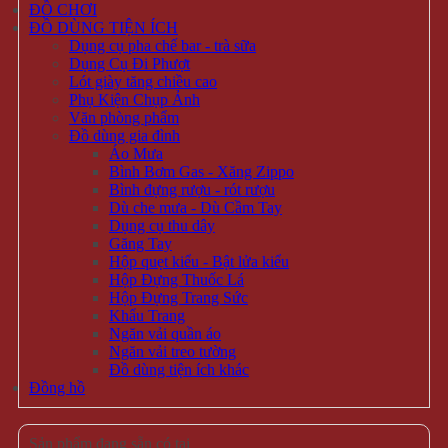
ĐỒ CHƠI
ĐỒ DÙNG TIỆN ÍCH
Dụng cụ pha chế bar - trà sữa
Dụng Cụ Đi Phượt
Lót giày tăng chiều cao
Phụ Kiện Chụp Ảnh
Văn phòng phẩm
Đồ dùng gia đình
Áo Mưa
Bình Bơm Gas - Xăng Zippo
Bình đựng rượu - rót rượu
Dù che mưa - Dù Cầm Tay
Dụng cụ thu dây
Găng Tay
Hộp quẹt kiểu - Bật lửa kiểu
Hộp Đựng Thuốc Lá
Hộp Đựng Trang Sức
Khẩu Trang
Ngăn vải quần áo
Ngăn vải treo tường
Đồ dùng tiện ích khác
Đồng hồ
Sản phẩm đang sẵn có tại