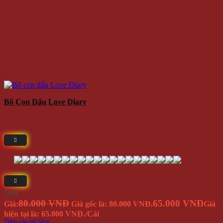
Bộ Con Dấu Love Diary
Giá
80.000 VNĐ
65.000 VNĐ
Giá:
Giá gốc là: 80.000 VNĐ.
Giá
hiện tại là: 65.000 VNĐ.
/Cái
Thêm vào giỏ hàng