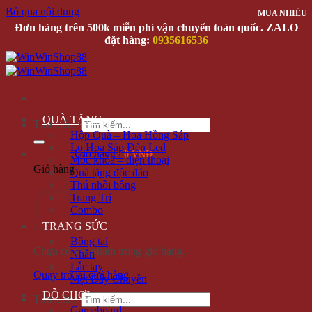
Bỏ qua nội dung
MUA NHIỀU
Đơn hàng trên 500k miễn phí vận chuyển toàn quốc. ZALO
đặt hàng:
0935616536
QUÀ TẶNG
Tìm kiếm:
Hộp Quà – Hoa Hồng Sáp
Lọ Hoa Sáp Đèn Led
Giỏ hàng /
0 VNĐ
Móc khóa – điện thoại
Giỏ hàng
Quà tặng độc đáo
Thú nhồi bông
Trang Trí
Combo
TRANG SỨC
Bông tai
Chưa có sản phẩm trong giỏ hàng.
Nhẫn
Lắc tay
Quay trở lại cửa hàng
Mặt Dây Chuyền
ĐỒ CHƠI
Tìm kiếm:
Gameboard