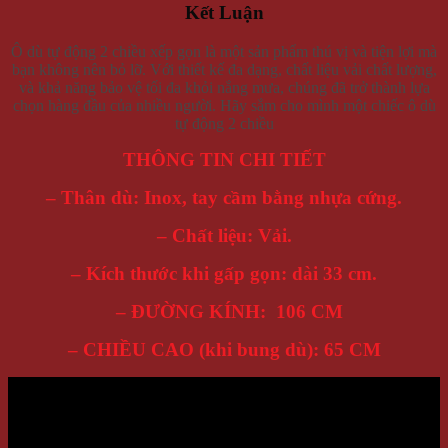
Kết Luận
Ô dù tự động 2 chiều xếp gọn là một sản phẩm thú vị và tiện lợi mà
bạn không nên bỏ lỡ. Với thiết kế đa dạng, chất liệu vải chất lượng,
và khả năng bảo vệ tối đa khỏi nắng mưa, chúng đã trở thành lựa
chọn hàng đầu của nhiều người. Hãy sắm cho mình một chiếc ô dù
tự động 2 chiều
THÔNG TIN CHI TIẾT
– Thân dù: Inox, tay cầm bằng nhựa cứng.
– Chất liệu: Vải.
– Kích thước khi gấp gọn: dài 33 cm.
– ĐƯỜNG KÍNH: 106 CM
– CHIỀU CAO (khi bung dù): 65 CM