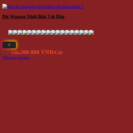
Dù Wagasa Nhật Bản Vải Dầu
200.000 VNĐ
Giá
Giá:
/Cây
Thêm vào giỏ hàng