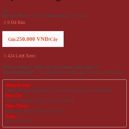
(
0
)
Mã Sản Phẩm:
63874
|
Tình Trạng:
Còn Hàng
0 Đã Bán
250.000 VNĐ
Giá:
/Cây
424 Lượt Xem
Ô dù tự động 2 chiều xếp gọn chống nắng mưa
từ
WinWinShop88
– Sản phẩm chất lượng, giá cả hợp lý. Mua ngay!
Khuyến mại:
Miễn phí giao nội thành và tỉnh với hoá đơn trên >500.000
Địa Chỉ:
714/17 Nguyễn Trãi, P.11, Q.5 HCM
Điện Thoại:
028 6261 0065 - 0935 616 536
Zalo:
0935 616 536