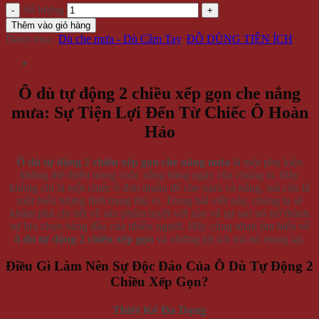
Số lượng
Thêm vào giỏ hàng
Danh mục:
Dù che mưa - Dù Cầm Tay
,
ĐỒ DÙNG TIỆN ÍCH
Ô dù tự động 2 chiều xếp gọn che nắng
mưa: Sự Tiện Lợi Đến Từ Chiếc Ô Hoàn
Hảo
Ô dù tự động 2 chiều xếp gọn che nắng mưa
là một phụ kiện
không thể thiếu trong cuộc sống hàng ngày của chúng ta. Đây
không chỉ là một chiếc ô đơn thuần để che mưa và nắng, mà còn là
một biểu tượng thời trang thú vị. Trong bài viết này, chúng ta sẽ
khám phá chi tiết về sản phẩm tuyệt vời này và tại sao nó trở thành
sự lựa chọn hàng đầu của nhiều người. Hãy cùng nhau tìm hiểu về
ô dù tự động 2 chiều xếp gọn
và những lợi ích mà nó mang lại.
Điều Gì Làm Nên Sự Độc Đáo Của Ô Dù Tự Động 2
Chiều Xếp Gọn?
Thiết Kế Đa Dạng