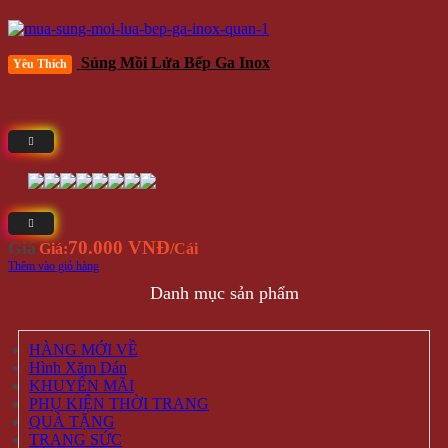
Súng Mồi Lửa Bếp Ga Inox
Yêu Thích
70.000 VNĐ
Giá
Giá:
/Cái
Thêm vào giỏ hàng
Danh mục sản phẩm
HÀNG MỚI VỀ
Hình Xăm Dán
KHUYẾN MÃI
PHỤ KIỆN THỜI TRANG
QUÀ TẶNG
TRANG SỨC