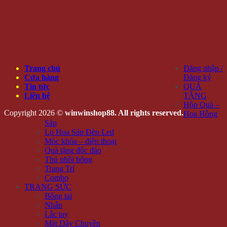
Trang chủ
Đăng nhập /
Cửa hàng
Đăng ký
Tin tức
QUÀ
Liên hệ
TẶNG
Hộp Quà –
Copyright 2026 ©
winwinshop88. All rights reserved.
Hoa Hồng
Sáp
Lọ Hoa Sáp Đèn Led
Móc khóa – điện thoại
Quà tặng độc đáo
Thú nhồi bông
Trang Trí
Combo
TRANG SỨC
Bông tai
Nhẫn
Lắc tay
Mặt Dây Chuyền