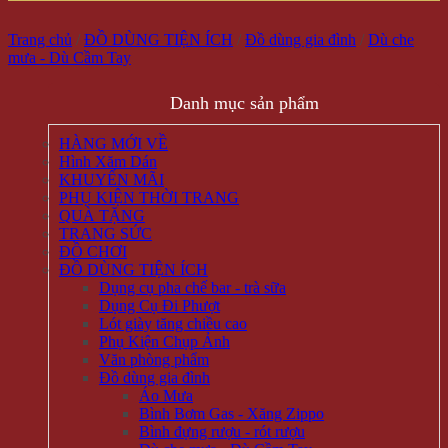
Trang chủ
/
ĐỒ DÙNG TIỆN ÍCH
/
Đồ dùng gia đình
/
Dù che
mưa - Dù Cầm Tay
Danh mục sản phẩm
HÀNG MỚI VỀ
Hình Xăm Dán
KHUYẾN MÃI
PHỤ KIỆN THỜI TRANG
QUÀ TẶNG
TRANG SỨC
ĐỒ CHƠI
ĐỒ DÙNG TIỆN ÍCH
Dụng cụ pha chế bar - trà sữa
Dụng Cụ Đi Phượt
Lót giày tăng chiều cao
Phụ Kiện Chụp Ảnh
Văn phòng phẩm
Đồ dùng gia đình
Áo Mưa
Bình Bơm Gas - Xăng Zippo
Bình đựng rượu - rót rượu