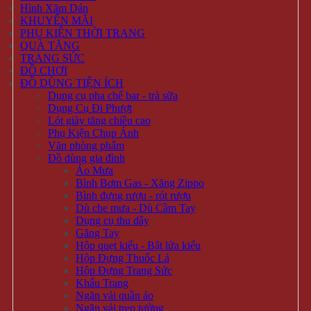
Hình Xăm Dán
KHUYẾN MÃI
PHỤ KIỆN THỜI TRANG
QUÀ TẶNG
TRANG SỨC
ĐỒ CHƠI
ĐỒ DÙNG TIỆN ÍCH
Dụng cụ pha chế bar - trà sữa
Dụng Cụ Đi Phượt
Lót giày tăng chiều cao
Phụ Kiện Chụp Ảnh
Văn phòng phẩm
Đồ dùng gia đình
Áo Mưa
Bình Bơm Gas - Xăng Zippo
Bình đựng rượu - rót rượu
Dù che mưa - Dù Cầm Tay
Dụng cụ thu dây
Găng Tay
Hộp quẹt kiểu - Bật lửa kiểu
Hộp Đựng Thuốc Lá
Hộp Đựng Trang Sức
Khẩu Trang
Ngăn vải quần áo
Ngăn vải treo tường