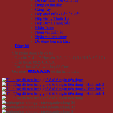
Dù che mưa - Dù Cầm Tay
Dụng cụ thu dây
Găng Tay
Hộp quẹt kiểu - Bật lửa kiểu
Hộp Đựng Thuốc Lá
Hộp Đựng Trang Sức
Khẩu Trang
Ngăn vải quần áo
Ngăn vải treo tường
Đồ dùng tiện ích khác
Đồng hồ
Sản phẩm đang sẵn có tại
- Địa chỉ: 714 / 17 Nguyễn Trãi, P.11, Q.5 ( NHÀ SỐ 17 )
- Điện thoại: 0935 616 536
- Email: Info@Winwinshop88.Com
Gọi ngay
0935.616.536
để đặt hàng ngay.