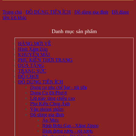
Trang chủ
/
ĐỒ DÙNG TIỆN ÍCH
/
Đồ dùng gia đình
/
Đồ dùng
tiện ích khác
Danh mục sản phẩm
HÀNG MỚI VỀ
Hình Xăm Dán
KHUYẾN MÃI
PHỤ KIỆN THỜI TRANG
QUÀ TẶNG
TRANG SỨC
ĐỒ CHƠI
ĐỒ DÙNG TIỆN ÍCH
Dụng cụ pha chế bar - trà sữa
Dụng Cụ Đi Phượt
Lót giày tăng chiều cao
Phụ Kiện Chụp Ảnh
Văn phòng phẩm
Đồ dùng gia đình
Áo Mưa
Bình Bơm Gas - Xăng Zippo
Bình đựng rượu - rót rượu