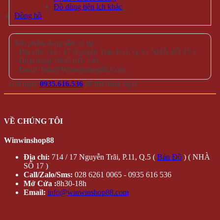
Đồ dùng tiện ích khác
Đồng hồ
Sản phẩm đang sẵn có tại
- Địa chỉ: 714 / 17 Nguyễn Trãi, P.11, Q.5 ( NHÀ SỐ 17 )
- Điện thoại: 0935 616 536
- Email: Info@Winwinshop88.Com
Gọi ngay
0935.616.536
để đặt hàng ngay.
VỀ CHÚNG TÔI
Winwinshop88
Địa chỉ:
714 / 17 Nguyễn Trãi, P.11, Q.5 (
Bản Đồ
) ( NHÀ
SỐ 17 )
Call/Zalo/Sms:
028 6261 0065 - 0935 616 536
Mở Cửa :
8h30-18h
Email:
info@winwinshop88.com