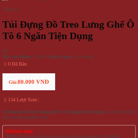
Chia Sẻ:
Túi Đựng Đồ Treo Lưng Ghế Ô
Tô 6 Ngăn Tiện Dụng
(
0
)
Mã Sản Phẩm:
33209
|
Tình Trạng:
Còn Hàng
0 Đã Bán
80.000 VNĐ
Giá:
134 Lượt Xem
Túi đựng đồ treo lưng ghế ô tô 6 ngăn tiện dụng
là sản phẩm bán
tại winwinshop88.com
Khuyến mại:
Miễn phí giao nội thành và tỉnh với hoá đơn trên >500.000