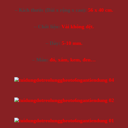
– Kích thước (Dài x rộng x cao):
56 x 40 cm.
– Chất liệu:
Vải không dệt.
– Dày:
5-10 mm.
– Màu:
đỏ, xám, kem, đen…