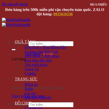
Bỏ qua nội dung
MUA NHIỀU
Đơn hàng trên 500k miễn phí vận chuyển toàn quốc. ZALO
đặt hàng:
0935616536
QUÀ TẶNG
Tìm kiếm:
Hộp Quà – Hoa Hồng Sáp
Lọ Hoa Sáp Đèn Led
Giỏ hàng /
0 VNĐ
Móc khóa – điện thoại
Giỏ hàng
Quà tặng độc đáo
Thú nhồi bông
Trang Trí
Combo
TRANG SỨC
Bông tai
Chưa có sản phẩm trong giỏ hàng.
Nhẫn
Lắc tay
Quay trở lại cửa hàng
Mặt Dây Chuyền
ĐỒ CHƠI
Tìm kiếm:
Gameboard