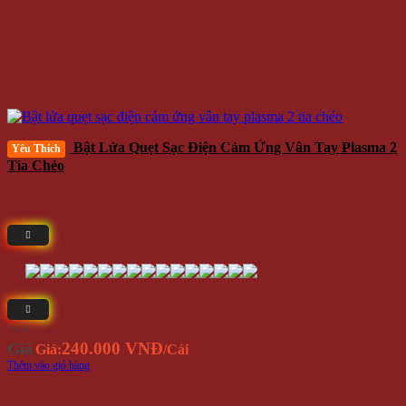
Bật Lửa Quẹt Sạc Điện Cảm Ứng Vân Tay Plasma 2
Yêu Thích
Tia Chéo
⭐(5)
240.000 VNĐ
Giá
Giá:
/Cái
Thêm vào giỏ hàng