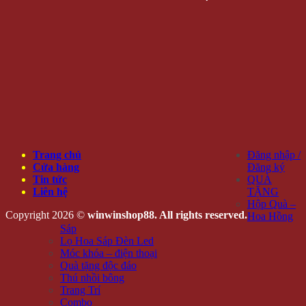
Trang chủ
Đăng nhập /
Cửa hàng
Đăng ký
Tin tức
QUÀ
Liên hệ
TẶNG
Hộp Quà –
Copyright 2026 ©
winwinshop88. All rights reserved.
Hoa Hồng
Sáp
Lọ Hoa Sáp Đèn Led
Móc khóa – điện thoại
Quà tặng độc đáo
Thú nhồi bông
Trang Trí
Combo