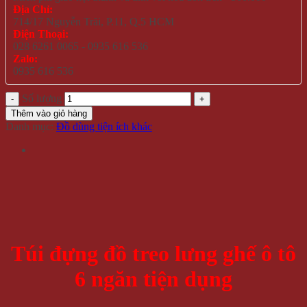
Địa Chỉ:
714/17 Nguyễn Trãi, P.11, Q.5 HCM
Điện Thoại:
028 6261 0065 - 0935 616 536
Zalo:
0935 616 536
Số lượng
Thêm vào giỏ hàng
Danh mục:
Đồ dùng tiện ích khác
Túi đựng đồ treo lưng ghế ô tô
6 ngăn tiện dụng