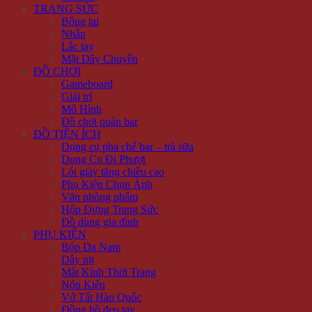
TRANG SỨC
Bông tai
Nhẫn
Lắc tay
Mặt Dây Chuyền
ĐỒ CHƠI
Gameboard
Giải trí
Mô Hình
Đồ chơi quán bar
ĐỒ TIỆN ÍCH
Dụng cụ pha chế bar – trà sữa
Dụng Cụ Đi Phượt
Lót giày tăng chiều cao
Phụ Kiện Chụp Ảnh
Văn phòng phẩm
Hộp Đựng Trang Sức
Đồ dùng gia đình
PHỤ KIỆN
Bóp Da Nam
Dây nịt
Mắt Kính Thời Trang
Nón Kiểu
Vớ Tất Hàn Quốc
Đồng hồ đeo tay