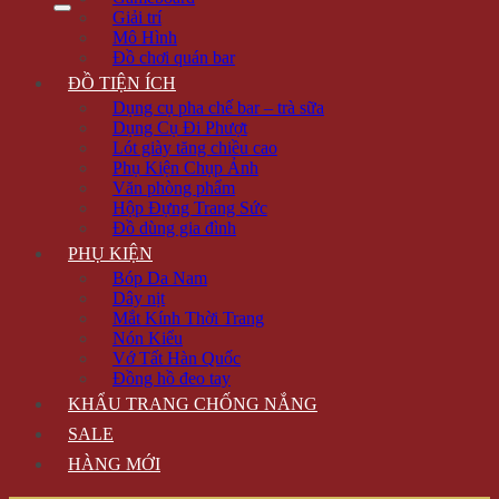
Giải trí
Mô Hình
Đồ chơi quán bar
ĐỒ TIỆN ÍCH
Dụng cụ pha chế bar – trà sữa
Dụng Cụ Đi Phượt
Lót giày tăng chiều cao
Phụ Kiện Chụp Ảnh
Văn phòng phẩm
Hộp Đựng Trang Sức
Đồ dùng gia đình
PHỤ KIỆN
Bóp Da Nam
Dây nịt
Mắt Kính Thời Trang
Nón Kiểu
Vớ Tất Hàn Quốc
Đồng hồ đeo tay
KHẨU TRANG CHỐNG NẮNG
SALE
HÀNG MỚI