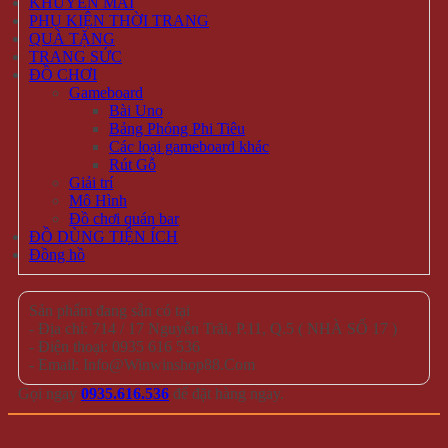
KHUYẾN MÃI
PHỤ KIỆN THỜI TRANG
QUÀ TẶNG
TRANG SỨC
ĐỒ CHƠI
Gameboard
Bài Uno
Bảng Phóng Phi Tiêu
Các loại gameboard khác
Rút Gỗ
Giải trí
Mô Hình
Đồ chơi quán bar
ĐỒ DÙNG TIỆN ÍCH
Đồng hồ
Sản phẩm đang sẵn có tại
- Địa chỉ: 714 / 17 Nguyễn Trãi, P.11, Q.5 ( NHÀ SỐ 17 )
- Điện thoại: 0935 616 536
- Email: Info@Winwinshop88.Com
Gọi ngay
0935.616.536
để đặt hàng ngay.