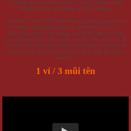
cân bằng cho phi tiêu khi phi ra “xé gió” nhanh, mạnh,
thẳng vào mục tiêu không bị chệch hướng.
Cách chơi: Giữ phi tiêu được nằm gọn trong lòng bàn tay
với 4 ngón duỗi thẳng, ngón cái giữ phi tiêu ở vị trí cố
định. Đầu nhọn có thể hướng ra phía đầu ngón tay hay
quay về phía cổ tay. Nếu nhắm vào mục tiêu ở gần, ta để
cho phần mũi nhọn ló ra khỏi các đầu ngón tay nhiều và
ngược lại, ta cầm phi tiêu với mũi nhọn thấp khi muốn
ném xa.
1 vỉ / 3 mũi tên