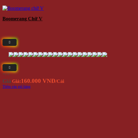
Boomerang Chữ V
⭐(5)
160.000 VNĐ
Giá
Giá:
/Cái
Thêm vào giỏ hàng