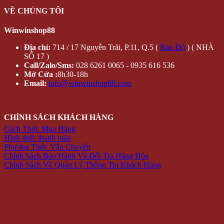
VỀ CHÚNG TÔI
Winwinshop88
Địa chỉ:
714 / 17 Nguyễn Trãi, P.11, Q.5 (
Bản Đồ
) ( NHÀ
SỐ 17 )
Call/Zalo/Sms:
028 6261 0065 - 0935 616 536
Mở Cửa :
8h30-18h
Email:
info@winwinshop88.com
CHÍNH SÁCH KHÁCH HÀNG
Cách Thức Mua Hàng
Hình thức thanh toán
Phương Thức Vận Chuyển
Chính Sách Bảo Hành Và Đổi Trả Hàng Hóa
Chính Sách Về Quản Lý Thông Tin Khách Hàng