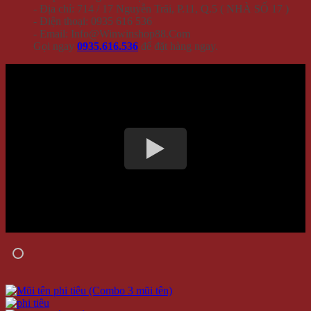
- Địa chỉ: 714 / 17 Nguyễn Trãi, P.11, Q.5 ( NHÀ SỐ 17 )
- Điện thoại: 0935 616 536
- Email: Info@Winwinshop88.Com
Gọi ngay
0935.616.536
để đặt hàng ngay.