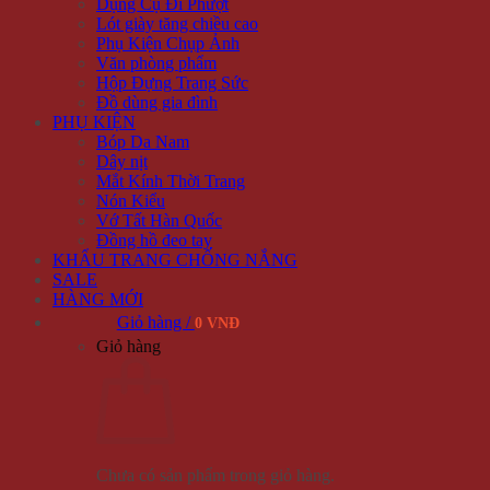
Dụng Cụ Đi Phượt
Lót giày tăng chiều cao
Phụ Kiện Chụp Ảnh
Văn phòng phẩm
Hộp Đựng Trang Sức
Đồ dùng gia đình
PHỤ KIỆN
Bóp Da Nam
Dây nịt
Mắt Kính Thời Trang
Nón Kiểu
Vớ Tất Hàn Quốc
Đồng hồ đeo tay
KHẨU TRANG CHỐNG NẮNG
SALE
HÀNG MỚI
Giỏ hàng /
0 VNĐ
Giỏ hàng
Chưa có sản phẩm trong giỏ hàng.