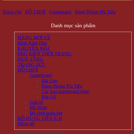
Trang chủ
/
ĐỒ CHƠI
/
Gameboard
/
Bảng Phóng Phi Tiêu
Danh mục sản phẩm
HÀNG MỚI VỀ
Hình Xăm Dán
KHUYẾN MÃI
PHỤ KIỆN THỜI TRANG
QUÀ TẶNG
TRANG SỨC
ĐỒ CHƠI
Gameboard
Bài Uno
Bảng Phóng Phi Tiêu
Các loại gameboard khác
Rút Gỗ
Giải trí
Mô Hình
Đồ chơi quán bar
ĐỒ DÙNG TIỆN ÍCH
Đồng hồ
Sản phẩm đang sẵn có tại