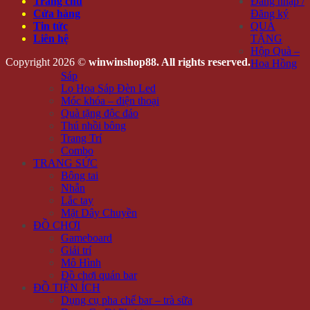
Trang chủ
Đăng nhập /
Cửa hàng
Đăng ký
Tin tức
QUÀ
Liên hệ
TẶNG
Hộp Quà –
Copyright 2026 ©
winwinshop88. All rights reserved.
Hoa Hồng
Sáp
Lọ Hoa Sáp Đèn Led
Móc khóa – điện thoại
Quà tặng độc đáo
Thú nhồi bông
Trang Trí
Combo
TRANG SỨC
Bông tai
Nhẫn
Lắc tay
Mặt Dây Chuyền
ĐỒ CHƠI
Gameboard
Giải trí
Mô Hình
Đồ chơi quán bar
ĐỒ TIỆN ÍCH
Dụng cụ pha chế bar – trà sữa