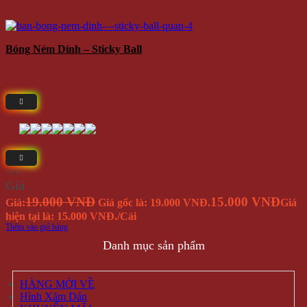
Bóng Ném Dính – Sticky Ball
⭐(5)
Giá
19.000 VNĐ
15.000 VNĐ
Giá:
Giá gốc là: 19.000 VNĐ.
Giá
hiện tại là: 15.000 VNĐ.
/Cái
Thêm vào giỏ hàng
Danh mục sản phẩm
HÀNG MỚI VỀ
Hình Xăm Dán