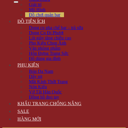
Giải trí
Mô Hình
Đồ chơi quán bar
ĐỒ TIỆN ÍCH
Dụng cụ pha chế bar – trà sữa
Dụng Cụ Đi Phượt
Lót giày tăng chiều cao
Phụ Kiện Chụp Ảnh
Văn phòng phẩm
Hộp Đựng Trang Sức
Đồ dùng gia đình
PHỤ KIỆN
Bóp Da Nam
Dây nịt
Mắt Kính Thời Trang
Nón Kiểu
Vớ Tất Hàn Quốc
Đồng hồ đeo tay
KHẨU TRANG CHỐNG NẮNG
SALE
HÀNG MỚI