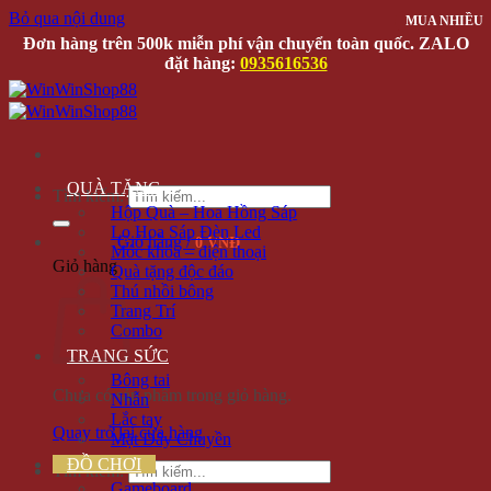
Bỏ qua nội dung
MUA NHIỀU
MUA NHIỀU
MUA NHIỀU
MUA NHIỀU
Đơn hàng trên 500k miễn phí vận chuyển toàn quốc. ZALO
đặt hàng:
0935616536
QUÀ TẶNG
Tìm kiếm:
Hộp Quà – Hoa Hồng Sáp
Lọ Hoa Sáp Đèn Led
Giỏ hàng /
0 VNĐ
Móc khóa – điện thoại
Giỏ hàng
Quà tặng độc đáo
Thú nhồi bông
Trang Trí
Combo
TRANG SỨC
Bông tai
Chưa có sản phẩm trong giỏ hàng.
Nhẫn
Lắc tay
Quay trở lại cửa hàng
Mặt Dây Chuyền
ĐỒ CHƠI
Tìm kiếm:
Gameboard