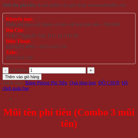
Mũi tên phi tiêu
là sản phẩm của gift shop winwinshop88.com
Khuyến mại:
Miễn phí giao nội thành và tỉnh với hoá đơn trên >500.000
Địa Chỉ:
714/17 Nguyễn Trãi, P.11, Q.5 HCM
Điện Thoại:
028 6261 0065 - 0935 616 536
Zalo:
0935 616 536
Số lượng
Thêm vào giỏ hàng
Danh mục:
Bảng Phóng Phi Tiêu
,
Quà tặng bạn
,
ĐỒ CHƠI
,
Đồ
chơi quán bar
Mũi tên phi tiêu (Combo 3 mũi
tên)