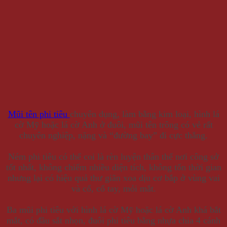
Mũi tên phi tiêu
chuyên dụng, làm bằng kim loại, hình lá
cờ Mỹ hoặc lá cờ Anh ở đuôi, mũi tên trông có vẻ rất
chuyên nghiệp, nặng và “đường bay” đi cực thẳng.
Ném phi tiêu có thể coi là rèn luyện thân thể nơi công sở
tốt nhất, không chiếm nhiều diện tích, không tốn thời gian
nhưng lại có hiệu quả thư giãn xoa dịu cơ bắp ở vùng vai
và cổ, cổ tay, mỏi mắt.
Ba mũi phi tiêu với hình lá cờ Mỹ hoặc lá cờ Anh khá bắt
mắt, có đầu sắt nhọn, đuôi phi tiêu bằng nhựa chia 4 cánh