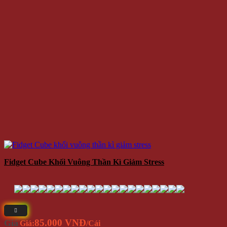
Fidget Cube Khối Vuông Thần Kì Giảm Stress
85.000 VNĐ
Giá
Giá:
/Cái