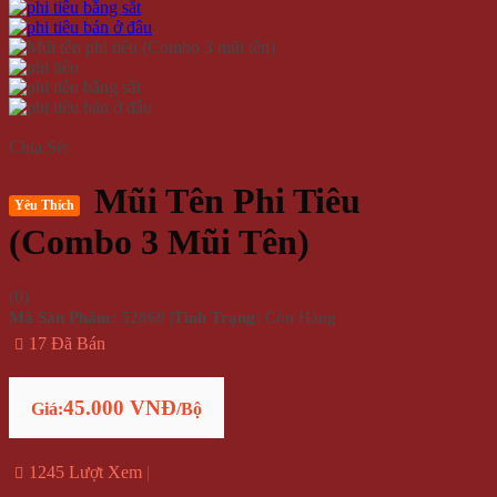
Chia Sẻ:
Mũi Tên Phi Tiêu
Yêu Thích
(Combo 3 Mũi Tên)
(
0
)
Mã Sản Phẩm:
52868
|
Tình Trạng:
Còn Hàng
17 Đã Bán
45.000 VNĐ
Giá:
/Bộ
1245 Lượt Xem