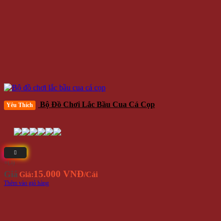
Bộ Đồ Chơi Lắc Bầu Cua Cá Cọp
Yêu Thích
⭐(3)
15.000 VNĐ
Giá
Giá:
/Cái
Thêm vào giỏ hàng