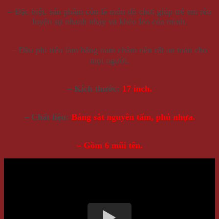
– Đặc biệt, sản phẩm còn là món đồ chơi giúp trẻ em rèn
luyện sự nhanh nhạy và khéo léo của mình.
– Đầu phi tiêu làm bằng nam châm nên rất an toàn cho
mọi người.
– Kích thước:
17 inch.
– Chất liệu:
Bảng sắt nguyên tấm, phủ nhựa.
– Gồm 6 mũi tên.