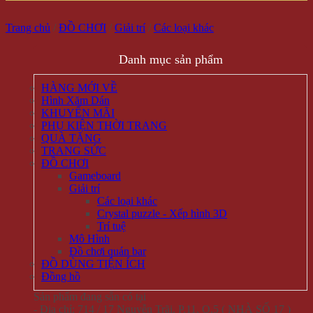
Trang chủ
/
ĐỒ CHƠI
/
Giải trí
/
Các loại khác
Danh mục sản phẩm
HÀNG MỚI VỀ
Hình Xăm Dán
KHUYẾN MÃI
PHỤ KIỆN THỜI TRANG
QUÀ TẶNG
TRANG SỨC
ĐỒ CHƠI
Gameboard
Giải trí
Các loại khác
Crystal puzzle - Xếp hình 3D
Trí tuệ
Mô Hình
Đồ chơi quán bar
ĐỒ DÙNG TIỆN ÍCH
Đồng hồ
Sản phẩm đang sẵn có tại
- Địa chỉ: 714 / 17 Nguyễn Trãi, P.11, Q.5 ( NHÀ SỐ 17 )