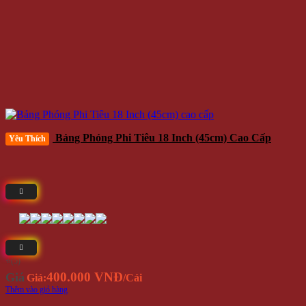
Bảng Phóng Phi Tiêu 18 Inch (45cm) Cao Cấp
Yêu Thích
⭐(5)
400.000 VNĐ
Giá
Giá:
/Cái
Thêm vào giỏ hàng