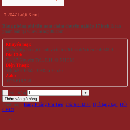
2047 Lượt Xem
Bảng phóng phi tiêu nam châm chuyên nghiệp 17 inch
là sản
phẩm bán tại winwinshop88.com
Khuyến mại:
Miễn phí giao nội thành và tỉnh với hoá đơn trên >500.000
Địa Chỉ:
714/17 Nguyễn Trãi, P.11, Q.5 HCM
Điện Thoại:
028 6261 0065 - 0935 616 536
Zalo:
0935 616 536
Số lượng
Thêm vào giỏ hàng
Danh mục:
Bảng Phóng Phi Tiêu
,
Các loại khác
,
Quà tặng bạn
,
ĐỒ
CHƠI