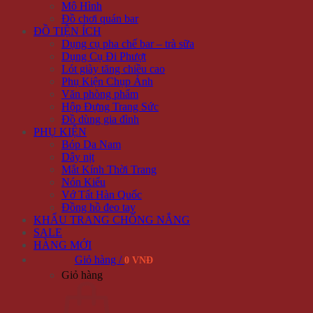
Mô Hình
Đồ chơi quán bar
ĐỒ TIỆN ÍCH
Dụng cụ pha chế bar – trà sữa
Dụng Cụ Đi Phượt
Lót giày tăng chiều cao
Phụ Kiện Chụp Ảnh
Văn phòng phẩm
Hộp Đựng Trang Sức
Đồ dùng gia đình
PHỤ KIỆN
Bóp Da Nam
Dây nịt
Mắt Kính Thời Trang
Nón Kiểu
Vớ Tất Hàn Quốc
Đồng hồ đeo tay
KHẨU TRANG CHỐNG NẮNG
SALE
HÀNG MỚI
Giỏ hàng /
0 VNĐ
Giỏ hàng