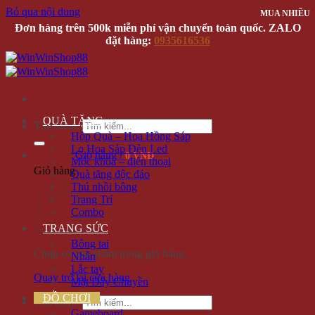
Bỏ qua nội dung
MUA NHIỀU
MUA NHIỀU
MUA NHIỀU
MUA NHIỀU
Đơn hàng trên 500k miễn phí vận chuyển toàn quốc. ZALO
đặt hàng:
0935616536
QUÀ TẶNG
Tìm kiếm:
Hộp Quà – Hoa Hồng Sáp
Lọ Hoa Sáp Đèn Led
Giỏ hàng /
0 VNĐ
Móc khóa – điện thoại
Giỏ hàng
Quà tặng độc đáo
Thú nhồi bông
Trang Trí
Combo
TRANG SỨC
Bông tai
Chưa có sản phẩm trong giỏ hàng.
Nhẫn
Lắc tay
Quay trở lại cửa hàng
Mặt Dây Chuyền
ĐỒ CHƠI
Tìm kiếm:
Gameboard