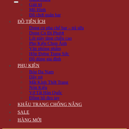
Giải trí
Mô Hình
Đồ chơi quán bar
ĐỒ TIỆN ÍCH
Dụng cụ pha chế bar – trà sữa
Dụng Cụ Đi Phượt
Lót giày tăng chiều cao
Phụ Kiện Chụp Ảnh
Văn phòng phẩm
Hộp Đựng Trang Sức
Đồ dùng gia đình
PHỤ KIỆN
Bóp Da Nam
Dây nịt
Mắt Kính Thời Trang
Nón Kiểu
Vớ Tất Hàn Quốc
Đồng hồ đeo tay
KHẨU TRANG CHỐNG NẮNG
SALE
HÀNG MỚI