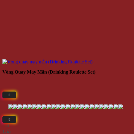
Vòng Quay May Mắn (Drinking Roulette Set)
⭐(5)
Giá