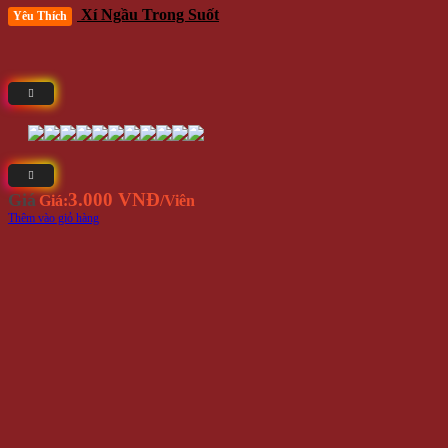
Xí Ngầu Trong Suốt
Yêu Thích
3.000 VNĐ
Giá
Giá:
/Viên
Thêm vào giỏ hàng