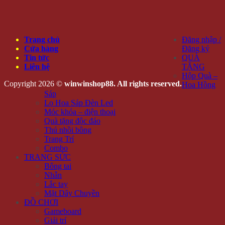
Trang chủ
Đăng nhập /
Cửa hàng
Đăng ký
Tin tức
QUÀ
Liên hệ
TẶNG
Hộp Quà –
Copyright 2026 ©
winwinshop88. All rights reserved.
Hoa Hồng
Sáp
Lọ Hoa Sáp Đèn Led
Móc khóa – điện thoại
Quà tặng độc đáo
Thú nhồi bông
Trang Trí
Combo
TRANG SỨC
Bông tai
Nhẫn
Lắc tay
Mặt Dây Chuyền
ĐỒ CHƠI
Gameboard
Giải trí