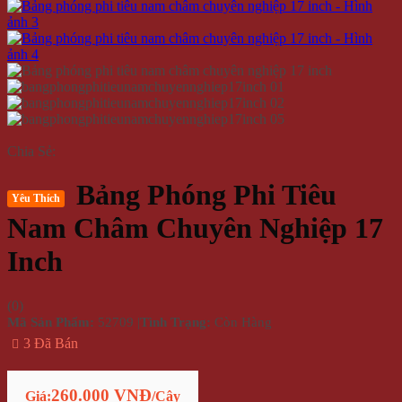
Chia Sẻ:
Bảng Phóng Phi Tiêu
Yêu Thích
Nam Châm Chuyên Nghiệp 17
Inch
(
0
)
Mã Sản Phẩm:
52709
|
Tình Trạng:
Còn Hàng
3 Đã Bán
260.000 VNĐ
Giá:
/Cây