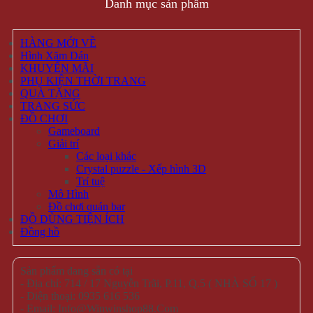
Danh mục sản phẩm
HÀNG MỚI VỀ
Hình Xăm Dán
KHUYẾN MÃI
PHỤ KIỆN THỜI TRANG
QUÀ TẶNG
TRANG SỨC
ĐỒ CHƠI
Gameboard
Giải trí
Các loại khác
Crystal puzzle - Xếp hình 3D
Trí tuệ
Mô Hình
Đồ chơi quán bar
ĐỒ DÙNG TIỆN ÍCH
Đồng hồ
Sản phẩm đang sẵn có tại
- Địa chỉ: 714 / 17 Nguyễn Trãi, P.11, Q.5 ( NHÀ SỐ 17 )
- Điện thoại: 0935 616 536
- Email: Info@Winwinshop88.Com