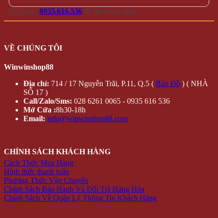
Gọi ngay
0935.616.536
để đặt hàng ngay.
VỀ CHÚNG TÔI
Winwinshop88
Địa chỉ:
714 / 17 Nguyễn Trãi, P.11, Q.5 (
Bản Đồ
) ( NHÀ
SỐ 17 )
Call/Zalo/Sms:
028 6261 0065 - 0935 616 536
Mở Cửa :
8h30-18h
Email:
info@winwinshop88.com
CHÍNH SÁCH KHÁCH HÀNG
Cách Thức Mua Hàng
Hình thức thanh toán
Phương Thức Vận Chuyển
Chính Sách Bảo Hành Và Đổi Trả Hàng Hóa
Chính Sách Về Quản Lý Thông Tin Khách Hàng