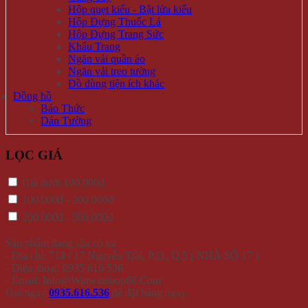
Hộp quẹt kiểu - Bật lửa kiểu
Hộp Đựng Thuốc Lá
Hộp Đựng Trang Sức
Khẩu Trang
Ngăn vải quần áo
Ngăn vải treo tường
Đồ dùng tiện ích khác
Đồng hồ
Báo Thức
Dán Tường
LỌC GIÁ
Giá dưới 100.000đ
100.000đ - 200.000đ
200.000đ - 500.000đ
Sản phẩm đang sẵn có tại
- Địa chỉ: 714 / 17 Nguyễn Trãi, P.11, Q.5 ( NHÀ SỐ 17 )
- Điện thoại: 0935 616 536
- Email: Info@Winwinshop88.Com
Gọi ngay
0935.616.536
để đặt hàng ngay.