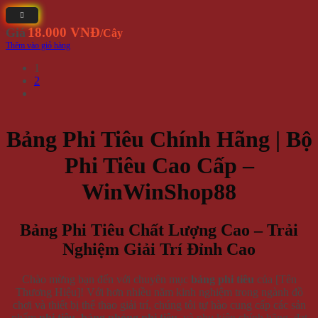
thích sự sáng tạo,
bảng phi tiêu gấu
hay
bảng phi tiêu ăn tiền
sẽ
mang lại trải nghiệm độc đáo.
Trò Chơi Phi Tiêu – Giải Trí Và Rèn Luyện Kỹ
Năng
Trò chơi phi tiêu
không chỉ là hoạt động thư giãn mà còn giúp cải
thiện sự tập trung và kỹ năng ném chính xác. Với
game ném phi
tiêu
điện tử hoặc
game phi tiêu
mô phỏng, bạn có thể luyện tập
ngay tại nhà. Các
mẫu bảng phi tiêu cộng điểm
thông minh tích
hợp công nghệ cảm ứng, phù hợp cho cả
phóng phi tiêu
chuyên
nghiệp và giải trí nhóm.
Hướng Dẫn Chọn Mua Bảng Phi Tiêu Phù Hợp
Để chọn
bảng phi tiêu
hoàn hảo, hãy cân nhắc mục đích sử dụng
và không gian. Nếu bạn ở TP.HCM, đừng bỏ lỡ
bảng phi tiêu gỗ
tphcm
hoặc
bảng phi tiêu hội chợ
với thiết kế bắt mắt. Với người
mới,
bộ ném phi tiêu
cơ bản là lựa chọn hợp lý. Nếu bạn cần sản
phẩm bền bỉ, hãy ưu tiên
bảng phi tiêu sắt
hoặc
bảng phi tiêu
công điểm hội chợ
.
Tại Sao Nên Chọn WinWinShop88?