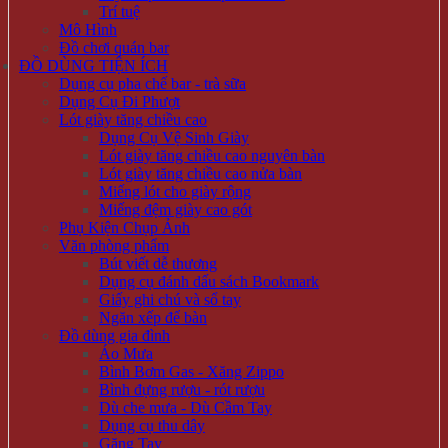
Trí tuệ
Mô Hình
Đồ chơi quán bar
ĐỒ DÙNG TIỆN ÍCH
Dụng cụ pha chế bar - trà sữa
Dụng Cụ Đi Phượt
Lót giày tăng chiều cao
Dụng Cụ Vệ Sinh Giày
Lót giày tăng chiều cao nguyên bàn
Lót giày tăng chiều cao nửa bàn
Miếng lót cho giày rộng
Miếng đệm giày cao gót
Phụ Kiện Chụp Ảnh
Văn phòng phẩm
Bút viết dễ thương
Dụng cụ đánh dấu sách Bookmark
Giấy ghi chú và sổ tay
Ngăn xếp để bàn
Đồ dùng gia đình
Áo Mưa
Bình Bơm Gas - Xăng Zippo
Bình đựng rượu - rót rượu
Dù che mưa - Dù Cầm Tay
Dụng cụ thu dây
Găng Tay