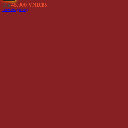
18.000 VNĐ
Giá
/Cây
Thêm vào giỏ hàng
1
2
Bảng Phi Tiêu Chính Hãng | Bộ
Phi Tiêu Cao Cấp –
WinWinShop88
Bảng Phi Tiêu Chất Lượng Cao – Trải
Nghiệm Giải Trí Đỉnh Cao
Chào mừng bạn đến với chuyên mục
bảng phi tiêu
của [Tên