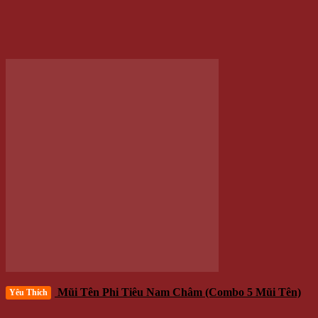
Mũi Tên Phi Tiêu Nam Châm (Combo 5 Mũi Tên)
Yêu Thích
75.000 VNĐ
Giá
/Bộ
Thêm vào giỏ hàng