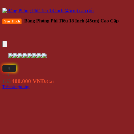
Bảng Phóng Phi Tiêu 18 Inch (45cm) Cao Cấp
Yêu Thích
⭐(5)
400.000 VNĐ
Giá
/Cái
Thêm vào giỏ hàng