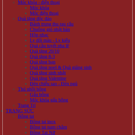
Móc khóa - điện thoại
Móc khóa
Móc điện thoại
Quà tặng độc đáo
Bánh trung thu rau câu
Chuông gió nhật bản
Hộp nhạc
Ly đổi màu - Ly kiểu
Quả cầu tuyết pha lê
Quà tặng 20/10
Quà tặng 8-3
Quà tặng bạn
Quà tặng noel & Quà giáng sinh
Quà tặng sinh nhật
Quà tặng Valentine
Đèn chiếu sao - Đèn ngủ
Thú nhồi bông
Gấu bông
Móc khóa gấu bông
Trang Trí
TRANG SỨC
Bông tai
Bông tai inox
Bông tai nam châm
Bông Tai Nữ