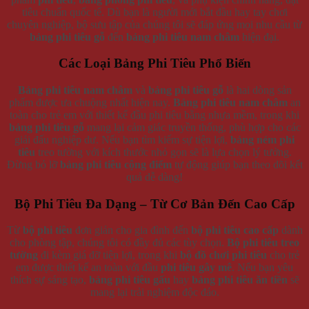
Chúng tôi cam kết cung cấp
phi tiêu đồ chơi
và
bảng phi tiêu
đạt
chuẩn chất lượng, với chính sách bảo hành rõ ràng và dịch vụ khách
hàng tận tâm. Sản phẩm được kiểm định kỹ lưỡng, từ
mũi phi tiêu
đến
cây phi tiêu
, đảm bảo độ an toàn và độ bền. Hãy để
Winwinshop88 đồng hành cùng bạn trong những giờ phút
ném phi
tiêu
sảng khoái!
VỀ CHÚNG TÔI
Winwinshop88
Địa chỉ:
714 / 17 Nguyễn Trãi, P.11, Q.5 (
Bản Đồ
) ( NHÀ
SỐ 17 )
Call/Zalo/Sms:
028 6261 0065 - 0935 616 536
Mở Cửa :
8h30-18h
Email:
info@winwinshop88.com