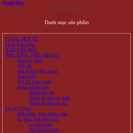
Danh Mục
Danh mục sản phẩm
HÀNG MỚI VỀ
Hình Xăm Dán
KHUYẾN MÃI
PHỤ KIỆN THỜI TRANG
Bóp Da Nam
Dây nịt
Mắt Kính Thời Trang
Nón Kiểu
Vớ Tất Hàn Quốc
Đồng hồ đeo tay
Đồng hồ cặp
Đồng hồ đeo tay nam
Đồng hồ đeo tay nữ
QUÀ TẶNG
Hộp Quà - Hoa Hồng Sáp
Lọ Hoa Sáp Đèn Led
Lọ Hoa Sáp
Đèn Đom Đóm