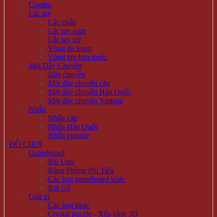
Combo
Lắc tay
Lắc chân
Lắc tay nam
Lắc tay nữ
Vòng da kpop
Vòng tay hàn quốc
Mặt Dây Chuyền
Dây chuyền
Mặt dây chuyền cặp
Mặt dây chuyền Hàn Quốc
Mặt dây chuyền Vintage
Nhẫn
Nhẫn cặp
Nhẫn Hàn Quốc
Nhẫn vintage
ĐỒ CHƠI
Gameboard
Bài Uno
Bảng Phóng Phi Tiêu
Các loại gameboard khác
Rút Gỗ
Giải trí
Các loại khác
Crystal puzzle - Xếp hình 3D