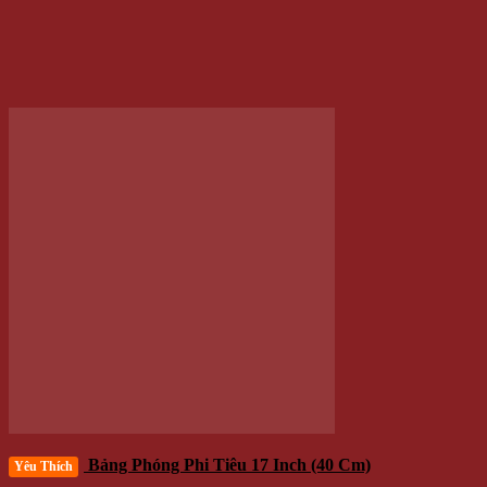
⭐(3.5)
175.000 VNĐ
Giá
/Cái
Thêm vào giỏ hàng