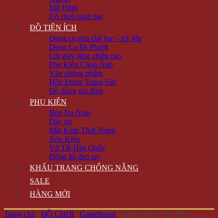
Mô Hình
Đồ chơi quán bar
ĐỒ TIỆN ÍCH
Dụng cụ pha chế bar – trà sữa
Dụng Cụ Đi Phượt
Lót giày tăng chiều cao
Phụ Kiện Chụp Ảnh
Văn phòng phẩm
Hộp Đựng Trang Sức
Đồ dùng gia đình
PHỤ KIỆN
Bóp Da Nam
Dây nịt
Mắt Kính Thời Trang
Nón Kiểu
Vớ Tất Hàn Quốc
Đồng hồ đeo tay
KHẨU TRANG CHỐNG NẮNG
SALE
HÀNG MỚI
Trang chủ
/
ĐỒ CHƠI
/
Gameboard
/
Bảng Phóng Phi Tiêu