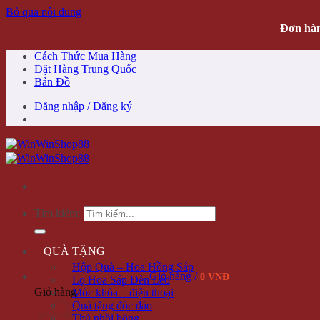
Bỏ qua nội dung
Đơn hàn
Cách Thức Mua Hàng
Đặt Hàng Trung Quốc
Bản Đồ
Đăng nhập / Đăng ký
Tìm kiếm:
QUÀ TẶNG
Hộp Quà – Hoa Hồng Sáp
Giỏ hàng /
0 VNĐ
Lọ Hoa Sáp Đèn Led
Giỏ hàng
Móc khóa – điện thoại
Quà tặng độc đáo
Thú nhồi bông