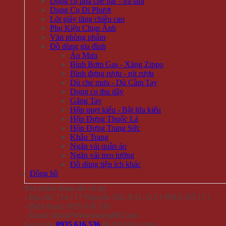
Dụng cụ pha chế bar - trà sữa
Dụng Cụ Đi Phượt
Lót giày tăng chiều cao
Phụ Kiện Chụp Ảnh
Văn phòng phẩm
Đồ dùng gia đình
Áo Mưa
Bình Bơm Gas - Xăng Zippo
Bình đựng rượu - rót rượu
Dù che mưa - Dù Cầm Tay
Dụng cụ thu dây
Găng Tay
Hộp quẹt kiểu - Bật lửa kiểu
Hộp Đựng Thuốc Lá
Hộp Đựng Trang Sức
Khẩu Trang
Ngăn vải quần áo
Ngăn vải treo tường
Đồ dùng tiện ích khác
Đồng hồ
Sản phẩm đang sẵn có tại
- Địa chỉ: 714 / 17 Nguyễn Trãi, P.11, Q.5 ( NHÀ SỐ 17 )
- Điện thoại: 0935 616 536
- Email: Info@Winwinshop88.Com
Gọi ngay
0935.616.536
để đặt hàng ngay.