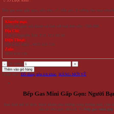
35 Lượt Xem
Bếp gas mini gấp gọn, siêu nhẹ, có chắn gió, lý tưởng cho mọi chuyến
Khuyến mại:
Miễn phí giao nội thành và tỉnh với hoá đơn trên >500.000
Địa Chỉ:
714/17 Nguyễn Trãi, P.11, Q.5 HCM
Điện Thoại:
028 6261 0065 - 0935 616 536
Zalo:
0935 616 536
Số lượng
Thêm vào giỏ hàng
Danh mục:
Đồ dùng tiện ích khác
,
HÀNG MỚI VỀ
Bếp Gas Mini Gấp Gọn: Người Bạ
Bạn đam mê xê dịch, thích khám phá những cung đường mới, cắm trại
nấu ăn nhỏ gọn, tiện lợi. Và
bếp gas mini gấp