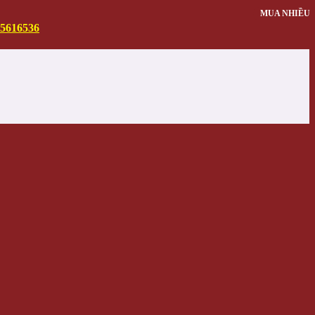
MUA NHIỀU
MUA NHIỀU
5616536