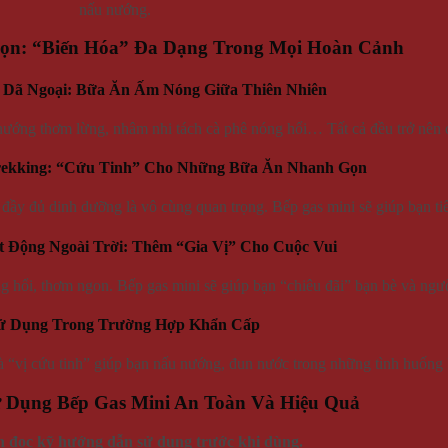
nấu nướng.
ọn: “Biến Hóa” Đa Dạng Trong Mọi Hoàn Cảnh
 Dã Ngoại: Bữa Ăn Ấm Nóng Giữa Thiên Nhiên
nướng thơm lừng, nhâm nhi tách cà phê nóng hổi… Tất cả đều trở nên d
Trekking: “Cứu Tinh” Cho Những Bữa Ăn Nhanh Gọn
đầy đủ dinh dưỡng là vô cùng quan trọng. Bếp gas mini sẽ giúp bạn tiế
ạt Động Ngoài Trời: Thêm “Gia Vị” Cho Cuộc Vui
g hổi, thơm ngon. Bếp gas mini sẽ giúp bạn “chiêu đãi” bạn bè và ng
Sử Dụng Trong Trường Hợp Khẩn Cấp
à “vị cứu tinh” giúp bạn nấu nướng, đun nước trong những tình huống 
 Dụng Bếp Gas Mini An Toàn Và Hiệu Quả
 đọc kỹ hướng dẫn sử dụng trước khi dùng.