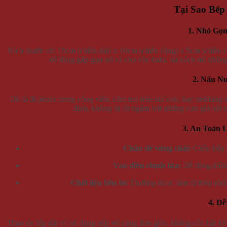
Tại Sao Bếp
1. Nhỏ Gọn
Kích thước chỉ 15cm (chiều dài) x 10cm (chiều rộng) x 5cm (chiều c
dễ dàng gấp gọn nó và cho vào balo, túi xách mà không
2. Nấu Nư
Dù là đi picnic trong công viên, cắm trại trên núi cao, hay trekkin
định, không bị tắt ngấm bởi những cơn gió bất 
3. An Toàn 
Chân đế vững chãi:
Chân bếp c
Van điều chỉnh lửa:
Dễ dàng điều 
Chất liệu bền bỉ:
Thường được làm từ thép không
4. D
Thao tác lắp đặt và sử dụng bếp vô cùng đơn giản, không cần bất kỳ 