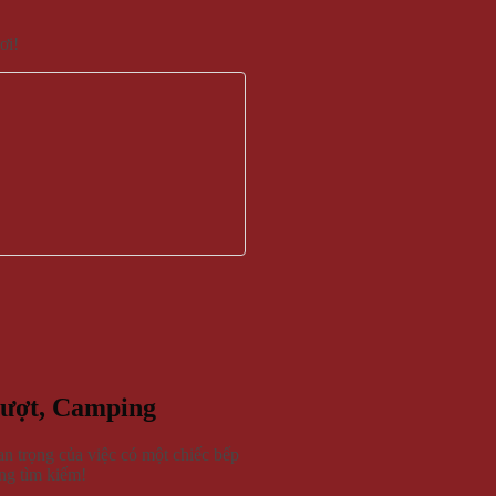
ơi!
ượt, Camping
n trọng của việc có một chiếc bếp
ng tìm kiếm!