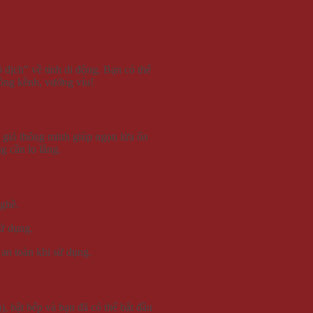
 địch” về tính di động. Bạn có thể
cồng kềnh, vướng víu!
ắn gió thông minh giúp ngọn lửa ổn
g cần lo lắng.
 ghề.
ử dụng.
an toàn khi sử dụng.
, bật bếp và bạn đã có thể bắt đầu