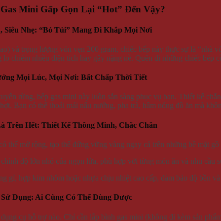
 Gas Mini Gấp Gọn Lại “Hot” Đến Vậy?
, Siêu Nhẹ: “Bỏ Túi” Mang Đi Khắp Mọi Nơi
ao) và trọng lượng vỏn vẹn 200 gram, chiếc bếp này thực sự là “nhà vô
 lo chiếm nhiều diện tích hay gây nặng nề. Quên đi những chiếc bếp 
ớng Mọi Lúc, Mọi Nơi: Bất Chấp Thời Tiết
g xuyên rừng, bếp gas mini này luôn sẵn sàng phục vụ bạn. Thiết kế ch
chợt. Bạn có thể thoải mái nấu nướng, pha trà, hâm nóng đồ ăn mà khôn
Là Trên Hết: Thiết Kế Thông Minh, Chắc Chắn
ó thể mở rộng, tạo thế đứng vững vàng ngay cả trên những bề mặt gồ
chỉnh độ lớn nhỏ của ngọn lửa, phù hợp với từng món ăn và nhu cầu s
 gỉ, hợp kim nhôm hoặc nhựa chịu nhiệt cao cấp, đảm bảo độ bền và 
ễ Sử Dụng: Ai Cũng Có Thể Dùng Được
dụng cụ hỗ trợ nào. Chỉ cần lắp bình gas mini (không đi kèm sản phẩm)