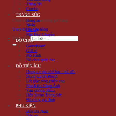
Trang Trí
Combo
TRANG SỨC
Chưa có sản phẩm trong giỏ hàng.
Bông tai
Nhẫn
Quay trở lại cửa hàng
Lắc tay
Mặt Dây Chuyền
Tìm kiếm:
ĐỒ CHƠI
Gameboard
Giải trí
Mô Hình
Đồ chơi quán bar
ĐỒ TIỆN ÍCH
Dụng cụ pha chế bar – trà sữa
Dụng Cụ Đi Phượt
Lót giày tăng chiều cao
Phụ Kiện Chụp Ảnh
Văn phòng phẩm
Hộp Đựng Trang Sức
Đồ dùng gia đình
PHỤ KIỆN
Bóp Da Nam
Dây nịt