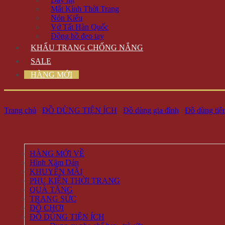
Mắt Kính Thời Trang
Nón Kiểu
Vớ Tất Hàn Quốc
Đồng hồ đeo tay
KHẨU TRANG CHỐNG NẮNG
SALE
HÀNG MỚI
Trang chủ
/
ĐỒ DÙNG TIỆN ÍCH
/
Đồ dùng gia đình
/
Đồ dùng tiện
HÀNG MỚI VỀ
Hình Xăm Dán
KHUYẾN MÃI
PHỤ KIỆN THỜI TRANG
QUÀ TẶNG
TRANG SỨC
ĐỒ CHƠI
ĐỒ DÙNG TIỆN ÍCH