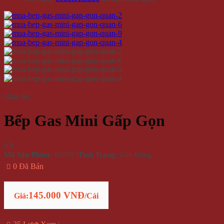
Chia Sẻ:
Bếp Gas Mini Gấp Gọn
(
0
)
Mã Sản Phẩm:
66099
|
Tình Trạng:
Còn Hàng
0 Đã Bán
145.000 VNĐ
Giá:
/Cái