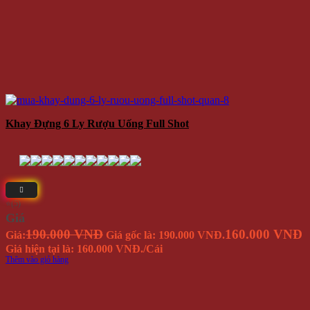
Khay Đựng 6 Ly Rượu Uống Full Shot
⭐(5)
Giá
190.000 VNĐ
160.000 VNĐ
Giá:
Giá gốc là: 190.000 VNĐ.
Giá hiện tại là: 160.000 VNĐ.
/Cái
Thêm vào giỏ hàng