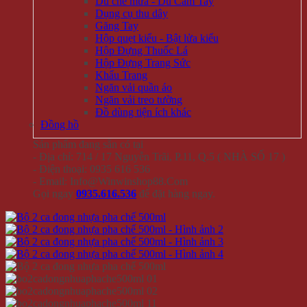
Dù che mưa - Dù Cầm Tay
Dụng cụ thu dây
Găng Tay
Hộp quẹt kiểu - Bật lửa kiểu
Hộp Đựng Thuốc Lá
Hộp Đựng Trang Sức
Khẩu Trang
Ngăn vải quần áo
Ngăn vải treo tường
Đồ dùng tiện ích khác
Đồng hồ
Sản phẩm đang sẵn có tại
- Địa chỉ: 714 / 17 Nguyễn Trãi, P.11, Q.5 ( NHÀ SỐ 17 )
- Điện thoại: 0935 616 536
- Email: Info@Winwinshop88.Com
Gọi ngay
0935.616.536
để đặt hàng ngay.