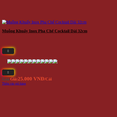
Muỗng Khuấy Inox Pha Chế Cocktail Dài 32cm
25.000 VNĐ
Giá
Giá:
/Cái
Thêm vào giỏ hàng