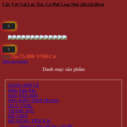
Cây Vợt Vải Lọc Trà, Cà Phê Loại Nhỏ 28x14x28cm
75.000 VNĐ
Giá
Giá:
/Cái
Thêm vào giỏ hàng
Danh mục sản phẩm
HÀNG MỚI VỀ
Hình Xăm Dán
KHUYẾN MÃI
PHỤ KIỆN THỜI TRANG
QUÀ TẶNG
TRANG SỨC
ĐỒ CHƠI
ĐỒ DÙNG TIỆN ÍCH
Dụng cụ pha chế bar - trà sữa