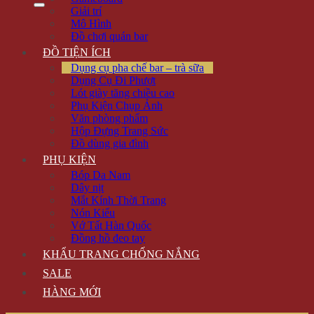
Giải trí
Mô Hình
Đồ chơi quán bar
ĐỒ TIỆN ÍCH
Dụng cụ pha chế bar – trà sữa
Dụng Cụ Đi Phượt
Lót giày tăng chiều cao
Phụ Kiện Chụp Ảnh
Văn phòng phẩm
Hộp Đựng Trang Sức
Đồ dùng gia đình
PHỤ KIỆN
Bóp Da Nam
Dây nịt
Mắt Kính Thời Trang
Nón Kiểu
Vớ Tất Hàn Quốc
Đồng hồ đeo tay
KHẨU TRANG CHỐNG NẮNG
SALE
HÀNG MỚI