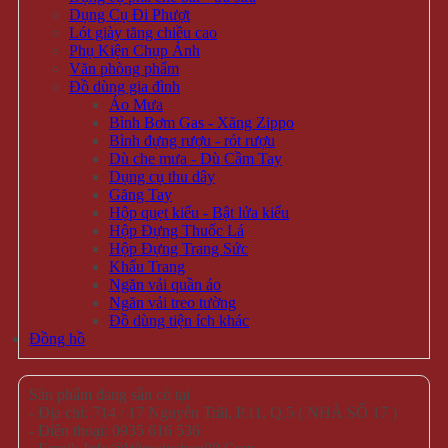
Dụng Cụ Đi Phượt
Lót giày tăng chiều cao
Phụ Kiện Chụp Ảnh
Văn phòng phẩm
Đồ dùng gia đình
Áo Mưa
Bình Bơm Gas - Xăng Zippo
Bình đựng rượu - rót rượu
Dù che mưa - Dù Cầm Tay
Dụng cụ thu dây
Găng Tay
Hộp quẹt kiểu - Bật lửa kiểu
Hộp Đựng Thuốc Lá
Hộp Đựng Trang Sức
Khẩu Trang
Ngăn vải quần áo
Ngăn vải treo tường
Đồ dùng tiện ích khác
Đồng hồ
Sản phẩm đang sẵn có tại
- Địa chỉ: 714 / 17 Nguyễn Trãi, P.11, Q.5 ( NHÀ SỐ 17 )
- Điện thoại: 0935 616 536