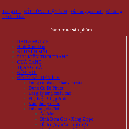
Trang chủ
/
ĐỒ DÙNG TIỆN ÍCH
/
Đồ dùng gia đình
/
Đồ dùng
tiện ích khác
Danh mục sản phẩm
HÀNG MỚI VỀ
Hình Xăm Dán
KHUYẾN MÃI
PHỤ KIỆN THỜI TRANG
QUÀ TẶNG
TRANG SỨC
ĐỒ CHƠI
ĐỒ DÙNG TIỆN ÍCH
Dụng cụ pha chế bar - trà sữa
Dụng Cụ Đi Phượt
Lót giày tăng chiều cao
Phụ Kiện Chụp Ảnh
Văn phòng phẩm
Đồ dùng gia đình
Áo Mưa
Bình Bơm Gas - Xăng Zippo
Bình đựng rượu - rót rượu