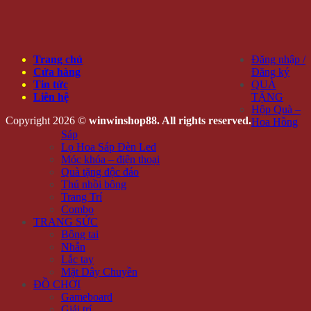
Trang chủ
Đăng nhập /
Cửa hàng
Đăng ký
Tin tức
QUÀ
Liên hệ
TẶNG
Hộp Quà –
Copyright 2026 ©
winwinshop88. All rights reserved.
Hoa Hồng
Sáp
Lọ Hoa Sáp Đèn Led
Móc khóa – điện thoại
Quà tặng độc đáo
Thú nhồi bông
Trang Trí
Combo
TRANG SỨC
Bông tai
Nhẫn
Lắc tay
Mặt Dây Chuyền
ĐỒ CHƠI
Gameboard
Giải trí