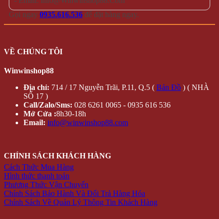
- Email: Info@Winwinshop88.Com
Gọi ngay
0935.616.536
để đặt hàng ngay.
VỀ CHÚNG TÔI
Winwinshop88
Địa chỉ:
714 / 17 Nguyễn Trãi, P.11, Q.5 (
Bản Đồ
) ( NHÀ
SỐ 17 )
Call/Zalo/Sms:
028 6261 0065 - 0935 616 536
Mở Cửa :
8h30-18h
Email:
info@winwinshop88.com
CHÍNH SÁCH KHÁCH HÀNG
Cách Thức Mua Hàng
Hình thức thanh toán
Phương Thức Vận Chuyển
Chính Sách Bảo Hành Và Đổi Trả Hàng Hóa
Chính Sách Về Quản Lý Thông Tin Khách Hàng