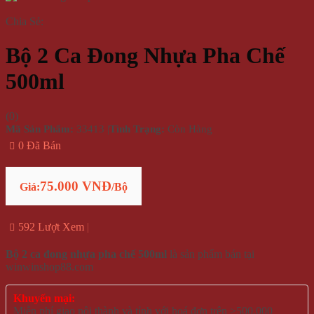
Chia Sẻ:
Bộ 2 Ca Đong Nhựa Pha Chế
500ml
(
0
)
Mã Sản Phẩm:
33413
|
Tình Trạng:
Còn Hàng
0 Đã Bán
75.000 VNĐ
Giá:
/Bộ
592 Lượt Xem
Bộ 2 ca đong nhựa pha chế 500ml
là sản phẩm bán tại
winwinshop88.com
Khuyến mại:
Miễn phí giao nội thành và tỉnh với hoá đơn trên >500.000