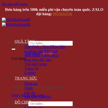
Bỏ qua nội dung
Đơn hàng trên 500k miễn phí vận chuyển toàn quốc. ZALO
đặt hàng:
0935616536
QUÀ TẶNG
Tìm kiếm:
Hộp Quà – Hoa Hồng Sáp
Lọ Hoa Sáp Đèn Led
Giỏ hàng /
0 VNĐ
Móc khóa – điện thoại
Giỏ hàng
Quà tặng độc đáo
Thú nhồi bông
Trang Trí
Combo
TRANG SỨC
Bông tai
Chưa có sản phẩm trong giỏ hàng.
Nhẫn
Lắc tay
Quay trở lại cửa hàng
Mặt Dây Chuyền
ĐỒ CHƠI
Tìm kiếm:
Gameboard