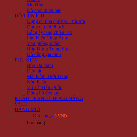
Mô Hình
Đồ chơi quán bar
ĐỒ TIỆN ÍCH
Dụng cụ pha chế bar – trà sữa
Dụng Cụ Đi Phượt
Lót giày tăng chiều cao
Phụ Kiện Chụp Ảnh
Văn phòng phẩm
Hộp Đựng Trang Sức
Đồ dùng gia đình
PHỤ KIỆN
Bóp Da Nam
Dây nịt
Mắt Kính Thời Trang
Nón Kiểu
Vớ Tất Hàn Quốc
Đồng hồ đeo tay
KHẨU TRANG CHỐNG NẮNG
SALE
HÀNG MỚI
Giỏ hàng /
0 VNĐ
Giỏ hàng