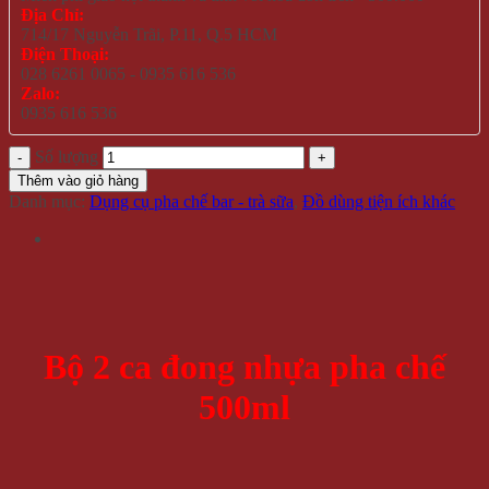
Địa Chỉ:
714/17 Nguyễn Trãi, P.11, Q.5 HCM
Điện Thoại:
028 6261 0065 - 0935 616 536
Zalo:
0935 616 536
Số lượng
Thêm vào giỏ hàng
Danh mục:
Dụng cụ pha chế bar - trà sữa
,
Đồ dùng tiện ích khác
Bộ 2 ca đong nhựa pha chế
500ml