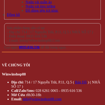
Ngăn vải quần áo
Ngăn vải treo tường
Đồ dùng tiện ích khác
Đồng hồ
Sản phẩm đang sẵn có tại
- Địa chỉ: 714 / 17 Nguyễn Trãi, P.11, Q.5 ( NHÀ SỐ 17 )
- Điện thoại: 0935 616 536
- Email: Info@Winwinshop88.Com
Gọi ngay
0935.616.536
để đặt hàng ngay.
VỀ CHÚNG TÔI
Winwinshop88
Địa chỉ:
714 / 17 Nguyễn Trãi, P.11, Q.5 (
Bản Đồ
) ( NHÀ
SỐ 17 )
Call/Zalo/Sms:
028 6261 0065 - 0935 616 536
Mở Cửa :
8h30-18h
Email:
info@winwinshop88.com