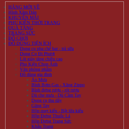
HÀNG MỚI VỀ
Hình Xăm Dán
KHUYẾN MÃI
PHỤ KIỆN THỜI TRANG
QUÀ TẶNG
TRANG SỨC
ĐỒ CHƠI
ĐỒ DÙNG TIỆN ÍCH
Dụng cụ pha chế bar - trà sữa
Dụng Cụ Đi Phượt
Lót giày tăng chiều cao
Phụ Kiện Chụp Ảnh
Văn phòng phẩm
Đồ dùng gia đình
Áo Mưa
Bình Bơm Gas - Xăng Zippo
Bình đựng rượu - rót rượu
Dù che mưa - Dù Cầm Tay
Dụng cụ thu dây
Găng Tay
Hộp quẹt kiểu - Bật lửa kiểu
Hộp Đựng Thuốc Lá
Hộp Đựng Trang Sức
Khẩu Trang