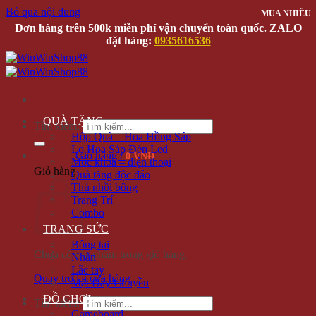
Bỏ qua nội dung
MUA NHIỀU
MUA NHIỀU
Đơn hàng trên 500k miễn phí vận chuyển toàn quốc. ZALO
đặt hàng:
0935616536
QUÀ TẶNG
Tìm kiếm:
Hộp Quà – Hoa Hồng Sáp
Lọ Hoa Sáp Đèn Led
Giỏ hàng /
0 VNĐ
Móc khóa – điện thoại
Giỏ hàng
Quà tặng độc đáo
Thú nhồi bông
Trang Trí
Combo
TRANG SỨC
Bông tai
Chưa có sản phẩm trong giỏ hàng.
Nhẫn
Lắc tay
Quay trở lại cửa hàng
Mặt Dây Chuyền
ĐỒ CHƠI
Tìm kiếm:
Gameboard