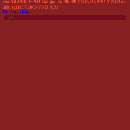
90.000 VNĐ
70.000 VNĐ
Giá:
Giá gốc là: 90.000 VNĐ.
Giá
hiện tại là: 70.000 VNĐ.
/Cái
Thêm vào giỏ hàng
-24%