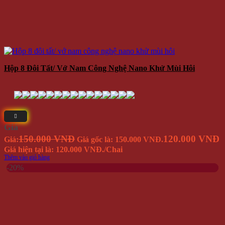
Hộp 8 Đôi Tất/ Vớ Nam Công Nghệ Nano Khử Mùi Hôi
Giá
150.000 VNĐ
120.000 VNĐ
Giá:
Giá gốc là: 150.000 VNĐ.
Giá hiện tại là: 120.000 VNĐ.
/Chai
Thêm vào giỏ hàng
-20%