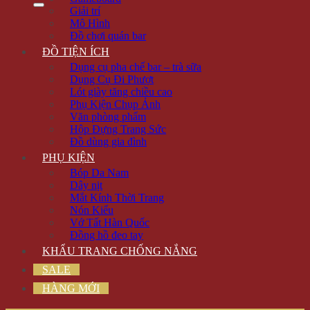
Giải trí
Mô Hình
Đồ chơi quán bar
ĐỒ TIỆN ÍCH
Dụng cụ pha chế bar – trà sữa
Dụng Cụ Đi Phượt
Lót giày tăng chiều cao
Phụ Kiện Chụp Ảnh
Văn phòng phẩm
Hộp Đựng Trang Sức
Đồ dùng gia đình
PHỤ KIỆN
Bóp Da Nam
Dây nịt
Mắt Kính Thời Trang
Nón Kiểu
Vớ Tất Hàn Quốc
Đồng hồ đeo tay
KHẨU TRANG CHỐNG NẮNG
SALE
HÀNG MỚI