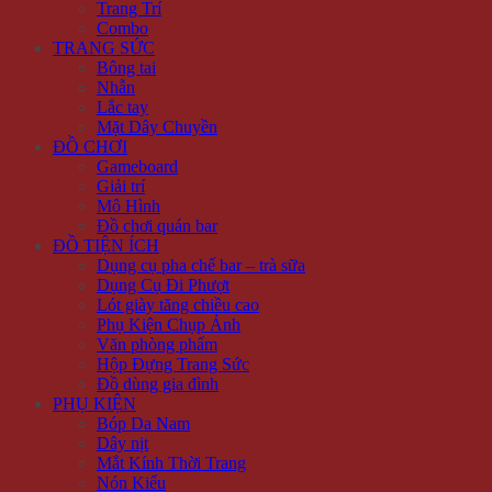
Trang Trí
Combo
TRANG SỨC
Bông tai
Nhẫn
Lắc tay
Mặt Dây Chuyền
ĐỒ CHƠI
Gameboard
Giải trí
Mô Hình
Đồ chơi quán bar
ĐỒ TIỆN ÍCH
Dụng cụ pha chế bar – trà sữa
Dụng Cụ Đi Phượt
Lót giày tăng chiều cao
Phụ Kiện Chụp Ảnh
Văn phòng phẩm
Hộp Đựng Trang Sức
Đồ dùng gia đình
PHỤ KIỆN
Bóp Da Nam
Dây nịt
Mắt Kính Thời Trang
Nón Kiểu