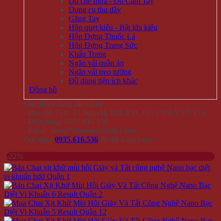
Dù che mưa - Dù Cầm Tay
Dụng cụ thu dây
Găng Tay
Hộp quẹt kiểu - Bật lửa kiểu
Hộp Đựng Thuốc Lá
Hộp Đựng Trang Sức
Khẩu Trang
Ngăn vải quần áo
Ngăn vải treo tường
Đồ dùng tiện ích khác
Đồng hồ
Sản phẩm đang sẵn có tại
- Địa chỉ: 714 / 17 Nguyễn Trãi, P.11, Q.5 ( NHÀ SỐ 17 )
- Điện thoại: 0935 616 536
- Email: Info@Winwinshop88.Com
Gọi ngay
0935.616.536
để đặt hàng ngay.
-22%