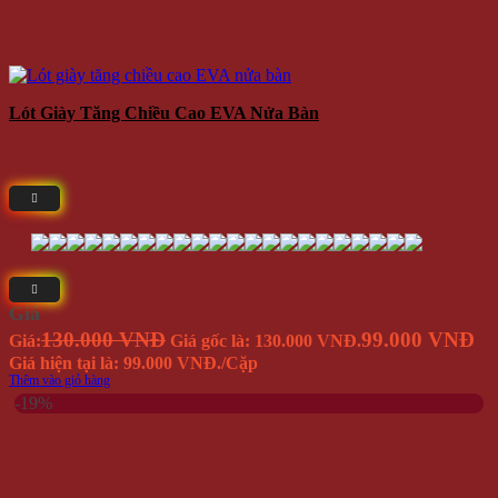
Lót Giày Tăng Chiều Cao EVA Nửa Bàn
Giá
130.000 VNĐ
99.000 VNĐ
Giá:
Giá gốc là: 130.000 VNĐ.
Giá hiện tại là: 99.000 VNĐ.
/Cặp
Thêm vào giỏ hàng
-19%