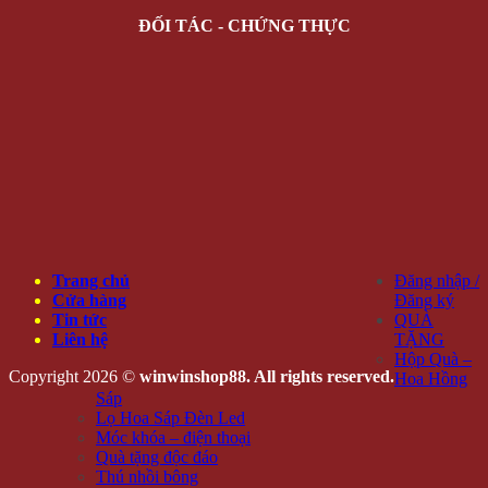
ĐỐI TÁC - CHỨNG THỰC
Trang chủ
Đăng nhập /
Cửa hàng
Đăng ký
Tin tức
QUÀ
Liên hệ
TẶNG
Hộp Quà –
Copyright 2026 ©
winwinshop88. All rights reserved.
Hoa Hồng
Sáp
Lọ Hoa Sáp Đèn Led
Móc khóa – điện thoại
Quà tặng độc đáo
Thú nhồi bông