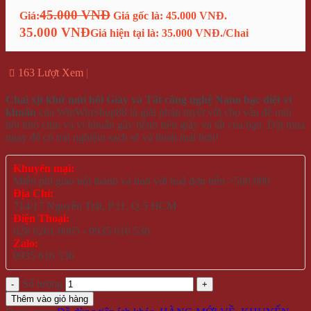
45.000 VNĐ
Giá:
Giá gốc là: 45.000 VNĐ.
35.000 VNĐ
Giá hiện tại là: 35.000 VNĐ.
/Chai
163 Lượt Xem
Chai xịt khử mùi hôi Giày và Tất công nghệ Nano bạc diệt vi
khuẩn
của WinWinShop88 là giải pháp tuyệt vời cho vấn đề mùi
hôi khó chịu và vi khuẩn gây bệnh trên giày và tất của bạn. Đặt mua
ngay để có trải nghiệm sạch sẽ và thoải mái hơn!
Khuyến mại:
Miễn phí giao nội thành và tỉnh với hoá đơn trên >500.000
Địa Chỉ:
714/17 Nguyễn Trãi, P.11, Q.5 HCM
Điện Thoại:
028 6261 0065 - 0935 616 536
Zalo:
0935 616 536
Số lượng
Thêm vào giỏ hàng