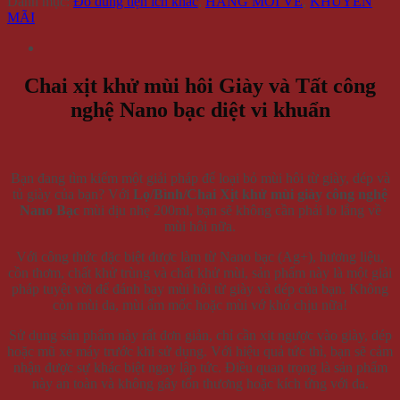
Danh mục:
Đồ dùng tiện ích khác
,
HÀNG MỚI VỀ
,
KHUYẾN
MÃI
Chai xịt khử mùi hôi Giày và Tất công
nghệ Nano bạc diệt vi khuẩn
Bạn đang tìm kiếm một giải pháp để loại bỏ mùi hôi từ giày, dép và
tủ giày của bạn? Với
Lọ/Bình/Chai Xịt khử mùi giày công nghệ
Nano Bạc
mùi dịu nhẹ 200ml, bạn sẽ không cần phải lo lắng về
mùi hôi nữa.
Với công thức đặc biệt được làm từ Nano bạc (Ag+), hương liệu,
cồn thơm, chất khử trùng và chất khử mùi, sản phẩm này là một giải
pháp tuyệt vời để đánh bay mùi hôi từ giày và dép của bạn. Không
còn mùi da, mùi ẩm mốc hoặc mùi vớ khó chịu nữa!
Sử dụng sản phẩm này rất đơn giản, chỉ cần xịt ngược vào giày, dép
hoặc mũ xe máy trước khi sử dụng. Với hiệu quả tức thì, bạn sẽ cảm
nhận được sự khác biệt ngay lập tức. Điều quan trọng là sản phẩm
này an toàn và không gây tổn thương hoặc kích ứng với da.