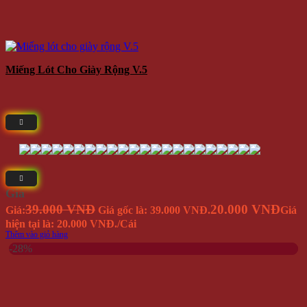
Bộ 6 Đôi Vớ Supreme V.2 (kèm Hộp Đựng)
Giá