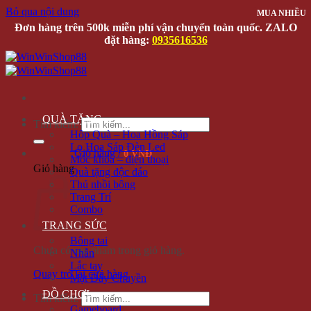
Bỏ qua nội dung
MUA NHIỀU
MUA NHIỀU
Đơn hàng trên 500k miễn phí vận chuyển toàn quốc. ZALO
đặt hàng:
0935616536
QUÀ TẶNG
Tìm kiếm:
Hộp Quà – Hoa Hồng Sáp
Lọ Hoa Sáp Đèn Led
Giỏ hàng /
0 VNĐ
Móc khóa – điện thoại
Giỏ hàng
Quà tặng độc đáo
Thú nhồi bông
Trang Trí
Combo
TRANG SỨC
Bông tai
Chưa có sản phẩm trong giỏ hàng.
Nhẫn
Lắc tay
Quay trở lại cửa hàng
Mặt Dây Chuyền
ĐỒ CHƠI
Tìm kiếm:
Gameboard