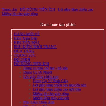
Trang chủ
/
ĐỒ DÙNG TIỆN ÍCH
/
Lót giày tăng chiều cao
/
Miếng lót cho giày rộng
Danh mục sản phẩm
HÀNG MỚI VỀ
Hình Xăm Dán
KHUYẾN MÃI
PHỤ KIỆN THỜI TRANG
QUÀ TẶNG
TRANG SỨC
ĐỒ CHƠI
ĐỒ DÙNG TIỆN ÍCH
Dụng cụ pha chế bar - trà sữa
Dụng Cụ Đi Phượt
Lót giày tăng chiều cao
Dụng Cụ Vệ Sinh Giày
Lót giày tăng chiều cao nguyên bàn
Lót giày tăng chiều cao nửa bàn
Miếng lót cho giày rộng
Miếng đệm giày cao gót
Phụ Kiện Chụp Ảnh