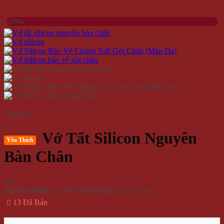
-29%
Chia Sẻ:
Vớ Tất Silicon Nguyên
Yêu Thích
Bàn Chân
(
5
)
Mã Sản Phẩm:
24784
|
Tình Trạng:
Còn Hàng
13 Đã Bán