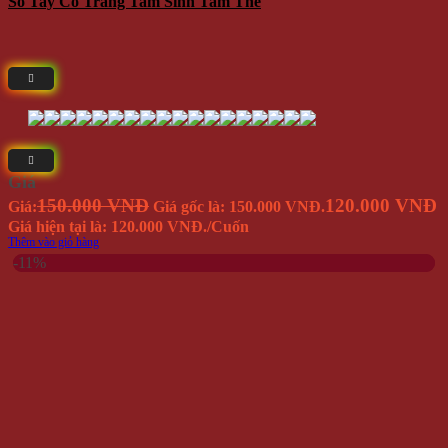
Miếng Lót Giày Êm Chân Thể Thao Thoáng Khí Thấm Hút
Mồ Hôi