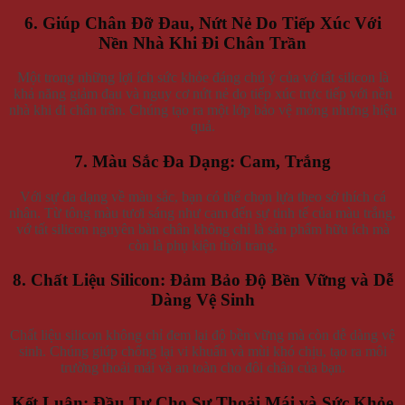
6. Giúp Chân Đỡ Đau, Nứt Nẻ Do Tiếp Xúc Với
Nền Nhà Khi Đi Chân Trần
Một trong những lợi ích sức khỏe đáng chú ý của vớ tất silicon là
khả năng giảm đau và nguy cơ nứt nẻ do tiếp xúc trực tiếp với nền
nhà khi đi chân trần. Chúng tạo ra một lớp bảo vệ mỏng nhưng hiệu
quả.
7. Màu Sắc Đa Dạng: Cam, Trắng
Với sự đa dạng về màu sắc, bạn có thể chọn lựa theo sở thích cá
nhân. Từ tông màu tươi sáng như cam đến sự tinh tế của màu trắng,
vớ tất silicon nguyên bàn chân không chỉ là sản phẩm hữu ích mà
còn là phụ kiện thời trang.
8. Chất Liệu Silicon: Đảm Bảo Độ Bền Vững và Dễ
Dàng Vệ Sinh
Chất liệu silicon không chỉ đem lại độ bền vững mà còn dễ dàng vệ
sinh. Chúng giúp chống lại vi khuẩn và mùi khó chịu, tạo ra môi
trường thoải mái và an toàn cho đôi chân của bạn.
Kết Luận: Đầu Tư Cho Sự Thoải Mái và Sức Khỏe