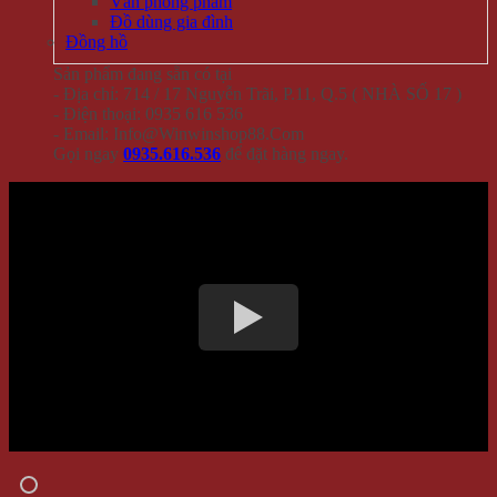
Văn phòng phẩm
Đồ dùng gia đình
Đồng hồ
Sản phẩm đang sẵn có tại
- Địa chỉ: 714 / 17 Nguyễn Trãi, P.11, Q.5 ( NHÀ SỐ 17 )
- Điện thoại: 0935 616 536
- Email: Info@Winwinshop88.Com
Gọi ngay
0935.616.536
để đặt hàng ngay.