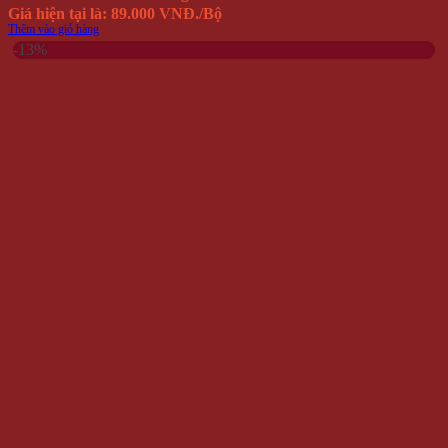
Hình thức thanh toán
Phương Thức Vận Chuyển
Chính Sách Bảo Hành Và Đổi Trả Hàng Hóa
Chính Sách Về Quản Lý Thông Tin Khách Hàng
ĐỐI TÁC - CHỨNG THỰC