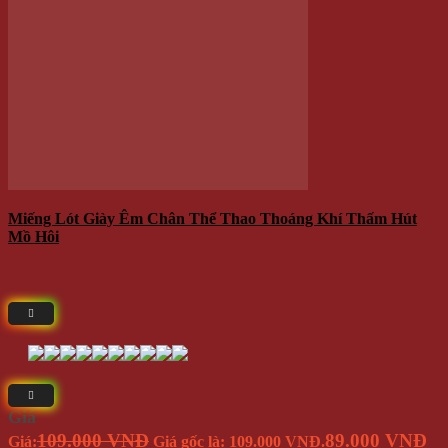
Sản phẩm đang sẵn có tại
- Địa chỉ: 714 / 17 Nguyễn Trãi, P.11, Q.5 ( NHÀ SỐ 17 )
- Điện thoại: 0935 616 536
- Email: Info@Winwinshop88.Com
Gọi ngay
0935.616.536
để đặt hàng ngay.
VỀ CHÚNG TÔI
Winwinshop88
Địa chỉ:
714 / 17 Nguyễn Trãi, P.11, Q.5 (
Bản Đồ
) ( NHÀ
SỐ 17 )
Call/Zalo/Sms:
028 6261 0065 - 0935 616 536
Mở Cửa :
8h30-18h
Email:
info@winwinshop88.com
CHÍNH SÁCH KHÁCH HÀNG
Cách Thức Mua Hàng