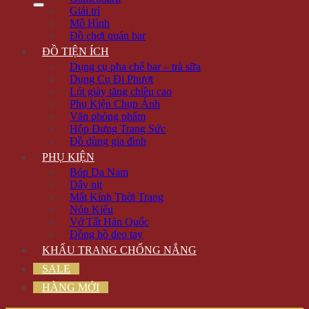
Giải trí
Mô Hình
Đồ chơi quán bar
ĐỒ TIỆN ÍCH
Dụng cụ pha chế bar – trà sữa
Dụng Cụ Đi Phượt
Lót giày tăng chiều cao
Phụ Kiện Chụp Ảnh
Văn phòng phẩm
Hộp Đựng Trang Sức
Đồ dùng gia đình
PHỤ KIỆN
Bóp Da Nam
Dây nịt
Mắt Kính Thời Trang
Nón Kiểu
Vớ Tất Hàn Quốc
Đồng hồ đeo tay
KHẨU TRANG CHỐNG NẮNG
SALE
HÀNG MỚI