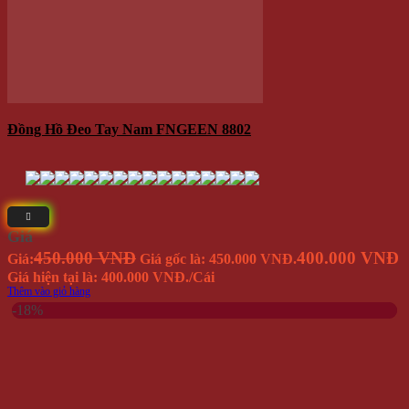
Nón Kết DONT SELL ME A DOG NK70
Giá
149.000 VNĐ
129.000 VNĐ
Giá:
Giá gốc là: 149.000 VNĐ.