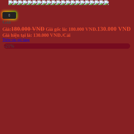
Dây Nịt Nam Thời Trang DN39
Giá
239.000 VNĐ
190.000 VNĐ
Giá:
Giá gốc là: 239.000 VNĐ.
Giá hiện tại là: 190.000 VNĐ.
/Cái
Thêm vào giỏ hàng
-19%