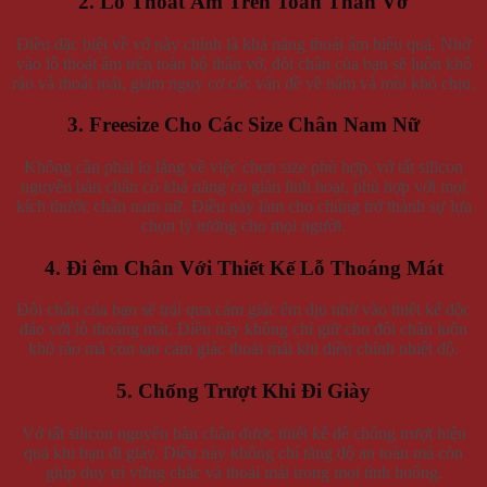
2. Lỗ Thoát Ẩm Trên Toàn Thân Vớ
Điều đặc biệt về vớ này chính là khả năng thoát ẩm hiệu quả. Nhờ
vào lỗ thoát ẩm trên toàn bộ thân vớ, đôi chân của bạn sẽ luôn khô
ráo và thoải mái, giảm nguy cơ các vấn đề về nấm và mùi khó chịu.
3. Freesize Cho Các Size Chân Nam Nữ
Không cần phải lo lắng về việc chọn size phù hợp, vớ tất silicon
nguyên bàn chân có khả năng co giãn linh hoạt, phù hợp với mọi
kích thước chân nam nữ. Điều này làm cho chúng trở thành sự lựa
chọn lý tưởng cho mọi người.
4. Đi êm Chân Với Thiết Kế Lỗ Thoáng Mát
Đôi chân của bạn sẽ trải qua cảm giác êm dịu nhờ vào thiết kế độc
đáo với lỗ thoáng mát. Điều này không chỉ giữ cho đôi chân luôn
khô ráo mà còn tạo cảm giác thoải mái khi điều chỉnh nhiệt độ.
5. Chống Trượt Khi Đi Giày
Vớ tất silicon nguyên bàn chân được thiết kế để chống trượt hiệu
quả khi bạn đi giày. Điều này không chỉ tăng độ an toàn mà còn
giúp duy trì vững chắc và thoải mái trong mọi tình huống.