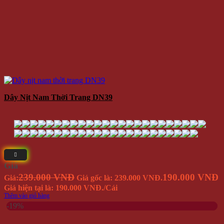
Vớ Tất Silicon Đệm Gót Chân Tăng Chiều Cao 3cm