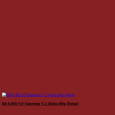
180.000 VNĐ
130.000 VNĐ
Giá:
Giá gốc là: 180.000 VNĐ.
Giá hiện tại là: 130.000 VNĐ.
/Cái
Thêm vào giỏ hàng
-21%