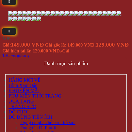
Nhẫn
Lắc tay
Mặt Dây Chuyền
ĐỒ CHƠI
Gameboard
Giải trí
Mô Hình
Đồ chơi quán bar
ĐỒ TIỆN ÍCH
Dụng cụ pha chế bar – trà sữa
Dụng Cụ Đi Phượt
Lót giày tăng chiều cao
Phụ Kiện Chụp Ảnh
Văn phòng phẩm
Hộp Đựng Trang Sức
Đồ dùng gia đình
PHỤ KIỆN
Bóp Da Nam
Dây nịt
Mắt Kính Thời Trang
Nón Kiểu
Vớ Tất Hàn Quốc
Đồng hồ đeo tay
KHẨU TRANG CHỐNG NẮNG
SALE