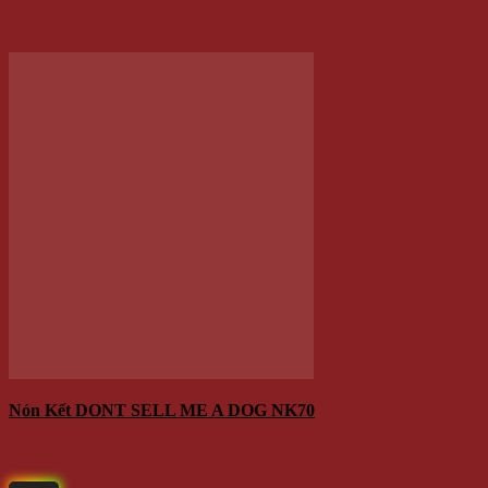
Trang chủ
Đăng nhập /
Cửa hàng
Đăng ký
Tin tức
QUÀ
Liên hệ
TẶNG
Hộp Quà –
Copyright 2026 ©
winwinshop88. All rights reserved.
Hoa Hồng
Sáp
Lọ Hoa Sáp Đèn Led
Móc khóa – điện thoại
Quà tặng độc đáo
Thú nhồi bông
Trang Trí
Combo
TRANG SỨC
Bông tai