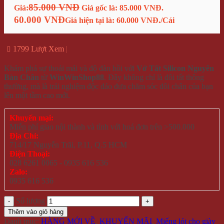
85.000 VNĐ
Giá:
Giá gốc là: 85.000 VNĐ.
60.000 VNĐ
Giá hiện tại là: 60.000 VNĐ.
/Cái
1799 Lượt Xem
Khám phá sự thoải mái và độ đàn hồi với
Vớ Tất Silicon Nguyên
Bàn Chân
từ
WinWinShop88
. Đây không chỉ là đôi tất thông
thường, mà là trải nghiệm độc đáo đưa chăm sóc đôi chân của bạn
lên một tầm cao mới.
Khuyến mại:
Miễn phí giao nội thành và tỉnh với hoá đơn trên >500.000
Địa Chỉ:
714/17 Nguyễn Trãi, P.11, Q.5 HCM
Điện Thoại:
028 6261 0065 - 0935 616 536
Zalo:
0935 616 536
Số lượng
Thêm vào giỏ hàng
Danh mục:
HÀNG MỚI VỀ
,
KHUYẾN MÃI
,
Miếng lót cho giày