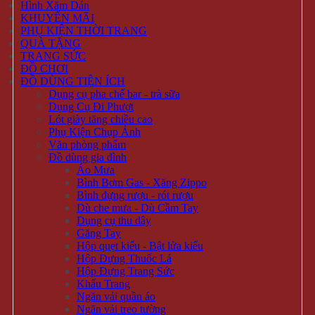
Hình Xăm Dán
KHUYẾN MÃI
PHỤ KIỆN THỜI TRANG
QUÀ TẶNG
TRANG SỨC
ĐỒ CHƠI
ĐỒ DÙNG TIỆN ÍCH
Dụng cụ pha chế bar - trà sữa
Dụng Cụ Đi Phượt
Lót giày tăng chiều cao
Phụ Kiện Chụp Ảnh
Văn phòng phẩm
Đồ dùng gia đình
Áo Mưa
Bình Bơm Gas - Xăng Zippo
Bình đựng rượu - rót rượu
Dù che mưa - Dù Cầm Tay
Dụng cụ thu dây
Găng Tay
Hộp quẹt kiểu - Bật lửa kiểu
Hộp Đựng Thuốc Lá
Hộp Đựng Trang Sức
Khẩu Trang
Ngăn vải quần áo
Ngăn vải treo tường