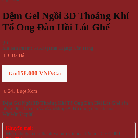
Chia Sẻ:
Đệm Gel Ngồi 3D Thoáng Khí
Tổ Ong Đàn Hồi Lót Ghế
(
0
)
Mã Sản Phẩm:
31630
|
Tình Trạng:
Còn Hàng
0 Đã Bán
158.000 VNĐ
Giá:
/Cái
241 Lượt Xem
Đệm Gel Ngồi 3D Thoáng Khí Tổ Ong Đàn Hồi Lót Ghế
sản
phẩm độc đáo của WinWinShop88. Đồ dùng tiện ích của
WinWinShop88
Khuyến mại:
Miễn phí giao nội thành và tỉnh với hoá đơn trên >500.000