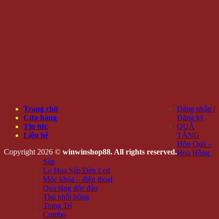
Trang chủ
Đăng nhập /
Cửa hàng
Đăng ký
Tin tức
QUÀ
Liên hệ
TẶNG
Hộp Quà –
Copyright 2026 ©
winwinshop88. All rights reserved.
Hoa Hồng
Sáp
Lọ Hoa Sáp Đèn Led
Móc khóa – điện thoại
Quà tặng độc đáo
Thú nhồi bông
Trang Trí
Combo