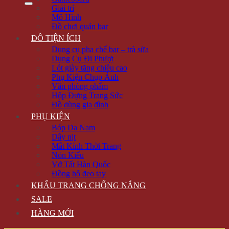
Giải trí
Mô Hình
Đồ chơi quán bar
ĐỒ TIỆN ÍCH
Dụng cụ pha chế bar – trà sữa
Dụng Cụ Đi Phượt
Lót giày tăng chiều cao
Phụ Kiện Chụp Ảnh
Văn phòng phẩm
Hộp Đựng Trang Sức
Đồ dùng gia đình
PHỤ KIỆN
Bóp Da Nam
Dây nịt
Mắt Kính Thời Trang
Nón Kiểu
Vớ Tất Hàn Quốc
Đồng hồ đeo tay
KHẨU TRANG CHỐNG NẮNG
SALE
HÀNG MỚI