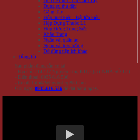
Dù che mưa - Dù Cầm Tay
Dụng cụ thu dây
Găng Tay
Hộp quẹt kiểu - Bật lửa kiểu
Hộp Đựng Thuốc Lá
Hộp Đựng Trang Sức
Khẩu Trang
Ngăn vải quần áo
Ngăn vải treo tường
Đồ dùng tiện ích khác
Đồng hồ
Sản phẩm đang sẵn có tại
- Địa chỉ: 714 / 17 Nguyễn Trãi, P.11, Q.5 ( NHÀ SỐ 17 )
- Điện thoại: 0935 616 536
- Email: Info@Winwinshop88.Com
Gọi ngay
0935.616.536
để đặt hàng ngay.