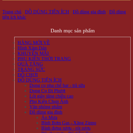
Trang chủ
/
ĐỒ DÙNG TIỆN ÍCH
/
Đồ dùng gia đình
/
Đồ dùng
tiện ích khác
Danh mục sản phẩm
HÀNG MỚI VỀ
Hình Xăm Dán
KHUYẾN MÃI
PHỤ KIỆN THỜI TRANG
QUÀ TẶNG
TRANG SỨC
ĐỒ CHƠI
ĐỒ DÙNG TIỆN ÍCH
Dụng cụ pha chế bar - trà sữa
Dụng Cụ Đi Phượt
Lót giày tăng chiều cao
Phụ Kiện Chụp Ảnh
Văn phòng phẩm
Đồ dùng gia đình
Áo Mưa
Bình Bơm Gas - Xăng Zippo
Bình đựng rượu - rót rượu