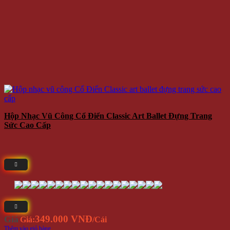
Hộp Nhạc Vũ Công Cổ Điển Classic Art Ballet Đựng Trang
Sức Cao Cấp
349.000 VNĐ
Giá
Giá:
/Cái
Thêm vào giỏ hàng