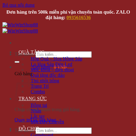
Bỏ qua nội dung
Đơn hàng trên 500k miễn phí vận chuyển toàn quốc. ZALO
đặt hàng:
0935616536
QUÀ TẶNG
Tìm kiếm:
Hộp Quà – Hoa Hồng Sáp
Lọ Hoa Sáp Đèn Led
Giỏ hàng /
0 VNĐ
Móc khóa – điện thoại
Giỏ hàng
Quà tặng độc đáo
Thú nhồi bông
Trang Trí
Combo
TRANG SỨC
Bông tai
Chưa có sản phẩm trong giỏ hàng.
Nhẫn
Lắc tay
Quay trở lại cửa hàng
Mặt Dây Chuyền
ĐỒ CHƠI
Tìm kiếm:
Gameboard