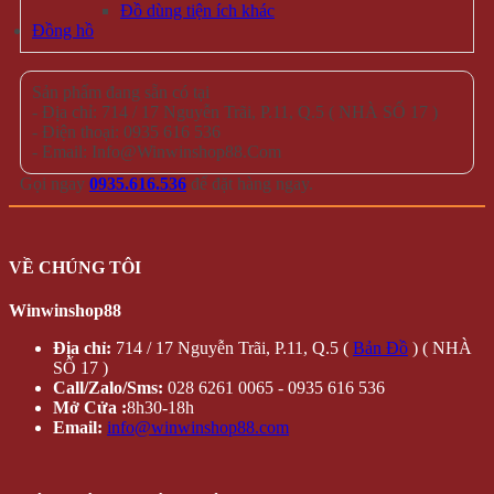
Đồ dùng tiện ích khác
Đồng hồ
Sản phẩm đang sẵn có tại
- Địa chỉ: 714 / 17 Nguyễn Trãi, P.11, Q.5 ( NHÀ SỐ 17 )
- Điện thoại: 0935 616 536
- Email: Info@Winwinshop88.Com
Gọi ngay
0935.616.536
để đặt hàng ngay.
VỀ CHÚNG TÔI
Winwinshop88
Địa chỉ:
714 / 17 Nguyễn Trãi, P.11, Q.5 (
Bản Đồ
) ( NHÀ
SỐ 17 )
Call/Zalo/Sms:
028 6261 0065 - 0935 616 536
Mở Cửa :
8h30-18h
Email:
info@winwinshop88.com