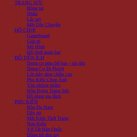
TRANG SỨC
Bông tai
Nhẫn
Lắc tay
Mặt Dây Chuyền
ĐỒ CHƠI
Gameboard
Giải trí
Mô Hình
Đồ chơi quán bar
ĐỒ TIỆN ÍCH
Dụng cụ pha chế bar – trà sữa
Dụng Cụ Đi Phượt
Lót giày tăng chiều cao
Phụ Kiện Chụp Ảnh
Văn phòng phẩm
Hộp Đựng Trang Sức
Đồ dùng gia đình
PHỤ KIỆN
Bóp Da Nam
Dây nịt
Mắt Kính Thời Trang
Nón Kiểu
Vớ Tất Hàn Quốc
Đồng hồ đeo tay