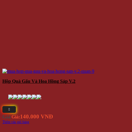
Hộp Quà Gấu Và Hoa Hồng Sáp V.2
140.000 VNĐ
Giá
Giá:
Thêm vào giỏ hàng