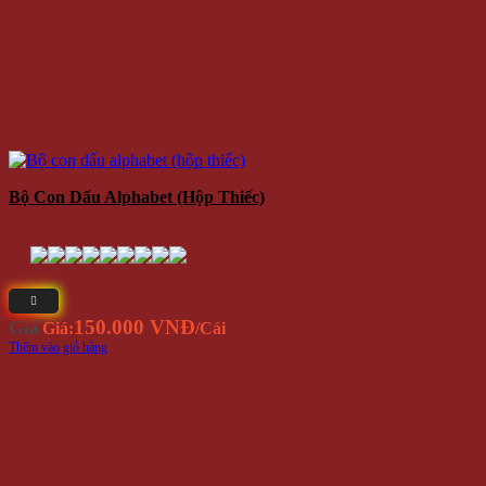
Bộ Con Dấu Alphabet (hộp Thiếc)
150.000 VNĐ
Giá
Giá:
/Cái
Thêm vào giỏ hàng