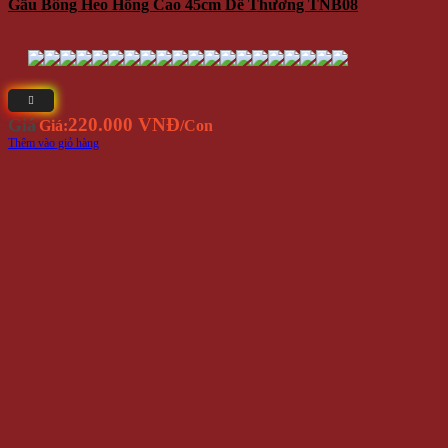
Gấu Bông Heo Hồng Cao 45cm Dễ Thương TNB08
220.000 VNĐ
Giá
Giá:
/Con
Thêm vào giỏ hàng