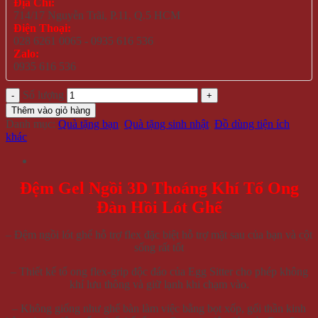
Địa Chỉ:
714/17 Nguyễn Trãi, P.11, Q.5 HCM
Điện Thoại:
028 6261 0065 - 0935 616 536
Zalo:
0935 616 536
Số lượng
Thêm vào giỏ hàng
Danh mục:
Quà tặng bạn
,
Quà tặng sinh nhật
,
Đồ dùng tiện ích
khác
Đệm Gel Ngồi 3D Thoáng Khí Tổ Ong
Đàn Hồi Lót Ghế
– Đệm ngồi lót ghế hỗ trợ flex đặc biệt hỗ trợ mặt sau của bạn và cột
sống rất tốt
– Thiết kế tổ ong flex-grip độc đáo của Egg Sitter cho phép không
khí lưu thông và giữ lạnh khi chạm vào.
– Không giống như ghế bàn làm việc bằng bọt xốp, gối thần kinh