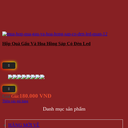
Hộp Quà Gấu Và Hoa Hồng Sáp Có Đèn Led
180.000 VNĐ
Giá
Giá:
Thêm vào giỏ hàng
Danh mục sản phẩm
HÀNG MỚI VỀ