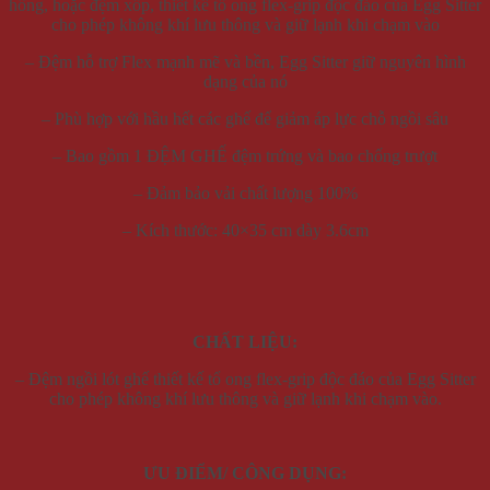
hông, hoặc đệm xốp, thiết kế tổ ong flex-grip độc đáo của Egg Sitter
cho phép không khí lưu thông và giữ lạnh khi chạm vào
– Đệm hỗ trợ Flex mạnh mẽ và bền, Egg Sitter giữ nguyên hình
dạng của nó
– Phù hợp với hầu hết các ghế để giảm áp lực chỗ ngồi sâu
– Bao gồm 1 ĐỆM GHẾ đệm trứng và bao chống trượt
– Đảm bảo vải chất lượng 100%
– Kích thước: 40×35 cm dày 3.6cm
CHẤT LIỆU:
– Đệm ngồi lót ghế thiết kế tổ ong flex-grip độc đáo của Egg Sitter
cho phép không khí lưu thông và giữ lạnh khi chạm vào.
ƯU ĐIỂM/ CÔNG DỤNG: