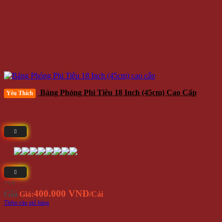
Bảng Phóng Phi Tiêu 18 Inch (45cm) Cao Cấp
Yêu Thích
⭐(5)
400.000 VNĐ
Giá
Giá:
/Cái
Thêm vào giỏ hàng