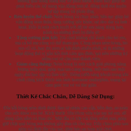
những quả bóng đang bay về phía mình. Điều này giúp bé
phát triển các kỹ năng vận động tinh tế, đồng thời rèn luyện
sự tập trung và phản ứng.
Rèn luyện thể chất:
Ném bóng và chạy nhảy liên tục giúp bé
vận động toàn thân, tăng cường sức khỏe, sự dẻo dai và linh
hoạt. Đây là một cách tuyệt vời để trẻ em năng động hơn,
tránh xa những thiết bị điện tử.
Tăng cường gắn kết:
Trò chơi không chỉ dành cho trẻ em,
mà cả bố mẹ cũng có thể tham gia. Cùng nhau ném bóng, hò
reo cổ vũ, hay thi xem ai bắt dính nhiều nhất, sẽ là những
hoạt động thú vị gắn kết tình cảm gia đình, tạo nên những kỷ
niệm vui vẻ cho mọi thành viên.
Giảm căng thẳng:
Ném bóng là một cách giải phóng năng
lượng hiệu quả, giúp xua tan căng thẳng, mệt mỏi sau một
ngày dài học tập và làm việc. Tiếng cười sảng khoái trong khi
chơi cũng kích thích sản sinh hormone endorphin, mang lại
cảm giác vui vẻ và thư giãn.
Thiết Kế Chắc Chắn, Dễ Dàng Sử Dụng:
Đĩa bắt bóng ném dính được làm từ nhựa cao cấp, bền đẹp, an toàn
cho sức khỏe của bé. Kích thước 18x18cm vừa vặn tay trẻ em, dễ
dàng cầm nắm và thao tác. Mặt đĩa có lớp vải lông mềm mại, giúp
giữ chặt quả bóng mà không gây đau rát cho tay. Dây chun phía sau
giúp cố định đĩa vào tay, đảm bảo an toàn khi chơi.