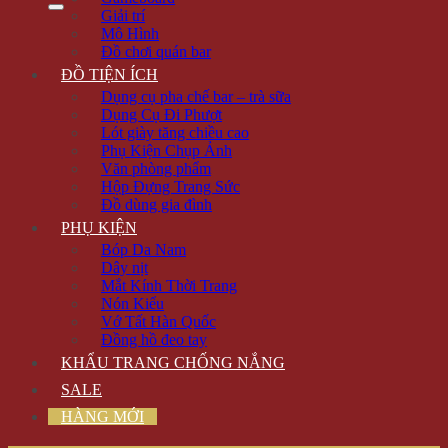
Giải trí
Mô Hình
Đồ chơi quán bar
ĐỒ TIỆN ÍCH
Dụng cụ pha chế bar – trà sữa
Dụng Cụ Đi Phượt
Lót giày tăng chiều cao
Phụ Kiện Chụp Ảnh
Văn phòng phẩm
Hộp Đựng Trang Sức
Đồ dùng gia đình
PHỤ KIỆN
Bóp Da Nam
Dây nịt
Mắt Kính Thời Trang
Nón Kiểu
Vớ Tất Hàn Quốc
Đồng hồ đeo tay
KHẨU TRANG CHỐNG NẮNG
SALE
HÀNG MỚI