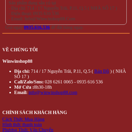
Sản phẩm đang sẵn có tại
- Địa chỉ: 714 / 17 Nguyễn Trãi, P.11, Q.5 ( NHÀ SỐ 17 )
- Điện thoại: 0935 616 536
- Email: Info@Winwinshop88.Com
Gọi ngay
0935.616.536
để đặt hàng ngay.
VỀ CHÚNG TÔI
Winwinshop88
Địa chỉ:
714 / 17 Nguyễn Trãi, P.11, Q.5 (
Bản Đồ
) ( NHÀ
SỐ 17 )
Call/Zalo/Sms:
028 6261 0065 - 0935 616 536
Mở Cửa :
8h30-18h
Email:
info@winwinshop88.com
CHÍNH SÁCH KHÁCH HÀNG
Cách Thức Mua Hàng
Hình thức thanh toán
Phương Thức Vận Chuyển