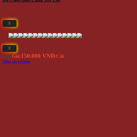
150.000 VNĐ
Giá
Giá:
/Cái
Thêm vào giỏ hàng