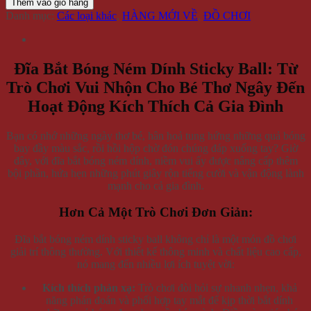
Thêm vào giỏ hàng
Danh mục:
Các loại khác
,
HÀNG MỚI VỀ
,
ĐỒ CHƠI
Đĩa Bắt Bóng Ném Dính Sticky Ball: Từ
Trò Chơi Vui Nhộn Cho Bé Thơ Ngây Đến
Hoạt Động Kích Thích Cả Gia Đình
Bạn có nhớ những ngày thơ bé, hân hoả tung hứng những quả bóng
bay đầy màu sắc, rồi hồi hộp chờ đón chúng đáp xuống tay? Giờ
đây, với đĩa bắt bóng ném dính, niềm vui ấy được nâng cấp thêm
bội phần, hứa hẹn những phút giây rộn tiếng cười và vận động lành
mạnh cho cả gia đình.
Hơn Cả Một Trò Chơi Đơn Giản:
Đĩa bắt bóng ném dính sticky ball không chỉ là một món đồ chơi
giải trí thông thường. Với thiết kế thông minh và chất liệu cao cấp,
nó mang đến nhiều lợi ích tuyệt vời:
Kích thích phản xạ:
Trò chơi đòi hỏi sự nhanh nhẹn, khả
năng phán đoán và phối hợp tay mắt để kịp thời bắt dính