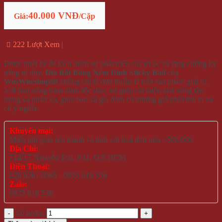
40.000 VNĐ
Giá:
/Cặp
222 Lượt Xem
Được thiết kế để kích thích sự phát triển của trí óc và tăng cường kỹ
năng tư duy,
Đĩa Bắt Bóng Ném Dính Sticky Ball
của
WinWinShop88
không chỉ là đơn thuần là một sản phẩm giải trí.
Với tính năng bám dính độc đáo, nó giúp cải thiện khả năng tập
trung và phản xạ, giúp bạn và gia đình có những giờ phút thú vị và
có ý nghĩa.
Khuyến mại:
Miễn phí giao nội thành và tỉnh với hoá đơn trên >500.000
Địa Chỉ:
714/17 Nguyễn Trãi, P.11, Q.5 HCM
Điện Thoại:
028 6261 0065 - 0935 616 536
Zalo:
0935 616 536
Số lượng