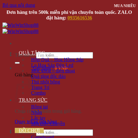
Bỏ qua nội dung
MUA NHIỀU
Đơn hàng trên 500k miễn phí vận chuyển toàn quốc. ZALO
đặt hàng:
0935616536
QUÀ TẶNG
Tìm kiếm:
Hộp Quà – Hoa Hồng Sáp
Lọ Hoa Sáp Đèn Led
Giỏ hàng /
0 VNĐ
Móc khóa – điện thoại
Giỏ hàng
Quà tặng độc đáo
Thú nhồi bông
Trang Trí
Combo
TRANG SỨC
Bông tai
Chưa có sản phẩm trong giỏ hàng.
Nhẫn
Lắc tay
Quay trở lại cửa hàng
Mặt Dây Chuyền
ĐỒ CHƠI
Tìm kiếm:
Gameboard