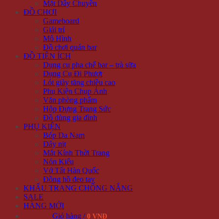
Mặt Dây Chuyền
ĐỒ CHƠI
Gameboard
Giải trí
Mô Hình
Đồ chơi quán bar
ĐỒ TIỆN ÍCH
Dụng cụ pha chế bar – trà sữa
Dụng Cụ Đi Phượt
Lót giày tăng chiều cao
Phụ Kiện Chụp Ảnh
Văn phòng phẩm
Hộp Đựng Trang Sức
Đồ dùng gia đình
PHỤ KIỆN
Bóp Da Nam
Dây nịt
Mắt Kính Thời Trang
Nón Kiểu
Vớ Tất Hàn Quốc
Đồng hồ đeo tay
KHẨU TRANG CHỐNG NẮNG
SALE
HÀNG MỚI
Giỏ hàng /
0 VNĐ