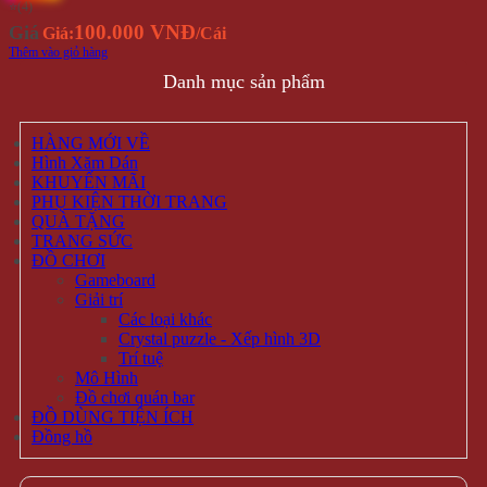
⭐(4)
100.000 VNĐ
Giá
Giá:
/Cái
Thêm vào giỏ hàng
Danh mục sản phẩm
HÀNG MỚI VỀ
Hình Xăm Dán
KHUYẾN MÃI
PHỤ KIỆN THỜI TRANG
QUÀ TẶNG
TRANG SỨC
ĐỒ CHƠI
Gameboard
Giải trí
Các loại khác
Crystal puzzle - Xếp hình 3D
Trí tuệ
Mô Hình
Đồ chơi quán bar
ĐỒ DÙNG TIỆN ÍCH
Đồng hồ