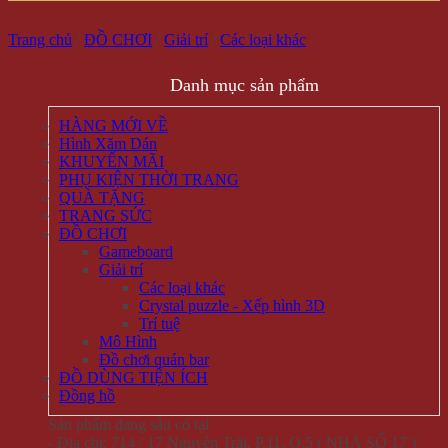
Trang chủ
/
ĐỒ CHƠI
/
Giải trí
/
Các loại khác
Danh mục sản phẩm
HÀNG MỚI VỀ
Hình Xăm Dán
KHUYẾN MÃI
PHỤ KIỆN THỜI TRANG
QUÀ TẶNG
TRANG SỨC
ĐỒ CHƠI
Gameboard
Giải trí
Các loại khác
Crystal puzzle - Xếp hình 3D
Trí tuệ
Mô Hình
Đồ chơi quán bar
ĐỒ DÙNG TIỆN ÍCH
Đồng hồ
Sản phẩm đang sẵn có tại
- Địa chỉ: 714 / 17 Nguyễn Trãi, P.11, Q.5 ( NHÀ SỐ 17 )