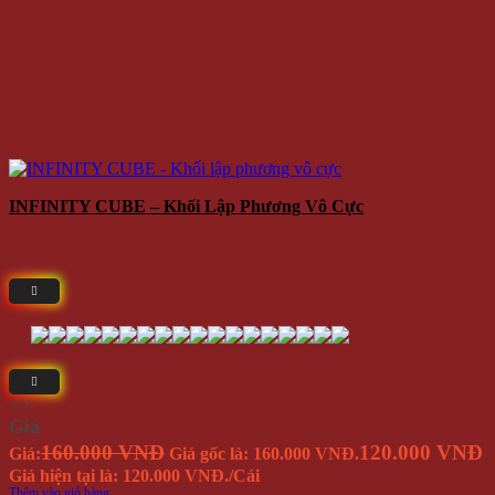
INFINITY CUBE – Khối Lập Phương Vô Cực
⭐(5)
Giá
160.000 VNĐ
120.000 VNĐ
Giá:
Giá gốc là: 160.000 VNĐ.
Giá hiện tại là: 120.000 VNĐ.
/Cái
Thêm vào giỏ hàng