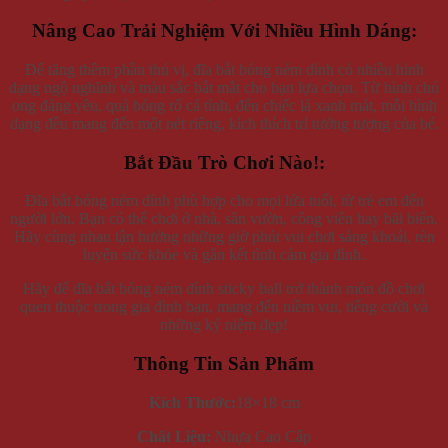
Nâng Cao Trải Nghiệm Với Nhiều Hình Dáng:
Để tăng thêm phần thú vị, đĩa bắt bóng ném dính có nhiều hình
dạng ngộ nghĩnh và màu sắc bắt mắt cho bạn lựa chọn. Từ hình chú
ong đáng yêu, quả bóng rổ cá tính, đến chiếc lá xanh mát, mỗi hình
dạng đều mang đến một nét riêng, kích thích trí tưởng tượng của bé.
Bắt Đầu Trò Chơi Nào!:
Đĩa bắt bóng ném dính phù hợp cho mọi lứa tuổi, từ trẻ em đến
người lớn. Bạn có thể chơi ở nhà, sân vườn, công viên hay bãi biển.
Hãy cùng nhau tận hưởng những giờ phút vui chơi sảng khoái, rèn
luyện sức khỏe và gắn kết tình cảm gia đình.
Hãy để đĩa bắt bóng ném dính sticky ball trở thành món đồ chơi
quen thuộc trong gia đình bạn, mang đến niềm vui, tiếng cười và
những kỷ niệm đẹp!
Thông Tin Sản Phẩm
Kích Thước:
18×18 cm
Chất Liệu:
Nhựa Cao Cấp