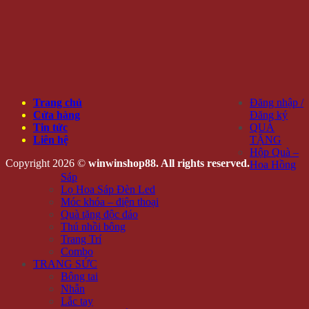
Trang chủ
Đăng nhập /
Cửa hàng
Đăng ký
Tin tức
QUÀ
Liên hệ
TẶNG
Hộp Quà –
Copyright 2026 ©
winwinshop88. All rights reserved.
Hoa Hồng
Sáp
Lọ Hoa Sáp Đèn Led
Móc khóa – điện thoại
Quà tặng độc đáo
Thú nhồi bông
Trang Trí
Combo
TRANG SỨC
Bông tai
Nhẫn
Lắc tay