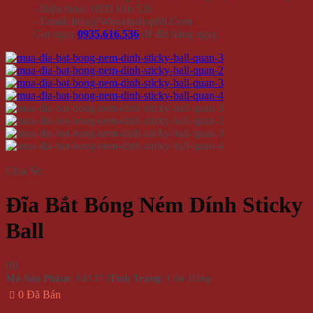
- Điện thoại: 0935 616 536
- Email: Info@Winwinshop88.Com
Gọi ngay
0935.616.536
để đặt hàng ngay.
Chia Sẻ:
Đĩa Bắt Bóng Ném Dính Sticky
Ball
(
0
)
Mã Sản Phẩm:
64137
|
Tình Trạng:
Còn Hàng
0 Đã Bán