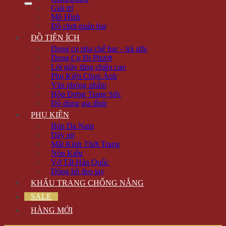
Giải trí
Mô Hình
Đồ chơi quán bar
ĐỒ TIỆN ÍCH
Dụng cụ pha chế bar – trà sữa
Dụng Cụ Đi Phượt
Lót giày tăng chiều cao
Phụ Kiện Chụp Ảnh
Văn phòng phẩm
Hộp Đựng Trang Sức
Đồ dùng gia đình
PHỤ KIỆN
Bóp Da Nam
Dây nịt
Mắt Kính Thời Trang
Nón Kiểu
Vớ Tất Hàn Quốc
Đồng hồ đeo tay
KHẨU TRANG CHỐNG NẮNG
SALE
HÀNG MỚI