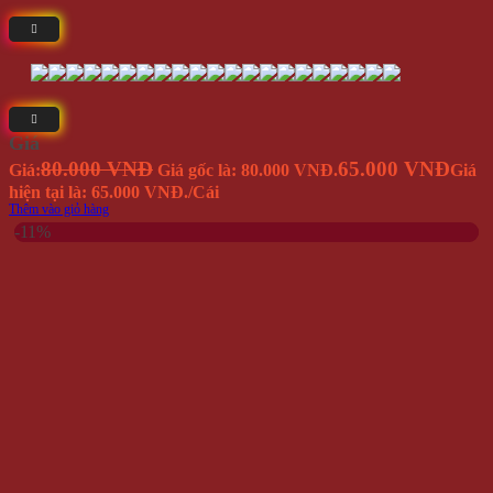
Giá
80.000 VNĐ
65.000 VNĐ
Giá:
Giá gốc là: 80.000 VNĐ.
Giá
hiện tại là: 65.000 VNĐ.
/Cái
Thêm vào giỏ hàng
-11%