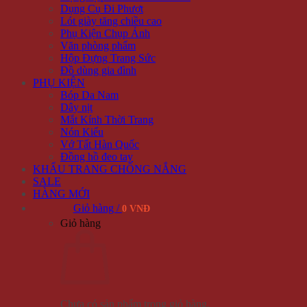
Dụng Cụ Đi Phượt
Lót giày tăng chiều cao
Phụ Kiện Chụp Ảnh
Văn phòng phẩm
Hộp Đựng Trang Sức
Đồ dùng gia đình
PHỤ KIỆN
Bóp Da Nam
Dây nịt
Mắt Kính Thời Trang
Nón Kiểu
Vớ Tất Hàn Quốc
Đồng hồ đeo tay
KHẨU TRANG CHỐNG NẮNG
SALE
HÀNG MỚI
Giỏ hàng /
0 VNĐ
Giỏ hàng
Chưa có sản phẩm trong giỏ hàng.