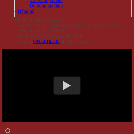
Văn phòng phẩm
Đồ dùng gia đình
Đồng hồ
Sản phẩm đang sẵn có tại
- Địa chỉ: 714 / 17 Nguyễn Trãi, P.11, Q.5 ( NHÀ SỐ 17 )
- Điện thoại: 0935 616 536
- Email: Info@Winwinshop88.Com
Gọi ngay
0935.616.536
để đặt hàng ngay.