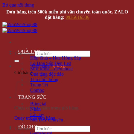
Bỏ qua nội dung
Đơn hàng trên 500k miễn phí vận chuyển toàn quốc. ZALO
đặt hàng:
0935616536
QUÀ TẶNG
Tìm kiếm:
Hộp Quà – Hoa Hồng Sáp
Lọ Hoa Sáp Đèn Led
Giỏ hàng /
0 VNĐ
Móc khóa – điện thoại
Giỏ hàng
Quà tặng độc đáo
Thú nhồi bông
Trang Trí
Combo
TRANG SỨC
Bông tai
Chưa có sản phẩm trong giỏ hàng.
Nhẫn
Lắc tay
Quay trở lại cửa hàng
Mặt Dây Chuyền
ĐỒ CHƠI
Tìm kiếm:
Gameboard