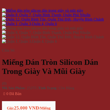
Chia Sẻ:
Miếng Dán Tròn Silicon Dán
Trong Giày Và Mũi Giày
(
0
)
Mã Sản Phẩm:
25255
|
Tình Trạng:
Còn Hàng
0 Đã Bán
25.000 VNĐ
Giá:
/Miếng