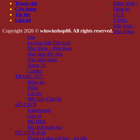
Trang chủ
Đăng nhập /
Cửa hàng
Đăng ký
Tin tức
QUÀ
Liên hệ
TẶNG
Hộp Quà –
Copyright 2026 ©
winwinshop88. All rights reserved.
Hoa Hồng
Sáp
Lọ Hoa Sáp Đèn Led
Móc khóa – điện thoại
Quà tặng độc đáo
Thú nhồi bông
Trang Trí
Combo
TRANG SỨC
Bông tai
Nhẫn
Lắc tay
Mặt Dây Chuyền
ĐỒ CHƠI
Gameboard
Giải trí
Mô Hình
Đồ chơi quán bar
ĐỒ TIỆN ÍCH
Dụng cụ pha chế bar – trà sữa