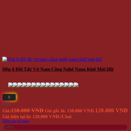
Hộp 8 Đôi Tất/ Vớ Nam Công Nghệ Nano Khử Mùi Hôi
Giá
150.000 VNĐ
120.000 VNĐ
Giá:
Giá gốc là: 150.000 VNĐ.
Giá hiện tại là: 120.000 VNĐ.
/Chai
Thêm vào giỏ hàng
-18%