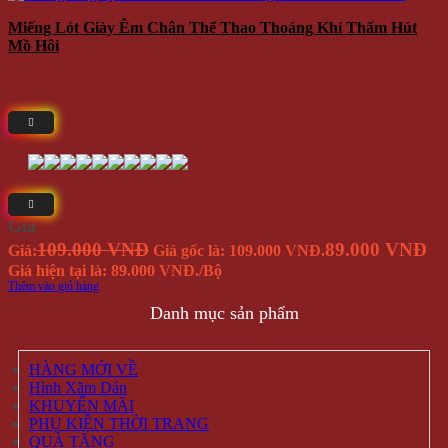
Miếng Lót Giày Êm Chân Thể Thao Thoáng Khí Thấm Hút
Mồ Hôi
Giá
109.000 VNĐ
89.000 VNĐ
Giá:
Giá gốc là: 109.000 VNĐ.
Giá hiện tại là: 89.000 VNĐ.
/Bộ
Thêm vào giỏ hàng
Danh mục sản phẩm
HÀNG MỚI VỀ
Hình Xăm Dán
KHUYẾN MÃI
PHỤ KIỆN THỜI TRANG
QUÀ TẶNG