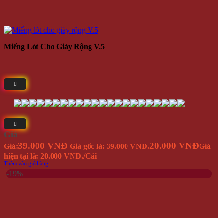
Miếng Lót Cho Giày Rộng V.5
Giá
39.000 VNĐ
20.000 VNĐ
Giá:
Giá gốc là: 39.000 VNĐ.
Giá
hiện tại là: 20.000 VNĐ.
/Cái
Thêm vào giỏ hàng
-19%