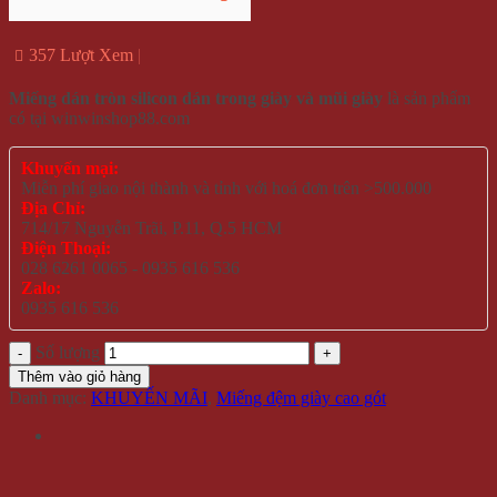
357 Lượt Xem
Miếng dán tròn silicon dán trong giày và mũi giày
là sản phẩm
có tại winwinshop88.com
Khuyến mại:
Miễn phí giao nội thành và tỉnh với hoá đơn trên >500.000
Địa Chỉ:
714/17 Nguyễn Trãi, P.11, Q.5 HCM
Điện Thoại:
028 6261 0065 - 0935 616 536
Zalo:
0935 616 536
Số lượng
Thêm vào giỏ hàng
Danh mục:
KHUYẾN MÃI
,
Miếng đệm giày cao gót