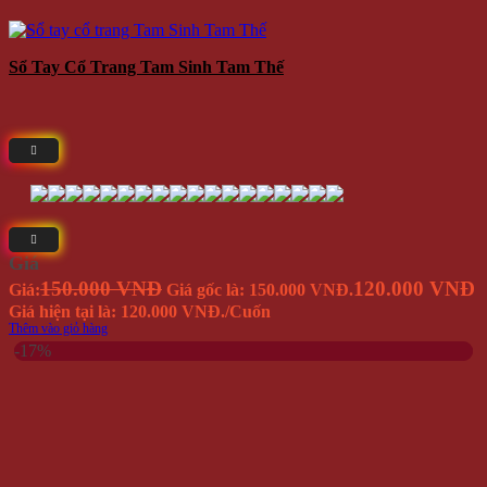
Sổ Tay Cổ Trang Tam Sinh Tam Thế
Giá
150.000 VNĐ
120.000 VNĐ
Giá:
Giá gốc là: 150.000 VNĐ.
Giá hiện tại là: 120.000 VNĐ.
/Cuốn
Thêm vào giỏ hàng
-17%