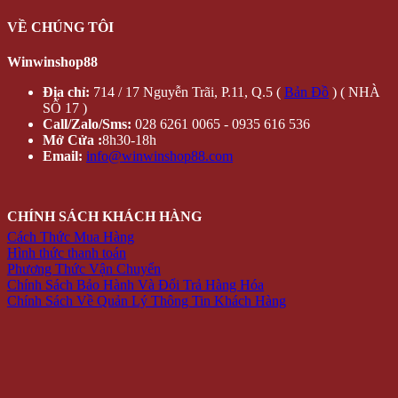
VỀ CHÚNG TÔI
Winwinshop88
Địa chỉ:
714 / 17 Nguyễn Trãi, P.11, Q.5 (
Bản Đồ
) ( NHÀ
SỐ 17 )
Call/Zalo/Sms:
028 6261 0065 - 0935 616 536
Mở Cửa :
8h30-18h
Email:
info@winwinshop88.com
CHÍNH SÁCH KHÁCH HÀNG
Cách Thức Mua Hàng
Hình thức thanh toán
Phương Thức Vận Chuyển
Chính Sách Bảo Hành Và Đổi Trả Hàng Hóa
Chính Sách Về Quản Lý Thông Tin Khách Hàng