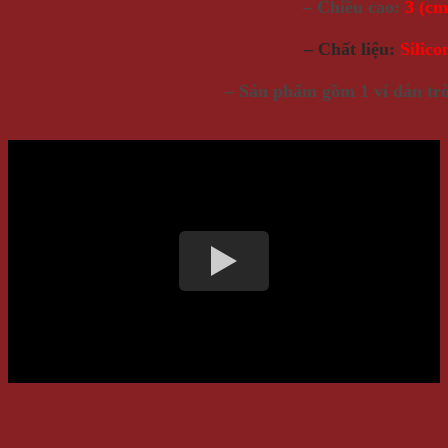
– Chiều cao:
3
(cm
– Chất liệu:
Silico
– Sản phẩm gồm 1 vỉ dán tr