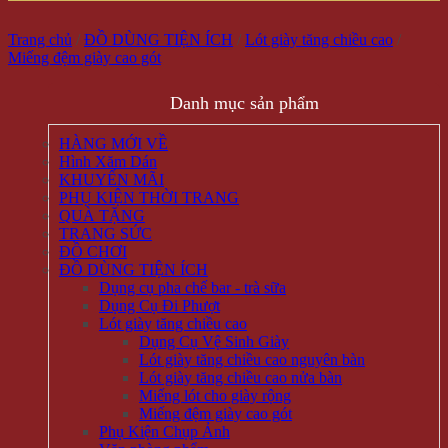
Trang chủ
/
ĐỒ DÙNG TIỆN ÍCH
/
Lót giày tăng chiều cao
/
Miếng đệm giày cao gót
Danh mục sản phẩm
HÀNG MỚI VỀ
Hình Xăm Dán
KHUYẾN MÃI
PHỤ KIỆN THỜI TRANG
QUÀ TẶNG
TRANG SỨC
ĐỒ CHƠI
ĐỒ DÙNG TIỆN ÍCH
Dụng cụ pha chế bar - trà sữa
Dụng Cụ Đi Phượt
Lót giày tăng chiều cao
Dụng Cụ Vệ Sinh Giày
Lót giày tăng chiều cao nguyên bàn
Lót giày tăng chiều cao nửa bàn
Miếng lót cho giày rộng
Miếng đệm giày cao gót
Phụ Kiện Chụp Ảnh