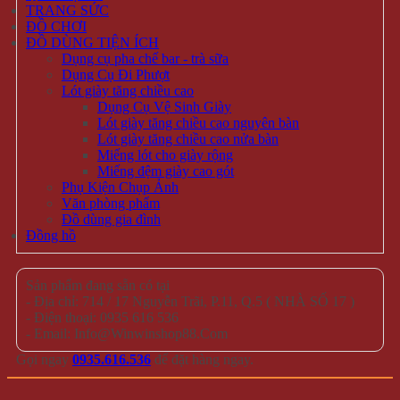
TRANG SỨC
ĐỒ CHƠI
ĐỒ DÙNG TIỆN ÍCH
Dụng cụ pha chế bar - trà sữa
Dụng Cụ Đi Phượt
Lót giày tăng chiều cao
Dụng Cụ Vệ Sinh Giày
Lót giày tăng chiều cao nguyên bàn
Lót giày tăng chiều cao nửa bàn
Miếng lót cho giày rộng
Miếng đệm giày cao gót
Phụ Kiện Chụp Ảnh
Văn phòng phẩm
Đồ dùng gia đình
Đồng hồ
Sản phẩm đang sẵn có tại
- Địa chỉ: 714 / 17 Nguyễn Trãi, P.11, Q.5 ( NHÀ SỐ 17 )
- Điện thoại: 0935 616 536
- Email: Info@Winwinshop88.Com
Gọi ngay
0935.616.536
để đặt hàng ngay.