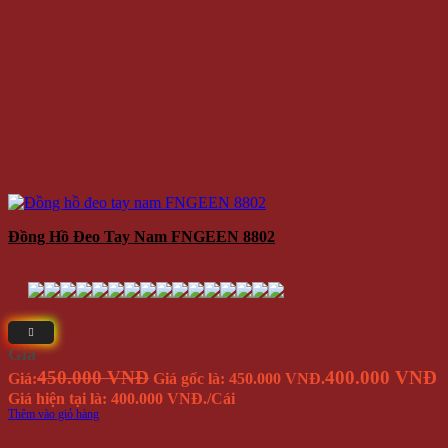
Đồng Hồ Đeo Tay Nam FNGEEN 8802
Giá
450.000 VNĐ
400.000 VNĐ
Giá:
Giá gốc là: 450.000 VNĐ.
Giá hiện tại là: 400.000 VNĐ.
/Cái
Thêm vào giỏ hàng