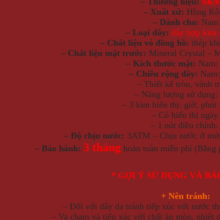
– Thương hiệu:
SKM
– Xuất xứ:
Hồng Kô
– Dành cho:
Nam
– Loại dây:
dây hợp kim 
– Chất liệu vỏ đồng hồ:
thép kh
– Chất liệu mặt trước:
Mineral Crystal – 
– Kích thước mặt:
Nam: 
– Chiều rộng dây:
Nam:
– Thiết kế tròn, vành t
– Năng lượng sử dụng:
– 3 kim hiển thị: giờ, phút
– Có hiển thị ngày.
– 1 nút điều chỉnh
– Độ chịu nước:
3ATM – Chịu nước ở mức 
3 tháng
– Bảo hành:
hoàn toàn miễn phí (Bằng 
* GỢI Ý SỬ DỤNG VÀ B
+ Nên tránh:
– Đối với dây da tránh tiếp xúc với nước 
– Va chạm và tiếp xúc với chất ăn mòn, nhiệt 