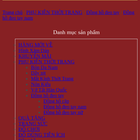
Trang chủ
/
PHỤ KIỆN THỜI TRANG
/
Đồng hồ đeo tay
/
Đồng
hồ đeo tay nam
Danh mục sản phẩm
HÀNG MỚI VỀ
Hình Xăm Dán
KHUYẾN MÃI
PHỤ KIỆN THỜI TRANG
Bóp Da Nam
Dây nịt
Mắt Kính Thời Trang
Nón Kiểu
Vớ Tất Hàn Quốc
Đồng hồ đeo tay
Đồng hồ cặp
Đồng hồ đeo tay nam
Đồng hồ đeo tay nữ
QUÀ TẶNG
TRANG SỨC
ĐỒ CHƠI
ĐỒ DÙNG TIỆN ÍCH