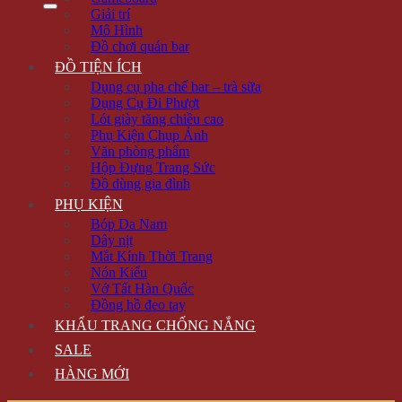
Giải trí
Mô Hình
Đồ chơi quán bar
ĐỒ TIỆN ÍCH
Dụng cụ pha chế bar – trà sữa
Dụng Cụ Đi Phượt
Lót giày tăng chiều cao
Phụ Kiện Chụp Ảnh
Văn phòng phẩm
Hộp Đựng Trang Sức
Đồ dùng gia đình
PHỤ KIỆN
Bóp Da Nam
Dây nịt
Mắt Kính Thời Trang
Nón Kiểu
Vớ Tất Hàn Quốc
Đồng hồ đeo tay
KHẨU TRANG CHỐNG NẮNG
SALE
HÀNG MỚI