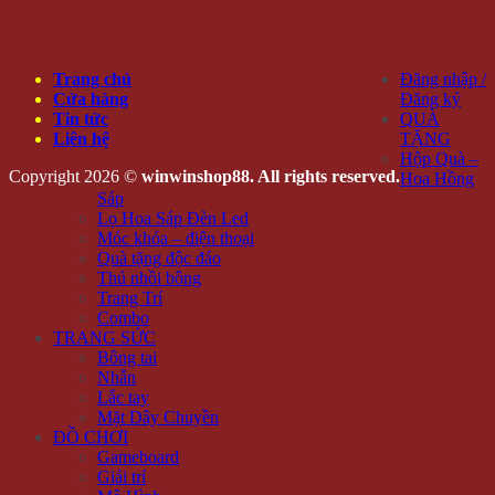
Trang chủ
Đăng nhập /
Cửa hàng
Đăng ký
Tin tức
QUÀ
Liên hệ
TẶNG
Hộp Quà –
Copyright 2026 ©
winwinshop88. All rights reserved.
Hoa Hồng
Sáp
Lọ Hoa Sáp Đèn Led
Móc khóa – điện thoại
Quà tặng độc đáo
Thú nhồi bông
Trang Trí
Combo
TRANG SỨC
Bông tai
Nhẫn
Lắc tay
Mặt Dây Chuyền
ĐỒ CHƠI
Gameboard
Giải trí