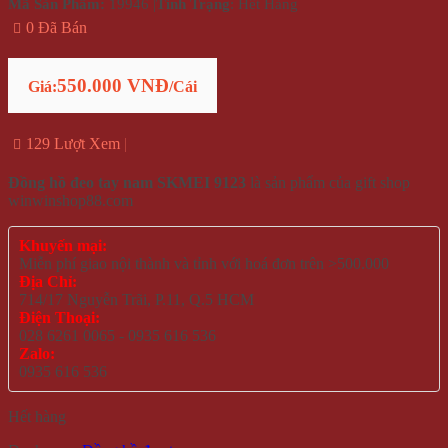
Mã Sản Phẩm:
19946
|
Tình Trạng
: Hết Hàng
0 Đã Bán
550.000 VNĐ
Giá:
/Cái
129 Lượt Xem
Đồng hồ đeo tay nam SKMEI 9123
là sản phẩm của gift shop
winwinshop88.com
Khuyến mại:
Miễn phí giao nội thành và tỉnh với hoá đơn trên >500.000
Địa Chỉ:
714/17 Nguyễn Trãi, P.11, Q.5 HCM
Điện Thoại:
028 6261 0065 - 0935 616 536
Zalo:
0935 616 536
Hết hàng