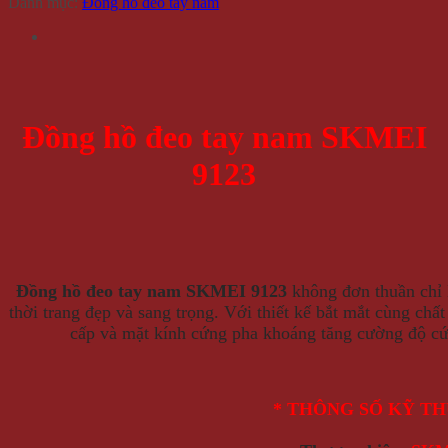
Danh mục:
Đồng hồ đeo tay nam
Đồng hồ đeo tay nam SKMEI
9123
Đồng hồ đeo tay nam SKMEI 9123
không đơn thuần chỉ l
thời trang đẹp và sang trọng. Với thiết kế bắt mắt cùng chấ
cấp và mặt kính cứng pha khoáng tăng cường độ cứ
* THÔNG SỐ KỸ T