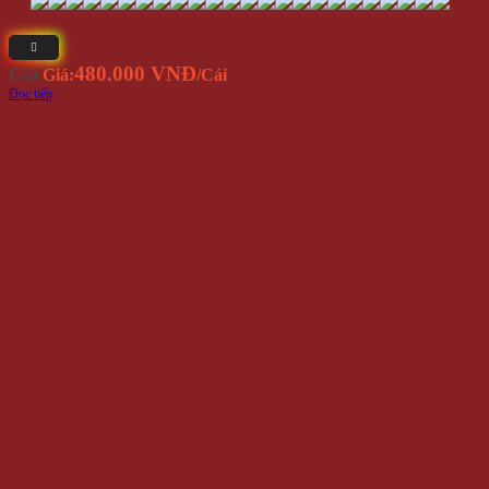
480.000 VNĐ
Giá
Giá:
/Cái
Đọc tiếp