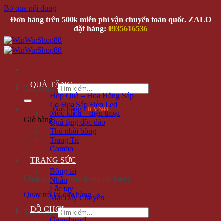
Bỏ qua nội dung
Đơn hàng trên 500k miễn phí vận chuyển toàn quốc. ZALO
đặt hàng:
0935616536
QUÀ TẶNG
Tìm kiếm:
Hộp Quà – Hoa Hồng Sáp
Lọ Hoa Sáp Đèn Led
Giỏ hàng /
0 VNĐ
Móc khóa – điện thoại
Giỏ hàng
Quà tặng độc đáo
Thú nhồi bông
Trang Trí
Combo
TRANG SỨC
Bông tai
Chưa có sản phẩm trong giỏ hàng.
Nhẫn
Lắc tay
Quay trở lại cửa hàng
Mặt Dây Chuyền
ĐỒ CHƠI
Tìm kiếm:
Gameboard