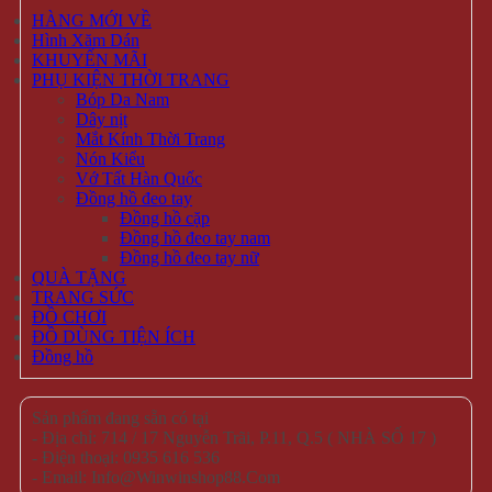
HÀNG MỚI VỀ
Hình Xăm Dán
KHUYẾN MÃI
PHỤ KIỆN THỜI TRANG
Bóp Da Nam
Dây nịt
Mắt Kính Thời Trang
Nón Kiểu
Vớ Tất Hàn Quốc
Đồng hồ đeo tay
Đồng hồ cặp
Đồng hồ đeo tay nam
Đồng hồ đeo tay nữ
QUÀ TẶNG
TRANG SỨC
ĐỒ CHƠI
ĐỒ DÙNG TIỆN ÍCH
Đồng hồ
Sản phẩm đang sẵn có tại
- Địa chỉ: 714 / 17 Nguyễn Trãi, P.11, Q.5 ( NHÀ SỐ 17 )
- Điện thoại: 0935 616 536
- Email: Info@Winwinshop88.Com