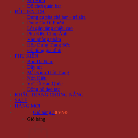
Mô Hình
Đồ chơi quán bar
ĐỒ TIỆN ÍCH
Dụng cụ pha chế bar – trà sữa
Dụng Cụ Đi Phượt
Lót giày tăng chiều cao
Phụ Kiện Chụp Ảnh
Văn phòng phẩm
Hộp Đựng Trang Sức
Đồ dùng gia đình
PHỤ KIỆN
Bóp Da Nam
Dây nịt
Mắt Kính Thời Trang
Nón Kiểu
Vớ Tất Hàn Quốc
Đồng hồ đeo tay
KHẨU TRANG CHỐNG NẮNG
SALE
HÀNG MỚI
Giỏ hàng /
0 VNĐ
Giỏ hàng