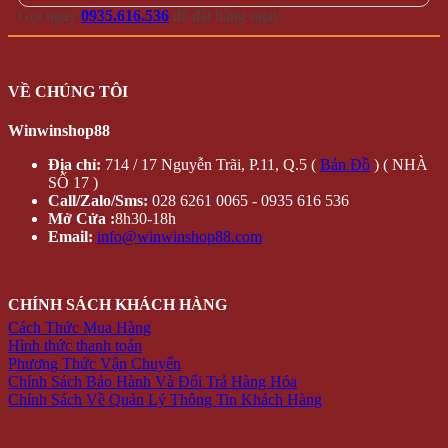
Gọi ngay
0935.616.536
để đặt hàng ngay.
VỀ CHÚNG TÔI
Winwinshop88
Địa chỉ:
714 / 17 Nguyễn Trãi, P.11, Q.5 (
Bản Đồ
) ( NHÀ
SỐ 17 )
Call/Zalo/Sms:
028 6261 0065 - 0935 616 536
Mở Cửa :
8h30-18h
Email:
info@winwinshop88.com
CHÍNH SÁCH KHÁCH HÀNG
Cách Thức Mua Hàng
Hình thức thanh toán
Phương Thức Vận Chuyển
Chính Sách Bảo Hành Và Đổi Trả Hàng Hóa
Chính Sách Về Quản Lý Thông Tin Khách Hàng