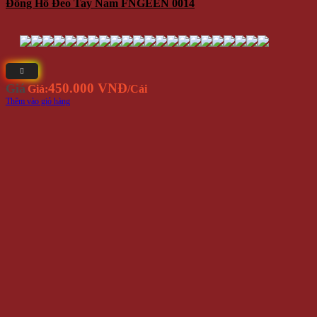
Đồng Hồ Đeo Tay Nam FNGEEN 0014
450.000 VNĐ
Giá
Giá:
/Cái
Thêm vào giỏ hàng