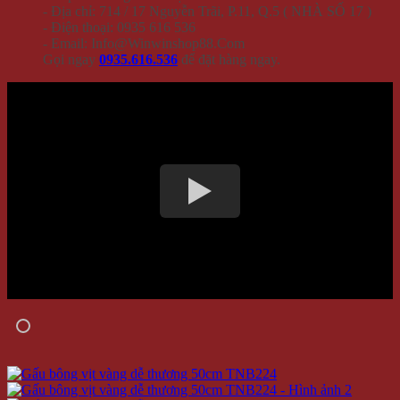
- Địa chỉ: 714 / 17 Nguyễn Trãi, P.11, Q.5 ( NHÀ SỐ 17 )
- Điện thoại: 0935 616 536
- Email: Info@Winwinshop88.Com
Gọi ngay
0935.616.536
để đặt hàng ngay.