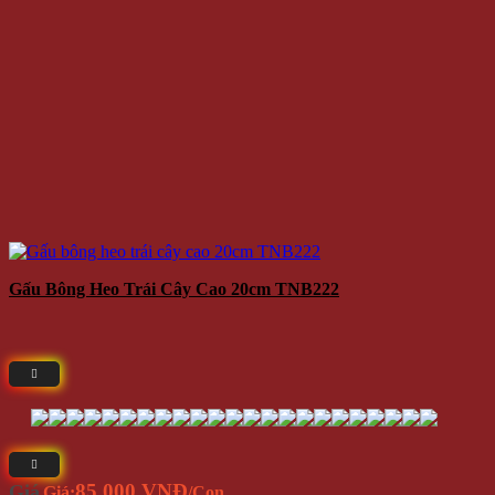
Gấu Bông Heo Trái Cây Cao 20cm TNB222
85.000 VNĐ
Giá
Giá:
/Con