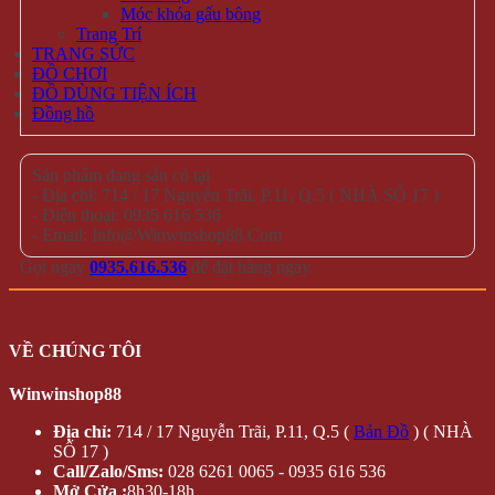
Móc khóa gấu bông
Trang Trí
TRANG SỨC
ĐỒ CHƠI
ĐỒ DÙNG TIỆN ÍCH
Đồng hồ
Sản phẩm đang sẵn có tại
- Địa chỉ: 714 / 17 Nguyễn Trãi, P.11, Q.5 ( NHÀ SỐ 17 )
- Điện thoại: 0935 616 536
- Email: Info@Winwinshop88.Com
Gọi ngay
0935.616.536
để đặt hàng ngay.
VỀ CHÚNG TÔI
Winwinshop88
Địa chỉ:
714 / 17 Nguyễn Trãi, P.11, Q.5 (
Bản Đồ
) ( NHÀ
SỐ 17 )
Call/Zalo/Sms:
028 6261 0065 - 0935 616 536
Mở Cửa :
8h30-18h