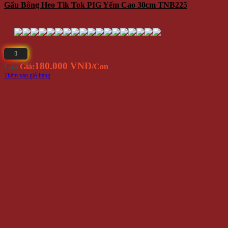
Gấu Bông Heo Tik Tok PIG Yếm Cao 30cm TNB225
180.000 VNĐ
Giá
Giá:
/Con
Thêm vào giỏ hàng