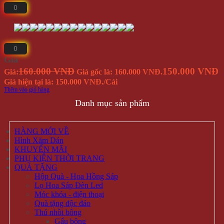
Giá
160.000 VNĐ
150.000 VNĐ
Giá:
Giá gốc là: 160.000 VNĐ.
Giá hiện tại là: 150.000 VNĐ.
/Cái
Thêm vào giỏ hàng
Danh mục sản phẩm
HÀNG MỚI VỀ
Hình Xăm Dán
KHUYẾN MÃI
PHỤ KIỆN THỜI TRANG
QUÀ TẶNG
Hộp Quà - Hoa Hồng Sáp
Lọ Hoa Sáp Đèn Led
Móc khóa - điện thoại
Quà tặng độc đáo
Thú nhồi bông
Gấu bông