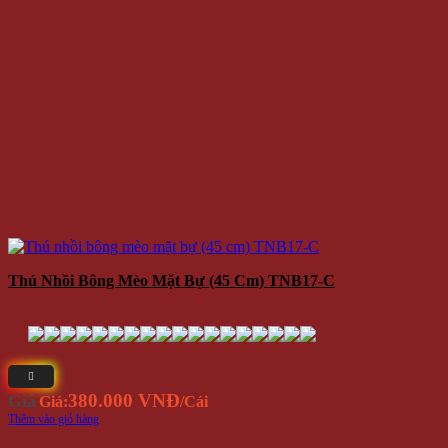
Thú Nhồi Bông Mèo Mặt Bự (45 Cm) TNB17-C
380.000 VNĐ
Giá
Giá:
/Cái
Thêm vào giỏ hàng