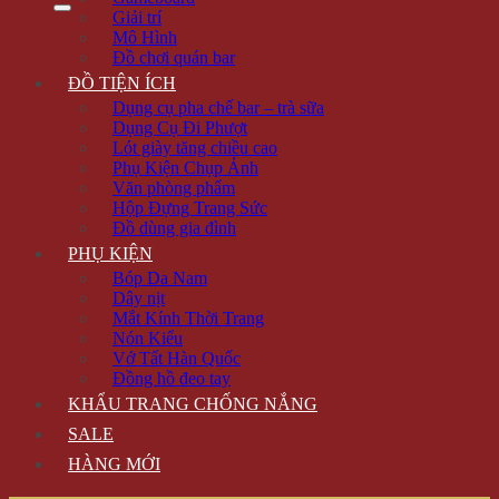
Giải trí
Mô Hình
Đồ chơi quán bar
ĐỒ TIỆN ÍCH
Dụng cụ pha chế bar – trà sữa
Dụng Cụ Đi Phượt
Lót giày tăng chiều cao
Phụ Kiện Chụp Ảnh
Văn phòng phẩm
Hộp Đựng Trang Sức
Đồ dùng gia đình
PHỤ KIỆN
Bóp Da Nam
Dây nịt
Mắt Kính Thời Trang
Nón Kiểu
Vớ Tất Hàn Quốc
Đồng hồ đeo tay
KHẨU TRANG CHỐNG NẮNG
SALE
HÀNG MỚI