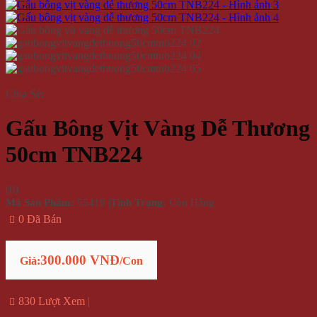
Chia Sẻ:
Gấu Bông Vịt Vàng Dễ Thương
50cm TNB224
(
0
)
Mã Sản Phẩm:
55419
|
Tình Trạng:
Còn Hàng
0 Đã Bán
300.000 VNĐ
Giá:
/Con
830 Lượt Xem