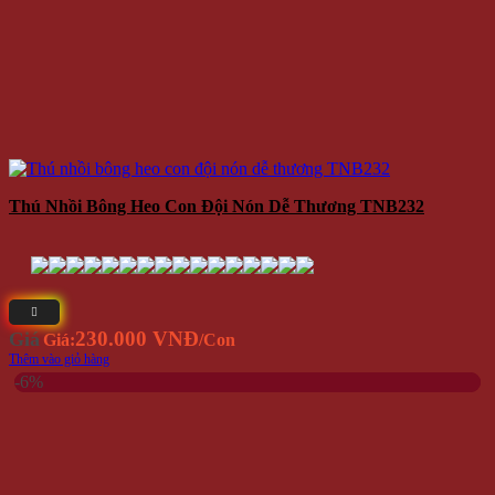
Thú Nhồi Bông Heo Con Đội Nón Dễ Thương TNB232
230.000 VNĐ
Giá
Giá:
/Con
Thêm vào giỏ hàng
-6%