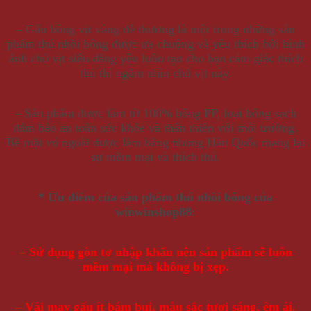
– Gấu bông vịt vàng dễ thương là một trong những sản
phẩm thú nhồi bông được ưa chuộng và yêu thích bởi hình
ảnh chú vịt siêu đáng yêu luôn tạo cho bạn cảm giác thích
thú thì ngắm nhìn chú vịt này.
– Sản phẩm được làm từ 100% bông PP, loại bông sạch
đảm bảo an toàn sức khỏe và thân thiện với môi trường.
Bề mặt vỏ ngoài được làm bằng nhung Hàn Quốc mang lại
sự mềm mại và thích thú.
* Ưu điểm của sản phẩm thú nhồi bông của
winwinshop88:
– Sử dụng gòn tơ nhập khẩu nên sản phẩm sẽ luôn
mềm mại mà không bị xẹp.
– Vải may gấu ít bám bụi, màu sắc tươi sáng, êm ái.