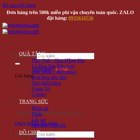
Bỏ qua nội dung
Đơn hàng trên 500k miễn phí vận chuyển toàn quốc. ZALO
đặt hàng:
0935616536
QUÀ TẶNG
Tìm kiếm:
Hộp Quà – Hoa Hồng Sáp
Lọ Hoa Sáp Đèn Led
Giỏ hàng /
0 VNĐ
Móc khóa – điện thoại
Giỏ hàng
Quà tặng độc đáo
Thú nhồi bông
Trang Trí
Combo
TRANG SỨC
Bông tai
Chưa có sản phẩm trong giỏ hàng.
Nhẫn
Lắc tay
Quay trở lại cửa hàng
Mặt Dây Chuyền
ĐỒ CHƠI
Tìm kiếm:
Gameboard