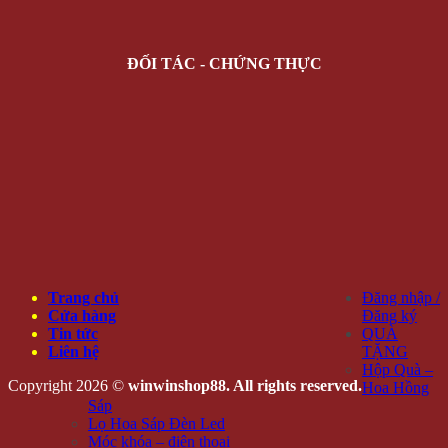
ĐỐI TÁC - CHỨNG THỰC
Trang chủ
Đăng nhập /
Cửa hàng
Đăng ký
Tin tức
QUÀ
Liên hệ
TẶNG
Hộp Quà –
Copyright 2026 ©
winwinshop88. All rights reserved.
Hoa Hồng
Sáp
Lọ Hoa Sáp Đèn Led
Móc khóa – điện thoại