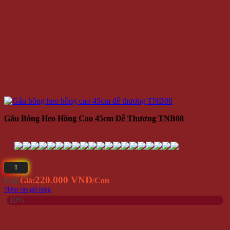
Gấu Bông Heo Hồng Cao 45cm Dễ Thương TNB08
220.000 VNĐ
Giá
Giá:
/Con
Thêm vào giỏ hàng
-10%