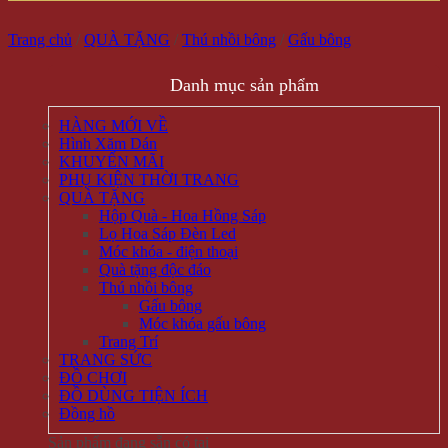
Trang chủ
/
QUÀ TẶNG
/
Thú nhồi bông
/
Gấu bông
Danh mục sản phẩm
HÀNG MỚI VỀ
Hình Xăm Dán
KHUYẾN MÃI
PHỤ KIỆN THỜI TRANG
QUÀ TẶNG
Hộp Quà - Hoa Hồng Sáp
Lọ Hoa Sáp Đèn Led
Móc khóa - điện thoại
Quà tặng độc đáo
Thú nhồi bông
Gấu bông
Móc khóa gấu bông
Trang Trí
TRANG SỨC
ĐỒ CHƠI
ĐỒ DÙNG TIỆN ÍCH
Đồng hồ
Sản phẩm đang sẵn có tại