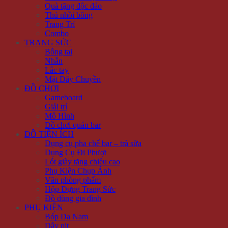
Quà tặng độc đáo
Thú nhồi bông
Trang Trí
Combo
TRANG SỨC
Bông tai
Nhẫn
Lắc tay
Mặt Dây Chuyền
ĐỒ CHƠI
Gameboard
Giải trí
Mô Hình
Đồ chơi quán bar
ĐỒ TIỆN ÍCH
Dụng cụ pha chế bar – trà sữa
Dụng Cụ Đi Phượt
Lót giày tăng chiều cao
Phụ Kiện Chụp Ảnh
Văn phòng phẩm
Hộp Đựng Trang Sức
Đồ dùng gia đình
PHỤ KIỆN
Bóp Da Nam
Dây nịt