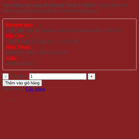
Gấu bông vịt vàng dễ thương 50cm TNB224
là sản phẩm thú
nhồi bông dễ thương bán tại winwinshop88.com
Khuyến mại:
Miễn phí giao nội thành và tỉnh với hoá đơn trên >500.000
Địa Chỉ:
714/17 Nguyễn Trãi, P.11, Q.5 HCM
Điện Thoại:
028 6261 0065 - 0935 616 536
Zalo:
0935 616 536
Số lượng
Thêm vào giỏ hàng
Danh mục:
Gấu bông