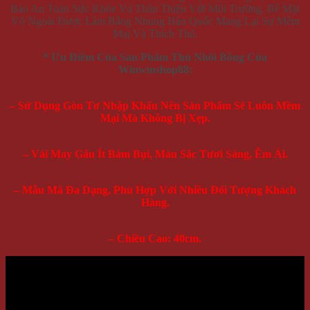
Bảo An Toàn Sức Khỏe Và Thân Thiện Với Môi Trường. Bề Mặt
Vỏ Ngoài Được Làm Bằng Nhung Hàn Quốc Mang Lại Sự Mềm
Mại Và Thích Thú.
* Ưu Điểm Của Sản Phẩm Thú Nhồi Bông Của
Winwinshop88:
– Sử Dụng Gòn Tơ Nhập Khẩu Nên Sản Phẩm Sẽ Luôn Mềm
Mại Mà Không Bị Xẹp.
– Vải May Gấu Ít Bám Bụi, Màu Sắc Tươi Sáng, Êm Ái.
– Mẫu Mã Đa Dạng, Phù Hợp Với Nhiều Đối Tượng Khách
Hàng.
– Chiều Cao: 40cm.