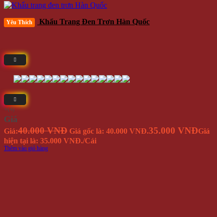
Khẩu Trang Đen Trơn Hàn Quốc
Yêu Thích
⭐(4)
Giá
40.000 VNĐ
35.000 VNĐ
Giá:
Giá gốc là: 40.000 VNĐ.
Giá
hiện tại là: 35.000 VNĐ.
/Cái
Thêm vào giỏ hàng