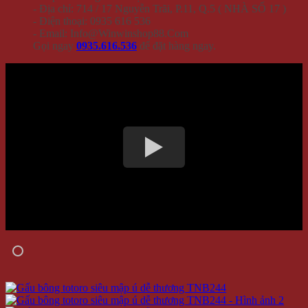
- Địa chỉ: 714 / 17 Nguyễn Trãi, P.11, Q.5 ( NHÀ SỐ 17 )
- Điện thoại: 0935 616 536
- Email: Info@Winwinshop88.Com
Gọi ngay
0935.616.536
để đặt hàng ngay.