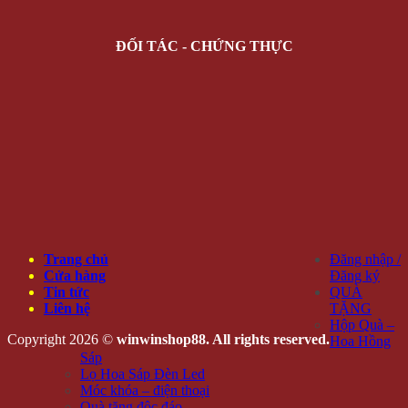
ĐỐI TÁC - CHỨNG THỰC
Trang chủ
Đăng nhập /
Cửa hàng
Đăng ký
Tin tức
QUÀ
Liên hệ
TẶNG
Hộp Quà –
Copyright 2026 ©
winwinshop88. All rights reserved.
Hoa Hồng
Sáp
Lọ Hoa Sáp Đèn Led
Móc khóa – điện thoại
Quà tặng độc đáo