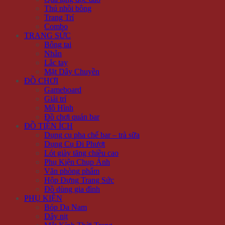
Thú nhồi bông
Trang Trí
Combo
TRANG SỨC
Bông tai
Nhẫn
Lắc tay
Mặt Dây Chuyền
ĐỒ CHƠI
Gameboard
Giải trí
Mô Hình
Đồ chơi quán bar
ĐỒ TIỆN ÍCH
Dụng cụ pha chế bar – trà sữa
Dụng Cụ Đi Phượt
Lót giày tăng chiều cao
Phụ Kiện Chụp Ảnh
Văn phòng phẩm
Hộp Đựng Trang Sức
Đồ dùng gia đình
PHỤ KIỆN
Bóp Da Nam
Dây nịt