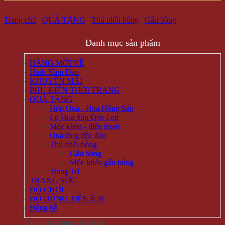
Trang chủ
/
QUÀ TẶNG
/
Thú nhồi bông
/
Gấu bông
Danh mục sản phẩm
HÀNG MỚI VỀ
Hình Xăm Dán
KHUYẾN MÃI
PHỤ KIỆN THỜI TRANG
QUÀ TẶNG
Hộp Quà - Hoa Hồng Sáp
Lọ Hoa Sáp Đèn Led
Móc khóa - điện thoại
Quà tặng độc đáo
Thú nhồi bông
Gấu bông
Móc khóa gấu bông
Trang Trí
TRANG SỨC
ĐỒ CHƠI
ĐỒ DÙNG TIỆN ÍCH
Đồng hồ
Sản phẩm đang sẵn có tại