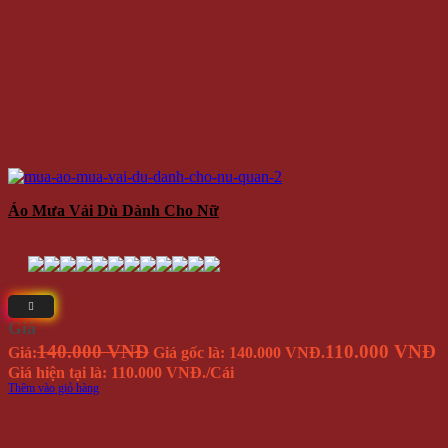
Áo Mưa Vải Dù Dành Cho Nữ
Giá
140.000 VNĐ
110.000 VNĐ
Giá:
Giá gốc là: 140.000 VNĐ.
Giá hiện tại là: 110.000 VNĐ.
/Cái
Thêm vào giỏ hàng