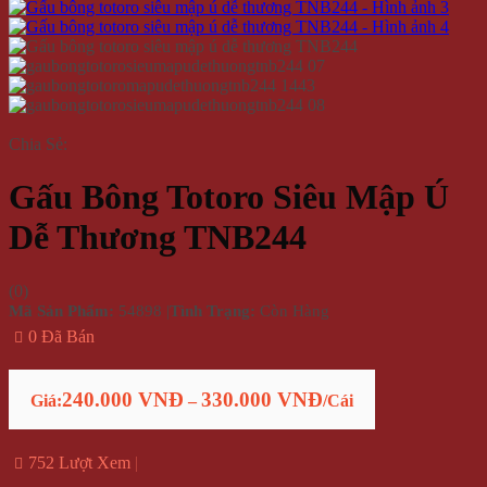
Chia Sẻ:
Gấu Bông Totoro Siêu Mập Ú
Dễ Thương TNB244
(
0
)
Mã Sản Phẩm:
54898
|
Tình Trạng:
Còn Hàng
0 Đã Bán
240.000 VNĐ
330.000 VNĐ
Giá:
–
/Cái
752 Lượt Xem