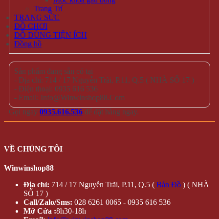
Trang Trí
TRANG SỨC
ĐỒ CHƠI
ĐỒ DÙNG TIỆN ÍCH
Đồng hồ
Sản phẩm đang sẵn có tại
- Địa chỉ: 714 / 17 Nguyễn Trãi, P.11, Q.5 ( NHÀ SỐ 17 )
- Điện thoại: 0935 616 536
- Email: Info@Winwinshop88.Com
Gọi ngay
0935.616.536
để đặt hàng ngay.
VỀ CHÚNG TÔI
Winwinshop88
Địa chỉ:
714 / 17 Nguyễn Trãi, P.11, Q.5 (
Bản Đồ
) ( NHÀ
SỐ 17 )
Call/Zalo/Sms:
028 6261 0065 - 0935 616 536
Mở Cửa :
8h30-18h