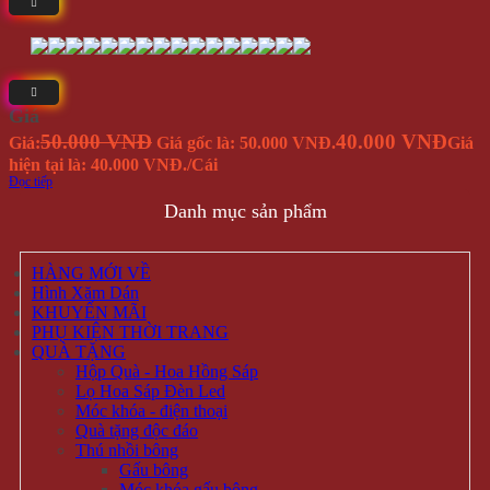
Giá
50.000 VNĐ
40.000 VNĐ
Giá:
Giá gốc là: 50.000 VNĐ.
Giá
hiện tại là: 40.000 VNĐ.
/Cái
Đọc tiếp
Danh mục sản phẩm
HÀNG MỚI VỀ
Hình Xăm Dán
KHUYẾN MÃI
PHỤ KIỆN THỜI TRANG
QUÀ TẶNG
Hộp Quà - Hoa Hồng Sáp
Lọ Hoa Sáp Đèn Led
Móc khóa - điện thoại
Quà tặng độc đáo
Thú nhồi bông
Gấu bông
Móc khóa gấu bông