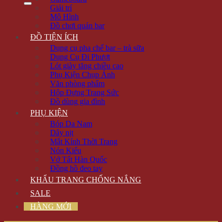
Giải trí
Mô Hình
Đồ chơi quán bar
ĐỒ TIỆN ÍCH
Dụng cụ pha chế bar – trà sữa
Dụng Cụ Đi Phượt
Lót giày tăng chiều cao
Phụ Kiện Chụp Ảnh
Văn phòng phẩm
Hộp Đựng Trang Sức
Đồ dùng gia đình
PHỤ KIỆN
Bóp Da Nam
Dây nịt
Mắt Kính Thời Trang
Nón Kiểu
Vớ Tất Hàn Quốc
Đồng hồ đeo tay
KHẨU TRANG CHỐNG NẮNG
SALE
HÀNG MỚI