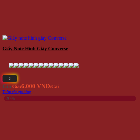
Giấy Note Hình Giày Converse
6.000 VNĐ
Giá
Giá:
/Cái
Thêm vào giỏ hàng
-20%