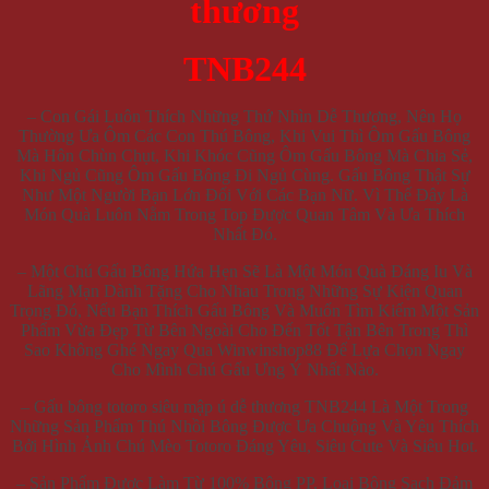
thương
TNB244
– Con Gái Luôn Thích Những Thứ Nhìn Dễ Thương, Nên Họ
Thường Ưa Ôm Các Con Thú Bông, Khi Vui Thì Ôm Gấu Bông
Mà Hôn Chùn Chụt, Khi Khóc Cũng Ôm Gấu Bông Mà Chia Sẻ,
Khi Ngủ Cũng Ôm Gấu Bông Đi Ngủ Cùng. Gấu Bông Thật Sự
Như Một Người Bạn Lớn Đối Với Các Bạn Nữ. Vì Thế Đây Là
Món Quà Luôn Nằm Trong Top Được Quan Tâm Và Ưa Thích
Nhất Đó.
– Một Chú Gấu Bông Hứa Hẹn Sẽ Là Một Món Quà Đáng Iu Và
Lãng Mạn Dành Tặng Cho Nhau Trong Những Sự Kiện Quan
Trọng Đó, Nếu Bạn Thích Gấu Bông Và Muốn Tìm Kiếm Một Sản
Phẩm Vừa Đẹp Từ Bên Ngoài Cho Đến Tốt Tận Bên Trong Thì
Sao Không Ghé Ngay Qua Winwinshop88 Để Lựa Chọn Ngay
Cho Mình Chú Gấu Ưng Ý Nhất Nào.
– Gấu bông totoro siêu mập ú dễ thương TNB244 Là Một Trong
Những Sản Phẩm Thú Nhồi Bông Được Ưa Chuộng Và Yêu Thích
Bởi Hình Ảnh Chú Mèo Totoro Đáng Yêu, Siêu Cute Và Siêu Hot.
– Sản Phẩm Được Làm Từ 100% Bông PP, Loại Bông Sạch Đảm