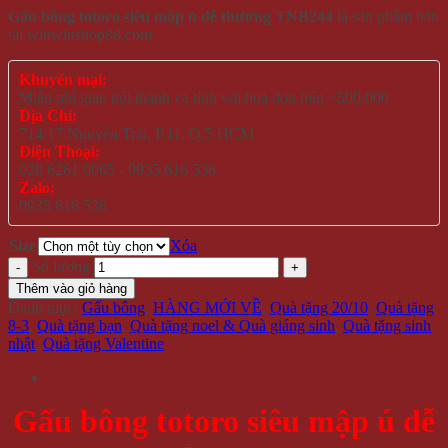
Gấu bông totoro siêu mập ú dễ thương TNB244
là sản phẩm bán
tại winwinshop88.com
Khuyến mại:
Miễn phí giao nội thành và tỉnh với hoá đơn trên >500.000
Địa Chỉ:
714/17 Nguyễn Trãi, P.11, Q.5 HCM
Điện Thoại:
028 6261 0065 - 0935 616 536
Zalo:
0935 616 536
Size
Xóa
Số lượng
Thêm vào giỏ hàng
Danh mục:
Gấu bông
,
HÀNG MỚI VỀ
,
Quà tặng 20/10
,
Quà tặng
8-3
,
Quà tặng bạn
,
Quà tặng noel & Quà giáng sinh
,
Quà tặng sinh
nhật
,
Quà tặng Valentine
Gấu bông totoro siêu mập ú dễ