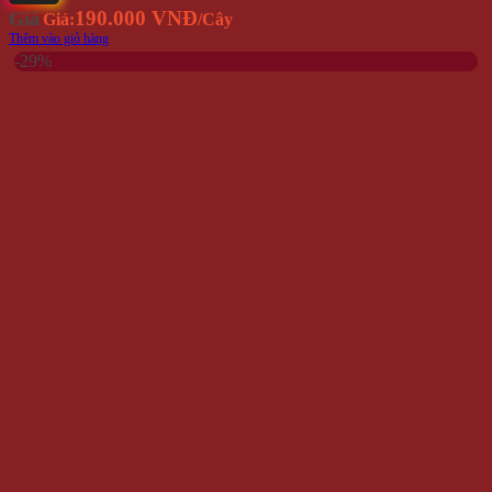
190.000 VNĐ
Giá
Giá:
/Cây
Thêm vào giỏ hàng
-29%