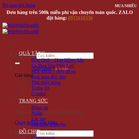
Bỏ qua nội dung
MUA NHIỀU
MUA NHIỀU
MUA NHIỀU
Đơn hàng trên 500k miễn phí vận chuyển toàn quốc. ZALO
đặt hàng:
0935616536
QUÀ TẶNG
Tìm kiếm:
Hộp Quà – Hoa Hồng Sáp
Lọ Hoa Sáp Đèn Led
Giỏ hàng /
0 VNĐ
Móc khóa – điện thoại
Giỏ hàng
Quà tặng độc đáo
Thú nhồi bông
Trang Trí
Combo
TRANG SỨC
Bông tai
Chưa có sản phẩm trong giỏ hàng.
Nhẫn
Lắc tay
Quay trở lại cửa hàng
Mặt Dây Chuyền
ĐỒ CHƠI
Tìm kiếm:
Gameboard