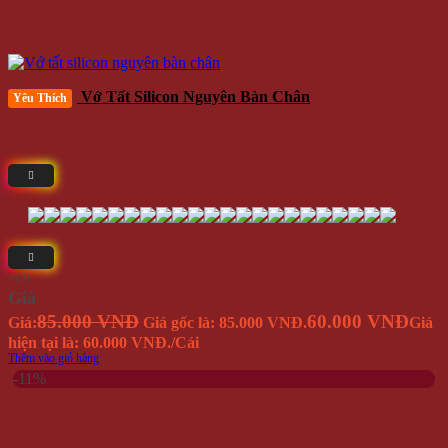
Vớ Tất Silicon Nguyên Bàn Chân
Yêu Thích
⭐(5)
Giá
85.000 VNĐ
60.000 VNĐ
Giá:
Giá gốc là: 85.000 VNĐ.
Giá
hiện tại là: 60.000 VNĐ.
/Cái
Thêm vào giỏ hàng
-11%