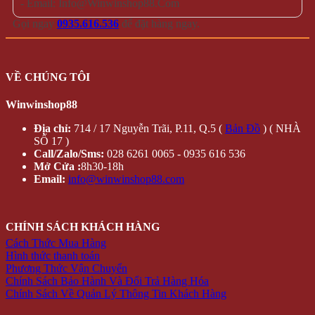
- Email: Info@Winwinshop88.Com
Gọi ngay
0935.616.536
để đặt hàng ngay.
VỀ CHÚNG TÔI
Winwinshop88
Địa chỉ:
714 / 17 Nguyễn Trãi, P.11, Q.5 (
Bản Đồ
) ( NHÀ
SỐ 17 )
Call/Zalo/Sms:
028 6261 0065 - 0935 616 536
Mở Cửa :
8h30-18h
Email:
info@winwinshop88.com
CHÍNH SÁCH KHÁCH HÀNG
Cách Thức Mua Hàng
Hình thức thanh toán
Phương Thức Vận Chuyển
Chính Sách Bảo Hành Và Đổi Trả Hàng Hóa
Chính Sách Về Quản Lý Thông Tin Khách Hàng