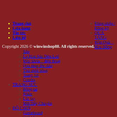
Trang chủ
Đăng nhập /
Cửa hàng
Đăng ký
Tin tức
QUÀ
Liên hệ
TẶNG
Hộp Quà –
Copyright 2026 ©
winwinshop88. All rights reserved.
Hoa Hồng
Sáp
Lọ Hoa Sáp Đèn Led
Móc khóa – điện thoại
Quà tặng độc đáo
Thú nhồi bông
Trang Trí
Combo
TRANG SỨC
Bông tai
Nhẫn
Lắc tay
Mặt Dây Chuyền
ĐỒ CHƠI
Gameboard