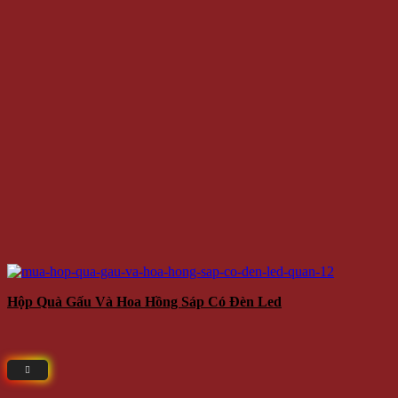
Hộp Quà Gấu Và Hoa Hồng Sáp Có Đèn Led