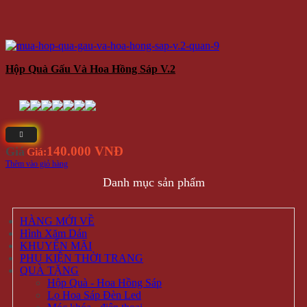
Hộp Quà Gấu Và Hoa Hồng Sáp V.2
140.000 VNĐ
Giá
Giá:
Thêm vào giỏ hàng
Danh mục sản phẩm
HÀNG MỚI VỀ
Hình Xăm Dán
KHUYẾN MÃI
PHỤ KIỆN THỜI TRANG
QUÀ TẶNG
Hộp Quà - Hoa Hồng Sáp
Lọ Hoa Sáp Đèn Led