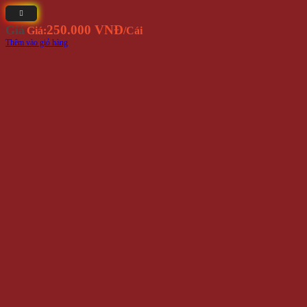
250.000 VNĐ
Giá
Giá:
/Cái
Thêm vào giỏ hàng