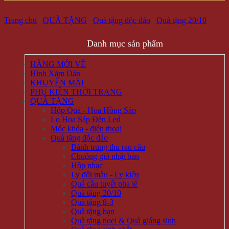
Trang chủ
/
QUÀ TẶNG
/
Quà tặng độc đáo
/
Quà tặng 20/10
Danh mục sản phẩm
HÀNG MỚI VỀ
Hình Xăm Dán
KHUYẾN MÃI
PHỤ KIỆN THỜI TRANG
QUÀ TẶNG
Hộp Quà - Hoa Hồng Sáp
Lọ Hoa Sáp Đèn Led
Móc khóa - điện thoại
Quà tặng độc đáo
Bánh trung thu rau câu
Chuông gió nhật bản
Hộp nhạc
Ly đổi màu - Ly kiểu
Quả cầu tuyết pha lê
Quà tặng 20/10
Quà tặng 8-3
Quà tặng bạn
Quà tặng noel & Quà giáng sinh