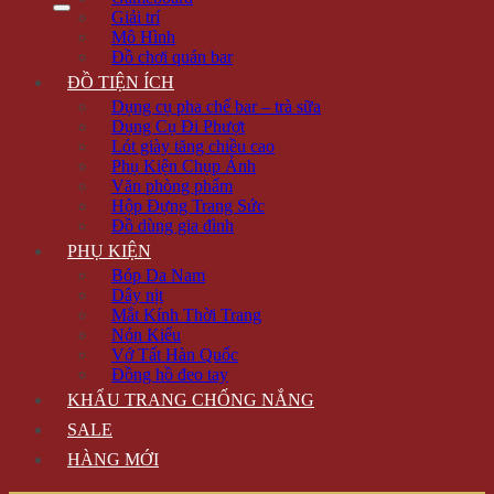
Giải trí
Mô Hình
Đồ chơi quán bar
ĐỒ TIỆN ÍCH
Dụng cụ pha chế bar – trà sữa
Dụng Cụ Đi Phượt
Lót giày tăng chiều cao
Phụ Kiện Chụp Ảnh
Văn phòng phẩm
Hộp Đựng Trang Sức
Đồ dùng gia đình
PHỤ KIỆN
Bóp Da Nam
Dây nịt
Mắt Kính Thời Trang
Nón Kiểu
Vớ Tất Hàn Quốc
Đồng hồ đeo tay
KHẨU TRANG CHỐNG NẮNG
SALE
HÀNG MỚI