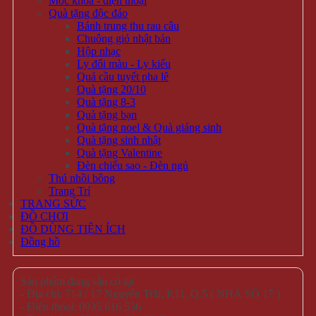
Móc khóa - điện thoại
Quà tặng độc đáo
Bánh trung thu rau câu
Chuông gió nhật bản
Hộp nhạc
Ly đổi màu - Ly kiểu
Quả cầu tuyết pha lê
Quà tặng 20/10
Quà tặng 8-3
Quà tặng bạn
Quà tặng noel & Quà giáng sinh
Quà tặng sinh nhật
Quà tặng Valentine
Đèn chiếu sao - Đèn ngủ
Thú nhồi bông
Trang Trí
TRANG SỨC
ĐỒ CHƠI
ĐỒ DÙNG TIỆN ÍCH
Đồng hồ
Sản phẩm đang sẵn có tại
- Địa chỉ: 714 / 17 Nguyễn Trãi, P.11, Q.5 ( NHÀ SỐ 17 )
- Điện thoại: 0935 616 536