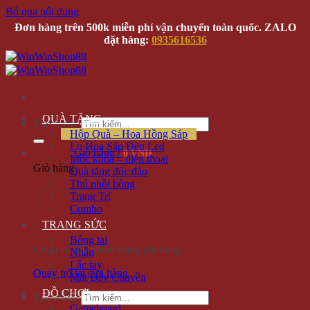
Bỏ qua nội dung
Đơn hàng trên 500k miễn phí vận chuyển toàn quốc. ZALO
đặt hàng:
0935616536
QUÀ TẶNG
Tìm kiếm:
Hộp Quà – Hoa Hồng Sáp
Lọ Hoa Sáp Đèn Led
Giỏ hàng /
0 VNĐ
Móc khóa – điện thoại
Giỏ hàng
Quà tặng độc đáo
Thú nhồi bông
Trang Trí
Combo
TRANG SỨC
Bông tai
Chưa có sản phẩm trong giỏ hàng.
Nhẫn
Lắc tay
Quay trở lại cửa hàng
Mặt Dây Chuyền
ĐỒ CHƠI
Tìm kiếm:
Gameboard