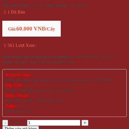
Mã Sản Phẩm:
57359
|
Tình Trạng:
Còn Hàng
1 Đã Bán
60.000 VNĐ
Giá:
/Cây
561 Lượt Xem
Hoa hồng sáp trong quả cầu nhựa
là sản phẩm độc đáo và ý
nghĩa của gift shop winwinshop88.com
Khuyến mại:
Miễn phí giao nội thành và tỉnh với hoá đơn trên >500.000
Địa Chỉ:
714/17 Nguyễn Trãi, P.11, Q.5 HCM
Điện Thoại:
028 6261 0065 - 0935 616 536
Zalo:
0935 616 536
Số lượng
Thêm vào giỏ hàng