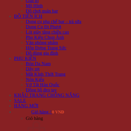
Giải trí
Mô Hình
Đồ chơi quán bar
ĐỒ TIỆN ÍCH
Dụng cụ pha chế bar – trà sữa
Dụng Cụ Đi Phượt
Lót giày tăng chiều cao
Phụ Kiện Chụp Ảnh
Văn phòng phẩm
Hộp Đựng Trang Sức
Đồ dùng gia đình
PHỤ KIỆN
Bóp Da Nam
Dây nịt
Mắt Kính Thời Trang
Nón Kiểu
Vớ Tất Hàn Quốc
Đồng hồ đeo tay
KHẨU TRANG CHỐNG NẮNG
SALE
HÀNG MỚI
Giỏ hàng /
0 VNĐ
Giỏ hàng