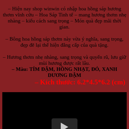
– Hiện nay shop winwin có nhập hoa hồng sáp hương
thơm vĩnh cửu – Hoa Sáp Tinh tế – mang hương thơm nhẹ
nhàng – kiểu cách sang trọng – Món quà đẹp mãi thời
gian.
– Bông hoa hồng sáp thơm này vừa ý nghĩa, sang trọng,
đẹp đẽ lại thể hiện đẳng cấp của quà tặng.
– Hương thơm nhẹ nhàng, sang trọng và quyến rũ, lưu giữ
mùi hương được rất lâu.
– Màu: TÍM ĐẬM, HỒNG NHẠT, ĐỎ, XANH
DƯƠNG ĐẬM
– Kích thước:
6.2*4.5*6.2
(cm)