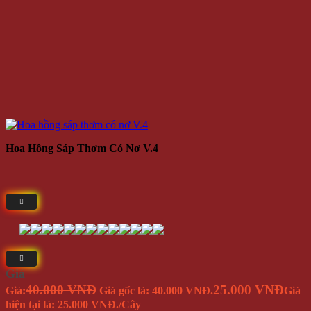
Hoa Hồng Sáp Thơm Có Nơ V.4
Giá
40.000 VNĐ
25.000 VNĐ
Giá:
Giá gốc là: 40.000 VNĐ.
Giá
hiện tại là: 25.000 VNĐ.
/Cây