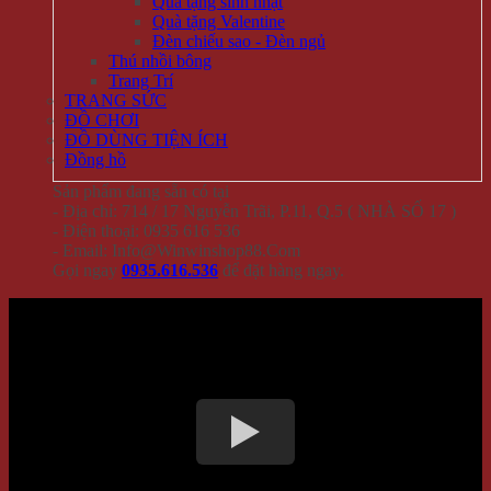
Quà tặng sinh nhật
Quà tặng Valentine
Đèn chiếu sao - Đèn ngủ
Thú nhồi bông
Trang Trí
TRANG SỨC
ĐỒ CHƠI
ĐỒ DÙNG TIỆN ÍCH
Đồng hồ
Sản phẩm đang sẵn có tại
- Địa chỉ: 714 / 17 Nguyễn Trãi, P.11, Q.5 ( NHÀ SỐ 17 )
- Điện thoại: 0935 616 536
- Email: Info@Winwinshop88.Com
Gọi ngay
0935.616.536
để đặt hàng ngay.